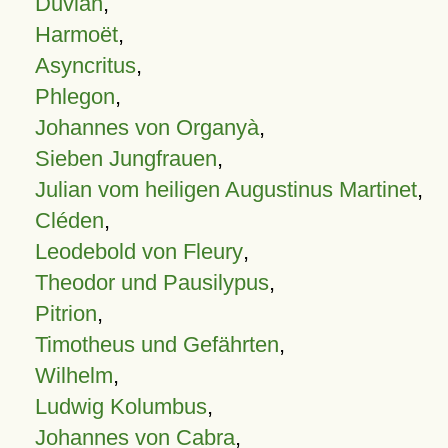
Duvian
,
Harmoët
,
Asyncritus
,
Phlegon
,
Johannes von Organyà
,
Sieben Jungfrauen
,
Julian vom heiligen Augustinus Martinet
,
Cléden
,
Leodebold von Fleury
,
Theodor und Pausilypus
,
Pitrion
,
Timotheus und Gefährten
,
Wilhelm
,
Ludwig Kolumbus
,
Johannes von Cabra
,