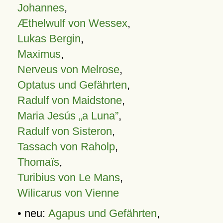
Johannes
,
Æthelwulf von Wessex
,
Lukas Bergin
,
Maximus
,
Nerveus von Melrose
,
Optatus und Gefährten
,
Radulf von Maidstone
,
Maria Jesús „a Luna”
,
Radulf von Sisteron
,
Tassach von Raholp
,
Thomaïs
,
Turibius von Le Mans
,
Wilicarus von Vienne
• neu:
Agapus und Gefährten
,