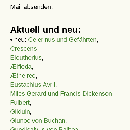
Mail absenden.
Aktuell und neu:
• neu:
Celerinus und Gefährten
,
Crescens
Eleutherius
,
Ælfleda
,
Æthelred
,
Eustachius Avril
,
Miles Gerard und Francis Dickenson
,
Fulbert
,
Gilduin
,
Giunoc von Buchan
,
Gundisalvus von Balboa
,