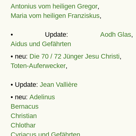
Antonius vom heiligen Gregor
,
Maria vom heiligen Franziskus
,
• Update:
Aodh Glas
,
Aidus und Gefährten
• neu:
Die 70 / 72 Jünger Jesu Christi
,
Toten-Auferwecker
,
• Update:
Jean Vallière
• neu:
Adelinus
Bernacus
Christian
Chlothar
Cyriacus und Gefährten