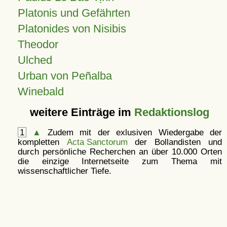
Platonis und Gefährten
Platonides von Nisibis
Theodor
Ulched
Urban von Peñalba
Winebald
weitere Einträge im
Redaktionslog
1
▲
Zudem mit der exlusiven Wiedergabe der
kompletten
Acta Sanctorum
der Bollandisten und
durch persönliche Recherchen an über 10.000 Orten
die einzige Internetseite zum Thema mit
wissenschaftlicher Tiefe.