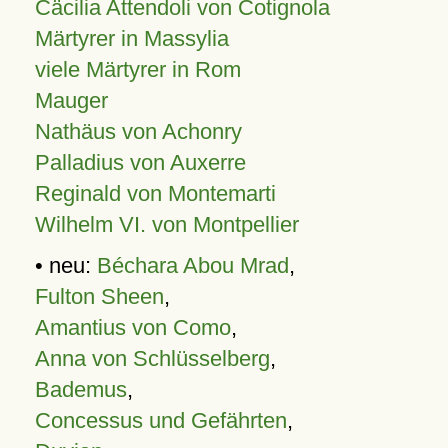
Cäcilia Attendoli von Cotignola
Märtyrer in Massylia
viele Märtyrer in Rom
Mauger
Nathäus von Achonry
Palladius von Auxerre
Reginald von Montemarti
Wilhelm VI. von Montpellier
• neu:
Béchara Abou Mrad
,
Fulton Sheen
,
Amantius von Como
,
Anna von Schlüsselberg
,
Bademus
,
Concessus und Gefährten
,