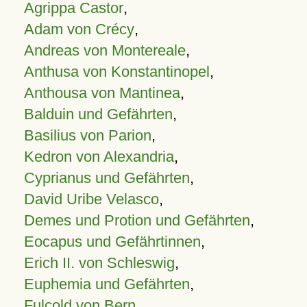
Agrippa Castor
,
Adam von Crécy
,
Andreas von Montereale
,
Anthusa von Konstantinopel
,
Anthousa von Mantinea
,
Balduin und Gefährten
,
Basilius von Parion
,
Kedron von Alexandria
,
Cyprianus und Gefährten
,
David Uribe Velasco
,
Demes und Protion und Gefährten
,
Eocapus und Gefährtinnen
,
Erich II. von Schleswig
,
Euphemia und Gefährten
,
Fulcold von Bern
,