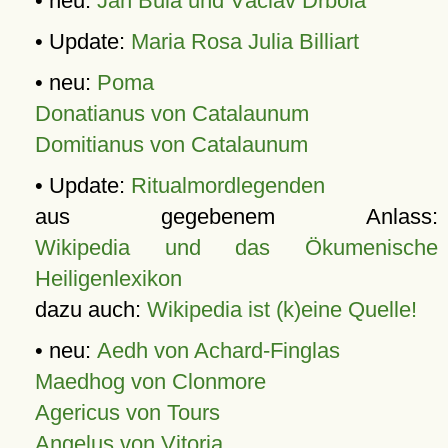
• neu:
Jan Bula und Václav Drbola
• Update:
Maria Rosa Julia Billiart
• neu:
Poma
Donatianus von Catalaunum
Domitianus von Catalaunum
• Update:
Ritualmordlegenden
aus gegebenem Anlass:
Wikipedia und das Ökumenische
Heiligenlexikon
dazu auch:
Wikipedia ist (k)eine Quelle!
• neu:
Aedh von Achard-Finglas
Maedhog von Clonmore
Agericus von Tours
Angelus von Vitoria