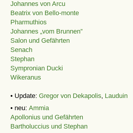
Johannes von Arcu
Beatrix von Bello-monte
Pharmuthios
Johannes
vom Brunnen
Salon und Gefährten
Senach
Stephan
Sympronian Ducki
Wikeranus
• Update:
Gregor von Dekapolis
,
Lauduin
• neu:
Ammia
Apollonius und Gefährten
Bartholuccius und Stephan