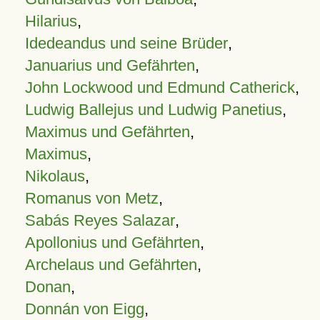
Hilarius
,
Idedeandus und seine Brüder
,
Januarius und Gefährten
,
John Lockwood und Edmund Catherick
,
Ludwig Ballejus und Ludwig Panetius
,
Maximus und Gefährten
,
Maximus
,
Nikolaus
,
Romanus von Metz
,
Sabás Reyes Salazar
,
Apollonius und Gefährten
,
Archelaus und Gefährten
,
Donan
,
Donnán von Eigg
,