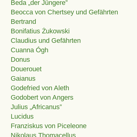
Beda „der Jüngere”
Beocca von Chertsey und Gefährten
Bertrand
Bonifatius Żukowski
Claudius und Gefährten
Cuanna Ógh
Donus
Douerouet
Gaianus
Godefried von Aleth
Godobert von Angers
Julius
Africanus
Lucidus
Franziskus von Piceleone
Nikolaus Thomacellus