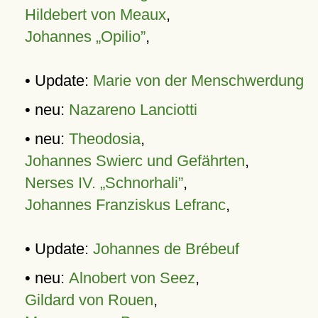
Hildebert von Meaux
,
Johannes „Opilio”
,
• Update:
Marie von der Menschwerdung
• neu:
Nazareno Lanciotti
• neu:
Theodosia
,
Johannes Swierc und Gefährten
,
Nerses IV. „Schnorhali”
,
Johannes Franziskus Lefranc
,
• Update:
Johannes de Brébeuf
• neu:
Alnobert von Seez
,
Gildard von Rouen
,