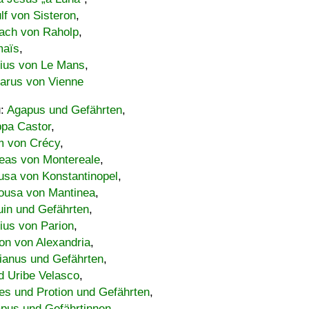
lf von Sisteron
,
ach von Raholp
,
maïs
,
bius von Le Mans
,
carus von Vienne
u:
Agapus und Gefährten
,
ppa Castor
,
 von Crécy
,
eas von Montereale
,
usa von Konstantinopel
,
ousa von Mantinea
,
uin und Gefährten
,
lius von Parion
,
on von Alexandria
,
ianus und Gefährten
,
d Uribe Velasco
,
s und Protion und Gefährten
,
pus und Gefährtinnen
,