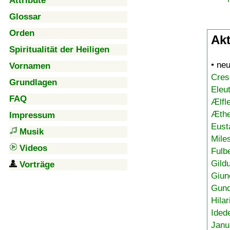
Attribute
Glossar
Orden
Akt
Spiritualität der Heiligen
• ne
Vornamen
Cres
Grundlagen
Eleu
FAQ
Ælfl
Æthe
Impressum
Eust
Musik
Mile
Videos
Fulb
Gild
Vorträge
Giun
Gund
Hilar
Ided
Janu