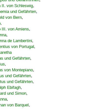
h II. von Schleswig
,
emia und Gefährten
,
old von Bern
,
o
,
 III. von Amiens
,
nna
,
nna de Lambertini
,
entius von Portugal
,
aretha
s und Gefährten
,
ius
,
us von Montepiano
,
us und Gefährten
,
tus und Gefährten
,
lph Ebifagh
,
ard und Simon
,
anna
,
han von Barquel
,