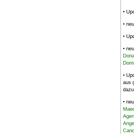
• Up
• ne
• Up
• ne
Dona
Domi
• Up
aus 
dazu
• ne
Maed
Ager
Ange
Canc