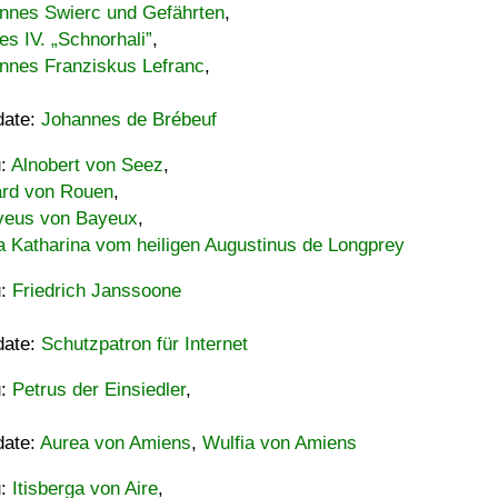
nnes Swierc und Gefährten
,
es IV. „Schnorhali”
,
nnes Franziskus Lefranc
,
date:
Johannes de Brébeuf
u:
Alnobert von Seez
,
ard von Rouen
,
eus von Bayeux
,
a Katharina vom heiligen Augustinus de Longprey
u:
Friedrich Janssoone
date:
Schutzpatron für Internet
u:
Petrus der Einsiedler
,
date:
Aurea von Amiens
,
Wulfia von Amiens
u:
Itisberga von Aire
,