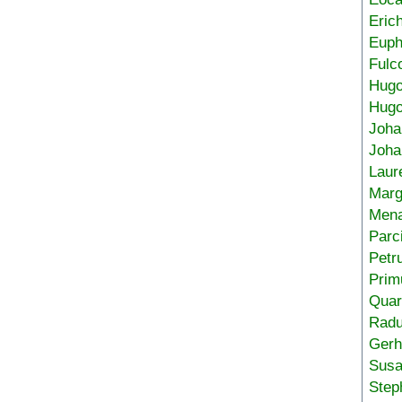
Eric
Euph
Fulc
Hug
Hugo
Joha
Joha
Laur
Marg
Mena
Parc
Petr
Prim
Quar
Radu
Gerh
Sus
Step