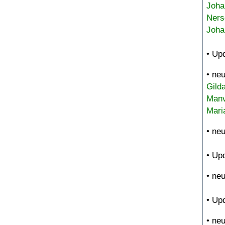
Joha
Ners
Joha
• Up
• ne
Gild
Manv
Mari
• ne
• Up
• ne
• Up
• ne