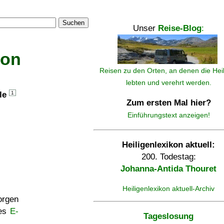
Suchen
Unser
Reise-Blog
:
kon
Reisen zu den Orten, an denen die Hei
lebten und verehrt werden.
lle
1
Zum ersten Mal hier?
Einführungstext anzeigen!
Heiligenlexikon aktuell:
200. Todestag:
Johanna-Antida Thouret
Heiligenlexikon aktuell-Archiv
rgen
ses
E-
Tageslosung