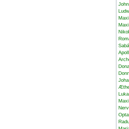
John
Ludw
Maxi
Max
Niko
Roma
Sabá
Apol
Arch
Don
Donn
Joha
Æthe
Luka
Max
Nerv
Opta
Radu
Mari