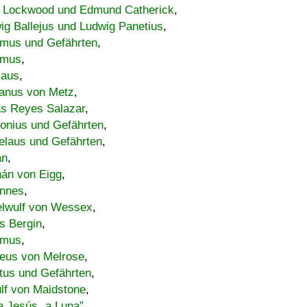
 Lockwood und Edmund Catherick
,
ig Ballejus und Ludwig Panetius
,
mus und Gefährten
,
imus
,
laus
,
nus von Metz
,
s Reyes Salazar
,
lonius und Gefährten
,
elaus und Gefährten
,
an
,
án von Eigg
,
nnes
,
lwulf von Wessex
,
s Bergin
,
imus
,
eus von Melrose
,
tus und Gefährten
,
lf von Maidstone
,
a Jesús „a Luna”
,