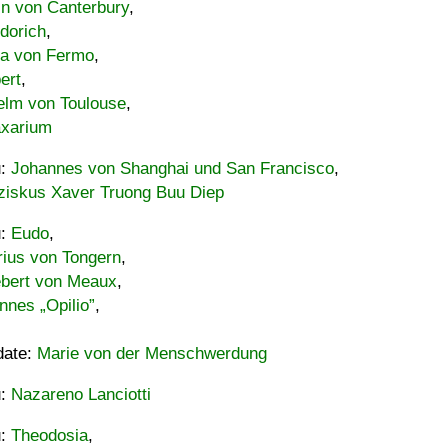
in von Canterbury
,
dorich
,
ia von Fermo
,
ert
,
elm von Toulouse
,
xarium
u:
Johannes von Shanghai und San Francisco
,
ziskus Xaver Truong Buu Diep
u:
Eudo
,
rius von Tongern
,
ebert von Meaux
,
nnes „Opilio”
,
date:
Marie von der Menschwerdung
u:
Nazareno Lanciotti
u:
Theodosia
,