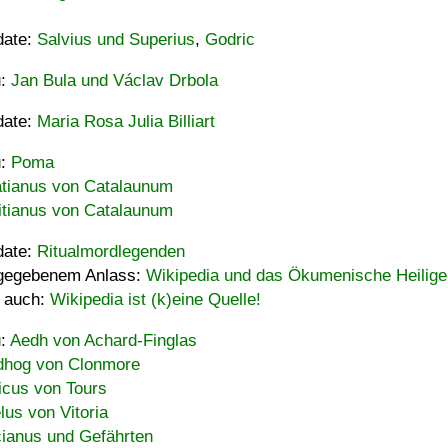
date:
Salvius und Superius
,
Godric
u:
Jan Bula und Václav Drbola
date:
Maria Rosa Julia Billiart
u:
Poma
tianus von Catalaunum
tianus von Catalaunum
date:
Ritualmordlegenden
gegebenem Anlass:
Wikipedia und das Ökumenische Heilige
 auch:
Wikipedia ist (k)eine Quelle!
u:
Aedh von Achard-Finglas
hog von Clonmore
icus von Tours
lus von Vitoria
ianus und Gefährten