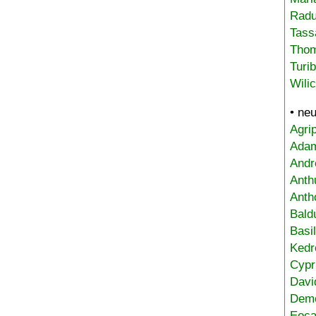
Radu
Tass
Tho
Turi
Wili
• ne
Agri
Adam
Andr
Anth
Anth
Bald
Basi
Kedr
Cypr
Davi
Deme
Eoca