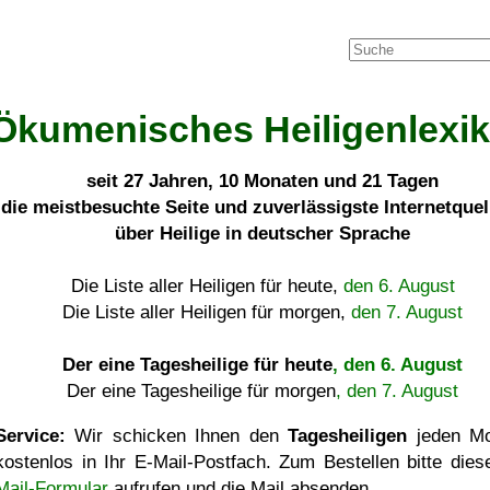
Ökumenisches Heiligenlexi
seit
27 Jahren, 10 Monaten und 21 Tagen
die meistbesuchte Seite und zuverlässigste Internetque
über Heilige in deutscher Sprache
Die Liste aller Heiligen für heute,
den 6. August
Die Liste aller Heiligen für morgen,
den 7. August
Der eine Tagesheilige für heute
, den 6. August
Der eine Tagesheilige für morgen
, den 7. August
Service:
Wir schicken Ihnen den
Tagesheiligen
jeden Mo
kostenlos in Ihr E-Mail-Postfach. Zum Bestellen bitte die
Mail-Formular
aufrufen und die Mail absenden.