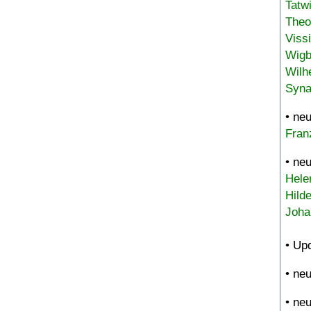
Tatw
Theo
Viss
Wigb
Wilh
Syna
• ne
Fran
• ne
Hele
Hild
Joha
• Up
• ne
• ne