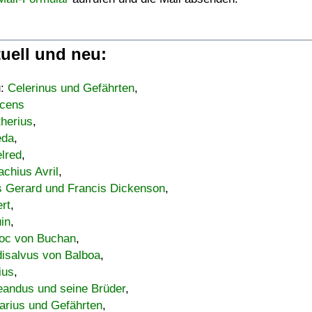
uell und neu:
u:
Celerinus und Gefährten
,
cens
therius
,
eda
,
lred
,
achius Avril
,
s Gerard und Francis Dickenson
,
ert
,
uin
,
oc von Buchan
,
isalvus von Balboa
,
ius
,
eandus und seine Brüder
,
arius und Gefährten
,