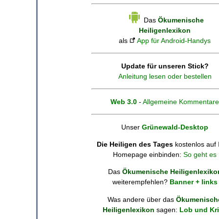
Das
Ökumenische
Heiligenlexikon
als
App für Android-Handys
Update für unseren Stick?
Anleitung lesen oder bestellen
Web 3.0
-
Allgemeine Kommentare
Unser
Grünewald-Desktop
Die Heiligen des Tages
kostenlos auf 
Homepage einbinden:
So geht es
Das
Ökumenische Heiligenlexiko
weiterempfehlen?
Banner + links
Was andere über das
Ökumenisch
Heiligenlexikon
sagen:
Lob und Kri