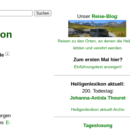
Suchen
Unser
Reise-Blog
:
kon
Reisen zu den Orten, an denen die Hei
lebten und verehrt werden.
lle
1
Zum ersten Mal hier?
Einführungstext anzeigen!
Heiligenlexikon aktuell:
200. Todestag:
Johanna-Antida Thouret
Heiligenlexikon aktuell-Archiv
rgen
ses
E-
Tageslosung