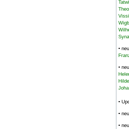
Tatw
Theo
Viss
Wigb
Wilh
Syna
• ne
Fran
• ne
Hele
Hild
Joha
• Up
• ne
• ne