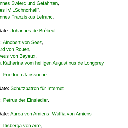
nnes Swierc und Gefährten
,
es IV. „Schnorhali”
,
nnes Franziskus Lefranc
,
date:
Johannes de Brébeuf
u:
Alnobert von Seez
,
ard von Rouen
,
eus von Bayeux
,
a Katharina vom heiligen Augustinus de Longprey
u:
Friedrich Janssoone
date:
Schutzpatron für Internet
u:
Petrus der Einsiedler
,
date:
Aurea von Amiens
,
Wulfia von Amiens
u:
Itisberga von Aire
,