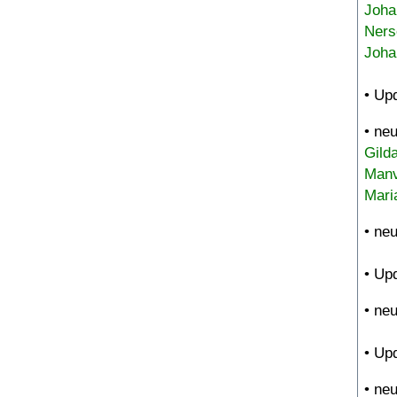
Joha
Ners
Joha
• Up
• ne
Gild
Manv
Mari
• ne
• Up
• ne
• Up
• ne