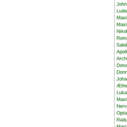
John
Ludw
Maxi
Max
Niko
Roma
Sabá
Apol
Arch
Don
Donn
Joha
Æthe
Luka
Max
Nerv
Opta
Radu
Mari