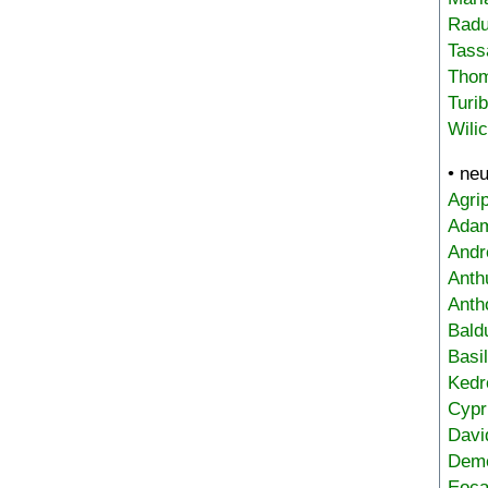
Radu
Tass
Tho
Turi
Wili
• ne
Agri
Adam
Andr
Anth
Anth
Bald
Basi
Kedr
Cypr
Davi
Deme
Eoca