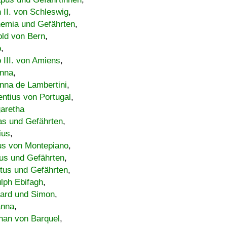
h II. von Schleswig
,
emia und Gefährten
,
old von Bern
,
o
,
 III. von Amiens
,
nna
,
nna de Lambertini
,
entius von Portugal
,
aretha
s und Gefährten
,
ius
,
us von Montepiano
,
us und Gefährten
,
tus und Gefährten
,
lph Ebifagh
,
ard und Simon
,
anna
,
han von Barquel
,