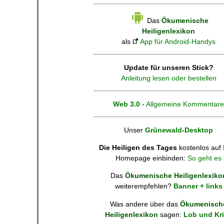
Das
Ökumenische
Heiligenlexikon
als
App für Android-Handys
Update für unseren Stick?
Anleitung lesen oder bestellen
Web 3.0
-
Allgemeine Kommentare
Unser
Grünewald-Desktop
Die Heiligen des Tages
kostenlos auf 
Homepage einbinden:
So geht es
Das
Ökumenische Heiligenlexiko
weiterempfehlen?
Banner + links
Was andere über das
Ökumenisch
Heiligenlexikon
sagen:
Lob und Kri