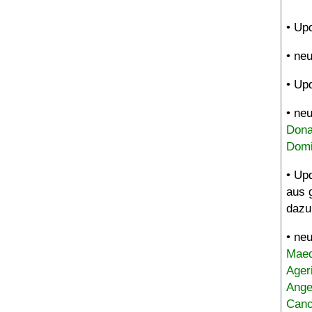
• Up
• ne
• Up
• ne
Dona
Domi
• Up
aus 
dazu
• ne
Maed
Ager
Ange
Canc