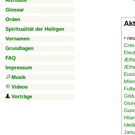
Attribute
Glossar
Orden
Akt
Spiritualität der Heiligen
• ne
Vornamen
Cres
Grundlagen
Eleu
FAQ
Ælfl
Æthe
Impressum
Eust
Musik
Mile
Videos
Fulb
Gild
Vorträge
Giun
Gund
Hilar
Ided
Janu