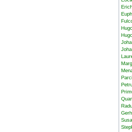
Eric
Euph
Fulc
Hug
Hugo
Joha
Joha
Laur
Marg
Mena
Parc
Petr
Prim
Quar
Radu
Gerh
Sus
Step