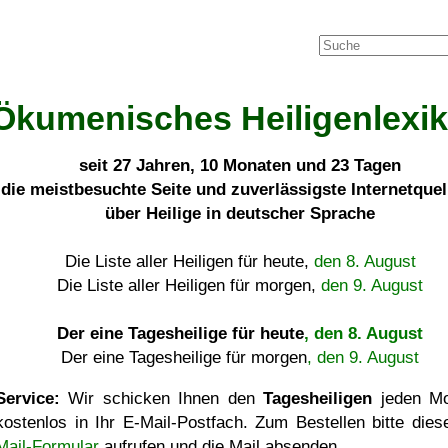
Ökumenisches Heiligenlexi
seit
27 Jahren, 10 Monaten und 23 Tagen
die meistbesuchte Seite und zuverlässigste Internetque
über Heilige in deutscher Sprache
Die Liste aller Heiligen für heute,
den 8. August
Die Liste aller Heiligen für morgen,
den 9. August
Der eine Tagesheilige für heute
, den 8. August
Der eine Tagesheilige für morgen
, den 9. August
Service:
Wir schicken Ihnen den
Tagesheiligen
jeden Mo
kostenlos in Ihr E-Mail-Postfach. Zum Bestellen bitte die
Mail-Formular
aufrufen und die Mail absenden.