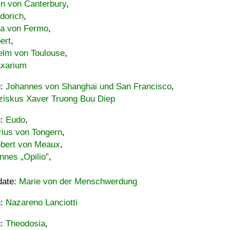
in von Canterbury
,
dorich
,
ia von Fermo
,
ert
,
elm von Toulouse
,
xarium
u:
Johannes von Shanghai und San Francisco
,
ziskus Xaver Truong Buu Diep
u:
Eudo
,
rius von Tongern
,
ebert von Meaux
,
nnes „Opilio”
,
date:
Marie von der Menschwerdung
u:
Nazareno Lanciotti
u:
Theodosia
,