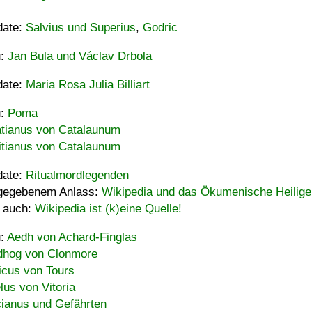
date:
Salvius und Superius
,
Godric
u:
Jan Bula und Václav Drbola
date:
Maria Rosa Julia Billiart
u:
Poma
tianus von Catalaunum
tianus von Catalaunum
date:
Ritualmordlegenden
gegebenem Anlass:
Wikipedia und das Ökumenische Heilige
 auch:
Wikipedia ist (k)eine Quelle!
u:
Aedh von Achard-Finglas
hog von Clonmore
icus von Tours
lus von Vitoria
ianus und Gefährten