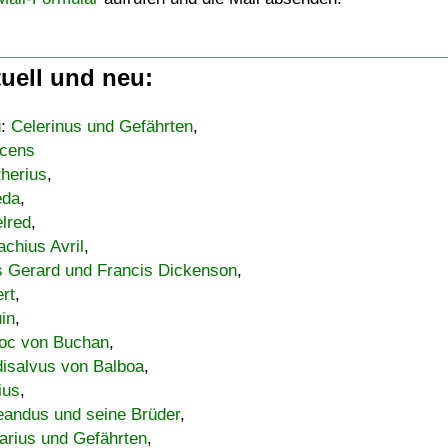
uell und neu:
u:
Celerinus und Gefährten
,
cens
therius
,
eda
,
lred
,
achius Avril
,
s Gerard und Francis Dickenson
,
ert
,
uin
,
oc von Buchan
,
isalvus von Balboa
,
ius
,
eandus und seine Brüder
,
arius und Gefährten
,