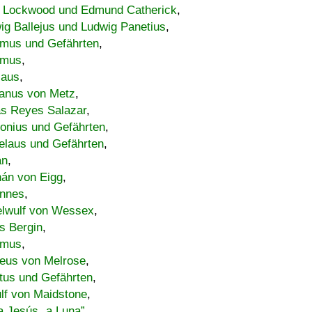
 Lockwood und Edmund Catherick
,
ig Ballejus und Ludwig Panetius
,
mus und Gefährten
,
imus
,
laus
,
nus von Metz
,
s Reyes Salazar
,
lonius und Gefährten
,
elaus und Gefährten
,
an
,
án von Eigg
,
nnes
,
lwulf von Wessex
,
s Bergin
,
imus
,
eus von Melrose
,
tus und Gefährten
,
lf von Maidstone
,
a Jesús „a Luna”
,