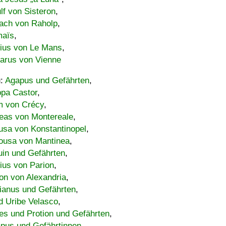
lf von Sisteron
,
ach von Raholp
,
maïs
,
bius von Le Mans
,
carus von Vienne
u:
Agapus und Gefährten
,
ppa Castor
,
 von Crécy
,
eas von Montereale
,
usa von Konstantinopel
,
ousa von Mantinea
,
uin und Gefährten
,
lius von Parion
,
on von Alexandria
,
ianus und Gefährten
,
d Uribe Velasco
,
s und Protion und Gefährten
,
pus und Gefährtinnen
,