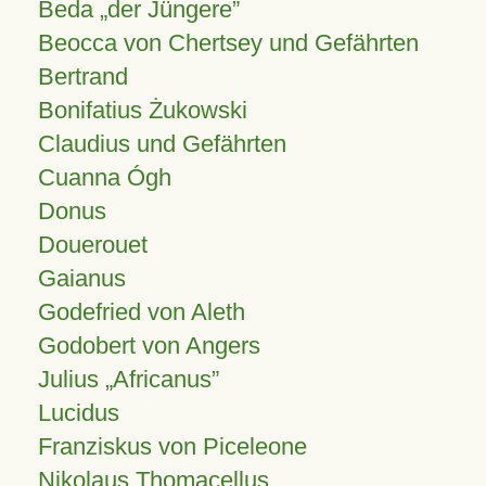
Beda „der Jüngere”
Beocca von Chertsey und Gefährten
Bertrand
Bonifatius Żukowski
Claudius und Gefährten
Cuanna Ógh
Donus
Douerouet
Gaianus
Godefried von Aleth
Godobert von Angers
Julius
Africanus
Lucidus
Franziskus von Piceleone
Nikolaus Thomacellus