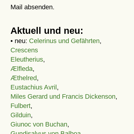
Mail absenden.
Aktuell und neu:
• neu:
Celerinus und Gefährten
,
Crescens
Eleutherius
,
Ælfleda
,
Æthelred
,
Eustachius Avril
,
Miles Gerard und Francis Dickenson
,
Fulbert
,
Gilduin
,
Giunoc von Buchan
,
Gundisalvus von Balboa
,