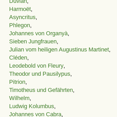
Duvian
,
Harmoët
,
Asyncritus
,
Phlegon
,
Johannes von Organyà
,
Sieben Jungfrauen
,
Julian vom heiligen Augustinus Martinet
,
Cléden
,
Leodebold von Fleury
,
Theodor und Pausilypus
,
Pitrion
,
Timotheus und Gefährten
,
Wilhelm
,
Ludwig Kolumbus
,
Johannes von Cabra
,