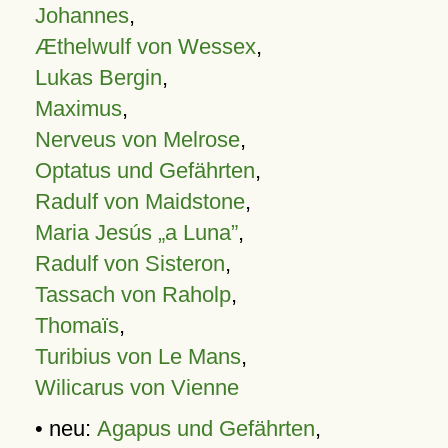
Johannes
,
Æthelwulf von Wessex
,
Lukas Bergin
,
Maximus
,
Nerveus von Melrose
,
Optatus und Gefährten
,
Radulf von Maidstone
,
Maria Jesús „a Luna”
,
Radulf von Sisteron
,
Tassach von Raholp
,
Thomaïs
,
Turibius von Le Mans
,
Wilicarus von Vienne
• neu:
Agapus und Gefährten
,