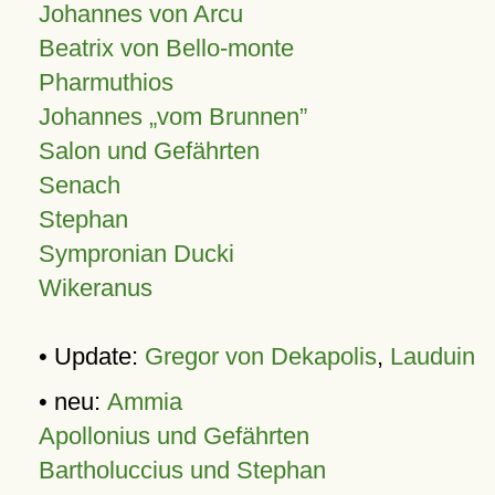
Johannes von Arcu
Beatrix von Bello-monte
Pharmuthios
Johannes
vom Brunnen
Salon und Gefährten
Senach
Stephan
Sympronian Ducki
Wikeranus
• Update:
Gregor von Dekapolis
,
Lauduin
• neu:
Ammia
Apollonius und Gefährten
Bartholuccius und Stephan