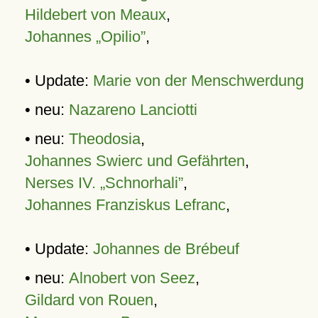
Hildebert von Meaux
,
Johannes „Opilio”
,
• Update:
Marie von der Menschwerdung
• neu:
Nazareno Lanciotti
• neu:
Theodosia
,
Johannes Swierc und Gefährten
,
Nerses IV. „Schnorhali”
,
Johannes Franziskus Lefranc
,
• Update:
Johannes de Brébeuf
• neu:
Alnobert von Seez
,
Gildard von Rouen
,