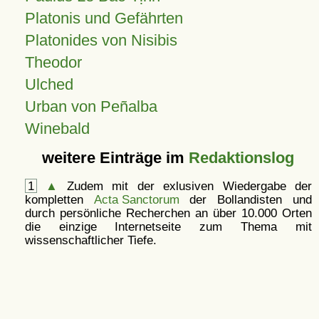
Platonis und Gefährten
Platonides von Nisibis
Theodor
Ulched
Urban von Peñalba
Winebald
weitere Einträge im
Redaktionslog
1
▲
Zudem mit der exlusiven Wiedergabe der
kompletten
Acta Sanctorum
der Bollandisten und
durch persönliche Recherchen an über 10.000 Orten
die einzige Internetseite zum Thema mit
wissenschaftlicher Tiefe.