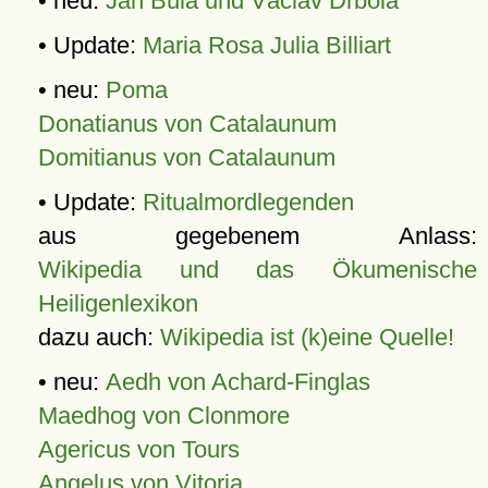
• neu:
Jan Bula und Václav Drbola
• Update:
Maria Rosa Julia Billiart
• neu:
Poma
Donatianus von Catalaunum
Domitianus von Catalaunum
• Update:
Ritualmordlegenden
aus gegebenem Anlass:
Wikipedia und das Ökumenische
Heiligenlexikon
dazu auch:
Wikipedia ist (k)eine Quelle!
• neu:
Aedh von Achard-Finglas
Maedhog von Clonmore
Agericus von Tours
Angelus von Vitoria