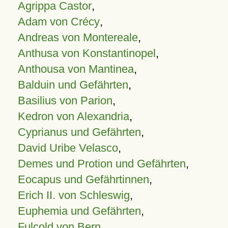
Agrippa Castor
,
Adam von Crécy
,
Andreas von Montereale
,
Anthusa von Konstantinopel
,
Anthousa von Mantinea
,
Balduin und Gefährten
,
Basilius von Parion
,
Kedron von Alexandria
,
Cyprianus und Gefährten
,
David Uribe Velasco
,
Demes und Protion und Gefährten
,
Eocapus und Gefährtinnen
,
Erich II. von Schleswig
,
Euphemia und Gefährten
,
Fulcold von Bern
,