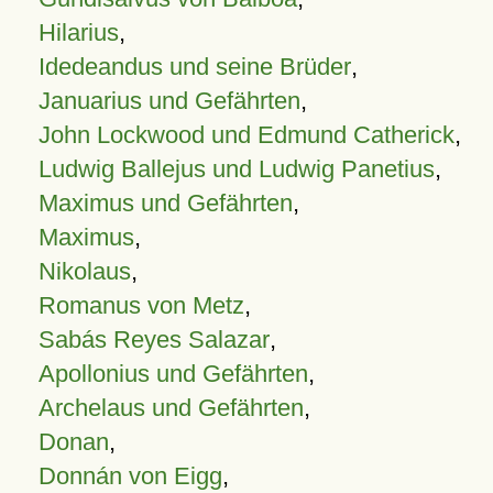
Hilarius
,
Idedeandus und seine Brüder
,
Januarius und Gefährten
,
John Lockwood und Edmund Catherick
,
Ludwig Ballejus und Ludwig Panetius
,
Maximus und Gefährten
,
Maximus
,
Nikolaus
,
Romanus von Metz
,
Sabás Reyes Salazar
,
Apollonius und Gefährten
,
Archelaus und Gefährten
,
Donan
,
Donnán von Eigg
,