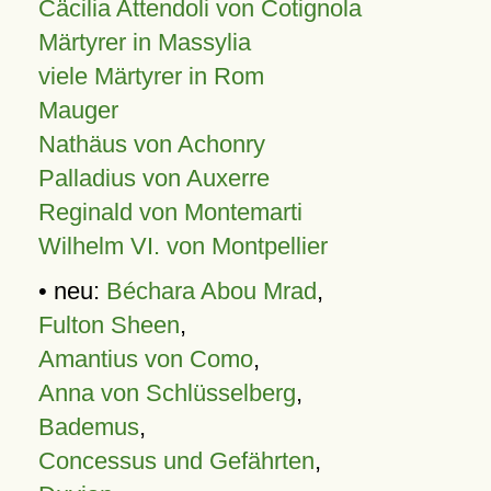
Cäcilia Attendoli von Cotignola
Märtyrer in Massylia
viele Märtyrer in Rom
Mauger
Nathäus von Achonry
Palladius von Auxerre
Reginald von Montemarti
Wilhelm VI. von Montpellier
• neu:
Béchara Abou Mrad
,
Fulton Sheen
,
Amantius von Como
,
Anna von Schlüsselberg
,
Bademus
,
Concessus und Gefährten
,