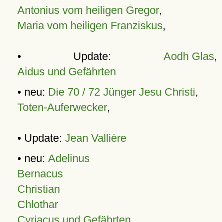
Antonius vom heiligen Gregor
,
Maria vom heiligen Franziskus
,
• Update:
Aodh Glas
,
Aidus und Gefährten
• neu:
Die 70 / 72 Jünger Jesu Christi
,
Toten-Auferwecker
,
• Update:
Jean Vallière
• neu:
Adelinus
Bernacus
Christian
Chlothar
Cyriacus und Gefährten