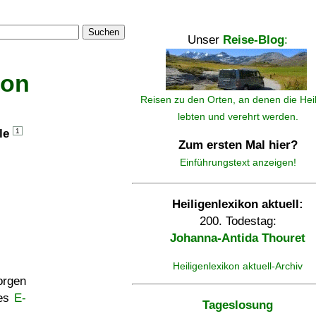
Suchen
Unser
Reise-Blog
:
kon
Reisen zu den Orten, an denen die Hei
lebten und verehrt werden.
lle
1
Zum ersten Mal hier?
Einführungstext anzeigen!
Heiligenlexikon aktuell:
200. Todestag:
Johanna-Antida Thouret
Heiligenlexikon aktuell-Archiv
rgen
ses
E-
Tageslosung