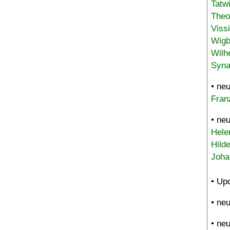
Tatw
Theo
Viss
Wigb
Wilh
Syna
• ne
Fran
• ne
Hele
Hild
Joha
• Up
• ne
• ne