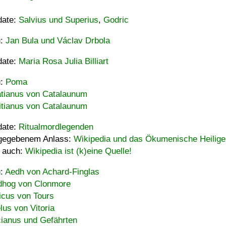
date:
Salvius und Superius
,
Godric
u:
Jan Bula und Václav Drbola
date:
Maria Rosa Julia Billiart
u:
Poma
tianus von Catalaunum
tianus von Catalaunum
date:
Ritualmordlegenden
gegebenem Anlass:
Wikipedia und das Ökumenische Heilige
 auch:
Wikipedia ist (k)eine Quelle!
u:
Aedh von Achard-Finglas
hog von Clonmore
icus von Tours
lus von Vitoria
ianus und Gefährten