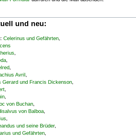
uell und neu:
u:
Celerinus und Gefährten
,
cens
therius
,
eda
,
lred
,
achius Avril
,
s Gerard und Francis Dickenson
,
ert
,
uin
,
oc von Buchan
,
isalvus von Balboa
,
ius
,
eandus und seine Brüder
,
arius und Gefährten
,