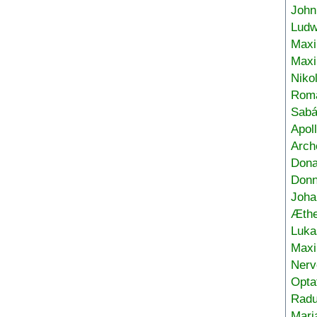
John
Ludw
Maxi
Max
Niko
Roma
Sabá
Apol
Arch
Don
Donn
Joha
Æthe
Luka
Max
Nerv
Opta
Radu
Mari