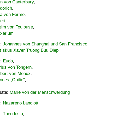
in von Canterbury
,
dorich
,
ia von Fermo
,
ert
,
elm von Toulouse
,
xarium
u:
Johannes von Shanghai und San Francisco
,
ziskus Xaver Truong Buu Diep
u:
Eudo
,
rius von Tongern
,
ebert von Meaux
,
nnes „Opilio”
,
date:
Marie von der Menschwerdung
u:
Nazareno Lanciotti
u:
Theodosia
,