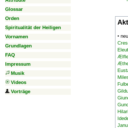
Attribute
Glossar
Orden
Akt
Spiritualität der Heiligen
• ne
Vornamen
Cres
Grundlagen
Eleu
FAQ
Ælfl
Æthe
Impressum
Eust
Musik
Mile
Videos
Fulb
Gild
Vorträge
Giun
Gund
Hilar
Ided
Janu