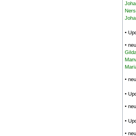
Joha
Ners
Joha
• Up
• ne
Gild
Manv
Mari
• ne
• Up
• ne
• Up
• ne