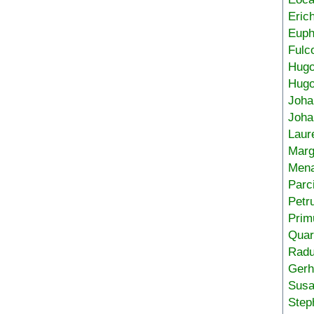
Eric
Euph
Fulc
Hug
Hugo
Joha
Joha
Laur
Marg
Mena
Parc
Petr
Prim
Quar
Radu
Gerh
Sus
Step