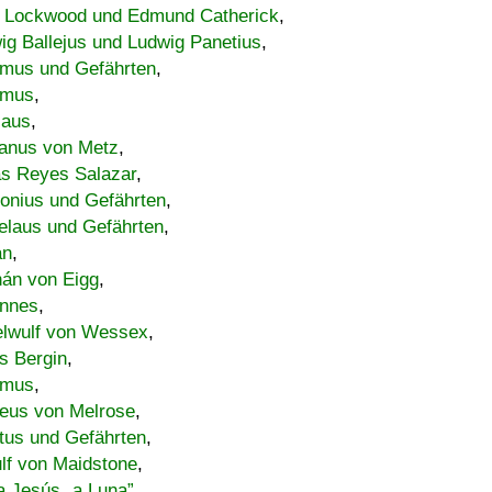
 Lockwood und Edmund Catherick
,
ig Ballejus und Ludwig Panetius
,
mus und Gefährten
,
imus
,
laus
,
nus von Metz
,
s Reyes Salazar
,
lonius und Gefährten
,
elaus und Gefährten
,
an
,
án von Eigg
,
nnes
,
lwulf von Wessex
,
s Bergin
,
imus
,
eus von Melrose
,
tus und Gefährten
,
lf von Maidstone
,
a Jesús „a Luna”
,