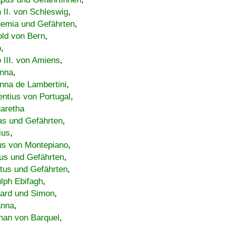
h II. von Schleswig
,
emia und Gefährten
,
old von Bern
,
o
,
 III. von Amiens
,
nna
,
nna de Lambertini
,
entius von Portugal
,
aretha
s und Gefährten
,
ius
,
us von Montepiano
,
us und Gefährten
,
tus und Gefährten
,
lph Ebifagh
,
ard und Simon
,
anna
,
han von Barquel
,