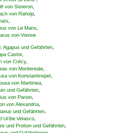
lf von Sisteron
,
ach von Raholp
,
maïs
,
bius von Le Mans
,
carus von Vienne
u:
Agapus und Gefährten
,
ppa Castor
,
 von Crécy
,
eas von Montereale
,
usa von Konstantinopel
,
ousa von Mantinea
,
uin und Gefährten
,
lius von Parion
,
on von Alexandria
,
ianus und Gefährten
,
d Uribe Velasco
,
s und Protion und Gefährten
,
pus und Gefährtinnen
,