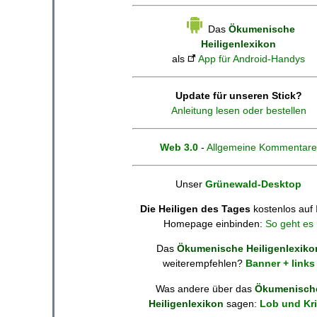
Das
Ökumenische
Heiligenlexikon
als
App für Android-Handys
Update für unseren Stick?
Anleitung lesen oder bestellen
Web 3.0
-
Allgemeine Kommentare
Unser
Grünewald-Desktop
Die Heiligen des Tages
kostenlos auf 
Homepage einbinden:
So geht es
Das
Ökumenische Heiligenlexiko
weiterempfehlen?
Banner + links
Was andere über das
Ökumenisch
Heiligenlexikon
sagen:
Lob und Kri