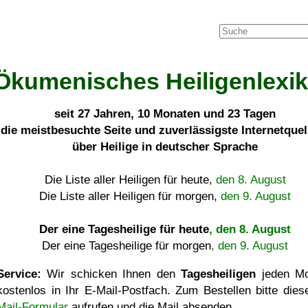
Ökumenisches Heiligenlexi
seit
27 Jahren, 10 Monaten und 23 Tagen
die meistbesuchte Seite und zuverlässigste Internetque
über Heilige in deutscher Sprache
Die Liste aller Heiligen für heute,
den 8. August
Die Liste aller Heiligen für morgen,
den 9. August
Der eine Tagesheilige für heute
, den 8. August
Der eine Tagesheilige für morgen
, den 9. August
Service:
Wir schicken Ihnen den
Tagesheiligen
jeden Mo
kostenlos in Ihr E-Mail-Postfach. Zum Bestellen bitte die
Mail-Formular
aufrufen und die Mail absenden.