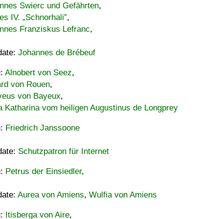
nnes Swierc und Gefährten
,
es IV. „Schnorhali”
,
nnes Franziskus Lefranc
,
date:
Johannes de Brébeuf
u:
Alnobert von Seez
,
ard von Rouen
,
eus von Bayeux
,
a Katharina vom heiligen Augustinus de Longprey
u:
Friedrich Janssoone
date:
Schutzpatron für Internet
u:
Petrus der Einsiedler
,
date:
Aurea von Amiens
,
Wulfia von Amiens
u:
Itisberga von Aire
,