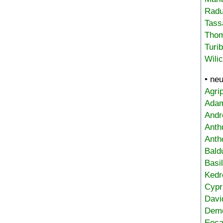
Radu
Tass
Tho
Turi
Wili
• ne
Agri
Adam
Andr
Anth
Anth
Bald
Basi
Kedr
Cypr
Davi
Deme
Eoca