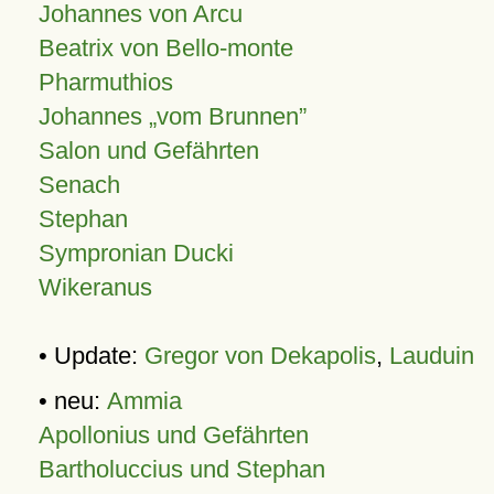
Johannes von Arcu
Beatrix von Bello-monte
Pharmuthios
Johannes
vom Brunnen
Salon und Gefährten
Senach
Stephan
Sympronian Ducki
Wikeranus
• Update:
Gregor von Dekapolis
,
Lauduin
• neu:
Ammia
Apollonius und Gefährten
Bartholuccius und Stephan