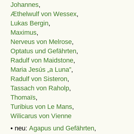
Johannes
,
Æthelwulf von Wessex
,
Lukas Bergin
,
Maximus
,
Nerveus von Melrose
,
Optatus und Gefährten
,
Radulf von Maidstone
,
Maria Jesús „a Luna”
,
Radulf von Sisteron
,
Tassach von Raholp
,
Thomaïs
,
Turibius von Le Mans
,
Wilicarus von Vienne
• neu:
Agapus und Gefährten
,