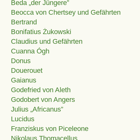
Beda „der Jüngere”
Beocca von Chertsey und Gefährten
Bertrand
Bonifatius Żukowski
Claudius und Gefährten
Cuanna Ógh
Donus
Douerouet
Gaianus
Godefried von Aleth
Godobert von Angers
Julius
Africanus
Lucidus
Franziskus von Piceleone
Nikolaus Thomacellus