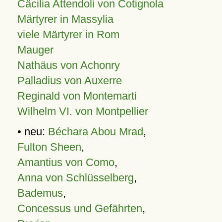
Cäcilia Attendoli von Cotignola
Märtyrer in Massylia
viele Märtyrer in Rom
Mauger
Nathäus von Achonry
Palladius von Auxerre
Reginald von Montemarti
Wilhelm VI. von Montpellier
• neu:
Béchara Abou Mrad
,
Fulton Sheen
,
Amantius von Como
,
Anna von Schlüsselberg
,
Bademus
,
Concessus und Gefährten
,