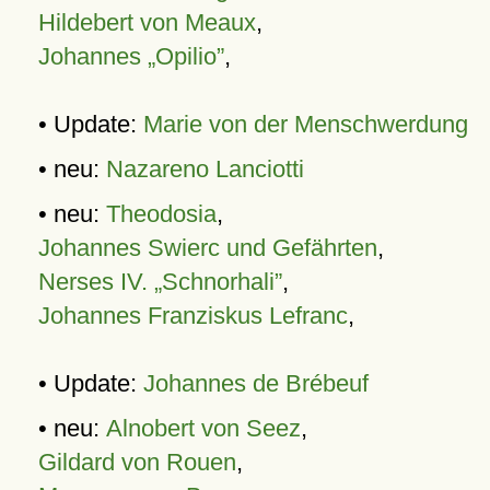
Hildebert von Meaux
,
Johannes „Opilio”
,
• Update:
Marie von der Menschwerdung
• neu:
Nazareno Lanciotti
• neu:
Theodosia
,
Johannes Swierc und Gefährten
,
Nerses IV. „Schnorhali”
,
Johannes Franziskus Lefranc
,
• Update:
Johannes de Brébeuf
• neu:
Alnobert von Seez
,
Gildard von Rouen
,