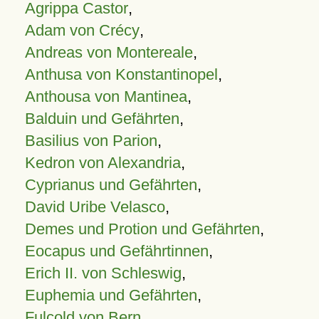
Agrippa Castor
,
Adam von Crécy
,
Andreas von Montereale
,
Anthusa von Konstantinopel
,
Anthousa von Mantinea
,
Balduin und Gefährten
,
Basilius von Parion
,
Kedron von Alexandria
,
Cyprianus und Gefährten
,
David Uribe Velasco
,
Demes und Protion und Gefährten
,
Eocapus und Gefährtinnen
,
Erich II. von Schleswig
,
Euphemia und Gefährten
,
Fulcold von Bern
,