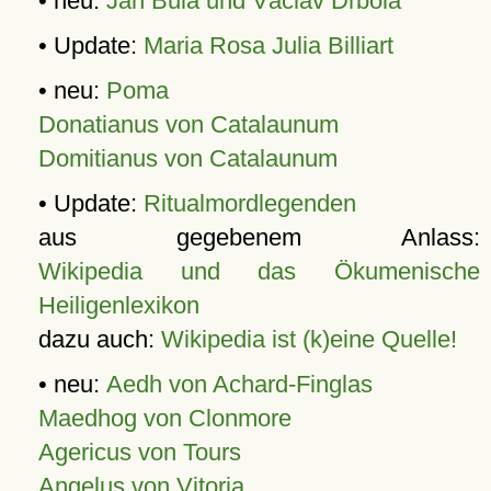
• neu:
Jan Bula und Václav Drbola
• Update:
Maria Rosa Julia Billiart
• neu:
Poma
Donatianus von Catalaunum
Domitianus von Catalaunum
• Update:
Ritualmordlegenden
aus gegebenem Anlass:
Wikipedia und das Ökumenische
Heiligenlexikon
dazu auch:
Wikipedia ist (k)eine Quelle!
• neu:
Aedh von Achard-Finglas
Maedhog von Clonmore
Agericus von Tours
Angelus von Vitoria