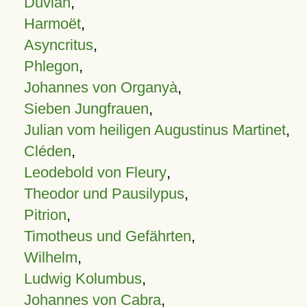
Duvian
,
Harmoët
,
Asyncritus
,
Phlegon
,
Johannes von Organyà
,
Sieben Jungfrauen
,
Julian vom heiligen Augustinus Martinet
,
Cléden
,
Leodebold von Fleury
,
Theodor und Pausilypus
,
Pitrion
,
Timotheus und Gefährten
,
Wilhelm
,
Ludwig Kolumbus
,
Johannes von Cabra
,