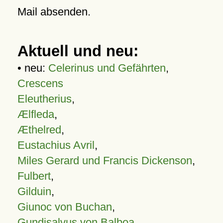
Mail absenden.
Aktuell und neu:
• neu:
Celerinus und Gefährten
,
Crescens
Eleutherius
,
Ælfleda
,
Æthelred
,
Eustachius Avril
,
Miles Gerard und Francis Dickenson
,
Fulbert
,
Gilduin
,
Giunoc von Buchan
,
Gundisalvus von Balboa
,