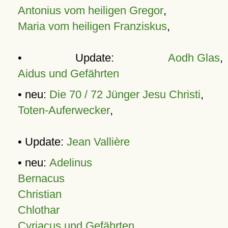
Antonius vom heiligen Gregor
,
Maria vom heiligen Franziskus
,
• Update:
Aodh Glas
,
Aidus und Gefährten
• neu:
Die 70 / 72 Jünger Jesu Christi
,
Toten-Auferwecker
,
• Update:
Jean Vallière
• neu:
Adelinus
Bernacus
Christian
Chlothar
Cyriacus und Gefährten