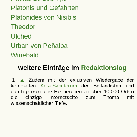
Platonis und Gefährten
Platonides von Nisibis
Theodor
Ulched
Urban von Peñalba
Winebald
weitere Einträge im
Redaktionslog
1
▲
Zudem mit der exlusiven Wiedergabe der
kompletten
Acta Sanctorum
der Bollandisten und
durch persönliche Recherchen an über 10.000 Orten
die einzige Internetseite zum Thema mit
wissenschaftlicher Tiefe.