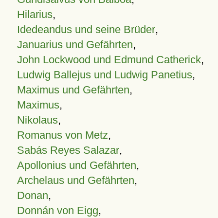
Hilarius
,
Idedeandus und seine Brüder
,
Januarius und Gefährten
,
John Lockwood und Edmund Catherick
,
Ludwig Ballejus und Ludwig Panetius
,
Maximus und Gefährten
,
Maximus
,
Nikolaus
,
Romanus von Metz
,
Sabás Reyes Salazar
,
Apollonius und Gefährten
,
Archelaus und Gefährten
,
Donan
,
Donnán von Eigg
,