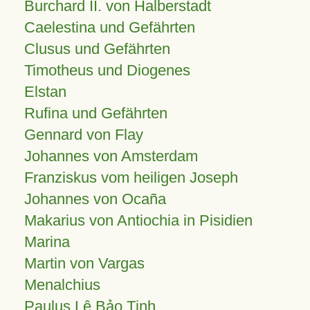
Burchard II. von Halberstadt
Caelestina und Gefährten
Clusus und Gefährten
Timotheus und Diogenes
Elstan
Rufina und Gefährten
Gennard von Flay
Johannes von Amsterdam
Franziskus vom heiligen Joseph
Johannes von Ocaña
Makarius von Antiochia in Pisidien
Marina
Martin von Vargas
Menalchius
Paulus Lê Bảo Tịnh