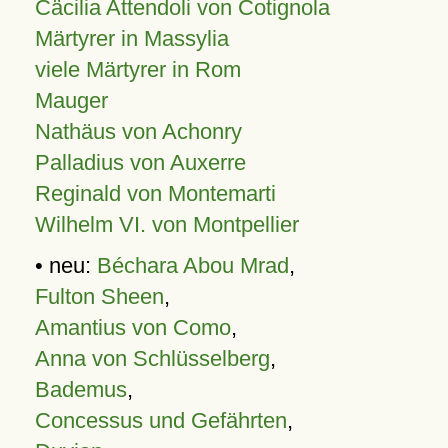
Cäcilia Attendoli von Cotignola
Märtyrer in Massylia
viele Märtyrer in Rom
Mauger
Nathäus von Achonry
Palladius von Auxerre
Reginald von Montemarti
Wilhelm VI. von Montpellier
• neu:
Béchara Abou Mrad
,
Fulton Sheen
,
Amantius von Como
,
Anna von Schlüsselberg
,
Bademus
,
Concessus und Gefährten
,