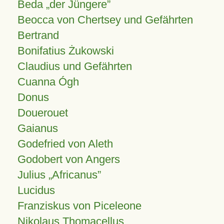
Beda „der Jüngere”
Beocca von Chertsey und Gefährten
Bertrand
Bonifatius Żukowski
Claudius und Gefährten
Cuanna Ógh
Donus
Douerouet
Gaianus
Godefried von Aleth
Godobert von Angers
Julius
Africanus
Lucidus
Franziskus von Piceleone
Nikolaus Thomacellus