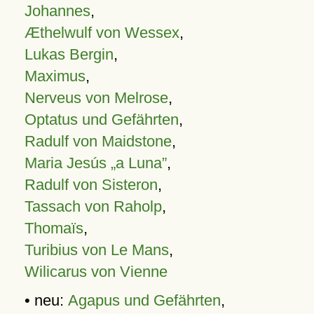
Johannes
,
Æthelwulf von Wessex
,
Lukas Bergin
,
Maximus
,
Nerveus von Melrose
,
Optatus und Gefährten
,
Radulf von Maidstone
,
Maria Jesús „a Luna”
,
Radulf von Sisteron
,
Tassach von Raholp
,
Thomaïs
,
Turibius von Le Mans
,
Wilicarus von Vienne
• neu:
Agapus und Gefährten
,