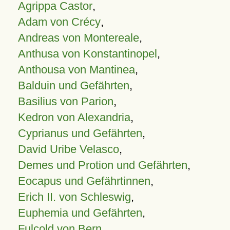
Agrippa Castor
,
Adam von Crécy
,
Andreas von Montereale
,
Anthusa von Konstantinopel
,
Anthousa von Mantinea
,
Balduin und Gefährten
,
Basilius von Parion
,
Kedron von Alexandria
,
Cyprianus und Gefährten
,
David Uribe Velasco
,
Demes und Protion und Gefährten
,
Eocapus und Gefährtinnen
,
Erich II. von Schleswig
,
Euphemia und Gefährten
,
Fulcold von Bern
,