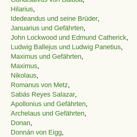
Hilarius
,
Idedeandus und seine Brüder
,
Januarius und Gefährten
,
John Lockwood und Edmund Catherick
,
Ludwig Ballejus und Ludwig Panetius
,
Maximus und Gefährten
,
Maximus
,
Nikolaus
,
Romanus von Metz
,
Sabás Reyes Salazar
,
Apollonius und Gefährten
,
Archelaus und Gefährten
,
Donan
,
Donnán von Eigg
,