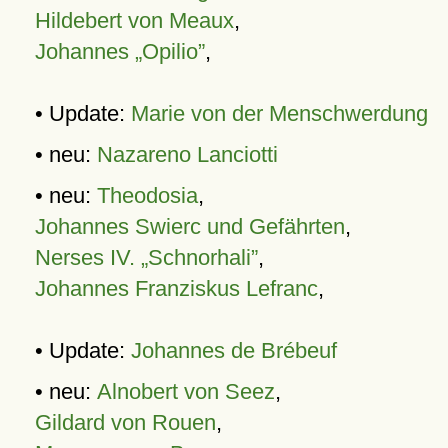
Hildebert von Meaux
,
Johannes „Opilio”
,
• Update:
Marie von der Menschwerdung
• neu:
Nazareno Lanciotti
• neu:
Theodosia
,
Johannes Swierc und Gefährten
,
Nerses IV. „Schnorhali”
,
Johannes Franziskus Lefranc
,
• Update:
Johannes de Brébeuf
• neu:
Alnobert von Seez
,
Gildard von Rouen
,