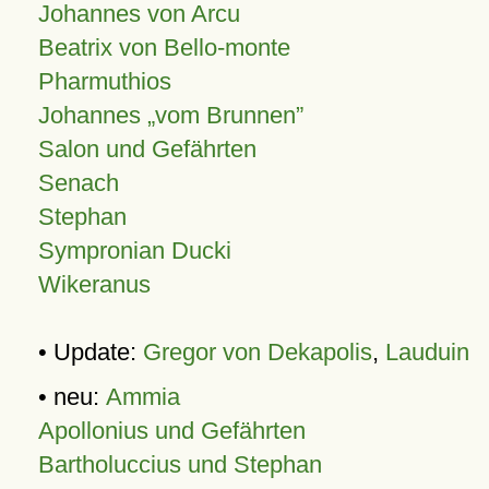
Johannes von Arcu
Beatrix von Bello-monte
Pharmuthios
Johannes
vom Brunnen
Salon und Gefährten
Senach
Stephan
Sympronian Ducki
Wikeranus
• Update:
Gregor von Dekapolis
,
Lauduin
• neu:
Ammia
Apollonius und Gefährten
Bartholuccius und Stephan