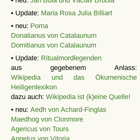
• neu:
Jan Bula und Václav Drbola
• Update:
Maria Rosa Julia Billiart
• neu:
Poma
Donatianus von Catalaunum
Domitianus von Catalaunum
• Update:
Ritualmordlegenden
aus gegebenem Anlass:
Wikipedia und das Ökumenische
Heiligenlexikon
dazu auch:
Wikipedia ist (k)eine Quelle!
• neu:
Aedh von Achard-Finglas
Maedhog von Clonmore
Agericus von Tours
Angelus von Vitoria