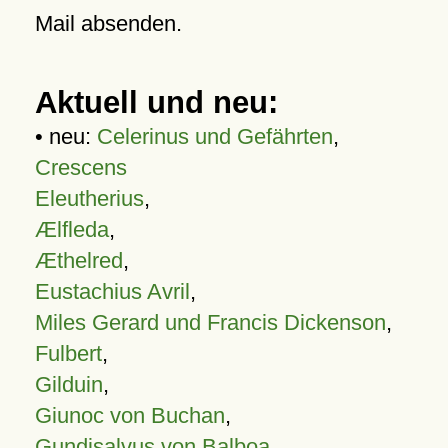
Mail absenden.
Aktuell und neu:
• neu:
Celerinus und Gefährten
,
Crescens
Eleutherius
,
Ælfleda
,
Æthelred
,
Eustachius Avril
,
Miles Gerard und Francis Dickenson
,
Fulbert
,
Gilduin
,
Giunoc von Buchan
,
Gundisalvus von Balboa
,