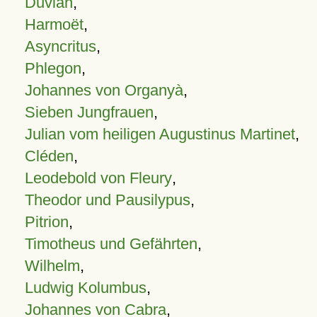
Duvian
,
Harmoët
,
Asyncritus
,
Phlegon
,
Johannes von Organyà
,
Sieben Jungfrauen
,
Julian vom heiligen Augustinus Martinet
,
Cléden
,
Leodebold von Fleury
,
Theodor und Pausilypus
,
Pitrion
,
Timotheus und Gefährten
,
Wilhelm
,
Ludwig Kolumbus
,
Johannes von Cabra
,