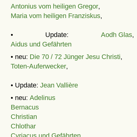
Antonius vom heiligen Gregor
,
Maria vom heiligen Franziskus
,
• Update:
Aodh Glas
,
Aidus und Gefährten
• neu:
Die 70 / 72 Jünger Jesu Christi
,
Toten-Auferwecker
,
• Update:
Jean Vallière
• neu:
Adelinus
Bernacus
Christian
Chlothar
Cyriacus und Gefährten