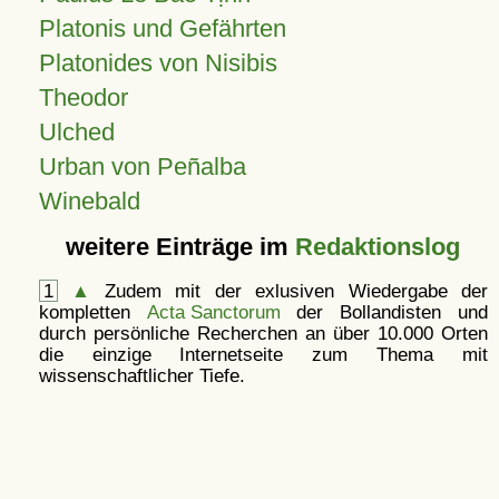
Platonis und Gefährten
Platonides von Nisibis
Theodor
Ulched
Urban von Peñalba
Winebald
weitere Einträge im
Redaktionslog
1
▲
Zudem mit der exlusiven Wiedergabe der
kompletten
Acta Sanctorum
der Bollandisten und
durch persönliche Recherchen an über 10.000 Orten
die einzige Internetseite zum Thema mit
wissenschaftlicher Tiefe.