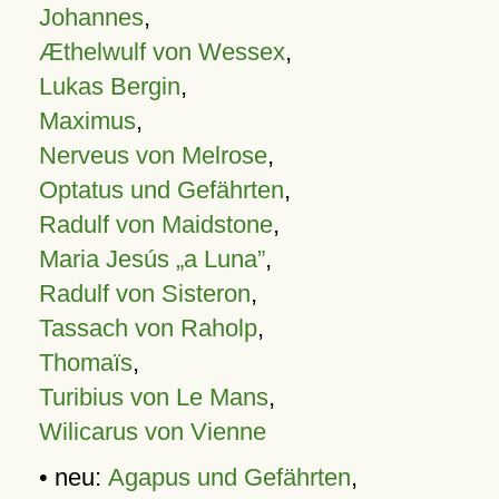
Johannes
,
Æthelwulf von Wessex
,
Lukas Bergin
,
Maximus
,
Nerveus von Melrose
,
Optatus und Gefährten
,
Radulf von Maidstone
,
Maria Jesús „a Luna”
,
Radulf von Sisteron
,
Tassach von Raholp
,
Thomaïs
,
Turibius von Le Mans
,
Wilicarus von Vienne
• neu:
Agapus und Gefährten
,