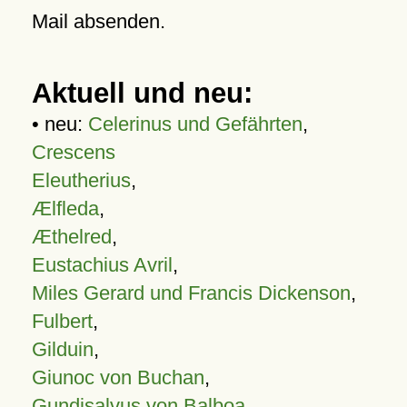
Mail absenden.
Aktuell und neu:
• neu:
Celerinus und Gefährten
,
Crescens
Eleutherius
,
Ælfleda
,
Æthelred
,
Eustachius Avril
,
Miles Gerard und Francis Dickenson
,
Fulbert
,
Gilduin
,
Giunoc von Buchan
,
Gundisalvus von Balboa
,