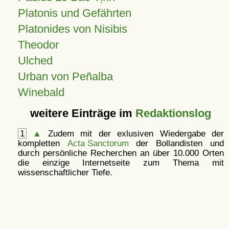
Platonis und Gefährten
Platonides von Nisibis
Theodor
Ulched
Urban von Peñalba
Winebald
weitere Einträge im
Redaktionslog
1
▲
Zudem mit der exlusiven Wiedergabe der
kompletten
Acta Sanctorum
der Bollandisten und
durch persönliche Recherchen an über 10.000 Orten
die einzige Internetseite zum Thema mit
wissenschaftlicher Tiefe.