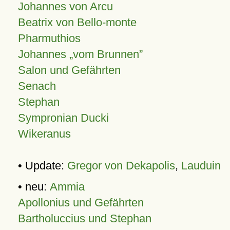
Johannes von Arcu
Beatrix von Bello-monte
Pharmuthios
Johannes
vom Brunnen
Salon und Gefährten
Senach
Stephan
Sympronian Ducki
Wikeranus
• Update:
Gregor von Dekapolis
,
Lauduin
• neu:
Ammia
Apollonius und Gefährten
Bartholuccius und Stephan