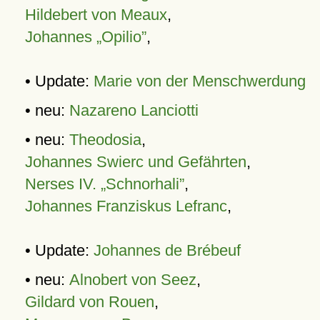
Hildebert von Meaux
,
Johannes „Opilio”
,
• Update:
Marie von der Menschwerdung
• neu:
Nazareno Lanciotti
• neu:
Theodosia
,
Johannes Swierc und Gefährten
,
Nerses IV. „Schnorhali”
,
Johannes Franziskus Lefranc
,
• Update:
Johannes de Brébeuf
• neu:
Alnobert von Seez
,
Gildard von Rouen
,