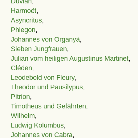
Duvian
,
Harmoët
,
Asyncritus
,
Phlegon
,
Johannes von Organyà
,
Sieben Jungfrauen
,
Julian vom heiligen Augustinus Martinet
,
Cléden
,
Leodebold von Fleury
,
Theodor und Pausilypus
,
Pitrion
,
Timotheus und Gefährten
,
Wilhelm
,
Ludwig Kolumbus
,
Johannes von Cabra
,