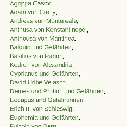
Agrippa Castor
,
Adam von Crécy
,
Andreas von Montereale
,
Anthusa von Konstantinopel
,
Anthousa von Mantinea
,
Balduin und Gefährten
,
Basilius von Parion
,
Kedron von Alexandria
,
Cyprianus und Gefährten
,
David Uribe Velasco
,
Demes und Protion und Gefährten
,
Eocapus und Gefährtinnen
,
Erich II. von Schleswig
,
Euphemia und Gefährten
,
Fulcold von Bern
,