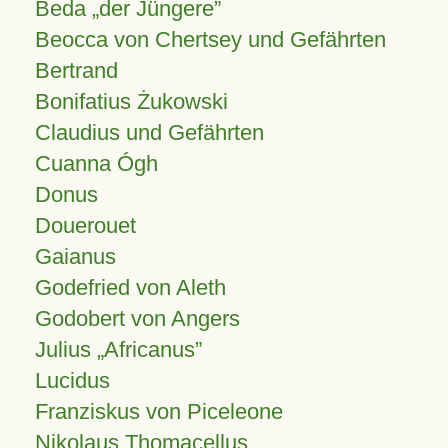
Beda „der Jüngere”
Beocca von Chertsey und Gefährten
Bertrand
Bonifatius Żukowski
Claudius und Gefährten
Cuanna Ógh
Donus
Douerouet
Gaianus
Godefried von Aleth
Godobert von Angers
Julius
Africanus
Lucidus
Franziskus von Piceleone
Nikolaus Thomacellus