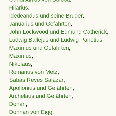
Hilarius
,
Idedeandus und seine Brüder
,
Januarius und Gefährten
,
John Lockwood und Edmund Catherick
,
Ludwig Ballejus und Ludwig Panetius
,
Maximus und Gefährten
,
Maximus
,
Nikolaus
,
Romanus von Metz
,
Sabás Reyes Salazar
,
Apollonius und Gefährten
,
Archelaus und Gefährten
,
Donan
,
Donnán von Eigg
,