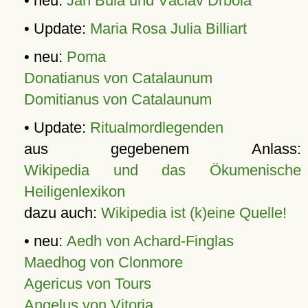
• neu:
Jan Bula und Václav Drbola
• Update:
Maria Rosa Julia Billiart
• neu:
Poma
Donatianus von Catalaunum
Domitianus von Catalaunum
• Update:
Ritualmordlegenden
aus gegebenem Anlass:
Wikipedia und das Ökumenische
Heiligenlexikon
dazu auch:
Wikipedia ist (k)eine Quelle!
• neu:
Aedh von Achard-Finglas
Maedhog von Clonmore
Agericus von Tours
Angelus von Vitoria