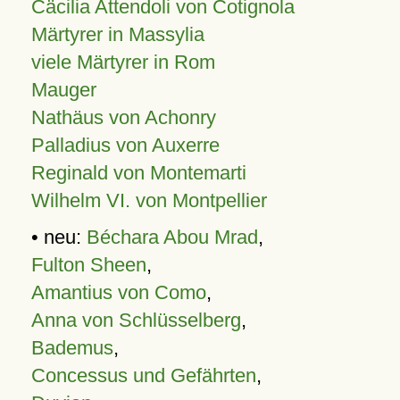
Cäcilia Attendoli von Cotignola
Märtyrer in Massylia
viele Märtyrer in Rom
Mauger
Nathäus von Achonry
Palladius von Auxerre
Reginald von Montemarti
Wilhelm VI. von Montpellier
• neu:
Béchara Abou Mrad
,
Fulton Sheen
,
Amantius von Como
,
Anna von Schlüsselberg
,
Bademus
,
Concessus und Gefährten
,