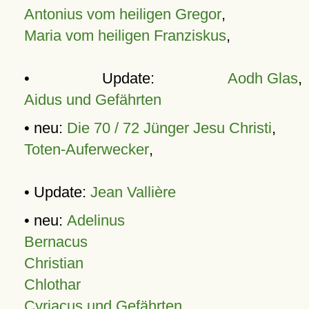
Antonius vom heiligen Gregor
,
Maria vom heiligen Franziskus
,
• Update:
Aodh Glas
,
Aidus und Gefährten
• neu:
Die 70 / 72 Jünger Jesu Christi
,
Toten-Auferwecker
,
• Update:
Jean Vallière
• neu:
Adelinus
Bernacus
Christian
Chlothar
Cyriacus und Gefährten