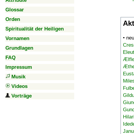
Attribute
Glossar
Orden
Akt
Spiritualität der Heiligen
• ne
Vornamen
Cres
Grundlagen
Eleu
FAQ
Ælfl
Æthe
Impressum
Eust
Musik
Mile
Videos
Fulb
Gild
Vorträge
Giun
Gund
Hilar
Ided
Janu