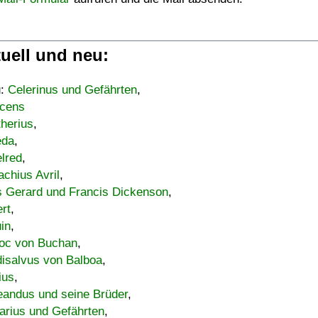
uell und neu:
u:
Celerinus und Gefährten
,
cens
therius
,
eda
,
lred
,
achius Avril
,
s Gerard und Francis Dickenson
,
ert
,
uin
,
oc von Buchan
,
isalvus von Balboa
,
ius
,
eandus und seine Brüder
,
arius und Gefährten
,