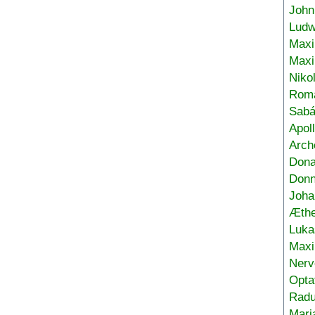
John
Ludw
Maxi
Max
Niko
Roma
Sabá
Apol
Arch
Don
Donn
Joha
Æthe
Luka
Max
Nerv
Opta
Radu
Mari