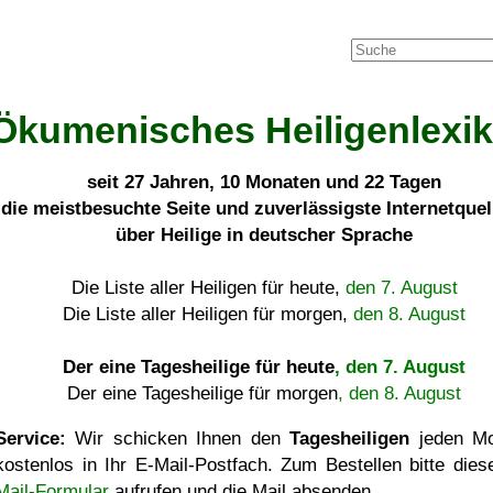
Ökumenisches Heiligenlexi
seit
27 Jahren, 10 Monaten und 22 Tagen
die meistbesuchte Seite und zuverlässigste Internetque
über Heilige in deutscher Sprache
Die Liste aller Heiligen für heute,
den 7. August
Die Liste aller Heiligen für morgen,
den 8. August
Der eine Tagesheilige für heute
, den 7. August
Der eine Tagesheilige für morgen
, den 8. August
Service:
Wir schicken Ihnen den
Tagesheiligen
jeden Mo
kostenlos in Ihr E-Mail-Postfach. Zum Bestellen bitte die
Mail-Formular
aufrufen und die Mail absenden.