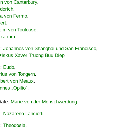
in von Canterbury
,
dorich
,
ia von Fermo
,
ert
,
elm von Toulouse
,
xarium
u:
Johannes von Shanghai und San Francisco
,
ziskus Xaver Truong Buu Diep
u:
Eudo
,
rius von Tongern
,
ebert von Meaux
,
nnes „Opilio”
,
date:
Marie von der Menschwerdung
u:
Nazareno Lanciotti
u:
Theodosia
,