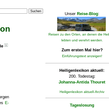
Suchen
Unser
Reise-Blog
:
kon
Reisen zu den Orten, an denen die Hei
lebten und verehrt werden.
lle
1
Zum ersten Mal hier?
Einführungstext anzeigen!
Heiligenlexikon aktuell:
200. Todestag:
Johanna-Antida Thouret
Heiligenlexikon aktuell-Archiv
rgen
ses
E-
Tageslosung