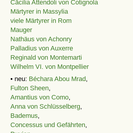
Cäcilia Attendoli von Cotignola
Märtyrer in Massylia
viele Märtyrer in Rom
Mauger
Nathäus von Achonry
Palladius von Auxerre
Reginald von Montemarti
Wilhelm VI. von Montpellier
• neu:
Béchara Abou Mrad
,
Fulton Sheen
,
Amantius von Como
,
Anna von Schlüsselberg
,
Bademus
,
Concessus und Gefährten
,