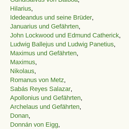
Hilarius
,
Idedeandus und seine Brüder
,
Januarius und Gefährten
,
John Lockwood und Edmund Catherick
,
Ludwig Ballejus und Ludwig Panetius
,
Maximus und Gefährten
,
Maximus
,
Nikolaus
,
Romanus von Metz
,
Sabás Reyes Salazar
,
Apollonius und Gefährten
,
Archelaus und Gefährten
,
Donan
,
Donnán von Eigg
,