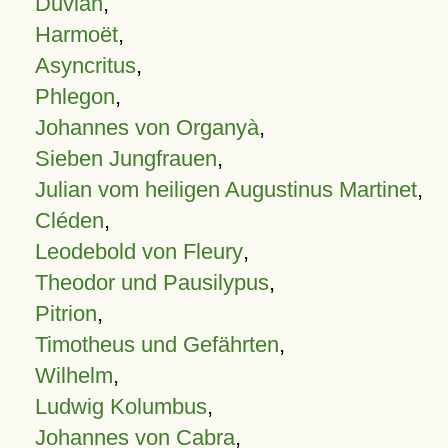
Duvian
,
Harmoët
,
Asyncritus
,
Phlegon
,
Johannes von Organyà
,
Sieben Jungfrauen
,
Julian vom heiligen Augustinus Martinet
,
Cléden
,
Leodebold von Fleury
,
Theodor und Pausilypus
,
Pitrion
,
Timotheus und Gefährten
,
Wilhelm
,
Ludwig Kolumbus
,
Johannes von Cabra
,