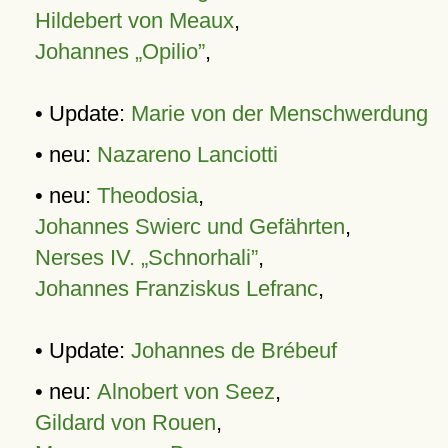
Hildebert von Meaux
,
Johannes „Opilio”
,
• Update:
Marie von der Menschwerdung
• neu:
Nazareno Lanciotti
• neu:
Theodosia
,
Johannes Swierc und Gefährten
,
Nerses IV. „Schnorhali”
,
Johannes Franziskus Lefranc
,
• Update:
Johannes de Brébeuf
• neu:
Alnobert von Seez
,
Gildard von Rouen
,