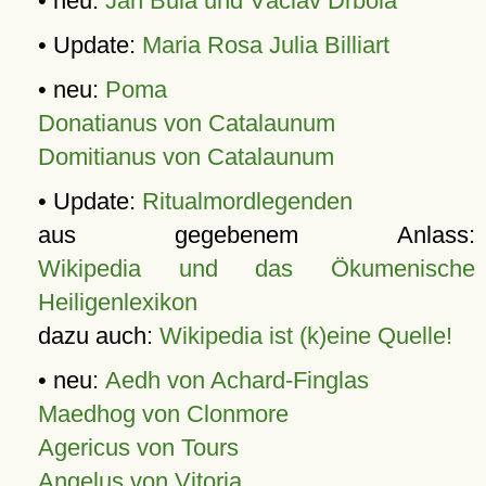
• neu:
Jan Bula und Václav Drbola
• Update:
Maria Rosa Julia Billiart
• neu:
Poma
Donatianus von Catalaunum
Domitianus von Catalaunum
• Update:
Ritualmordlegenden
aus gegebenem Anlass:
Wikipedia und das Ökumenische
Heiligenlexikon
dazu auch:
Wikipedia ist (k)eine Quelle!
• neu:
Aedh von Achard-Finglas
Maedhog von Clonmore
Agericus von Tours
Angelus von Vitoria