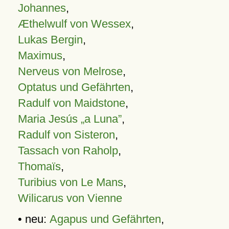
Johannes
,
Æthelwulf von Wessex
,
Lukas Bergin
,
Maximus
,
Nerveus von Melrose
,
Optatus und Gefährten
,
Radulf von Maidstone
,
Maria Jesús „a Luna”
,
Radulf von Sisteron
,
Tassach von Raholp
,
Thomaïs
,
Turibius von Le Mans
,
Wilicarus von Vienne
• neu:
Agapus und Gefährten
,