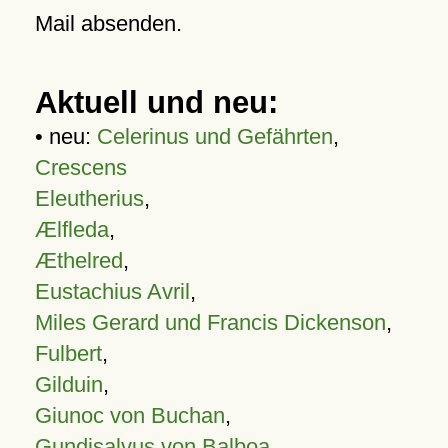
Mail absenden.
Aktuell und neu:
• neu:
Celerinus und Gefährten
,
Crescens
Eleutherius
,
Ælfleda
,
Æthelred
,
Eustachius Avril
,
Miles Gerard und Francis Dickenson
,
Fulbert
,
Gilduin
,
Giunoc von Buchan
,
Gundisalvus von Balboa
,