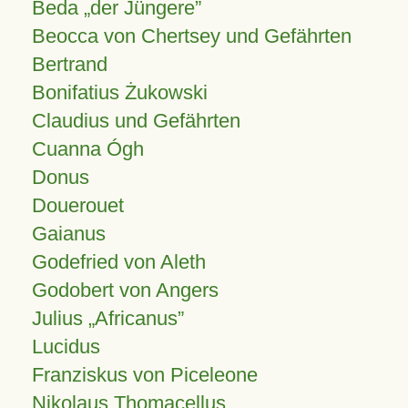
Beda „der Jüngere”
Beocca von Chertsey und Gefährten
Bertrand
Bonifatius Żukowski
Claudius und Gefährten
Cuanna Ógh
Donus
Douerouet
Gaianus
Godefried von Aleth
Godobert von Angers
Julius
Africanus
Lucidus
Franziskus von Piceleone
Nikolaus Thomacellus