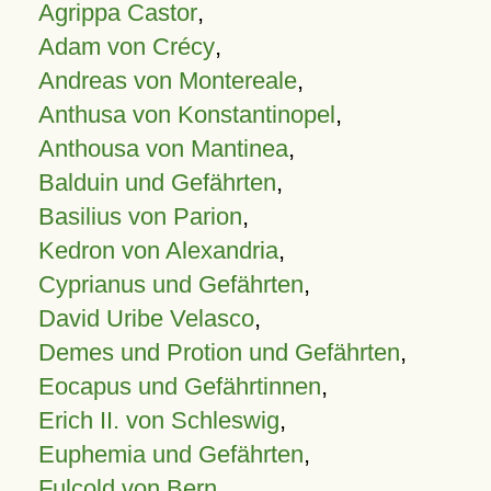
Agrippa Castor
,
Adam von Crécy
,
Andreas von Montereale
,
Anthusa von Konstantinopel
,
Anthousa von Mantinea
,
Balduin und Gefährten
,
Basilius von Parion
,
Kedron von Alexandria
,
Cyprianus und Gefährten
,
David Uribe Velasco
,
Demes und Protion und Gefährten
,
Eocapus und Gefährtinnen
,
Erich II. von Schleswig
,
Euphemia und Gefährten
,
Fulcold von Bern
,