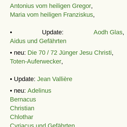
Antonius vom heiligen Gregor
,
Maria vom heiligen Franziskus
,
• Update:
Aodh Glas
,
Aidus und Gefährten
• neu:
Die 70 / 72 Jünger Jesu Christi
,
Toten-Auferwecker
,
• Update:
Jean Vallière
• neu:
Adelinus
Bernacus
Christian
Chlothar
Cyriacus und Gefährten