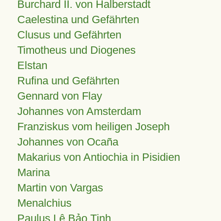
Burchard II. von Halberstadt
Caelestina und Gefährten
Clusus und Gefährten
Timotheus und Diogenes
Elstan
Rufina und Gefährten
Gennard von Flay
Johannes von Amsterdam
Franziskus vom heiligen Joseph
Johannes von Ocaña
Makarius von Antiochia in Pisidien
Marina
Martin von Vargas
Menalchius
Paulus Lê Bảo Tịnh