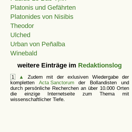
Platonis und Gefährten
Platonides von Nisibis
Theodor
Ulched
Urban von Peñalba
Winebald
weitere Einträge im
Redaktionslog
1
▲
Zudem mit der exlusiven Wiedergabe der
kompletten
Acta Sanctorum
der Bollandisten und
durch persönliche Recherchen an über 10.000 Orten
die einzige Internetseite zum Thema mit
wissenschaftlicher Tiefe.