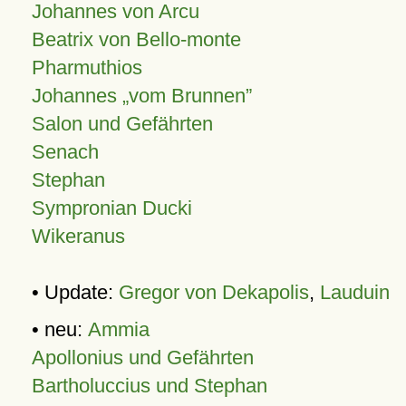
Johannes von Arcu
Beatrix von Bello-monte
Pharmuthios
Johannes
vom Brunnen
Salon und Gefährten
Senach
Stephan
Sympronian Ducki
Wikeranus
• Update:
Gregor von Dekapolis
,
Lauduin
• neu:
Ammia
Apollonius und Gefährten
Bartholuccius und Stephan