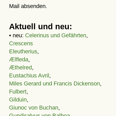
Mail absenden.
Aktuell und neu:
• neu:
Celerinus und Gefährten
,
Crescens
Eleutherius
,
Ælfleda
,
Æthelred
,
Eustachius Avril
,
Miles Gerard und Francis Dickenson
,
Fulbert
,
Gilduin
,
Giunoc von Buchan
,
Gundisalvus von Balboa
,