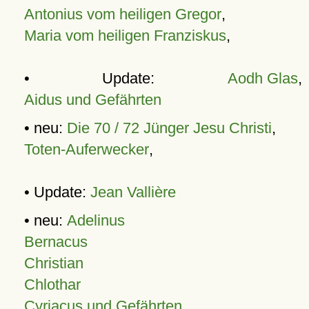
Antonius vom heiligen Gregor
,
Maria vom heiligen Franziskus
,
• Update:
Aodh Glas
,
Aidus und Gefährten
• neu:
Die 70 / 72 Jünger Jesu Christi
,
Toten-Auferwecker
,
• Update:
Jean Vallière
• neu:
Adelinus
Bernacus
Christian
Chlothar
Cyriacus und Gefährten