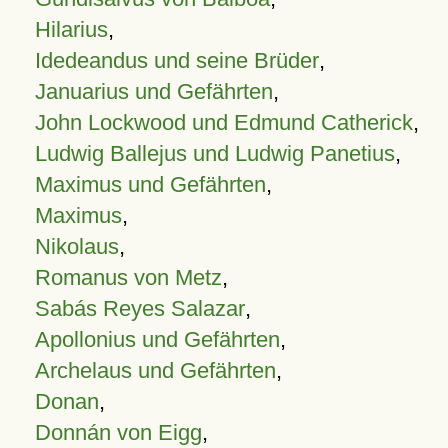
Hilarius
,
Idedeandus und seine Brüder
,
Januarius und Gefährten
,
John Lockwood und Edmund Catherick
,
Ludwig Ballejus und Ludwig Panetius
,
Maximus und Gefährten
,
Maximus
,
Nikolaus
,
Romanus von Metz
,
Sabás Reyes Salazar
,
Apollonius und Gefährten
,
Archelaus und Gefährten
,
Donan
,
Donnán von Eigg
,