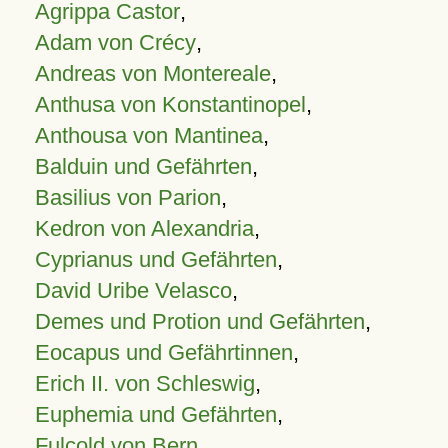
Agrippa Castor
,
Adam von Crécy
,
Andreas von Montereale
,
Anthusa von Konstantinopel
,
Anthousa von Mantinea
,
Balduin und Gefährten
,
Basilius von Parion
,
Kedron von Alexandria
,
Cyprianus und Gefährten
,
David Uribe Velasco
,
Demes und Protion und Gefährten
,
Eocapus und Gefährtinnen
,
Erich II. von Schleswig
,
Euphemia und Gefährten
,
Fulcold von Bern
,