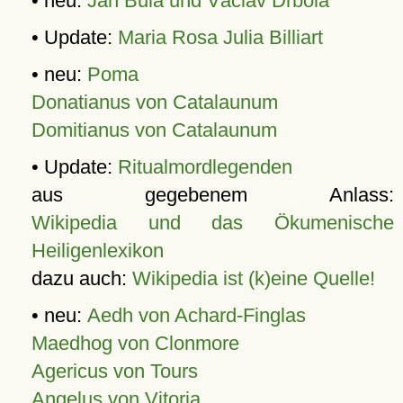
• neu:
Jan Bula und Václav Drbola
• Update:
Maria Rosa Julia Billiart
• neu:
Poma
Donatianus von Catalaunum
Domitianus von Catalaunum
• Update:
Ritualmordlegenden
aus gegebenem Anlass:
Wikipedia und das Ökumenische
Heiligenlexikon
dazu auch:
Wikipedia ist (k)eine Quelle!
• neu:
Aedh von Achard-Finglas
Maedhog von Clonmore
Agericus von Tours
Angelus von Vitoria