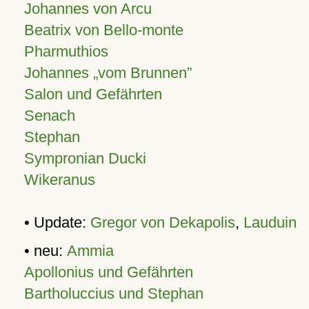
Johannes von Arcu
Beatrix von Bello-monte
Pharmuthios
Johannes
vom Brunnen
Salon und Gefährten
Senach
Stephan
Sympronian Ducki
Wikeranus
• Update:
Gregor von Dekapolis
,
Lauduin
• neu:
Ammia
Apollonius und Gefährten
Bartholuccius und Stephan