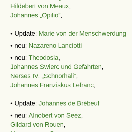
Hildebert von Meaux
,
Johannes „Opilio”
,
• Update:
Marie von der Menschwerdung
• neu:
Nazareno Lanciotti
• neu:
Theodosia
,
Johannes Swierc und Gefährten
,
Nerses IV. „Schnorhali”
,
Johannes Franziskus Lefranc
,
• Update:
Johannes de Brébeuf
• neu:
Alnobert von Seez
,
Gildard von Rouen
,