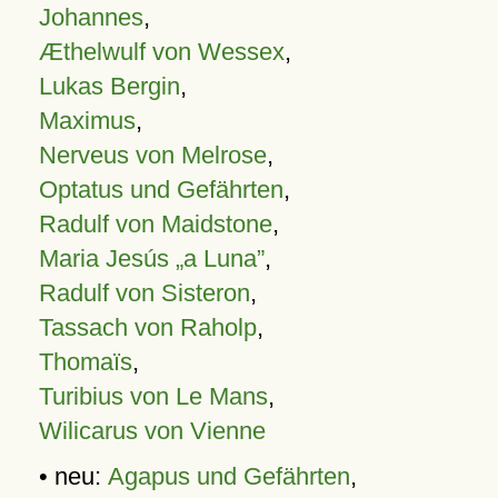
Johannes
,
Æthelwulf von Wessex
,
Lukas Bergin
,
Maximus
,
Nerveus von Melrose
,
Optatus und Gefährten
,
Radulf von Maidstone
,
Maria Jesús „a Luna”
,
Radulf von Sisteron
,
Tassach von Raholp
,
Thomaïs
,
Turibius von Le Mans
,
Wilicarus von Vienne
• neu:
Agapus und Gefährten
,