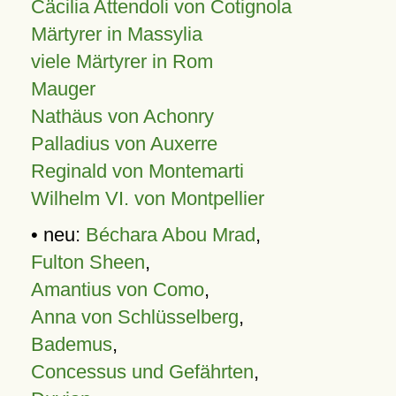
Cäcilia Attendoli von Cotignola
Märtyrer in Massylia
viele Märtyrer in Rom
Mauger
Nathäus von Achonry
Palladius von Auxerre
Reginald von Montemarti
Wilhelm VI. von Montpellier
• neu:
Béchara Abou Mrad
,
Fulton Sheen
,
Amantius von Como
,
Anna von Schlüsselberg
,
Bademus
,
Concessus und Gefährten
,