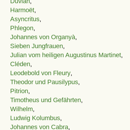
Duvian
,
Harmoët
,
Asyncritus
,
Phlegon
,
Johannes von Organyà
,
Sieben Jungfrauen
,
Julian vom heiligen Augustinus Martinet
,
Cléden
,
Leodebold von Fleury
,
Theodor und Pausilypus
,
Pitrion
,
Timotheus und Gefährten
,
Wilhelm
,
Ludwig Kolumbus
,
Johannes von Cabra
,