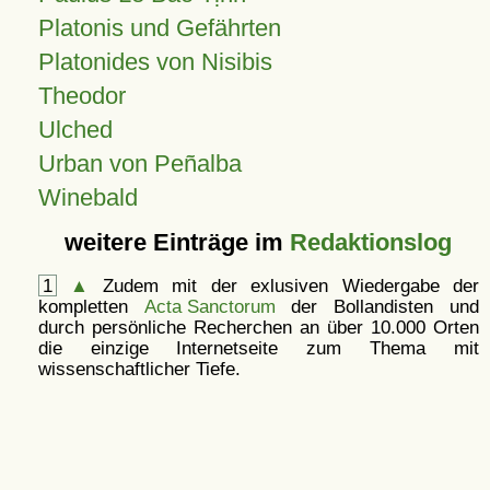
Platonis und Gefährten
Platonides von Nisibis
Theodor
Ulched
Urban von Peñalba
Winebald
weitere Einträge im
Redaktionslog
1
▲
Zudem mit der exlusiven Wiedergabe der
kompletten
Acta Sanctorum
der Bollandisten und
durch persönliche Recherchen an über 10.000 Orten
die einzige Internetseite zum Thema mit
wissenschaftlicher Tiefe.