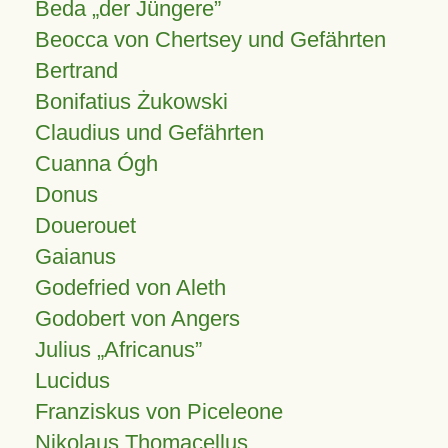
Beda „der Jüngere”
Beocca von Chertsey und Gefährten
Bertrand
Bonifatius Żukowski
Claudius und Gefährten
Cuanna Ógh
Donus
Douerouet
Gaianus
Godefried von Aleth
Godobert von Angers
Julius
Africanus
Lucidus
Franziskus von Piceleone
Nikolaus Thomacellus