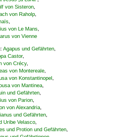
lf von Sisteron
,
ach von Raholp
,
maïs
,
bius von Le Mans
,
carus von Vienne
u:
Agapus und Gefährten
,
ppa Castor
,
 von Crécy
,
eas von Montereale
,
usa von Konstantinopel
,
ousa von Mantinea
,
uin und Gefährten
,
lius von Parion
,
on von Alexandria
,
ianus und Gefährten
,
d Uribe Velasco
,
s und Protion und Gefährten
,
pus und Gefährtinnen
,