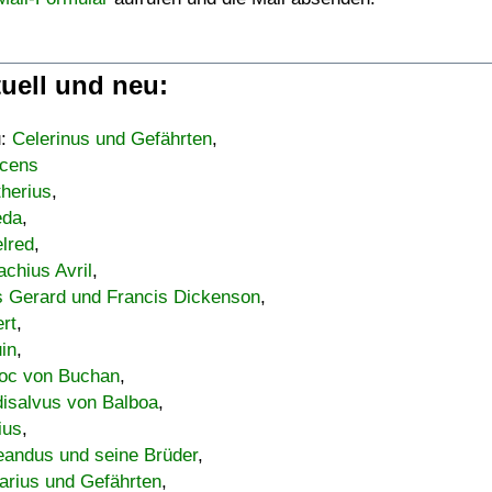
uell und neu:
u:
Celerinus und Gefährten
,
cens
therius
,
eda
,
lred
,
achius Avril
,
s Gerard und Francis Dickenson
,
ert
,
uin
,
oc von Buchan
,
isalvus von Balboa
,
ius
,
eandus und seine Brüder
,
arius und Gefährten
,