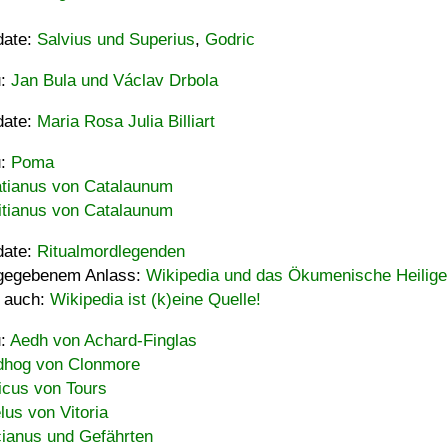
date:
Salvius und Superius
,
Godric
u:
Jan Bula und Václav Drbola
date:
Maria Rosa Julia Billiart
u:
Poma
tianus von Catalaunum
tianus von Catalaunum
date:
Ritualmordlegenden
gegebenem Anlass:
Wikipedia und das Ökumenische Heilige
 auch:
Wikipedia ist (k)eine Quelle!
u:
Aedh von Achard-Finglas
hog von Clonmore
icus von Tours
lus von Vitoria
ianus und Gefährten