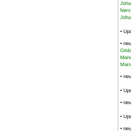
Joha
Ners
Joha
• Up
• ne
Gild
Manv
Mari
• ne
• Up
• ne
• Up
• ne