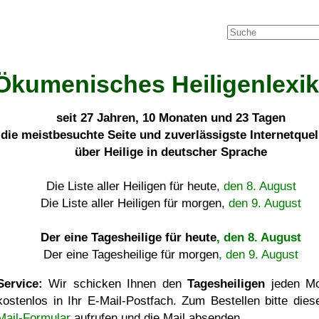
Ökumenisches Heiligenlexi
seit
27 Jahren, 10 Monaten und 23 Tagen
die meistbesuchte Seite und zuverlässigste Internetque
über Heilige in deutscher Sprache
Die Liste aller Heiligen für heute,
den 8. August
Die Liste aller Heiligen für morgen,
den 9. August
Der eine Tagesheilige für heute
, den 8. August
Der eine Tagesheilige für morgen
, den 9. August
Service:
Wir schicken Ihnen den
Tagesheiligen
jeden Mo
kostenlos in Ihr E-Mail-Postfach. Zum Bestellen bitte die
Mail-Formular
aufrufen und die Mail absenden.