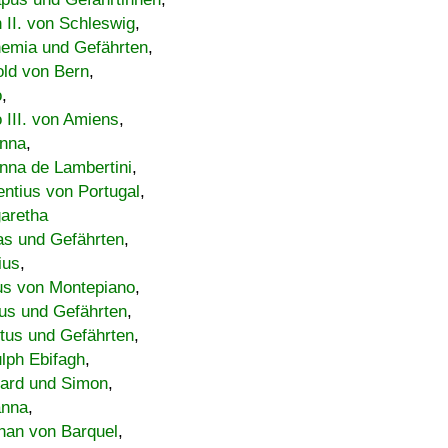
h II. von Schleswig
,
emia und Gefährten
,
old von Bern
,
o
,
 III. von Amiens
,
nna
,
nna de Lambertini
,
entius von Portugal
,
aretha
s und Gefährten
,
ius
,
us von Montepiano
,
us und Gefährten
,
tus und Gefährten
,
lph Ebifagh
,
ard und Simon
,
anna
,
han von Barquel
,