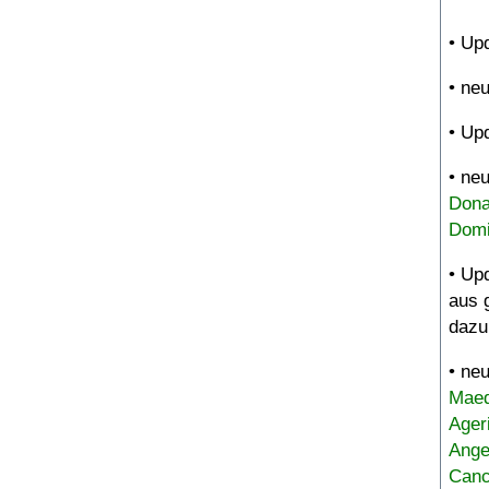
• Up
• ne
• Up
• ne
Dona
Domi
• Up
aus 
dazu
• ne
Maed
Ager
Ange
Canc