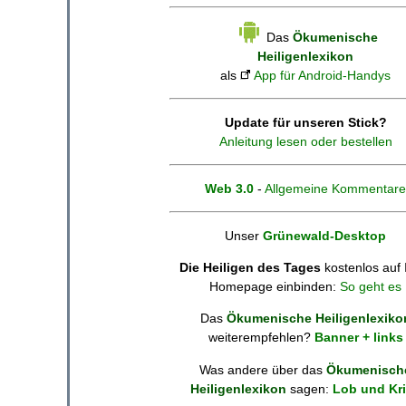
Das
Ökumenische
Heiligenlexikon
als
App für Android-Handys
Update für unseren Stick?
Anleitung lesen oder bestellen
Web 3.0
-
Allgemeine Kommentare
Unser
Grünewald-Desktop
Die Heiligen des Tages
kostenlos auf 
Homepage einbinden:
So geht es
Das
Ökumenische Heiligenlexiko
weiterempfehlen?
Banner + links
Was andere über das
Ökumenisch
Heiligenlexikon
sagen:
Lob und Kri