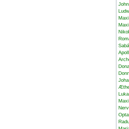
John
Ludw
Maxi
Max
Niko
Roma
Sabá
Apol
Arch
Don
Donn
Joha
Æthe
Luka
Max
Nerv
Opta
Radu
Mari