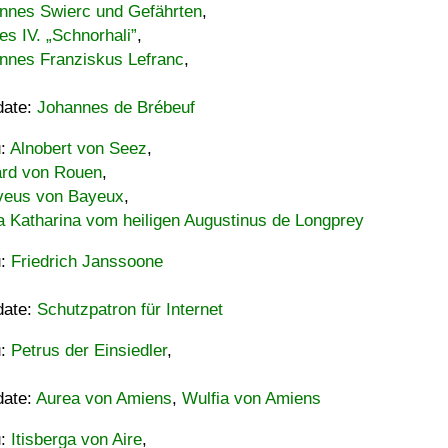
nnes Swierc und Gefährten
,
es IV. „Schnorhali”
,
nnes Franziskus Lefranc
,
date:
Johannes de Brébeuf
u:
Alnobert von Seez
,
ard von Rouen
,
eus von Bayeux
,
a Katharina vom heiligen Augustinus de Longprey
u:
Friedrich Janssoone
date:
Schutzpatron für Internet
u:
Petrus der Einsiedler
,
date:
Aurea von Amiens
,
Wulfia von Amiens
u:
Itisberga von Aire
,