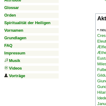
Attribute
Glossar
Orden
Akt
Spiritualität der Heiligen
• ne
Vornamen
Cres
Grundlagen
Eleu
FAQ
Ælfl
Æthe
Impressum
Eust
Musik
Mile
Videos
Fulb
Gild
Vorträge
Giun
Gund
Hilar
Ided
Janu