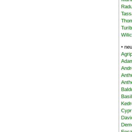
Radu
Tass
Tho
Turi
Wili
• ne
Agri
Adam
Andr
Anth
Anth
Bald
Basi
Kedr
Cypr
Davi
Deme
Eoca