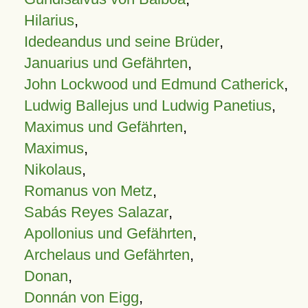
Hilarius
,
Idedeandus und seine Brüder
,
Januarius und Gefährten
,
John Lockwood und Edmund Catherick
,
Ludwig Ballejus und Ludwig Panetius
,
Maximus und Gefährten
,
Maximus
,
Nikolaus
,
Romanus von Metz
,
Sabás Reyes Salazar
,
Apollonius und Gefährten
,
Archelaus und Gefährten
,
Donan
,
Donnán von Eigg
,