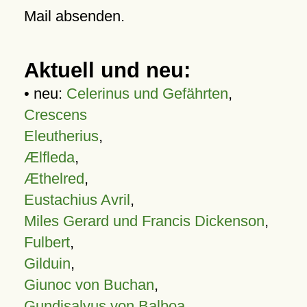
Mail absenden.
Aktuell und neu:
• neu:
Celerinus und Gefährten
,
Crescens
Eleutherius
,
Ælfleda
,
Æthelred
,
Eustachius Avril
,
Miles Gerard und Francis Dickenson
,
Fulbert
,
Gilduin
,
Giunoc von Buchan
,
Gundisalvus von Balboa
,