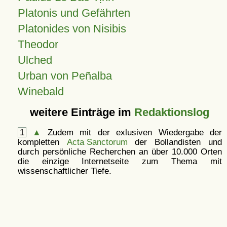
Platonis und Gefährten
Platonides von Nisibis
Theodor
Ulched
Urban von Peñalba
Winebald
weitere Einträge im
Redaktionslog
1
▲
Zudem mit der exlusiven Wiedergabe der
kompletten
Acta Sanctorum
der Bollandisten und
durch persönliche Recherchen an über 10.000 Orten
die einzige Internetseite zum Thema mit
wissenschaftlicher Tiefe.