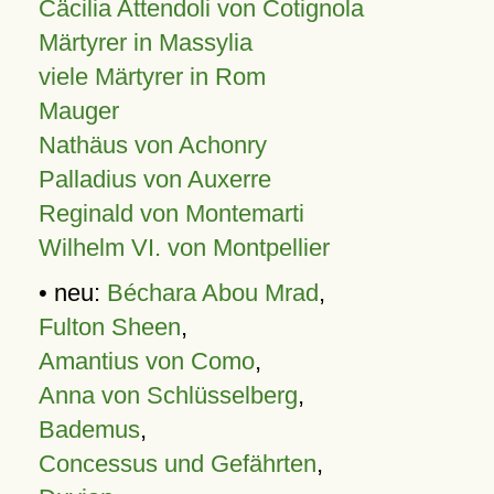
Cäcilia Attendoli von Cotignola
Märtyrer in Massylia
viele Märtyrer in Rom
Mauger
Nathäus von Achonry
Palladius von Auxerre
Reginald von Montemarti
Wilhelm VI. von Montpellier
• neu:
Béchara Abou Mrad
,
Fulton Sheen
,
Amantius von Como
,
Anna von Schlüsselberg
,
Bademus
,
Concessus und Gefährten
,