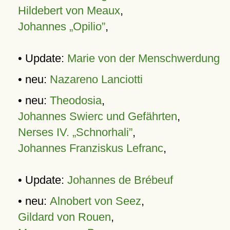
Hildebert von Meaux
,
Johannes „Opilio”
,
• Update:
Marie von der Menschwerdung
• neu:
Nazareno Lanciotti
• neu:
Theodosia
,
Johannes Swierc und Gefährten
,
Nerses IV. „Schnorhali”
,
Johannes Franziskus Lefranc
,
• Update:
Johannes de Brébeuf
• neu:
Alnobert von Seez
,
Gildard von Rouen
,