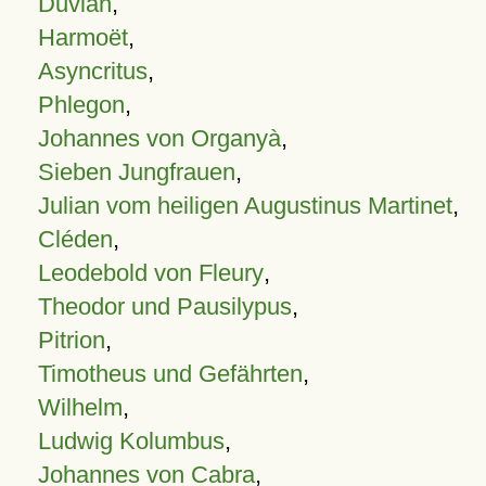
Duvian
,
Harmoët
,
Asyncritus
,
Phlegon
,
Johannes von Organyà
,
Sieben Jungfrauen
,
Julian vom heiligen Augustinus Martinet
,
Cléden
,
Leodebold von Fleury
,
Theodor und Pausilypus
,
Pitrion
,
Timotheus und Gefährten
,
Wilhelm
,
Ludwig Kolumbus
,
Johannes von Cabra
,