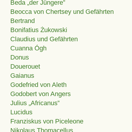
Beda „der Jüngere”
Beocca von Chertsey und Gefährten
Bertrand
Bonifatius Żukowski
Claudius und Gefährten
Cuanna Ógh
Donus
Douerouet
Gaianus
Godefried von Aleth
Godobert von Angers
Julius
Africanus
Lucidus
Franziskus von Piceleone
Nikolaus Thomacellus