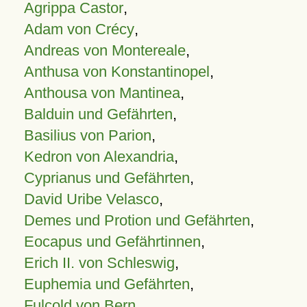
Agrippa Castor
,
Adam von Crécy
,
Andreas von Montereale
,
Anthusa von Konstantinopel
,
Anthousa von Mantinea
,
Balduin und Gefährten
,
Basilius von Parion
,
Kedron von Alexandria
,
Cyprianus und Gefährten
,
David Uribe Velasco
,
Demes und Protion und Gefährten
,
Eocapus und Gefährtinnen
,
Erich II. von Schleswig
,
Euphemia und Gefährten
,
Fulcold von Bern
,