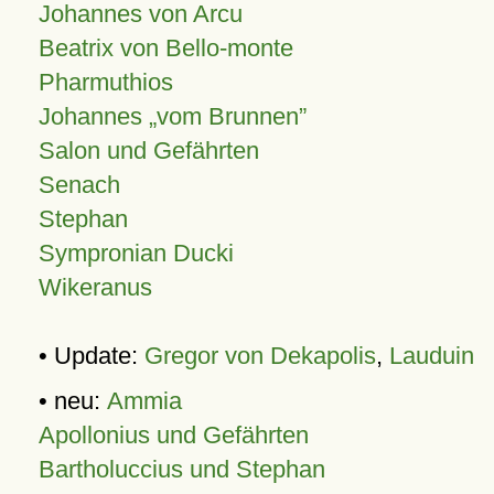
Johannes von Arcu
Beatrix von Bello-monte
Pharmuthios
Johannes
vom Brunnen
Salon und Gefährten
Senach
Stephan
Sympronian Ducki
Wikeranus
• Update:
Gregor von Dekapolis
,
Lauduin
• neu:
Ammia
Apollonius und Gefährten
Bartholuccius und Stephan