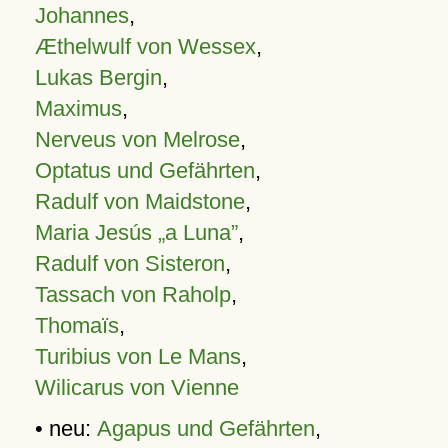
Johannes
,
Æthelwulf von Wessex
,
Lukas Bergin
,
Maximus
,
Nerveus von Melrose
,
Optatus und Gefährten
,
Radulf von Maidstone
,
Maria Jesús „a Luna”
,
Radulf von Sisteron
,
Tassach von Raholp
,
Thomaïs
,
Turibius von Le Mans
,
Wilicarus von Vienne
• neu:
Agapus und Gefährten
,