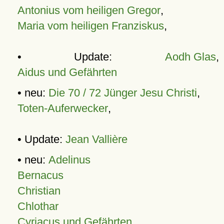
Antonius vom heiligen Gregor
,
Maria vom heiligen Franziskus
,
• Update:
Aodh Glas
,
Aidus und Gefährten
• neu:
Die 70 / 72 Jünger Jesu Christi
,
Toten-Auferwecker
,
• Update:
Jean Vallière
• neu:
Adelinus
Bernacus
Christian
Chlothar
Cyriacus und Gefährten