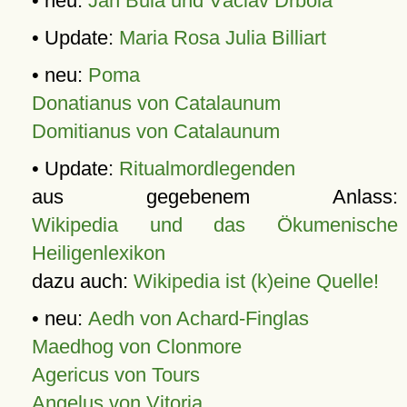
• neu:
Jan Bula und Václav Drbola
• Update:
Maria Rosa Julia Billiart
• neu:
Poma
Donatianus von Catalaunum
Domitianus von Catalaunum
• Update:
Ritualmordlegenden
aus gegebenem Anlass:
Wikipedia und das Ökumenische
Heiligenlexikon
dazu auch:
Wikipedia ist (k)eine Quelle!
• neu:
Aedh von Achard-Finglas
Maedhog von Clonmore
Agericus von Tours
Angelus von Vitoria