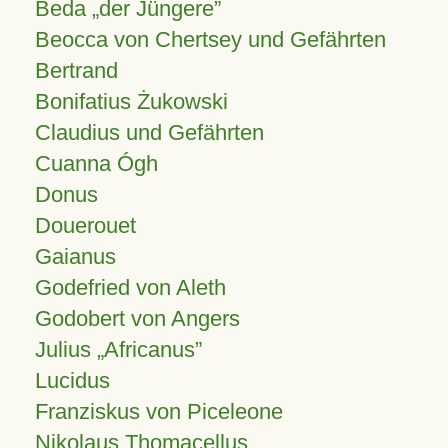
Beda „der Jüngere”
Beocca von Chertsey und Gefährten
Bertrand
Bonifatius Żukowski
Claudius und Gefährten
Cuanna Ógh
Donus
Douerouet
Gaianus
Godefried von Aleth
Godobert von Angers
Julius
Africanus
Lucidus
Franziskus von Piceleone
Nikolaus Thomacellus