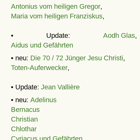
Antonius vom heiligen Gregor
,
Maria vom heiligen Franziskus
,
• Update:
Aodh Glas
,
Aidus und Gefährten
• neu:
Die 70 / 72 Jünger Jesu Christi
,
Toten-Auferwecker
,
• Update:
Jean Vallière
• neu:
Adelinus
Bernacus
Christian
Chlothar
Cyriacus und Gefährten