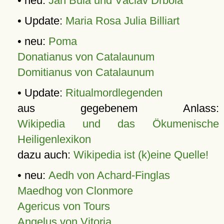
• neu:
Jan Bula und Václav Drbola
• Update:
Maria Rosa Julia Billiart
• neu:
Poma
Donatianus von Catalaunum
Domitianus von Catalaunum
• Update:
Ritualmordlegenden
aus gegebenem Anlass:
Wikipedia und das Ökumenische
Heiligenlexikon
dazu auch:
Wikipedia ist (k)eine Quelle!
• neu:
Aedh von Achard-Finglas
Maedhog von Clonmore
Agericus von Tours
Angelus von Vitoria