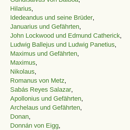
Hilarius
,
Idedeandus und seine Brüder
,
Januarius und Gefährten
,
John Lockwood und Edmund Catherick
,
Ludwig Ballejus und Ludwig Panetius
,
Maximus und Gefährten
,
Maximus
,
Nikolaus
,
Romanus von Metz
,
Sabás Reyes Salazar
,
Apollonius und Gefährten
,
Archelaus und Gefährten
,
Donan
,
Donnán von Eigg
,