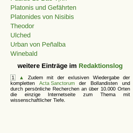
Platonis und Gefährten
Platonides von Nisibis
Theodor
Ulched
Urban von Peñalba
Winebald
weitere Einträge im
Redaktionslog
1
▲
Zudem mit der exlusiven Wiedergabe der
kompletten
Acta Sanctorum
der Bollandisten und
durch persönliche Recherchen an über 10.000 Orten
die einzige Internetseite zum Thema mit
wissenschaftlicher Tiefe.