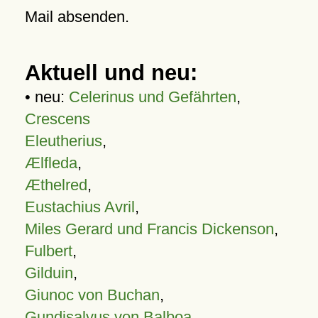
Mail absenden.
Aktuell und neu:
• neu:
Celerinus und Gefährten
,
Crescens
Eleutherius
,
Ælfleda
,
Æthelred
,
Eustachius Avril
,
Miles Gerard und Francis Dickenson
,
Fulbert
,
Gilduin
,
Giunoc von Buchan
,
Gundisalvus von Balboa
,