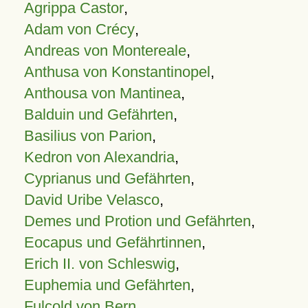
Agrippa Castor
,
Adam von Crécy
,
Andreas von Montereale
,
Anthusa von Konstantinopel
,
Anthousa von Mantinea
,
Balduin und Gefährten
,
Basilius von Parion
,
Kedron von Alexandria
,
Cyprianus und Gefährten
,
David Uribe Velasco
,
Demes und Protion und Gefährten
,
Eocapus und Gefährtinnen
,
Erich II. von Schleswig
,
Euphemia und Gefährten
,
Fulcold von Bern
,