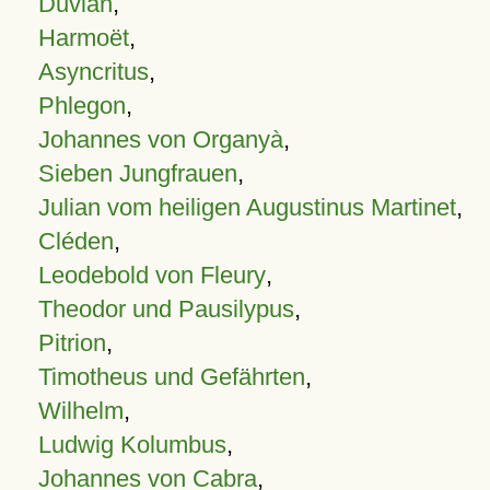
Duvian
,
Harmoët
,
Asyncritus
,
Phlegon
,
Johannes von Organyà
,
Sieben Jungfrauen
,
Julian vom heiligen Augustinus Martinet
,
Cléden
,
Leodebold von Fleury
,
Theodor und Pausilypus
,
Pitrion
,
Timotheus und Gefährten
,
Wilhelm
,
Ludwig Kolumbus
,
Johannes von Cabra
,