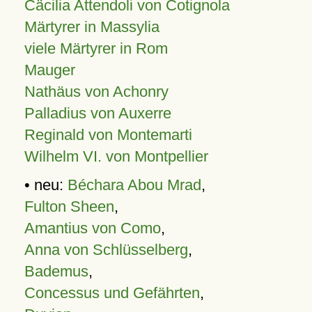
Cäcilia Attendoli von Cotignola
Märtyrer in Massylia
viele Märtyrer in Rom
Mauger
Nathäus von Achonry
Palladius von Auxerre
Reginald von Montemarti
Wilhelm VI. von Montpellier
• neu:
Béchara Abou Mrad
,
Fulton Sheen
,
Amantius von Como
,
Anna von Schlüsselberg
,
Bademus
,
Concessus und Gefährten
,