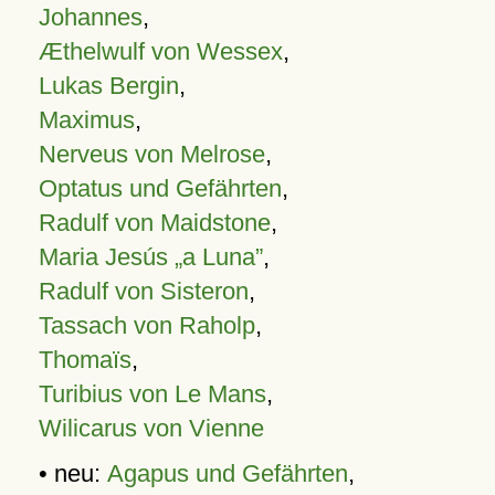
Johannes
,
Æthelwulf von Wessex
,
Lukas Bergin
,
Maximus
,
Nerveus von Melrose
,
Optatus und Gefährten
,
Radulf von Maidstone
,
Maria Jesús „a Luna”
,
Radulf von Sisteron
,
Tassach von Raholp
,
Thomaïs
,
Turibius von Le Mans
,
Wilicarus von Vienne
• neu:
Agapus und Gefährten
,