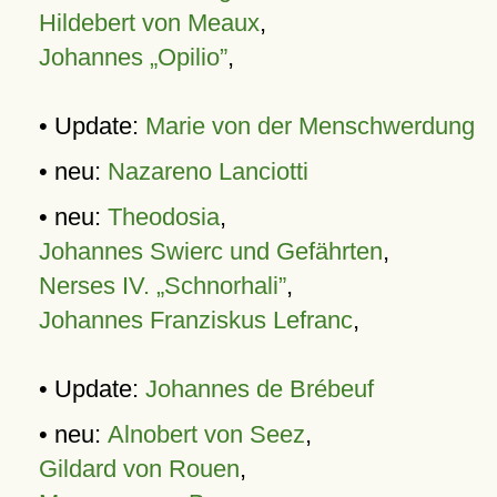
Hildebert von Meaux
,
Johannes „Opilio”
,
• Update:
Marie von der Menschwerdung
• neu:
Nazareno Lanciotti
• neu:
Theodosia
,
Johannes Swierc und Gefährten
,
Nerses IV. „Schnorhali”
,
Johannes Franziskus Lefranc
,
• Update:
Johannes de Brébeuf
• neu:
Alnobert von Seez
,
Gildard von Rouen
,