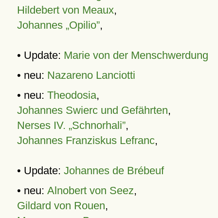
Hildebert von Meaux
,
Johannes „Opilio”
,
• Update:
Marie von der Menschwerdung
• neu:
Nazareno Lanciotti
• neu:
Theodosia
,
Johannes Swierc und Gefährten
,
Nerses IV. „Schnorhali”
,
Johannes Franziskus Lefranc
,
• Update:
Johannes de Brébeuf
• neu:
Alnobert von Seez
,
Gildard von Rouen
,