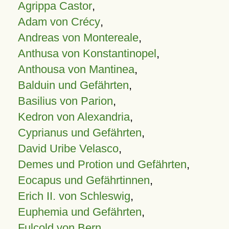
Agrippa Castor
,
Adam von Crécy
,
Andreas von Montereale
,
Anthusa von Konstantinopel
,
Anthousa von Mantinea
,
Balduin und Gefährten
,
Basilius von Parion
,
Kedron von Alexandria
,
Cyprianus und Gefährten
,
David Uribe Velasco
,
Demes und Protion und Gefährten
,
Eocapus und Gefährtinnen
,
Erich II. von Schleswig
,
Euphemia und Gefährten
,
Fulcold von Bern
,