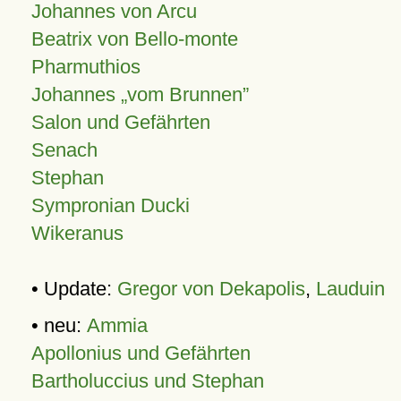
Johannes von Arcu
Beatrix von Bello-monte
Pharmuthios
Johannes
vom Brunnen
Salon und Gefährten
Senach
Stephan
Sympronian Ducki
Wikeranus
• Update:
Gregor von Dekapolis
,
Lauduin
• neu:
Ammia
Apollonius und Gefährten
Bartholuccius und Stephan