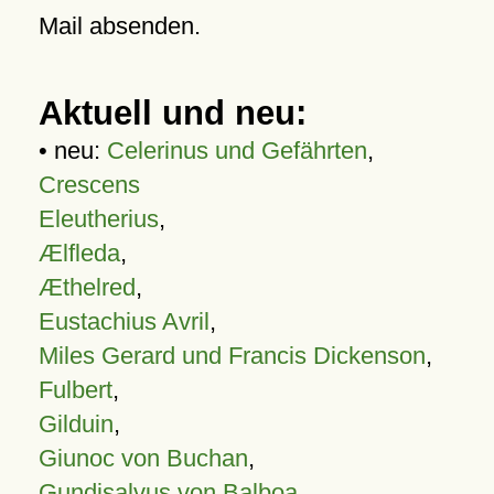
Mail absenden.
Aktuell und neu:
• neu:
Celerinus und Gefährten
,
Crescens
Eleutherius
,
Ælfleda
,
Æthelred
,
Eustachius Avril
,
Miles Gerard und Francis Dickenson
,
Fulbert
,
Gilduin
,
Giunoc von Buchan
,
Gundisalvus von Balboa
,