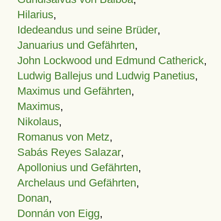
Hilarius
,
Idedeandus und seine Brüder
,
Januarius und Gefährten
,
John Lockwood und Edmund Catherick
,
Ludwig Ballejus und Ludwig Panetius
,
Maximus und Gefährten
,
Maximus
,
Nikolaus
,
Romanus von Metz
,
Sabás Reyes Salazar
,
Apollonius und Gefährten
,
Archelaus und Gefährten
,
Donan
,
Donnán von Eigg
,