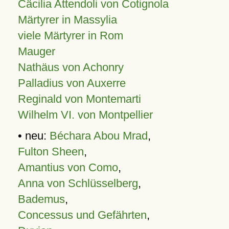
Cäcilia Attendoli von Cotignola
Märtyrer in Massylia
viele Märtyrer in Rom
Mauger
Nathäus von Achonry
Palladius von Auxerre
Reginald von Montemarti
Wilhelm VI. von Montpellier
• neu:
Béchara Abou Mrad
,
Fulton Sheen
,
Amantius von Como
,
Anna von Schlüsselberg
,
Bademus
,
Concessus und Gefährten
,