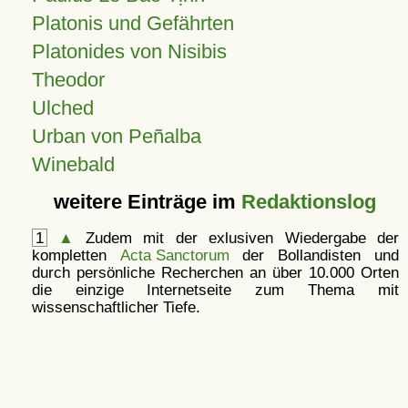
Platonis und Gefährten
Platonides von Nisibis
Theodor
Ulched
Urban von Peñalba
Winebald
weitere Einträge im
Redaktionslog
1
▲
Zudem mit der exlusiven Wiedergabe der
kompletten
Acta Sanctorum
der Bollandisten und
durch persönliche Recherchen an über 10.000 Orten
die einzige Internetseite zum Thema mit
wissenschaftlicher Tiefe.