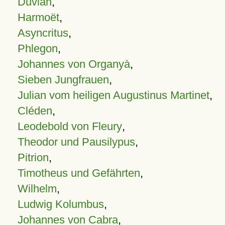
Duvian
,
Harmoët
,
Asyncritus
,
Phlegon
,
Johannes von Organyà
,
Sieben Jungfrauen
,
Julian vom heiligen Augustinus Martinet
,
Cléden
,
Leodebold von Fleury
,
Theodor und Pausilypus
,
Pitrion
,
Timotheus und Gefährten
,
Wilhelm
,
Ludwig Kolumbus
,
Johannes von Cabra
,