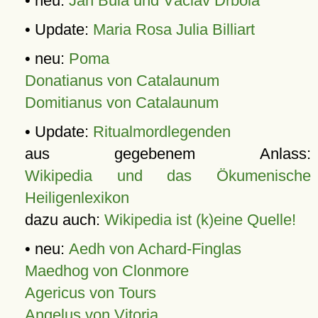
• neu:
Jan Bula und Václav Drbola
• Update:
Maria Rosa Julia Billiart
• neu:
Poma
Donatianus von Catalaunum
Domitianus von Catalaunum
• Update:
Ritualmordlegenden
aus gegebenem Anlass:
Wikipedia und das Ökumenische
Heiligenlexikon
dazu auch:
Wikipedia ist (k)eine Quelle!
• neu:
Aedh von Achard-Finglas
Maedhog von Clonmore
Agericus von Tours
Angelus von Vitoria