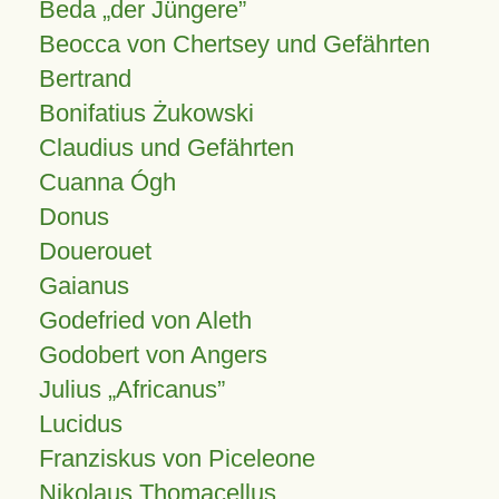
Beda „der Jüngere”
Beocca von Chertsey und Gefährten
Bertrand
Bonifatius Żukowski
Claudius und Gefährten
Cuanna Ógh
Donus
Douerouet
Gaianus
Godefried von Aleth
Godobert von Angers
Julius
Africanus
Lucidus
Franziskus von Piceleone
Nikolaus Thomacellus