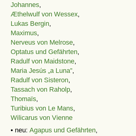
Johannes
,
Æthelwulf von Wessex
,
Lukas Bergin
,
Maximus
,
Nerveus von Melrose
,
Optatus und Gefährten
,
Radulf von Maidstone
,
Maria Jesús „a Luna”
,
Radulf von Sisteron
,
Tassach von Raholp
,
Thomaïs
,
Turibius von Le Mans
,
Wilicarus von Vienne
• neu:
Agapus und Gefährten
,