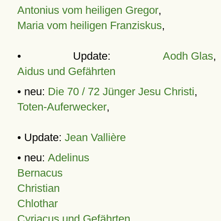
Antonius vom heiligen Gregor
,
Maria vom heiligen Franziskus
,
• Update:
Aodh Glas
,
Aidus und Gefährten
• neu:
Die 70 / 72 Jünger Jesu Christi
,
Toten-Auferwecker
,
• Update:
Jean Vallière
• neu:
Adelinus
Bernacus
Christian
Chlothar
Cyriacus und Gefährten