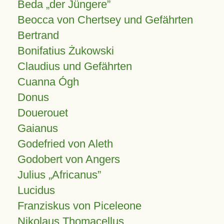
Beda „der Jüngere”
Beocca von Chertsey und Gefährten
Bertrand
Bonifatius Żukowski
Claudius und Gefährten
Cuanna Ógh
Donus
Douerouet
Gaianus
Godefried von Aleth
Godobert von Angers
Julius
Africanus
Lucidus
Franziskus von Piceleone
Nikolaus Thomacellus