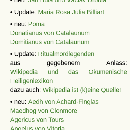
• neu:
Jan Bula und Václav Drbola
• Update:
Maria Rosa Julia Billiart
• neu:
Poma
Donatianus von Catalaunum
Domitianus von Catalaunum
• Update:
Ritualmordlegenden
aus gegebenem Anlass:
Wikipedia und das Ökumenische
Heiligenlexikon
dazu auch:
Wikipedia ist (k)eine Quelle!
• neu:
Aedh von Achard-Finglas
Maedhog von Clonmore
Agericus von Tours
Angelus von Vitoria