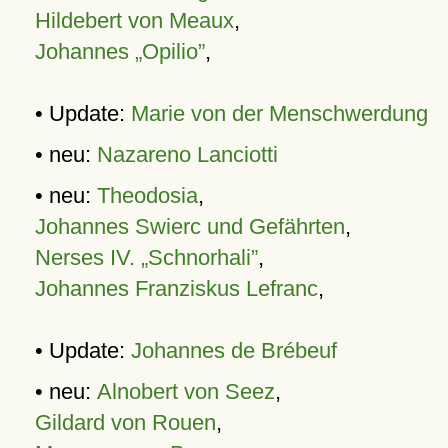
Hildebert von Meaux
,
Johannes „Opilio”
,
• Update:
Marie von der Menschwerdung
• neu:
Nazareno Lanciotti
• neu:
Theodosia
,
Johannes Swierc und Gefährten
,
Nerses IV. „Schnorhali”
,
Johannes Franziskus Lefranc
,
• Update:
Johannes de Brébeuf
• neu:
Alnobert von Seez
,
Gildard von Rouen
,