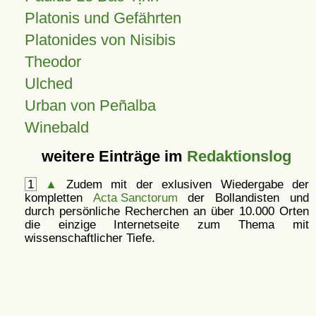
Platonis und Gefährten
Platonides von Nisibis
Theodor
Ulched
Urban von Peñalba
Winebald
weitere Einträge im
Redaktionslog
1
▲
Zudem mit der exlusiven Wiedergabe der
kompletten
Acta Sanctorum
der Bollandisten und
durch persönliche Recherchen an über 10.000 Orten
die einzige Internetseite zum Thema mit
wissenschaftlicher Tiefe.