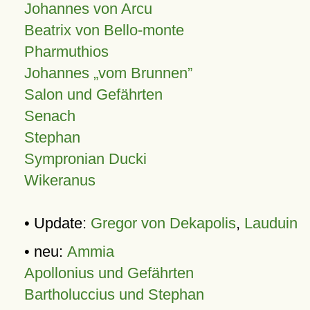
Johannes von Arcu
Beatrix von Bello-monte
Pharmuthios
Johannes
vom Brunnen
Salon und Gefährten
Senach
Stephan
Sympronian Ducki
Wikeranus
• Update:
Gregor von Dekapolis
,
Lauduin
• neu:
Ammia
Apollonius und Gefährten
Bartholuccius und Stephan