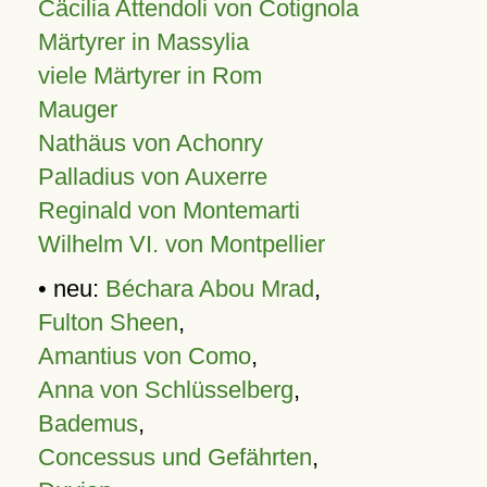
Cäcilia Attendoli von Cotignola
Märtyrer in Massylia
viele Märtyrer in Rom
Mauger
Nathäus von Achonry
Palladius von Auxerre
Reginald von Montemarti
Wilhelm VI. von Montpellier
• neu:
Béchara Abou Mrad
,
Fulton Sheen
,
Amantius von Como
,
Anna von Schlüsselberg
,
Bademus
,
Concessus und Gefährten
,