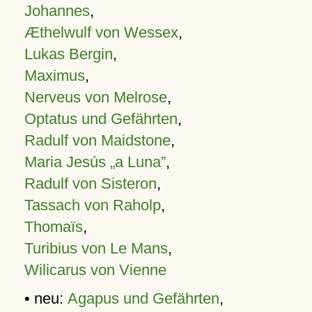
Johannes
,
Æthelwulf von Wessex
,
Lukas Bergin
,
Maximus
,
Nerveus von Melrose
,
Optatus und Gefährten
,
Radulf von Maidstone
,
Maria Jesús „a Luna”
,
Radulf von Sisteron
,
Tassach von Raholp
,
Thomaïs
,
Turibius von Le Mans
,
Wilicarus von Vienne
• neu:
Agapus und Gefährten
,