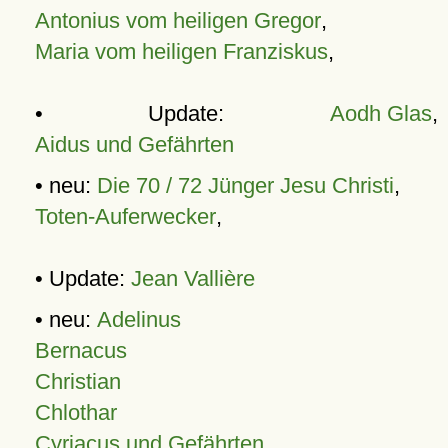
Antonius vom heiligen Gregor
,
Maria vom heiligen Franziskus
,
• Update:
Aodh Glas
,
Aidus und Gefährten
• neu:
Die 70 / 72 Jünger Jesu Christi
,
Toten-Auferwecker
,
• Update:
Jean Vallière
• neu:
Adelinus
Bernacus
Christian
Chlothar
Cyriacus und Gefährten