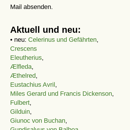
Mail absenden.
Aktuell und neu:
• neu:
Celerinus und Gefährten
,
Crescens
Eleutherius
,
Ælfleda
,
Æthelred
,
Eustachius Avril
,
Miles Gerard und Francis Dickenson
,
Fulbert
,
Gilduin
,
Giunoc von Buchan
,
Gundisalvus von Balboa
,