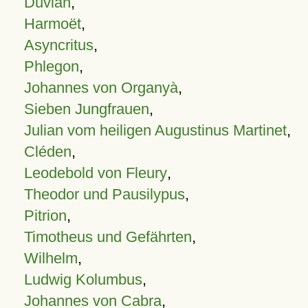
Duvian
,
Harmoët
,
Asyncritus
,
Phlegon
,
Johannes von Organyà
,
Sieben Jungfrauen
,
Julian vom heiligen Augustinus Martinet
,
Cléden
,
Leodebold von Fleury
,
Theodor und Pausilypus
,
Pitrion
,
Timotheus und Gefährten
,
Wilhelm
,
Ludwig Kolumbus
,
Johannes von Cabra
,