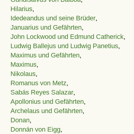
Hilarius
,
Idedeandus und seine Brüder
,
Januarius und Gefährten
,
John Lockwood und Edmund Catherick
,
Ludwig Ballejus und Ludwig Panetius
,
Maximus und Gefährten
,
Maximus
,
Nikolaus
,
Romanus von Metz
,
Sabás Reyes Salazar
,
Apollonius und Gefährten
,
Archelaus und Gefährten
,
Donan
,
Donnán von Eigg
,