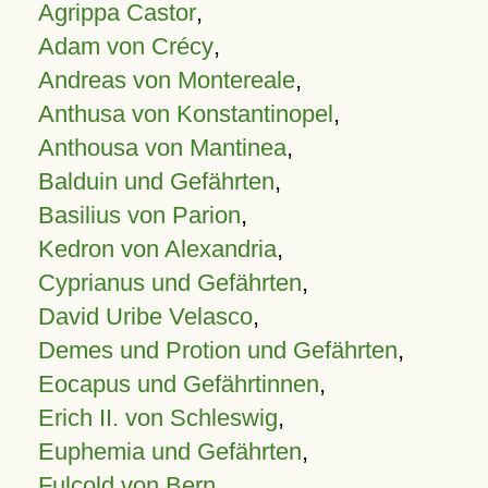
Agrippa Castor
,
Adam von Crécy
,
Andreas von Montereale
,
Anthusa von Konstantinopel
,
Anthousa von Mantinea
,
Balduin und Gefährten
,
Basilius von Parion
,
Kedron von Alexandria
,
Cyprianus und Gefährten
,
David Uribe Velasco
,
Demes und Protion und Gefährten
,
Eocapus und Gefährtinnen
,
Erich II. von Schleswig
,
Euphemia und Gefährten
,
Fulcold von Bern
,