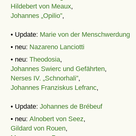
Hildebert von Meaux
,
Johannes „Opilio”
,
• Update:
Marie von der Menschwerdung
• neu:
Nazareno Lanciotti
• neu:
Theodosia
,
Johannes Swierc und Gefährten
,
Nerses IV. „Schnorhali”
,
Johannes Franziskus Lefranc
,
• Update:
Johannes de Brébeuf
• neu:
Alnobert von Seez
,
Gildard von Rouen
,