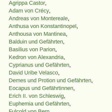
Agrippa Castor
,
Adam von Crécy
,
Andreas von Montereale
,
Anthusa von Konstantinopel
,
Anthousa von Mantinea
,
Balduin und Gefährten
,
Basilius von Parion
,
Kedron von Alexandria
,
Cyprianus und Gefährten
,
David Uribe Velasco
,
Demes und Protion und Gefährten
,
Eocapus und Gefährtinnen
,
Erich II. von Schleswig
,
Euphemia und Gefährten
,
Fulcold von Bern
,