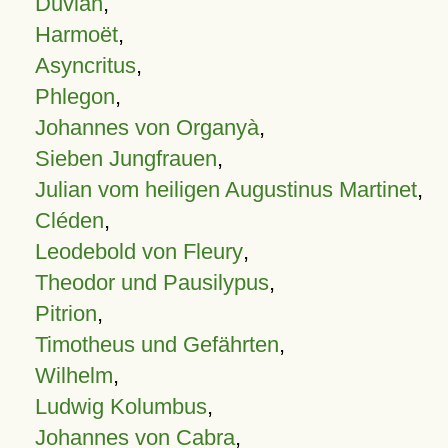
Duvian
,
Harmoët
,
Asyncritus
,
Phlegon
,
Johannes von Organyà
,
Sieben Jungfrauen
,
Julian vom heiligen Augustinus Martinet
,
Cléden
,
Leodebold von Fleury
,
Theodor und Pausilypus
,
Pitrion
,
Timotheus und Gefährten
,
Wilhelm
,
Ludwig Kolumbus
,
Johannes von Cabra
,