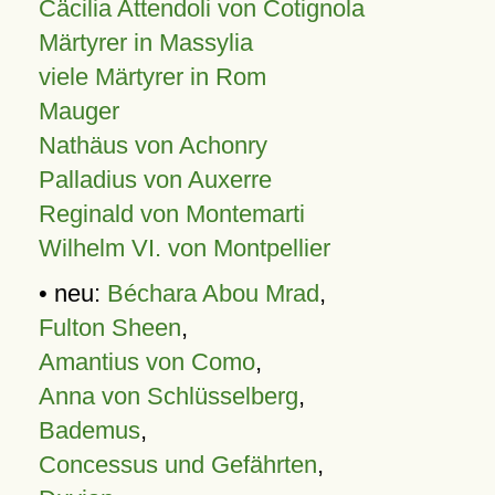
Cäcilia Attendoli von Cotignola
Märtyrer in Massylia
viele Märtyrer in Rom
Mauger
Nathäus von Achonry
Palladius von Auxerre
Reginald von Montemarti
Wilhelm VI. von Montpellier
• neu:
Béchara Abou Mrad
,
Fulton Sheen
,
Amantius von Como
,
Anna von Schlüsselberg
,
Bademus
,
Concessus und Gefährten
,