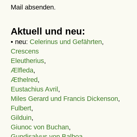
Mail absenden.
Aktuell und neu:
• neu:
Celerinus und Gefährten
,
Crescens
Eleutherius
,
Ælfleda
,
Æthelred
,
Eustachius Avril
,
Miles Gerard und Francis Dickenson
,
Fulbert
,
Gilduin
,
Giunoc von Buchan
,
Gundisalvus von Balboa
,