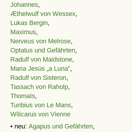
Johannes
,
Æthelwulf von Wessex
,
Lukas Bergin
,
Maximus
,
Nerveus von Melrose
,
Optatus und Gefährten
,
Radulf von Maidstone
,
Maria Jesús „a Luna”
,
Radulf von Sisteron
,
Tassach von Raholp
,
Thomaïs
,
Turibius von Le Mans
,
Wilicarus von Vienne
• neu:
Agapus und Gefährten
,