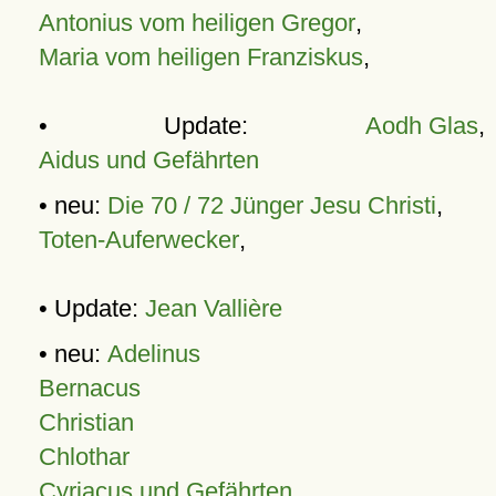
Antonius vom heiligen Gregor
,
Maria vom heiligen Franziskus
,
• Update:
Aodh Glas
,
Aidus und Gefährten
• neu:
Die 70 / 72 Jünger Jesu Christi
,
Toten-Auferwecker
,
• Update:
Jean Vallière
• neu:
Adelinus
Bernacus
Christian
Chlothar
Cyriacus und Gefährten