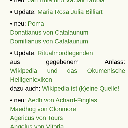
• neu:
Jan Bula und Václav Drbola
• Update:
Maria Rosa Julia Billiart
• neu:
Poma
Donatianus von Catalaunum
Domitianus von Catalaunum
• Update:
Ritualmordlegenden
aus gegebenem Anlass:
Wikipedia und das Ökumenische
Heiligenlexikon
dazu auch:
Wikipedia ist (k)eine Quelle!
• neu:
Aedh von Achard-Finglas
Maedhog von Clonmore
Agericus von Tours
Angelus von Vitoria