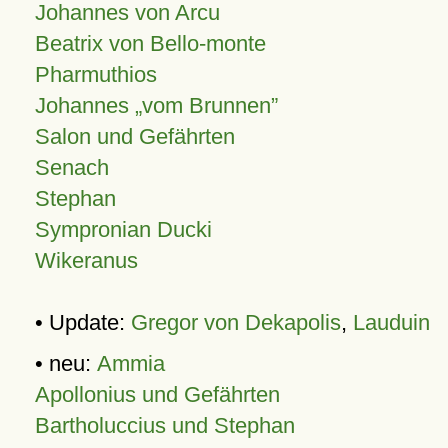
Johannes von Arcu
Beatrix von Bello-monte
Pharmuthios
Johannes
vom Brunnen
Salon und Gefährten
Senach
Stephan
Sympronian Ducki
Wikeranus
• Update:
Gregor von Dekapolis
,
Lauduin
• neu:
Ammia
Apollonius und Gefährten
Bartholuccius und Stephan