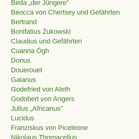
Beda „der Jüngere”
Beocca von Chertsey und Gefährten
Bertrand
Bonifatius Żukowski
Claudius und Gefährten
Cuanna Ógh
Donus
Douerouet
Gaianus
Godefried von Aleth
Godobert von Angers
Julius
Africanus
Lucidus
Franziskus von Piceleone
Nikolaus Thomacellus