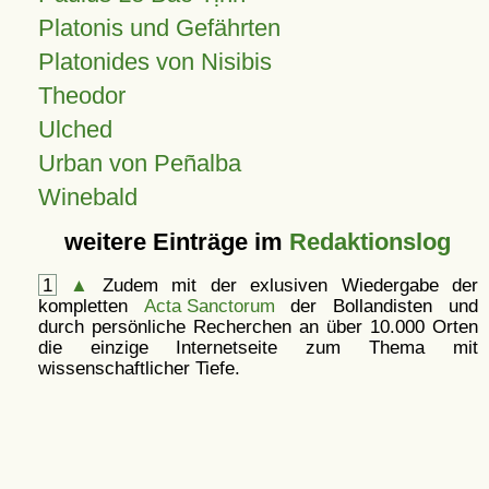
Platonis und Gefährten
Platonides von Nisibis
Theodor
Ulched
Urban von Peñalba
Winebald
weitere Einträge im
Redaktionslog
1
▲
Zudem mit der exlusiven Wiedergabe der
kompletten
Acta Sanctorum
der Bollandisten und
durch persönliche Recherchen an über 10.000 Orten
die einzige Internetseite zum Thema mit
wissenschaftlicher Tiefe.