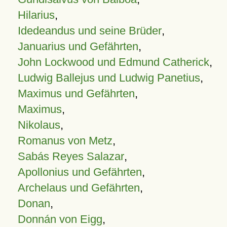
Hilarius
,
Idedeandus und seine Brüder
,
Januarius und Gefährten
,
John Lockwood und Edmund Catherick
,
Ludwig Ballejus und Ludwig Panetius
,
Maximus und Gefährten
,
Maximus
,
Nikolaus
,
Romanus von Metz
,
Sabás Reyes Salazar
,
Apollonius und Gefährten
,
Archelaus und Gefährten
,
Donan
,
Donnán von Eigg
,