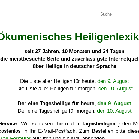
Ökumenisches Heiligenlexi
seit
27 Jahren, 10 Monaten und 24 Tagen
die meistbesuchte Seite und zuverlässigste Internetque
über Heilige in deutscher Sprache
Die Liste aller Heiligen für heute,
den 9. August
Die Liste aller Heiligen für morgen,
den 10. August
Der eine Tagesheilige für heute
, den 9. August
Der eine Tagesheilige für morgen
, den 10. August
Service:
Wir schicken Ihnen den
Tagesheiligen
jeden Mo
kostenlos in Ihr E-Mail-Postfach. Zum Bestellen bitte die
Mail-Formular
aufrufen und die Mail absenden.