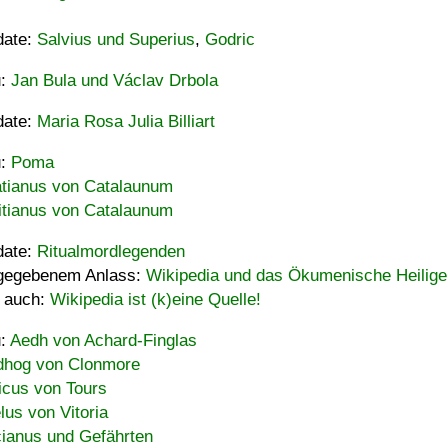
date:
Salvius und Superius
,
Godric
u:
Jan Bula und Václav Drbola
date:
Maria Rosa Julia Billiart
u:
Poma
tianus von Catalaunum
tianus von Catalaunum
date:
Ritualmordlegenden
gegebenem Anlass:
Wikipedia und das Ökumenische Heilige
 auch:
Wikipedia ist (k)eine Quelle!
u:
Aedh von Achard-Finglas
hog von Clonmore
icus von Tours
lus von Vitoria
ianus und Gefährten