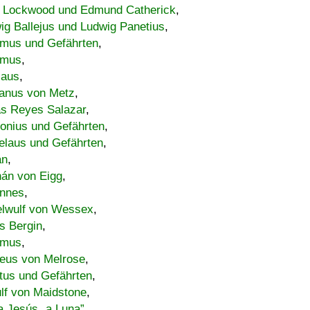
 Lockwood und Edmund Catherick
,
ig Ballejus und Ludwig Panetius
,
mus und Gefährten
,
imus
,
laus
,
nus von Metz
,
s Reyes Salazar
,
lonius und Gefährten
,
elaus und Gefährten
,
an
,
án von Eigg
,
nnes
,
lwulf von Wessex
,
s Bergin
,
imus
,
eus von Melrose
,
tus und Gefährten
,
lf von Maidstone
,
a Jesús „a Luna”
,