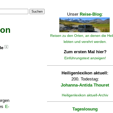
Suchen
Unser
Reise-Blog
:
kon
Reisen zu den Orten, an denen die Hei
lebten und verehrt werden.
lle
1
Zum ersten Mal hier?
Einführungstext anzeigen!
Heiligenlexikon aktuell:
200. Todestag:
Johanna-Antida Thouret
Heiligenlexikon aktuell-Archiv
rgen
ses
E-
Tageslosung