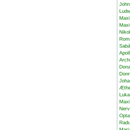
John
Ludw
Maxi
Max
Niko
Roma
Sabá
Apol
Arch
Don
Donn
Joha
Æthe
Luka
Max
Nerv
Opta
Radu
Mari