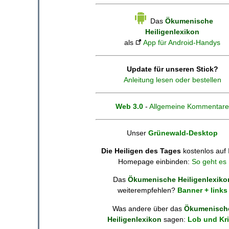
Das
Ökumenische
Heiligenlexikon
als
App für Android-Handys
Update für unseren Stick?
Anleitung lesen oder bestellen
Web 3.0
-
Allgemeine Kommentare
Unser
Grünewald-Desktop
Die Heiligen des Tages
kostenlos auf 
Homepage einbinden:
So geht es
Das
Ökumenische Heiligenlexiko
weiterempfehlen?
Banner + links
Was andere über das
Ökumenisch
Heiligenlexikon
sagen:
Lob und Kri