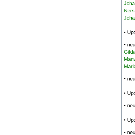
Joha
Ners
Joha
• Up
• ne
Gild
Manv
Mari
• ne
• Up
• ne
• Up
• ne