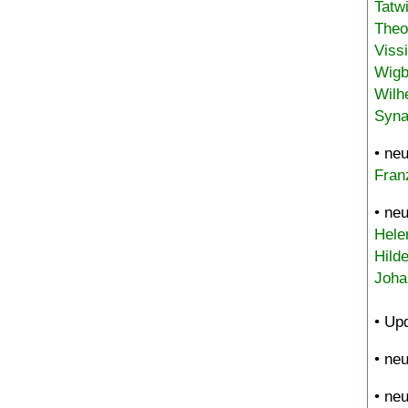
Tatw
Theo
Viss
Wigb
Wilh
Syna
• ne
Fran
• ne
Hele
Hild
Joha
• Up
• ne
• ne