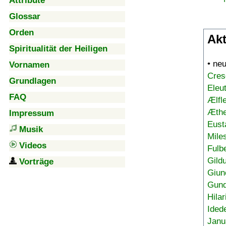
Attribute
Glossar
Orden
Akt
Spiritualität der Heiligen
• ne
Vornamen
Cres
Grundlagen
Eleu
FAQ
Ælfl
Æthe
Impressum
Eust
Musik
Mile
Videos
Fulb
Gild
Vorträge
Giun
Gund
Hilar
Ided
Janu