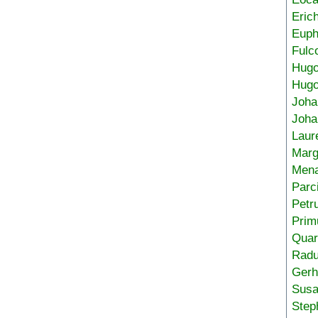
Eric
Euph
Fulc
Hug
Hugo
Joha
Joha
Laur
Marg
Mena
Parc
Petr
Prim
Quar
Radu
Gerh
Sus
Step