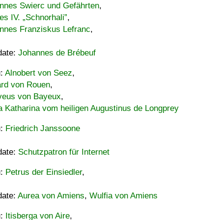
nnes Swierc und Gefährten
,
es IV. „Schnorhali”
,
nnes Franziskus Lefranc
,
date:
Johannes de Brébeuf
u:
Alnobert von Seez
,
ard von Rouen
,
eus von Bayeux
,
a Katharina vom heiligen Augustinus de Longprey
u:
Friedrich Janssoone
date:
Schutzpatron für Internet
u:
Petrus der Einsiedler
,
date:
Aurea von Amiens
,
Wulfia von Amiens
u:
Itisberga von Aire
,