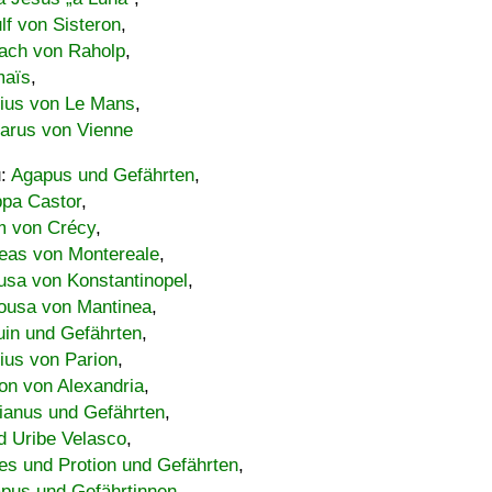
lf von Sisteron
,
ach von Raholp
,
maïs
,
bius von Le Mans
,
carus von Vienne
u:
Agapus und Gefährten
,
ppa Castor
,
 von Crécy
,
eas von Montereale
,
usa von Konstantinopel
,
ousa von Mantinea
,
uin und Gefährten
,
lius von Parion
,
on von Alexandria
,
ianus und Gefährten
,
d Uribe Velasco
,
s und Protion und Gefährten
,
pus und Gefährtinnen
,