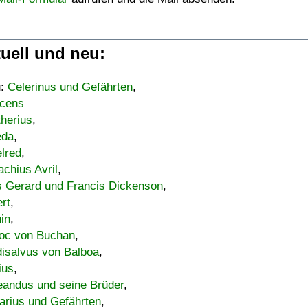
uell und neu:
u:
Celerinus und Gefährten
,
cens
therius
,
eda
,
lred
,
achius Avril
,
s Gerard und Francis Dickenson
,
ert
,
uin
,
oc von Buchan
,
isalvus von Balboa
,
ius
,
eandus und seine Brüder
,
arius und Gefährten
,