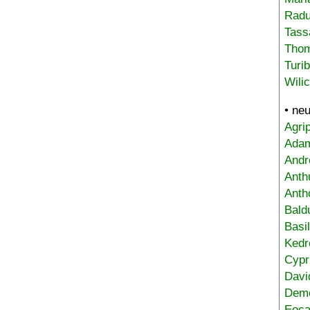
Radu
Tass
Tho
Turi
Wili
• ne
Agri
Adam
Andr
Anth
Anth
Bald
Basi
Kedr
Cypr
Davi
Deme
Eoca