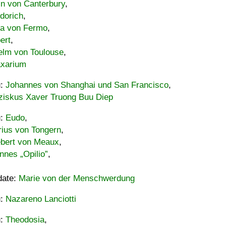
in von Canterbury
,
dorich
,
ia von Fermo
,
ert
,
elm von Toulouse
,
xarium
u:
Johannes von Shanghai und San Francisco
,
ziskus Xaver Truong Buu Diep
u:
Eudo
,
rius von Tongern
,
ebert von Meaux
,
nnes „Opilio”
,
date:
Marie von der Menschwerdung
u:
Nazareno Lanciotti
u:
Theodosia
,