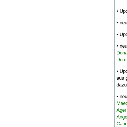
• Up
• ne
• Up
• ne
Dona
Domi
• Up
aus 
dazu
• ne
Maed
Ager
Ange
Canc