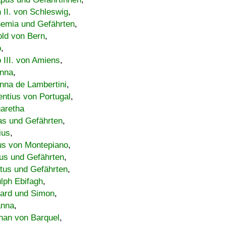
h II. von Schleswig
,
emia und Gefährten
,
old von Bern
,
o
,
 III. von Amiens
,
nna
,
nna de Lambertini
,
entius von Portugal
,
aretha
s und Gefährten
,
ius
,
us von Montepiano
,
us und Gefährten
,
tus und Gefährten
,
lph Ebifagh
,
ard und Simon
,
anna
,
han von Barquel
,