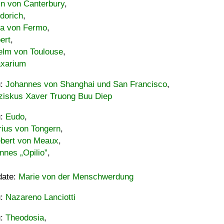
in von Canterbury
,
dorich
,
ia von Fermo
,
ert
,
elm von Toulouse
,
xarium
u:
Johannes von Shanghai und San Francisco
,
ziskus Xaver Truong Buu Diep
u:
Eudo
,
rius von Tongern
,
ebert von Meaux
,
nnes „Opilio”
,
date:
Marie von der Menschwerdung
u:
Nazareno Lanciotti
u:
Theodosia
,