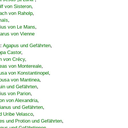
lf von Sisteron
,
ach von Raholp
,
maïs
,
bius von Le Mans
,
carus von Vienne
u:
Agapus und Gefährten
,
ppa Castor
,
 von Crécy
,
eas von Montereale
,
usa von Konstantinopel
,
ousa von Mantinea
,
uin und Gefährten
,
lius von Parion
,
on von Alexandria
,
ianus und Gefährten
,
d Uribe Velasco
,
s und Protion und Gefährten
,
pus und Gefährtinnen
,