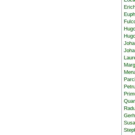
Eric
Euph
Fulc
Hug
Hugo
Joha
Joha
Laur
Marg
Mena
Parc
Petr
Prim
Quar
Radu
Gerh
Sus
Step