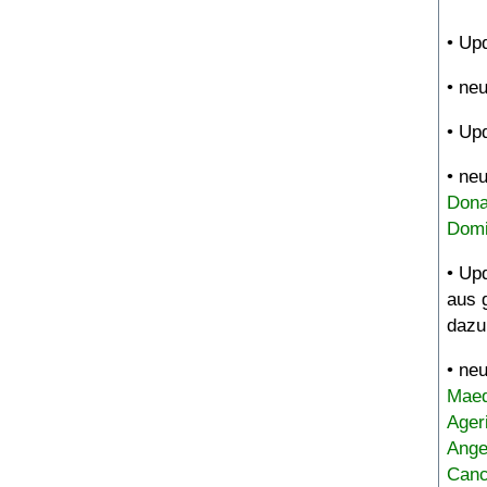
• Up
• ne
• Up
• ne
Dona
Domi
• Up
aus 
dazu
• ne
Maed
Ager
Ange
Canc