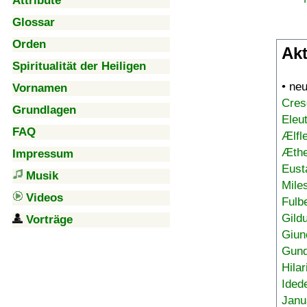
Attribute
Glossar
Orden
Akt
Spiritualität der Heiligen
• ne
Vornamen
Cres
Grundlagen
Eleu
FAQ
Ælfl
Æthe
Impressum
Eust
Musik
Mile
Videos
Fulb
Gild
Vorträge
Giun
Gund
Hilar
Ided
Janu