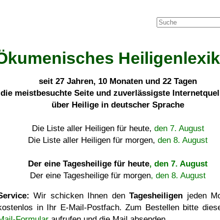
Ökumenisches Heiligenlexi
seit
27 Jahren, 10 Monaten und 22 Tagen
die meistbesuchte Seite und zuverlässigste Internetque
über Heilige in deutscher Sprache
Die Liste aller Heiligen für heute,
den 7. August
Die Liste aller Heiligen für morgen,
den 8. August
Der eine Tagesheilige für heute
, den 7. August
Der eine Tagesheilige für morgen
, den 8. August
Service:
Wir schicken Ihnen den
Tagesheiligen
jeden Mo
kostenlos in Ihr E-Mail-Postfach. Zum Bestellen bitte die
Mail-Formular
aufrufen und die Mail absenden.