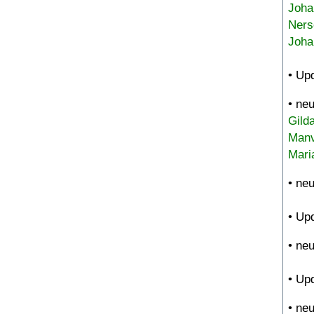
Joha
Ners
Joha
• Up
• ne
Gild
Manv
Mari
• ne
• Up
• ne
• Up
• ne