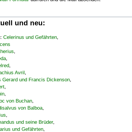
uell und neu:
u:
Celerinus und Gefährten
,
cens
therius
,
eda
,
lred
,
achius Avril
,
s Gerard und Francis Dickenson
,
ert
,
uin
,
oc von Buchan
,
isalvus von Balboa
,
ius
,
eandus und seine Brüder
,
arius und Gefährten
,