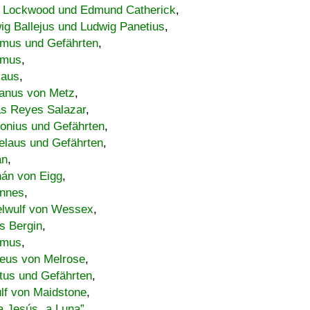
 Lockwood und Edmund Catherick
,
ig Ballejus und Ludwig Panetius
,
mus und Gefährten
,
imus
,
laus
,
nus von Metz
,
s Reyes Salazar
,
lonius und Gefährten
,
elaus und Gefährten
,
an
,
án von Eigg
,
nnes
,
lwulf von Wessex
,
s Bergin
,
imus
,
eus von Melrose
,
tus und Gefährten
,
lf von Maidstone
,
a Jesús „a Luna”
,