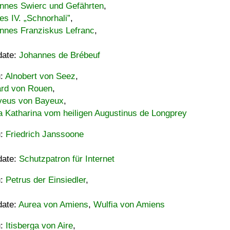
nnes Swierc und Gefährten
,
es IV. „Schnorhali”
,
nnes Franziskus Lefranc
,
date:
Johannes de Brébeuf
u:
Alnobert von Seez
,
ard von Rouen
,
eus von Bayeux
,
a Katharina vom heiligen Augustinus de Longprey
u:
Friedrich Janssoone
date:
Schutzpatron für Internet
u:
Petrus der Einsiedler
,
date:
Aurea von Amiens
,
Wulfia von Amiens
u:
Itisberga von Aire
,