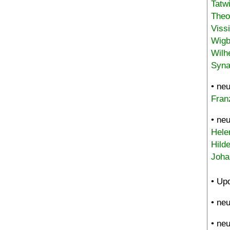
Tatw
Theo
Viss
Wigb
Wilh
Syna
• ne
Fran
• ne
Hele
Hild
Joha
• Up
• ne
• ne