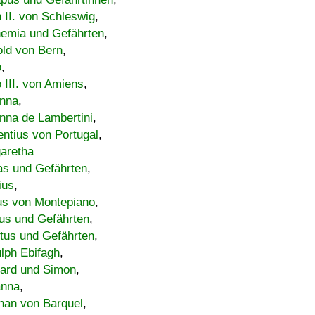
h II. von Schleswig
,
emia und Gefährten
,
old von Bern
,
o
,
 III. von Amiens
,
nna
,
nna de Lambertini
,
entius von Portugal
,
aretha
s und Gefährten
,
ius
,
us von Montepiano
,
us und Gefährten
,
tus und Gefährten
,
lph Ebifagh
,
ard und Simon
,
anna
,
han von Barquel
,