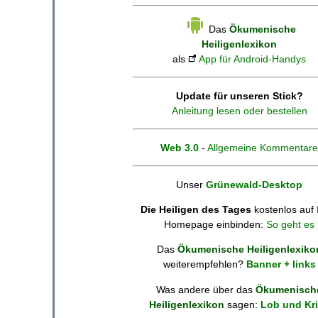
Das
Ökumenische
Heiligenlexikon
als
App für Android-Handys
Update für unseren Stick?
Anleitung lesen oder bestellen
Web 3.0
-
Allgemeine Kommentare
Unser
Grünewald-Desktop
Die Heiligen des Tages
kostenlos auf 
Homepage einbinden:
So geht es
Das
Ökumenische Heiligenlexiko
weiterempfehlen?
Banner + links
Was andere über das
Ökumenisch
Heiligenlexikon
sagen:
Lob und Kri