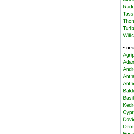
Radu
Tass
Tho
Turi
Wili
• ne
Agri
Adam
Andr
Anth
Anth
Bald
Basi
Kedr
Cypr
Davi
Deme
Eoca