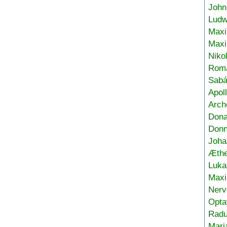
John
Ludw
Maxi
Max
Niko
Roma
Sabá
Apol
Arch
Don
Donn
Joha
Æthe
Luka
Max
Nerv
Opta
Radu
Mari