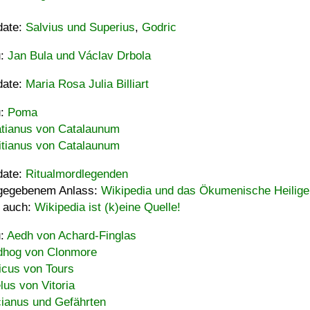
date:
Salvius und Superius
,
Godric
u:
Jan Bula und Václav Drbola
date:
Maria Rosa Julia Billiart
u:
Poma
tianus von Catalaunum
tianus von Catalaunum
date:
Ritualmordlegenden
gegebenem Anlass:
Wikipedia und das Ökumenische Heilige
 auch:
Wikipedia ist (k)eine Quelle!
u:
Aedh von Achard-Finglas
hog von Clonmore
icus von Tours
lus von Vitoria
ianus und Gefährten