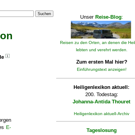
Suchen
Unser
Reise-Blog
:
kon
Reisen zu den Orten, an denen die Hei
lebten und verehrt werden.
lle
1
Zum ersten Mal hier?
Einführungstext anzeigen!
Heiligenlexikon aktuell:
200. Todestag:
Johanna-Antida Thouret
Heiligenlexikon aktuell-Archiv
rgen
ses
E-
Tageslosung