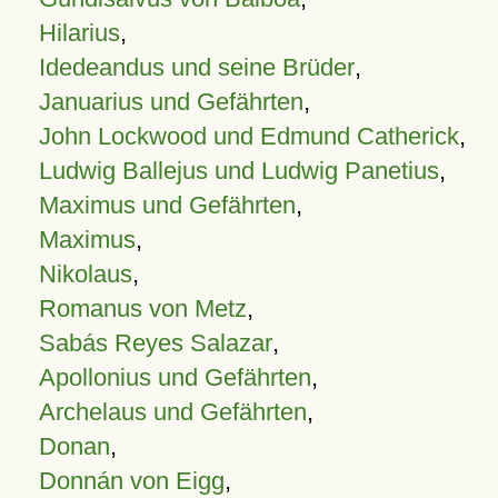
Hilarius
,
Idedeandus und seine Brüder
,
Januarius und Gefährten
,
John Lockwood und Edmund Catherick
,
Ludwig Ballejus und Ludwig Panetius
,
Maximus und Gefährten
,
Maximus
,
Nikolaus
,
Romanus von Metz
,
Sabás Reyes Salazar
,
Apollonius und Gefährten
,
Archelaus und Gefährten
,
Donan
,
Donnán von Eigg
,