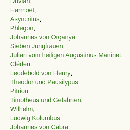
Duvian
,
Harmoët
,
Asyncritus
,
Phlegon
,
Johannes von Organyà
,
Sieben Jungfrauen
,
Julian vom heiligen Augustinus Martinet
,
Cléden
,
Leodebold von Fleury
,
Theodor und Pausilypus
,
Pitrion
,
Timotheus und Gefährten
,
Wilhelm
,
Ludwig Kolumbus
,
Johannes von Cabra
,