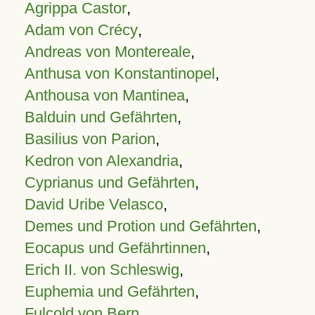
Agrippa Castor
,
Adam von Crécy
,
Andreas von Montereale
,
Anthusa von Konstantinopel
,
Anthousa von Mantinea
,
Balduin und Gefährten
,
Basilius von Parion
,
Kedron von Alexandria
,
Cyprianus und Gefährten
,
David Uribe Velasco
,
Demes und Protion und Gefährten
,
Eocapus und Gefährtinnen
,
Erich II. von Schleswig
,
Euphemia und Gefährten
,
Fulcold von Bern
,