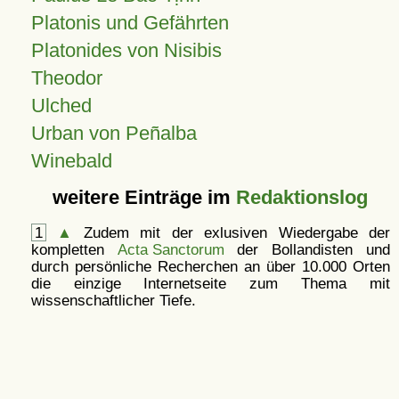
Platonis und Gefährten
Platonides von Nisibis
Theodor
Ulched
Urban von Peñalba
Winebald
weitere Einträge im
Redaktionslog
1
▲
Zudem mit der exlusiven Wiedergabe der
kompletten
Acta Sanctorum
der Bollandisten und
durch persönliche Recherchen an über 10.000 Orten
die einzige Internetseite zum Thema mit
wissenschaftlicher Tiefe.