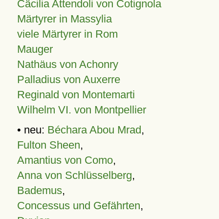
Cäcilia Attendoli von Cotignola
Märtyrer in Massylia
viele Märtyrer in Rom
Mauger
Nathäus von Achonry
Palladius von Auxerre
Reginald von Montemarti
Wilhelm VI. von Montpellier
• neu:
Béchara Abou Mrad
,
Fulton Sheen
,
Amantius von Como
,
Anna von Schlüsselberg
,
Bademus
,
Concessus und Gefährten
,