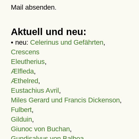
Mail absenden.
Aktuell und neu:
• neu:
Celerinus und Gefährten
,
Crescens
Eleutherius
,
Ælfleda
,
Æthelred
,
Eustachius Avril
,
Miles Gerard und Francis Dickenson
,
Fulbert
,
Gilduin
,
Giunoc von Buchan
,
Gundisalvus von Balboa
,