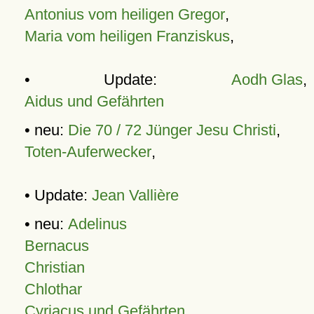
Antonius vom heiligen Gregor
,
Maria vom heiligen Franziskus
,
• Update:
Aodh Glas
,
Aidus und Gefährten
• neu:
Die 70 / 72 Jünger Jesu Christi
,
Toten-Auferwecker
,
• Update:
Jean Vallière
• neu:
Adelinus
Bernacus
Christian
Chlothar
Cyriacus und Gefährten