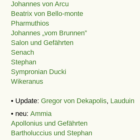
Johannes von Arcu
Beatrix von Bello-monte
Pharmuthios
Johannes
vom Brunnen
Salon und Gefährten
Senach
Stephan
Sympronian Ducki
Wikeranus
• Update:
Gregor von Dekapolis
,
Lauduin
• neu:
Ammia
Apollonius und Gefährten
Bartholuccius und Stephan