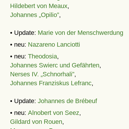
Hildebert von Meaux
,
Johannes „Opilio”
,
• Update:
Marie von der Menschwerdung
• neu:
Nazareno Lanciotti
• neu:
Theodosia
,
Johannes Swierc und Gefährten
,
Nerses IV. „Schnorhali”
,
Johannes Franziskus Lefranc
,
• Update:
Johannes de Brébeuf
• neu:
Alnobert von Seez
,
Gildard von Rouen
,