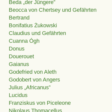
Beda „der Jüngere”
Beocca von Chertsey und Gefährten
Bertrand
Bonifatius Żukowski
Claudius und Gefährten
Cuanna Ógh
Donus
Douerouet
Gaianus
Godefried von Aleth
Godobert von Angers
Julius
Africanus
Lucidus
Franziskus von Piceleone
Nikolaus Thomacellus