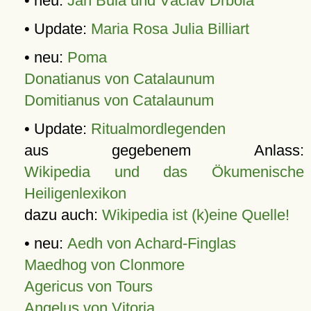
• neu:
Jan Bula und Václav Drbola
• Update:
Maria Rosa Julia Billiart
• neu:
Poma
Donatianus von Catalaunum
Domitianus von Catalaunum
• Update:
Ritualmordlegenden
aus gegebenem Anlass:
Wikipedia und das Ökumenische
Heiligenlexikon
dazu auch:
Wikipedia ist (k)eine Quelle!
• neu:
Aedh von Achard-Finglas
Maedhog von Clonmore
Agericus von Tours
Angelus von Vitoria