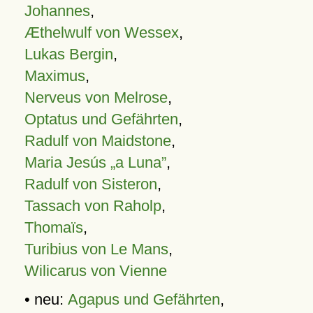
Johannes
,
Æthelwulf von Wessex
,
Lukas Bergin
,
Maximus
,
Nerveus von Melrose
,
Optatus und Gefährten
,
Radulf von Maidstone
,
Maria Jesús „a Luna”
,
Radulf von Sisteron
,
Tassach von Raholp
,
Thomaïs
,
Turibius von Le Mans
,
Wilicarus von Vienne
• neu:
Agapus und Gefährten
,