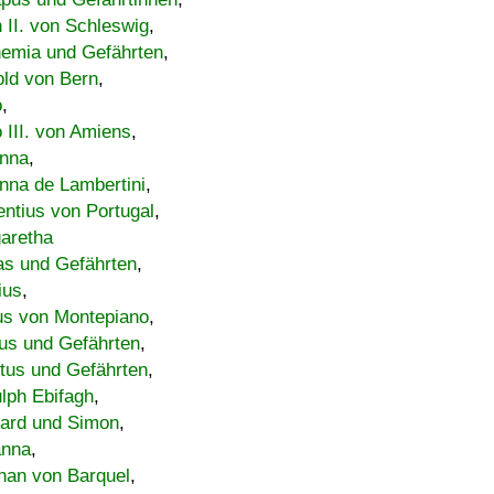
h II. von Schleswig
,
emia und Gefährten
,
old von Bern
,
o
,
 III. von Amiens
,
nna
,
nna de Lambertini
,
entius von Portugal
,
aretha
s und Gefährten
,
ius
,
us von Montepiano
,
us und Gefährten
,
tus und Gefährten
,
lph Ebifagh
,
ard und Simon
,
anna
,
han von Barquel
,