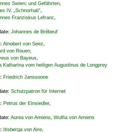
nnes Swierc und Gefährten
,
es IV. „Schnorhali”
,
nnes Franziskus Lefranc
,
date:
Johannes de Brébeuf
u:
Alnobert von Seez
,
ard von Rouen
,
eus von Bayeux
,
a Katharina vom heiligen Augustinus de Longprey
u:
Friedrich Janssoone
date:
Schutzpatron für Internet
u:
Petrus der Einsiedler
,
date:
Aurea von Amiens
,
Wulfia von Amiens
u:
Itisberga von Aire
,