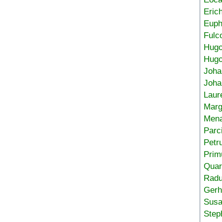
Eric
Euph
Fulc
Hug
Hugo
Joha
Joha
Laur
Marg
Mena
Parc
Petr
Prim
Quar
Radu
Gerh
Sus
Step