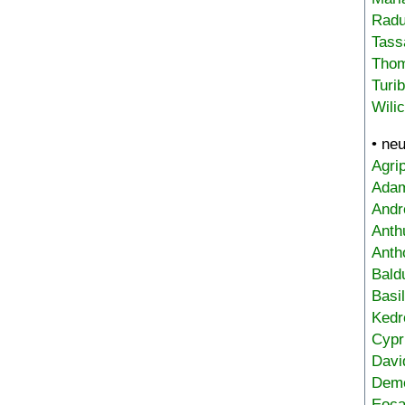
Radu
Tass
Tho
Turi
Wili
• ne
Agri
Adam
Andr
Anth
Anth
Bald
Basi
Kedr
Cypr
Davi
Deme
Eoca