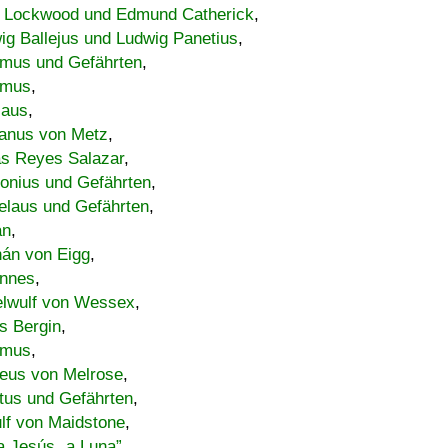
 Lockwood und Edmund Catherick
,
ig Ballejus und Ludwig Panetius
,
mus und Gefährten
,
imus
,
laus
,
nus von Metz
,
s Reyes Salazar
,
lonius und Gefährten
,
elaus und Gefährten
,
an
,
án von Eigg
,
nnes
,
lwulf von Wessex
,
s Bergin
,
imus
,
eus von Melrose
,
tus und Gefährten
,
lf von Maidstone
,
a Jesús „a Luna”
,