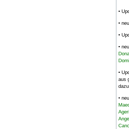
• Up
• ne
• Up
• ne
Dona
Domi
• Up
aus 
dazu
• ne
Maed
Ager
Ange
Canc