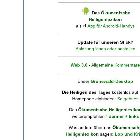
Das
Ökumenische
Heiligenlexikon
als
App für Android-Handys
Update für unseren Stick?
Anleitung lesen oder bestellen
Web 3.0
-
Allgemeine Kommentare
Unser
Grünewald-Desktop
Die Heiligen des Tages
kostenlos auf 
Homepage einbinden:
So geht es
Das
Ökumenische Heiligenlexiko
weiterempfehlen?
Banner + links
Was andere über das
Ökumenisch
Heiligenlexikon
sagen:
Lob und Kri