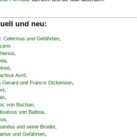
uell und neu:
u:
Celerinus und Gefährten
,
cens
therius
,
eda
,
lred
,
achius Avril
,
s Gerard und Francis Dickenson
,
ert
,
uin
,
oc von Buchan
,
isalvus von Balboa
,
ius
,
eandus und seine Brüder
,
arius und Gefährten
,