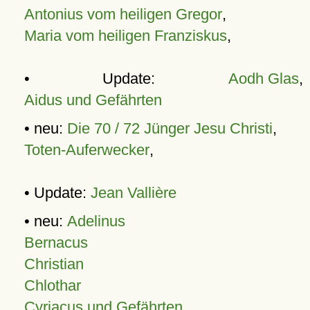
Antonius vom heiligen Gregor
,
Maria vom heiligen Franziskus
,
• Update:
Aodh Glas
,
Aidus und Gefährten
• neu:
Die 70 / 72 Jünger Jesu Christi
,
Toten-Auferwecker
,
• Update:
Jean Vallière
• neu:
Adelinus
Bernacus
Christian
Chlothar
Cyriacus und Gefährten