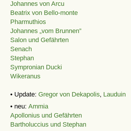
Johannes von Arcu
Beatrix von Bello-monte
Pharmuthios
Johannes
vom Brunnen
Salon und Gefährten
Senach
Stephan
Sympronian Ducki
Wikeranus
• Update:
Gregor von Dekapolis
,
Lauduin
• neu:
Ammia
Apollonius und Gefährten
Bartholuccius und Stephan