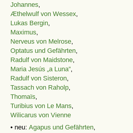
Johannes
,
Æthelwulf von Wessex
,
Lukas Bergin
,
Maximus
,
Nerveus von Melrose
,
Optatus und Gefährten
,
Radulf von Maidstone
,
Maria Jesús „a Luna”
,
Radulf von Sisteron
,
Tassach von Raholp
,
Thomaïs
,
Turibius von Le Mans
,
Wilicarus von Vienne
• neu:
Agapus und Gefährten
,