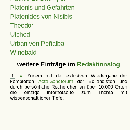
Platonis und Gefährten
Platonides von Nisibis
Theodor
Ulched
Urban von Peñalba
Winebald
weitere Einträge im
Redaktionslog
1
▲
Zudem mit der exlusiven Wiedergabe der
kompletten
Acta Sanctorum
der Bollandisten und
durch persönliche Recherchen an über 10.000 Orten
die einzige Internetseite zum Thema mit
wissenschaftlicher Tiefe.