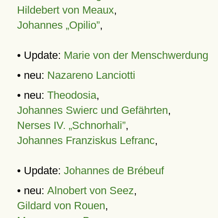
Hildebert von Meaux
,
Johannes „Opilio”
,
• Update:
Marie von der Menschwerdung
• neu:
Nazareno Lanciotti
• neu:
Theodosia
,
Johannes Swierc und Gefährten
,
Nerses IV. „Schnorhali”
,
Johannes Franziskus Lefranc
,
• Update:
Johannes de Brébeuf
• neu:
Alnobert von Seez
,
Gildard von Rouen
,