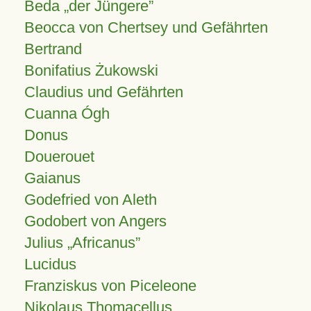
Beda „der Jüngere”
Beocca von Chertsey und Gefährten
Bertrand
Bonifatius Żukowski
Claudius und Gefährten
Cuanna Ógh
Donus
Douerouet
Gaianus
Godefried von Aleth
Godobert von Angers
Julius
Africanus
Lucidus
Franziskus von Piceleone
Nikolaus Thomacellus