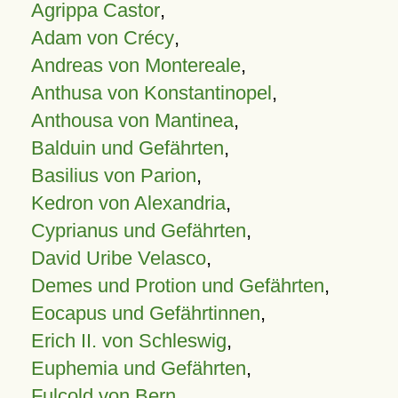
Agrippa Castor
,
Adam von Crécy
,
Andreas von Montereale
,
Anthusa von Konstantinopel
,
Anthousa von Mantinea
,
Balduin und Gefährten
,
Basilius von Parion
,
Kedron von Alexandria
,
Cyprianus und Gefährten
,
David Uribe Velasco
,
Demes und Protion und Gefährten
,
Eocapus und Gefährtinnen
,
Erich II. von Schleswig
,
Euphemia und Gefährten
,
Fulcold von Bern
,