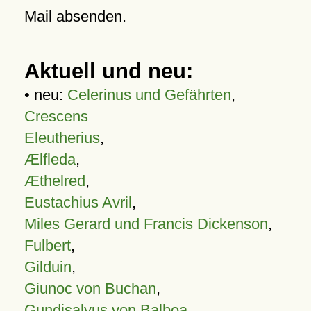
Mail absenden.
Aktuell und neu:
• neu:
Celerinus und Gefährten
,
Crescens
Eleutherius
,
Ælfleda
,
Æthelred
,
Eustachius Avril
,
Miles Gerard und Francis Dickenson
,
Fulbert
,
Gilduin
,
Giunoc von Buchan
,
Gundisalvus von Balboa
,