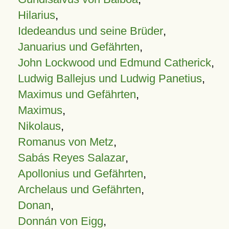
Hilarius
,
Idedeandus und seine Brüder
,
Januarius und Gefährten
,
John Lockwood und Edmund Catherick
,
Ludwig Ballejus und Ludwig Panetius
,
Maximus und Gefährten
,
Maximus
,
Nikolaus
,
Romanus von Metz
,
Sabás Reyes Salazar
,
Apollonius und Gefährten
,
Archelaus und Gefährten
,
Donan
,
Donnán von Eigg
,