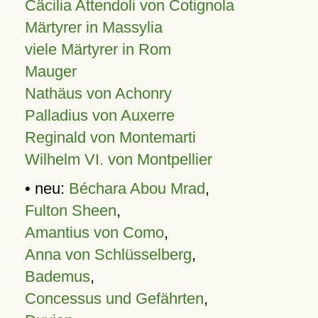
Cäcilia Attendoli von Cotignola
Märtyrer in Massylia
viele Märtyrer in Rom
Mauger
Nathäus von Achonry
Palladius von Auxerre
Reginald von Montemarti
Wilhelm VI. von Montpellier
• neu:
Béchara Abou Mrad
,
Fulton Sheen
,
Amantius von Como
,
Anna von Schlüsselberg
,
Bademus
,
Concessus und Gefährten
,