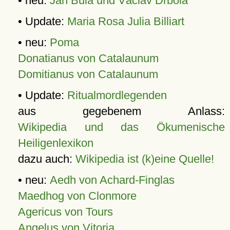
• neu:
Jan Bula und Václav Drbola
• Update:
Maria Rosa Julia Billiart
• neu:
Poma
Donatianus von Catalaunum
Domitianus von Catalaunum
• Update:
Ritualmordlegenden
aus gegebenem Anlass:
Wikipedia und das Ökumenische
Heiligenlexikon
dazu auch:
Wikipedia ist (k)eine Quelle!
• neu:
Aedh von Achard-Finglas
Maedhog von Clonmore
Agericus von Tours
Angelus von Vitoria