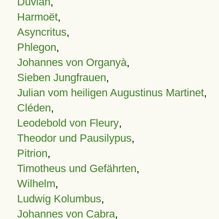
Duvian
,
Harmoët
,
Asyncritus
,
Phlegon
,
Johannes von Organyà
,
Sieben Jungfrauen
,
Julian vom heiligen Augustinus Martinet
,
Cléden
,
Leodebold von Fleury
,
Theodor und Pausilypus
,
Pitrion
,
Timotheus und Gefährten
,
Wilhelm
,
Ludwig Kolumbus
,
Johannes von Cabra
,