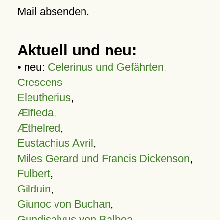
Mail absenden.
Aktuell und neu:
• neu:
Celerinus und Gefährten
,
Crescens
Eleutherius
,
Ælfleda
,
Æthelred
,
Eustachius Avril
,
Miles Gerard und Francis Dickenson
,
Fulbert
,
Gilduin
,
Giunoc von Buchan
,
Gundisalvus von Balboa
,