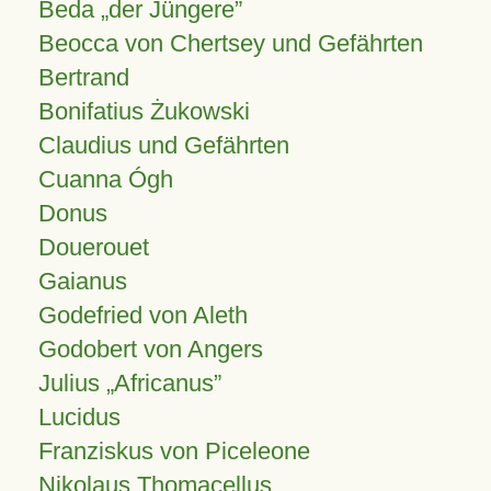
Beda „der Jüngere”
Beocca von Chertsey und Gefährten
Bertrand
Bonifatius Żukowski
Claudius und Gefährten
Cuanna Ógh
Donus
Douerouet
Gaianus
Godefried von Aleth
Godobert von Angers
Julius
Africanus
Lucidus
Franziskus von Piceleone
Nikolaus Thomacellus