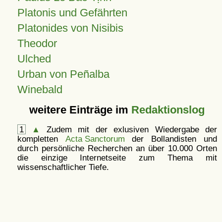
Platonis und Gefährten
Platonides von Nisibis
Theodor
Ulched
Urban von Peñalba
Winebald
weitere Einträge im
Redaktionslog
1
▲
Zudem mit der exlusiven Wiedergabe der
kompletten
Acta Sanctorum
der Bollandisten und
durch persönliche Recherchen an über 10.000 Orten
die einzige Internetseite zum Thema mit
wissenschaftlicher Tiefe.