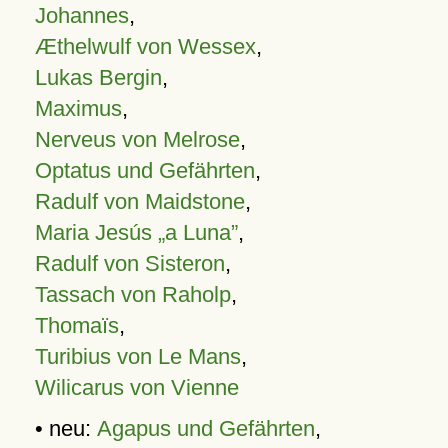
Johannes
,
Æthelwulf von Wessex
,
Lukas Bergin
,
Maximus
,
Nerveus von Melrose
,
Optatus und Gefährten
,
Radulf von Maidstone
,
Maria Jesús „a Luna”
,
Radulf von Sisteron
,
Tassach von Raholp
,
Thomaïs
,
Turibius von Le Mans
,
Wilicarus von Vienne
• neu:
Agapus und Gefährten
,