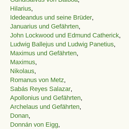
Hilarius
,
Idedeandus und seine Brüder
,
Januarius und Gefährten
,
John Lockwood und Edmund Catherick
,
Ludwig Ballejus und Ludwig Panetius
,
Maximus und Gefährten
,
Maximus
,
Nikolaus
,
Romanus von Metz
,
Sabás Reyes Salazar
,
Apollonius und Gefährten
,
Archelaus und Gefährten
,
Donan
,
Donnán von Eigg
,