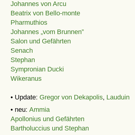
Johannes von Arcu
Beatrix von Bello-monte
Pharmuthios
Johannes
vom Brunnen
Salon und Gefährten
Senach
Stephan
Sympronian Ducki
Wikeranus
• Update:
Gregor von Dekapolis
,
Lauduin
• neu:
Ammia
Apollonius und Gefährten
Bartholuccius und Stephan