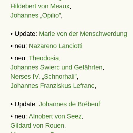
Hildebert von Meaux
,
Johannes „Opilio”
,
• Update:
Marie von der Menschwerdung
• neu:
Nazareno Lanciotti
• neu:
Theodosia
,
Johannes Swierc und Gefährten
,
Nerses IV. „Schnorhali”
,
Johannes Franziskus Lefranc
,
• Update:
Johannes de Brébeuf
• neu:
Alnobert von Seez
,
Gildard von Rouen
,