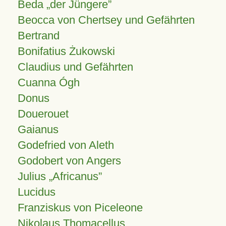
Beda „der Jüngere”
Beocca von Chertsey und Gefährten
Bertrand
Bonifatius Żukowski
Claudius und Gefährten
Cuanna Ógh
Donus
Douerouet
Gaianus
Godefried von Aleth
Godobert von Angers
Julius
Africanus
Lucidus
Franziskus von Piceleone
Nikolaus Thomacellus