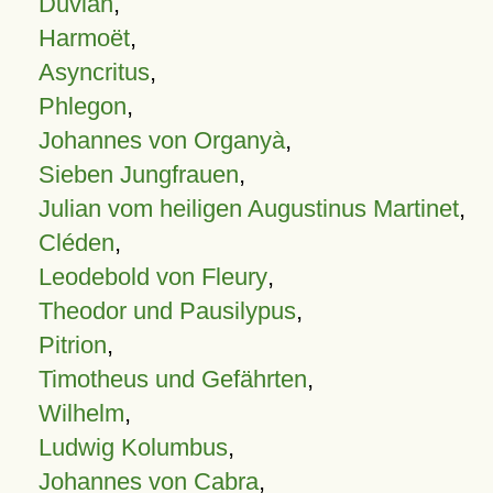
Duvian
,
Harmoët
,
Asyncritus
,
Phlegon
,
Johannes von Organyà
,
Sieben Jungfrauen
,
Julian vom heiligen Augustinus Martinet
,
Cléden
,
Leodebold von Fleury
,
Theodor und Pausilypus
,
Pitrion
,
Timotheus und Gefährten
,
Wilhelm
,
Ludwig Kolumbus
,
Johannes von Cabra
,