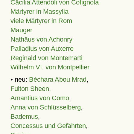
Cäcilia Attendoli von Cotignola
Märtyrer in Massylia
viele Märtyrer in Rom
Mauger
Nathäus von Achonry
Palladius von Auxerre
Reginald von Montemarti
Wilhelm VI. von Montpellier
• neu:
Béchara Abou Mrad
,
Fulton Sheen
,
Amantius von Como
,
Anna von Schlüsselberg
,
Bademus
,
Concessus und Gefährten
,