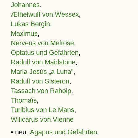
Johannes
,
Æthelwulf von Wessex
,
Lukas Bergin
,
Maximus
,
Nerveus von Melrose
,
Optatus und Gefährten
,
Radulf von Maidstone
,
Maria Jesús „a Luna”
,
Radulf von Sisteron
,
Tassach von Raholp
,
Thomaïs
,
Turibius von Le Mans
,
Wilicarus von Vienne
• neu:
Agapus und Gefährten
,