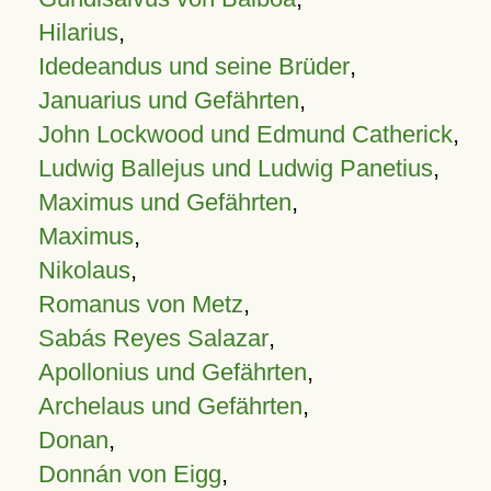
Hilarius
,
Idedeandus und seine Brüder
,
Januarius und Gefährten
,
John Lockwood und Edmund Catherick
,
Ludwig Ballejus und Ludwig Panetius
,
Maximus und Gefährten
,
Maximus
,
Nikolaus
,
Romanus von Metz
,
Sabás Reyes Salazar
,
Apollonius und Gefährten
,
Archelaus und Gefährten
,
Donan
,
Donnán von Eigg
,