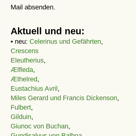
Mail absenden.
Aktuell und neu:
• neu:
Celerinus und Gefährten
,
Crescens
Eleutherius
,
Ælfleda
,
Æthelred
,
Eustachius Avril
,
Miles Gerard und Francis Dickenson
,
Fulbert
,
Gilduin
,
Giunoc von Buchan
,
Gundisalvus von Balboa
,