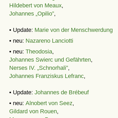
Hildebert von Meaux
,
Johannes „Opilio”
,
• Update:
Marie von der Menschwerdung
• neu:
Nazareno Lanciotti
• neu:
Theodosia
,
Johannes Swierc und Gefährten
,
Nerses IV. „Schnorhali”
,
Johannes Franziskus Lefranc
,
• Update:
Johannes de Brébeuf
• neu:
Alnobert von Seez
,
Gildard von Rouen
,