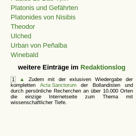
Platonis und Gefährten
Platonides von Nisibis
Theodor
Ulched
Urban von Peñalba
Winebald
weitere Einträge im
Redaktionslog
1
▲
Zudem mit der exlusiven Wiedergabe der
kompletten
Acta Sanctorum
der Bollandisten und
durch persönliche Recherchen an über 10.000 Orten
die einzige Internetseite zum Thema mit
wissenschaftlicher Tiefe.