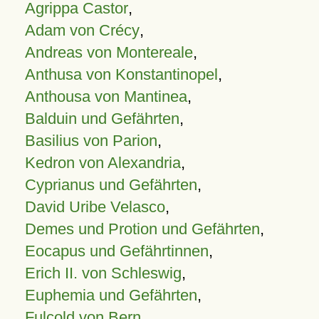
Agrippa Castor
,
Adam von Crécy
,
Andreas von Montereale
,
Anthusa von Konstantinopel
,
Anthousa von Mantinea
,
Balduin und Gefährten
,
Basilius von Parion
,
Kedron von Alexandria
,
Cyprianus und Gefährten
,
David Uribe Velasco
,
Demes und Protion und Gefährten
,
Eocapus und Gefährtinnen
,
Erich II. von Schleswig
,
Euphemia und Gefährten
,
Fulcold von Bern
,