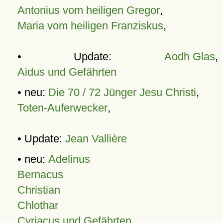
Antonius vom heiligen Gregor
,
Maria vom heiligen Franziskus
,
• Update:
Aodh Glas
,
Aidus und Gefährten
• neu:
Die 70 / 72 Jünger Jesu Christi
,
Toten-Auferwecker
,
• Update:
Jean Vallière
• neu:
Adelinus
Bernacus
Christian
Chlothar
Cyriacus und Gefährten