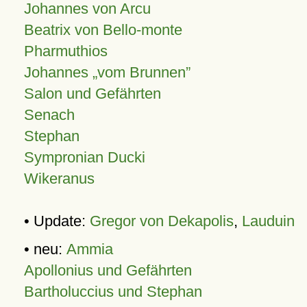
Johannes von Arcu
Beatrix von Bello-monte
Pharmuthios
Johannes
vom Brunnen
Salon und Gefährten
Senach
Stephan
Sympronian Ducki
Wikeranus
• Update:
Gregor von Dekapolis
,
Lauduin
• neu:
Ammia
Apollonius und Gefährten
Bartholuccius und Stephan