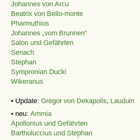
Johannes von Arcu
Beatrix von Bello-monte
Pharmuthios
Johannes
vom Brunnen
Salon und Gefährten
Senach
Stephan
Sympronian Ducki
Wikeranus
• Update:
Gregor von Dekapolis
,
Lauduin
• neu:
Ammia
Apollonius und Gefährten
Bartholuccius und Stephan