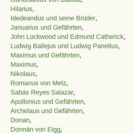
Hilarius
,
Idedeandus und seine Brüder
,
Januarius und Gefährten
,
John Lockwood und Edmund Catherick
,
Ludwig Ballejus und Ludwig Panetius
,
Maximus und Gefährten
,
Maximus
,
Nikolaus
,
Romanus von Metz
,
Sabás Reyes Salazar
,
Apollonius und Gefährten
,
Archelaus und Gefährten
,
Donan
,
Donnán von Eigg
,