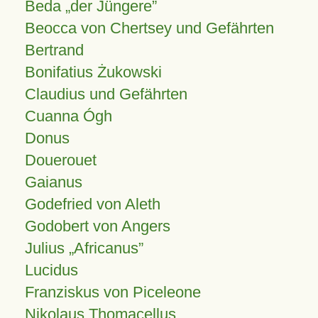
Beda „der Jüngere”
Beocca von Chertsey und Gefährten
Bertrand
Bonifatius Żukowski
Claudius und Gefährten
Cuanna Ógh
Donus
Douerouet
Gaianus
Godefried von Aleth
Godobert von Angers
Julius
Africanus
Lucidus
Franziskus von Piceleone
Nikolaus Thomacellus