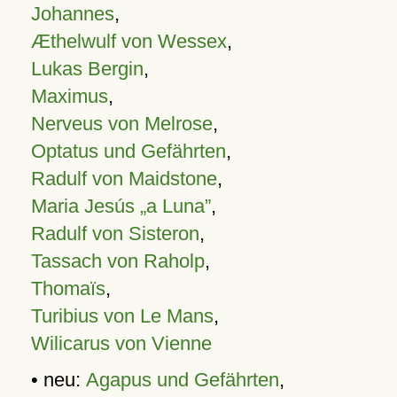
Johannes
,
Æthelwulf von Wessex
,
Lukas Bergin
,
Maximus
,
Nerveus von Melrose
,
Optatus und Gefährten
,
Radulf von Maidstone
,
Maria Jesús „a Luna”
,
Radulf von Sisteron
,
Tassach von Raholp
,
Thomaïs
,
Turibius von Le Mans
,
Wilicarus von Vienne
• neu:
Agapus und Gefährten
,