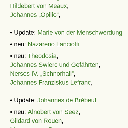
Hildebert von Meaux
,
Johannes „Opilio”
,
• Update:
Marie von der Menschwerdung
• neu:
Nazareno Lanciotti
• neu:
Theodosia
,
Johannes Swierc und Gefährten
,
Nerses IV. „Schnorhali”
,
Johannes Franziskus Lefranc
,
• Update:
Johannes de Brébeuf
• neu:
Alnobert von Seez
,
Gildard von Rouen
,