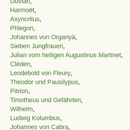
Duvian
,
Harmoët
,
Asyncritus
,
Phlegon
,
Johannes von Organyà
,
Sieben Jungfrauen
,
Julian vom heiligen Augustinus Martinet
,
Cléden
,
Leodebold von Fleury
,
Theodor und Pausilypus
,
Pitrion
,
Timotheus und Gefährten
,
Wilhelm
,
Ludwig Kolumbus
,
Johannes von Cabra
,