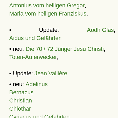
Antonius vom heiligen Gregor
,
Maria vom heiligen Franziskus
,
• Update:
Aodh Glas
,
Aidus und Gefährten
• neu:
Die 70 / 72 Jünger Jesu Christi
,
Toten-Auferwecker
,
• Update:
Jean Vallière
• neu:
Adelinus
Bernacus
Christian
Chlothar
Cyriacus und Gefährten