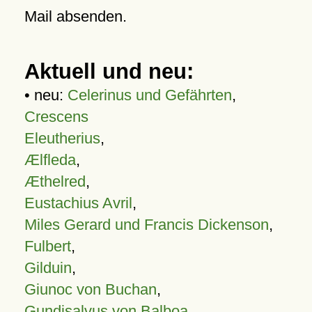
Mail absenden.
Aktuell und neu:
• neu:
Celerinus und Gefährten
,
Crescens
Eleutherius
,
Ælfleda
,
Æthelred
,
Eustachius Avril
,
Miles Gerard und Francis Dickenson
,
Fulbert
,
Gilduin
,
Giunoc von Buchan
,
Gundisalvus von Balboa
,