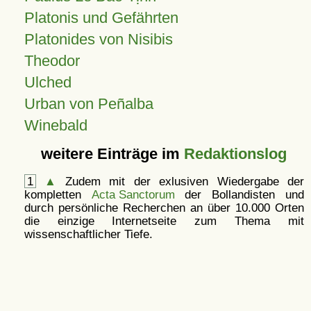
Platonis und Gefährten
Platonides von Nisibis
Theodor
Ulched
Urban von Peñalba
Winebald
weitere Einträge im
Redaktionslog
1
▲
Zudem mit der exlusiven Wiedergabe der
kompletten
Acta Sanctorum
der Bollandisten und
durch persönliche Recherchen an über 10.000 Orten
die einzige Internetseite zum Thema mit
wissenschaftlicher Tiefe.