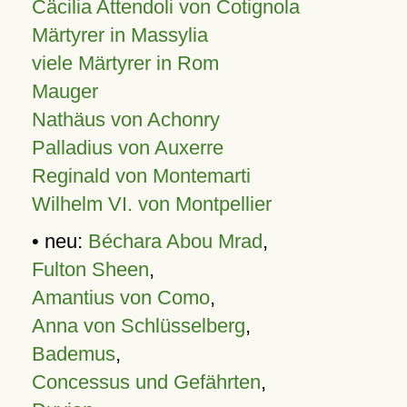
Cäcilia Attendoli von Cotignola
Märtyrer in Massylia
viele Märtyrer in Rom
Mauger
Nathäus von Achonry
Palladius von Auxerre
Reginald von Montemarti
Wilhelm VI. von Montpellier
• neu:
Béchara Abou Mrad
,
Fulton Sheen
,
Amantius von Como
,
Anna von Schlüsselberg
,
Bademus
,
Concessus und Gefährten
,