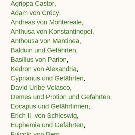
Agrippa Castor
,
Adam von Crécy
,
Andreas von Montereale
,
Anthusa von Konstantinopel
,
Anthousa von Mantinea
,
Balduin und Gefährten
,
Basilius von Parion
,
Kedron von Alexandria
,
Cyprianus und Gefährten
,
David Uribe Velasco
,
Demes und Protion und Gefährten
,
Eocapus und Gefährtinnen
,
Erich II. von Schleswig
,
Euphemia und Gefährten
,
Fulcold von Bern
,