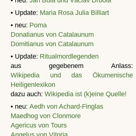
• neu:
Jan Bula und Václav Drbola
• Update:
Maria Rosa Julia Billiart
• neu:
Poma
Donatianus von Catalaunum
Domitianus von Catalaunum
• Update:
Ritualmordlegenden
aus gegebenem Anlass:
Wikipedia und das Ökumenische
Heiligenlexikon
dazu auch:
Wikipedia ist (k)eine Quelle!
• neu:
Aedh von Achard-Finglas
Maedhog von Clonmore
Agericus von Tours
Angelus von Vitoria