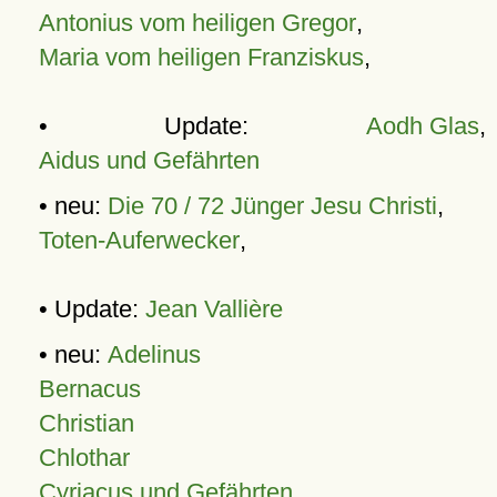
Antonius vom heiligen Gregor
,
Maria vom heiligen Franziskus
,
• Update:
Aodh Glas
,
Aidus und Gefährten
• neu:
Die 70 / 72 Jünger Jesu Christi
,
Toten-Auferwecker
,
• Update:
Jean Vallière
• neu:
Adelinus
Bernacus
Christian
Chlothar
Cyriacus und Gefährten