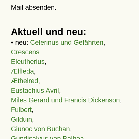
Mail absenden.
Aktuell und neu:
• neu:
Celerinus und Gefährten
,
Crescens
Eleutherius
,
Ælfleda
,
Æthelred
,
Eustachius Avril
,
Miles Gerard und Francis Dickenson
,
Fulbert
,
Gilduin
,
Giunoc von Buchan
,
Gundisalvus von Balboa
,