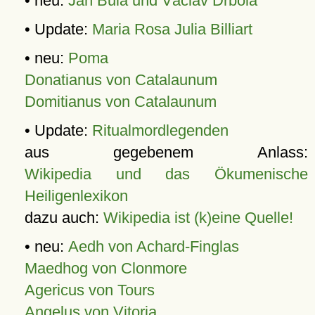
• neu:
Jan Bula und Václav Drbola
• Update:
Maria Rosa Julia Billiart
• neu:
Poma
Donatianus von Catalaunum
Domitianus von Catalaunum
• Update:
Ritualmordlegenden
aus gegebenem Anlass:
Wikipedia und das Ökumenische
Heiligenlexikon
dazu auch:
Wikipedia ist (k)eine Quelle!
• neu:
Aedh von Achard-Finglas
Maedhog von Clonmore
Agericus von Tours
Angelus von Vitoria