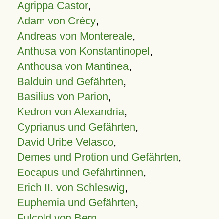
Agrippa Castor
,
Adam von Crécy
,
Andreas von Montereale
,
Anthusa von Konstantinopel
,
Anthousa von Mantinea
,
Balduin und Gefährten
,
Basilius von Parion
,
Kedron von Alexandria
,
Cyprianus und Gefährten
,
David Uribe Velasco
,
Demes und Protion und Gefährten
,
Eocapus und Gefährtinnen
,
Erich II. von Schleswig
,
Euphemia und Gefährten
,
Fulcold von Bern
,