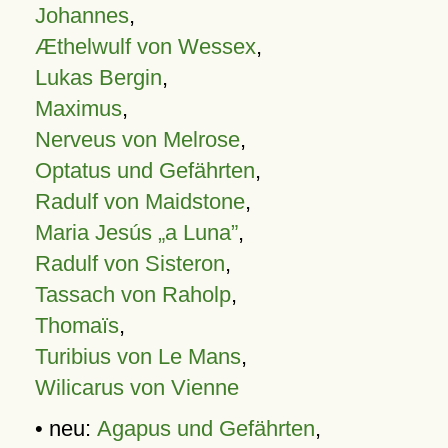
Johannes
,
Æthelwulf von Wessex
,
Lukas Bergin
,
Maximus
,
Nerveus von Melrose
,
Optatus und Gefährten
,
Radulf von Maidstone
,
Maria Jesús „a Luna”
,
Radulf von Sisteron
,
Tassach von Raholp
,
Thomaïs
,
Turibius von Le Mans
,
Wilicarus von Vienne
• neu:
Agapus und Gefährten
,