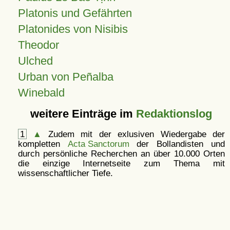
Platonis und Gefährten
Platonides von Nisibis
Theodor
Ulched
Urban von Peñalba
Winebald
weitere Einträge im
Redaktionslog
1
▲
Zudem mit der exlusiven Wiedergabe der
kompletten
Acta Sanctorum
der Bollandisten und
durch persönliche Recherchen an über 10.000 Orten
die einzige Internetseite zum Thema mit
wissenschaftlicher Tiefe.