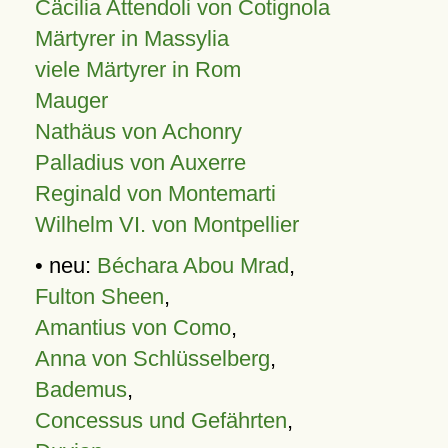
Cäcilia Attendoli von Cotignola
Märtyrer in Massylia
viele Märtyrer in Rom
Mauger
Nathäus von Achonry
Palladius von Auxerre
Reginald von Montemarti
Wilhelm VI. von Montpellier
• neu:
Béchara Abou Mrad
,
Fulton Sheen
,
Amantius von Como
,
Anna von Schlüsselberg
,
Bademus
,
Concessus und Gefährten
,