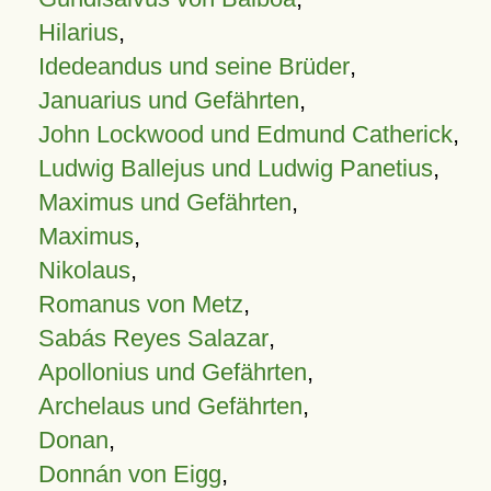
Hilarius
,
Idedeandus und seine Brüder
,
Januarius und Gefährten
,
John Lockwood und Edmund Catherick
,
Ludwig Ballejus und Ludwig Panetius
,
Maximus und Gefährten
,
Maximus
,
Nikolaus
,
Romanus von Metz
,
Sabás Reyes Salazar
,
Apollonius und Gefährten
,
Archelaus und Gefährten
,
Donan
,
Donnán von Eigg
,