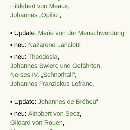
Hildebert von Meaux
,
Johannes „Opilio”
,
• Update:
Marie von der Menschwerdung
• neu:
Nazareno Lanciotti
• neu:
Theodosia
,
Johannes Swierc und Gefährten
,
Nerses IV. „Schnorhali”
,
Johannes Franziskus Lefranc
,
• Update:
Johannes de Brébeuf
• neu:
Alnobert von Seez
,
Gildard von Rouen
,