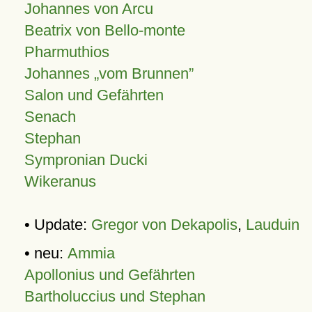
Johannes von Arcu
Beatrix von Bello-monte
Pharmuthios
Johannes
vom Brunnen
Salon und Gefährten
Senach
Stephan
Sympronian Ducki
Wikeranus
• Update:
Gregor von Dekapolis
,
Lauduin
• neu:
Ammia
Apollonius und Gefährten
Bartholuccius und Stephan