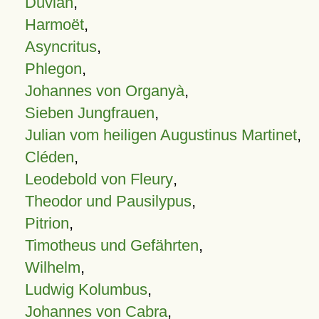
Duvian
,
Harmoët
,
Asyncritus
,
Phlegon
,
Johannes von Organyà
,
Sieben Jungfrauen
,
Julian vom heiligen Augustinus Martinet
,
Cléden
,
Leodebold von Fleury
,
Theodor und Pausilypus
,
Pitrion
,
Timotheus und Gefährten
,
Wilhelm
,
Ludwig Kolumbus
,
Johannes von Cabra
,