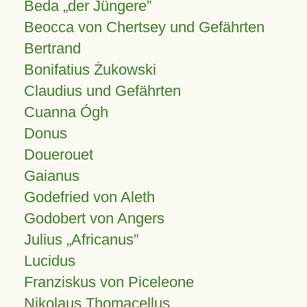
Beda „der Jüngere”
Beocca von Chertsey und Gefährten
Bertrand
Bonifatius Żukowski
Claudius und Gefährten
Cuanna Ógh
Donus
Douerouet
Gaianus
Godefried von Aleth
Godobert von Angers
Julius
Africanus
Lucidus
Franziskus von Piceleone
Nikolaus Thomacellus