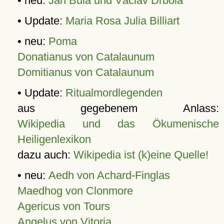
• neu:
Jan Bula und Václav Drbola
• Update:
Maria Rosa Julia Billiart
• neu:
Poma
Donatianus von Catalaunum
Domitianus von Catalaunum
• Update:
Ritualmordlegenden
aus gegebenem Anlass:
Wikipedia und das Ökumenische
Heiligenlexikon
dazu auch:
Wikipedia ist (k)eine Quelle!
• neu:
Aedh von Achard-Finglas
Maedhog von Clonmore
Agericus von Tours
Angelus von Vitoria