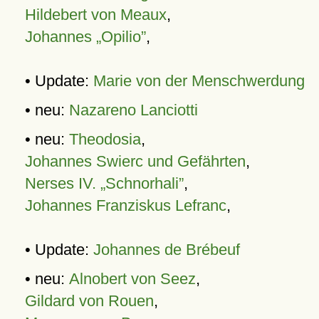
Hildebert von Meaux
,
Johannes „Opilio”
,
• Update:
Marie von der Menschwerdung
• neu:
Nazareno Lanciotti
• neu:
Theodosia
,
Johannes Swierc und Gefährten
,
Nerses IV. „Schnorhali”
,
Johannes Franziskus Lefranc
,
• Update:
Johannes de Brébeuf
• neu:
Alnobert von Seez
,
Gildard von Rouen
,