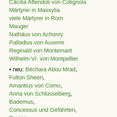
Cäcilia Attendoli von Cotignola
Märtyrer in Massylia
viele Märtyrer in Rom
Mauger
Nathäus von Achonry
Palladius von Auxerre
Reginald von Montemarti
Wilhelm VI. von Montpellier
• neu:
Béchara Abou Mrad
,
Fulton Sheen
,
Amantius von Como
,
Anna von Schlüsselberg
,
Bademus
,
Concessus und Gefährten
,