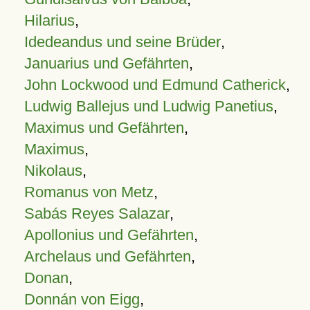
Hilarius
,
Idedeandus und seine Brüder
,
Januarius und Gefährten
,
John Lockwood und Edmund Catherick
,
Ludwig Ballejus und Ludwig Panetius
,
Maximus und Gefährten
,
Maximus
,
Nikolaus
,
Romanus von Metz
,
Sabás Reyes Salazar
,
Apollonius und Gefährten
,
Archelaus und Gefährten
,
Donan
,
Donnán von Eigg
,