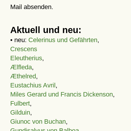
Mail absenden.
Aktuell und neu:
• neu:
Celerinus und Gefährten
,
Crescens
Eleutherius
,
Ælfleda
,
Æthelred
,
Eustachius Avril
,
Miles Gerard und Francis Dickenson
,
Fulbert
,
Gilduin
,
Giunoc von Buchan
,
Gundisalvus von Balboa
,