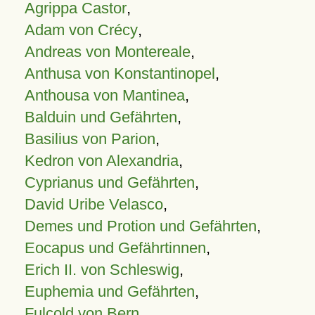
Agrippa Castor
,
Adam von Crécy
,
Andreas von Montereale
,
Anthusa von Konstantinopel
,
Anthousa von Mantinea
,
Balduin und Gefährten
,
Basilius von Parion
,
Kedron von Alexandria
,
Cyprianus und Gefährten
,
David Uribe Velasco
,
Demes und Protion und Gefährten
,
Eocapus und Gefährtinnen
,
Erich II. von Schleswig
,
Euphemia und Gefährten
,
Fulcold von Bern
,