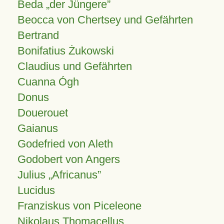
Beda „der Jüngere”
Beocca von Chertsey und Gefährten
Bertrand
Bonifatius Żukowski
Claudius und Gefährten
Cuanna Ógh
Donus
Douerouet
Gaianus
Godefried von Aleth
Godobert von Angers
Julius
Africanus
Lucidus
Franziskus von Piceleone
Nikolaus Thomacellus