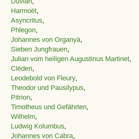
Duvian
,
Harmoët
,
Asyncritus
,
Phlegon
,
Johannes von Organyà
,
Sieben Jungfrauen
,
Julian vom heiligen Augustinus Martinet
,
Cléden
,
Leodebold von Fleury
,
Theodor und Pausilypus
,
Pitrion
,
Timotheus und Gefährten
,
Wilhelm
,
Ludwig Kolumbus
,
Johannes von Cabra
,