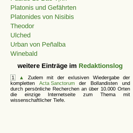
Platonis und Gefährten
Platonides von Nisibis
Theodor
Ulched
Urban von Peñalba
Winebald
weitere Einträge im
Redaktionslog
1
▲
Zudem mit der exlusiven Wiedergabe der
kompletten
Acta Sanctorum
der Bollandisten und
durch persönliche Recherchen an über 10.000 Orten
die einzige Internetseite zum Thema mit
wissenschaftlicher Tiefe.