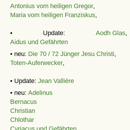
Antonius vom heiligen Gregor
,
Maria vom heiligen Franziskus
,
• Update:
Aodh Glas
,
Aidus und Gefährten
• neu:
Die 70 / 72 Jünger Jesu Christi
,
Toten-Auferwecker
,
• Update:
Jean Vallière
• neu:
Adelinus
Bernacus
Christian
Chlothar
Cyriacus und Gefährten