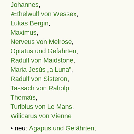
Johannes
,
Æthelwulf von Wessex
,
Lukas Bergin
,
Maximus
,
Nerveus von Melrose
,
Optatus und Gefährten
,
Radulf von Maidstone
,
Maria Jesús „a Luna”
,
Radulf von Sisteron
,
Tassach von Raholp
,
Thomaïs
,
Turibius von Le Mans
,
Wilicarus von Vienne
• neu:
Agapus und Gefährten
,