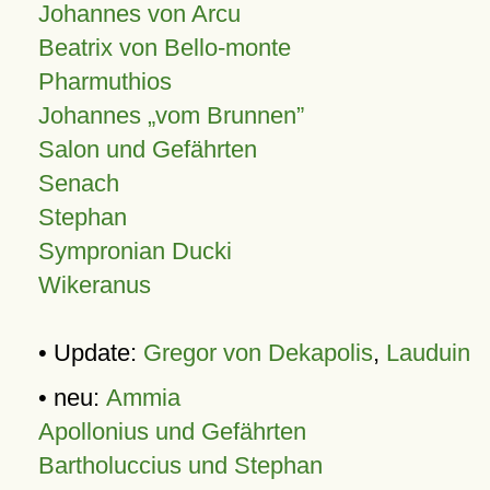
Johannes von Arcu
Beatrix von Bello-monte
Pharmuthios
Johannes
vom Brunnen
Salon und Gefährten
Senach
Stephan
Sympronian Ducki
Wikeranus
• Update:
Gregor von Dekapolis
,
Lauduin
• neu:
Ammia
Apollonius und Gefährten
Bartholuccius und Stephan