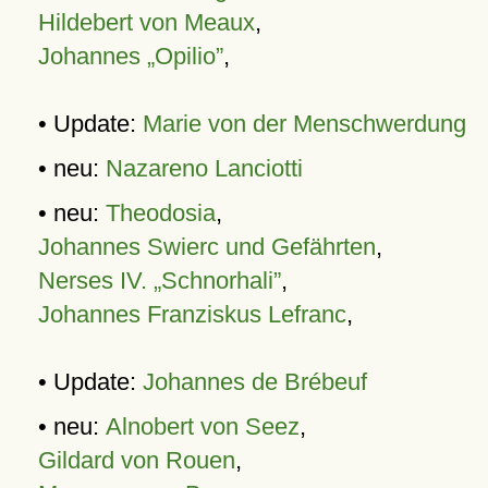
Hildebert von Meaux
,
Johannes „Opilio”
,
• Update:
Marie von der Menschwerdung
• neu:
Nazareno Lanciotti
• neu:
Theodosia
,
Johannes Swierc und Gefährten
,
Nerses IV. „Schnorhali”
,
Johannes Franziskus Lefranc
,
• Update:
Johannes de Brébeuf
• neu:
Alnobert von Seez
,
Gildard von Rouen
,