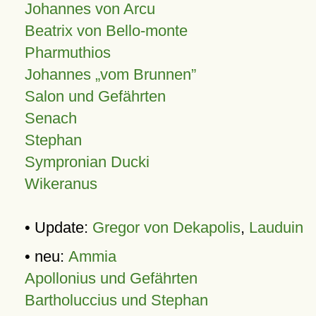
Johannes von Arcu
Beatrix von Bello-monte
Pharmuthios
Johannes
vom Brunnen
Salon und Gefährten
Senach
Stephan
Sympronian Ducki
Wikeranus
• Update:
Gregor von Dekapolis
,
Lauduin
• neu:
Ammia
Apollonius und Gefährten
Bartholuccius und Stephan