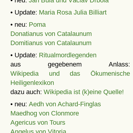
• neu:
Jan Bula und Václav Drbola
• Update:
Maria Rosa Julia Billiart
• neu:
Poma
Donatianus von Catalaunum
Domitianus von Catalaunum
• Update:
Ritualmordlegenden
aus gegebenem Anlass:
Wikipedia und das Ökumenische
Heiligenlexikon
dazu auch:
Wikipedia ist (k)eine Quelle!
• neu:
Aedh von Achard-Finglas
Maedhog von Clonmore
Agericus von Tours
Angelus von Vitoria