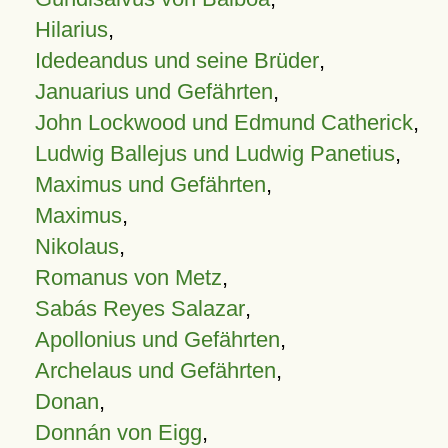
Hilarius
,
Idedeandus und seine Brüder
,
Januarius und Gefährten
,
John Lockwood und Edmund Catherick
,
Ludwig Ballejus und Ludwig Panetius
,
Maximus und Gefährten
,
Maximus
,
Nikolaus
,
Romanus von Metz
,
Sabás Reyes Salazar
,
Apollonius und Gefährten
,
Archelaus und Gefährten
,
Donan
,
Donnán von Eigg
,