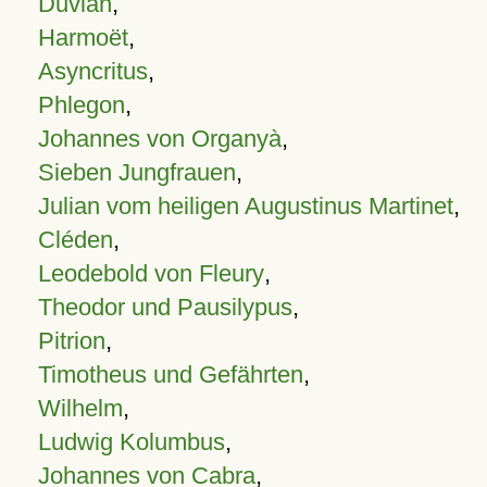
Duvian
,
Harmoët
,
Asyncritus
,
Phlegon
,
Johannes von Organyà
,
Sieben Jungfrauen
,
Julian vom heiligen Augustinus Martinet
,
Cléden
,
Leodebold von Fleury
,
Theodor und Pausilypus
,
Pitrion
,
Timotheus und Gefährten
,
Wilhelm
,
Ludwig Kolumbus
,
Johannes von Cabra
,