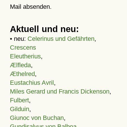
Mail absenden.
Aktuell und neu:
• neu:
Celerinus und Gefährten
,
Crescens
Eleutherius
,
Ælfleda
,
Æthelred
,
Eustachius Avril
,
Miles Gerard und Francis Dickenson
,
Fulbert
,
Gilduin
,
Giunoc von Buchan
,
Gundisalvus von Balboa
,