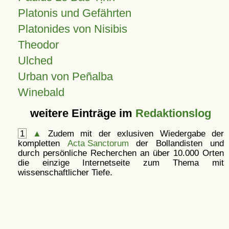
Platonis und Gefährten
Platonides von Nisibis
Theodor
Ulched
Urban von Peñalba
Winebald
weitere Einträge im
Redaktionslog
1
▲
Zudem mit der exlusiven Wiedergabe der
kompletten
Acta Sanctorum
der Bollandisten und
durch persönliche Recherchen an über 10.000 Orten
die einzige Internetseite zum Thema mit
wissenschaftlicher Tiefe.