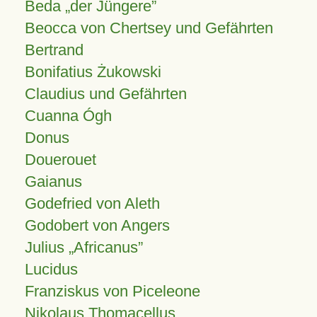
Beda „der Jüngere”
Beocca von Chertsey und Gefährten
Bertrand
Bonifatius Żukowski
Claudius und Gefährten
Cuanna Ógh
Donus
Douerouet
Gaianus
Godefried von Aleth
Godobert von Angers
Julius
Africanus
Lucidus
Franziskus von Piceleone
Nikolaus Thomacellus