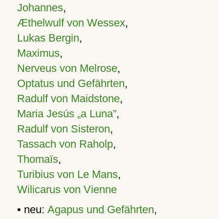
Johannes
,
Æthelwulf von Wessex
,
Lukas Bergin
,
Maximus
,
Nerveus von Melrose
,
Optatus und Gefährten
,
Radulf von Maidstone
,
Maria Jesús „a Luna”
,
Radulf von Sisteron
,
Tassach von Raholp
,
Thomaïs
,
Turibius von Le Mans
,
Wilicarus von Vienne
• neu:
Agapus und Gefährten
,