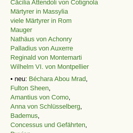
Cäcilia Attendoli von Cotignola
Märtyrer in Massylia
viele Märtyrer in Rom
Mauger
Nathäus von Achonry
Palladius von Auxerre
Reginald von Montemarti
Wilhelm VI. von Montpellier
• neu:
Béchara Abou Mrad
,
Fulton Sheen
,
Amantius von Como
,
Anna von Schlüsselberg
,
Bademus
,
Concessus und Gefährten
,