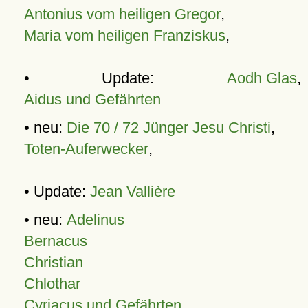
Antonius vom heiligen Gregor
,
Maria vom heiligen Franziskus
,
• Update:
Aodh Glas
,
Aidus und Gefährten
• neu:
Die 70 / 72 Jünger Jesu Christi
,
Toten-Auferwecker
,
• Update:
Jean Vallière
• neu:
Adelinus
Bernacus
Christian
Chlothar
Cyriacus und Gefährten