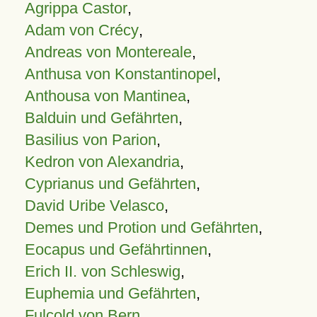
Agrippa Castor
,
Adam von Crécy
,
Andreas von Montereale
,
Anthusa von Konstantinopel
,
Anthousa von Mantinea
,
Balduin und Gefährten
,
Basilius von Parion
,
Kedron von Alexandria
,
Cyprianus und Gefährten
,
David Uribe Velasco
,
Demes und Protion und Gefährten
,
Eocapus und Gefährtinnen
,
Erich II. von Schleswig
,
Euphemia und Gefährten
,
Fulcold von Bern
,