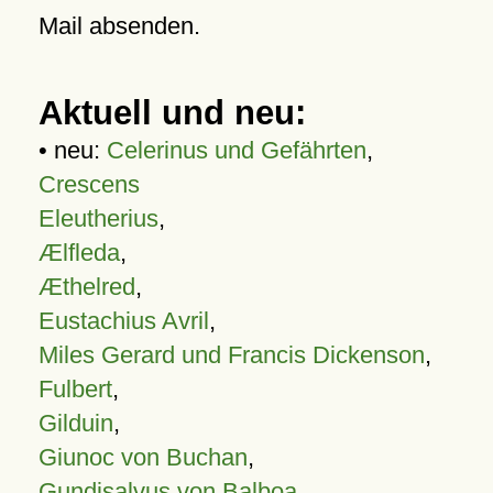
Mail absenden.
Aktuell und neu:
• neu:
Celerinus und Gefährten
,
Crescens
Eleutherius
,
Ælfleda
,
Æthelred
,
Eustachius Avril
,
Miles Gerard und Francis Dickenson
,
Fulbert
,
Gilduin
,
Giunoc von Buchan
,
Gundisalvus von Balboa
,