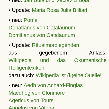
• neu:
Jan Bula und Václav Drbola
• Update:
Maria Rosa Julia Billiart
• neu:
Poma
Donatianus von Catalaunum
Domitianus von Catalaunum
• Update:
Ritualmordlegenden
aus gegebenem Anlass:
Wikipedia und das Ökumenische
Heiligenlexikon
dazu auch:
Wikipedia ist (k)eine Quelle!
• neu:
Aedh von Achard-Finglas
Maedhog von Clonmore
Agericus von Tours
Angelus von Vitoria