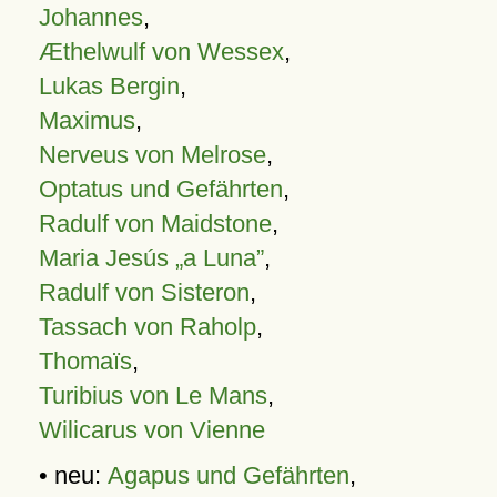
Johannes
,
Æthelwulf von Wessex
,
Lukas Bergin
,
Maximus
,
Nerveus von Melrose
,
Optatus und Gefährten
,
Radulf von Maidstone
,
Maria Jesús „a Luna”
,
Radulf von Sisteron
,
Tassach von Raholp
,
Thomaïs
,
Turibius von Le Mans
,
Wilicarus von Vienne
• neu:
Agapus und Gefährten
,