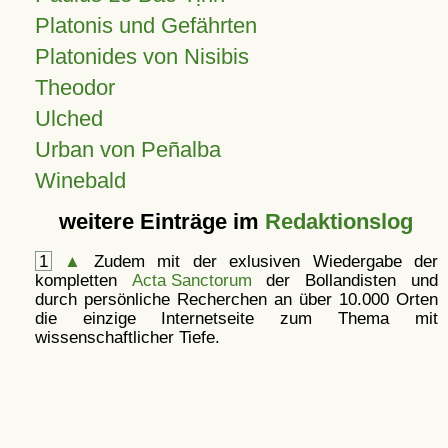
Platonis und Gefährten
Platonides von Nisibis
Theodor
Ulched
Urban von Peñalba
Winebald
weitere Einträge im
Redaktionslog
1
▲
Zudem mit der exlusiven Wiedergabe der
kompletten
Acta Sanctorum
der Bollandisten und
durch persönliche Recherchen an über 10.000 Orten
die einzige Internetseite zum Thema mit
wissenschaftlicher Tiefe.