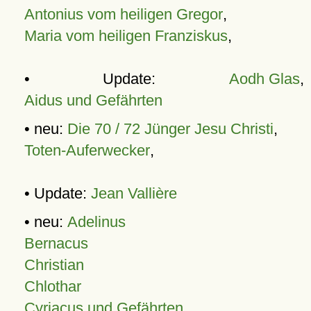
Antonius vom heiligen Gregor
,
Maria vom heiligen Franziskus
,
• Update:
Aodh Glas
,
Aidus und Gefährten
• neu:
Die 70 / 72 Jünger Jesu Christi
,
Toten-Auferwecker
,
• Update:
Jean Vallière
• neu:
Adelinus
Bernacus
Christian
Chlothar
Cyriacus und Gefährten