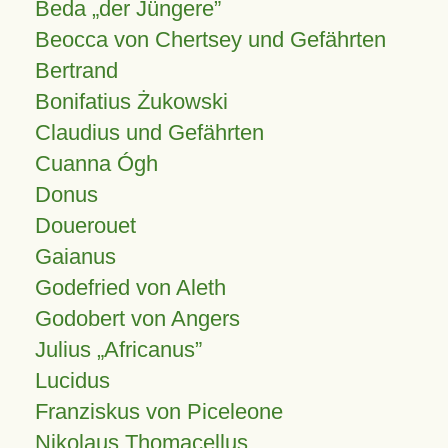
Beda „der Jüngere”
Beocca von Chertsey und Gefährten
Bertrand
Bonifatius Żukowski
Claudius und Gefährten
Cuanna Ógh
Donus
Douerouet
Gaianus
Godefried von Aleth
Godobert von Angers
Julius
Africanus
Lucidus
Franziskus von Piceleone
Nikolaus Thomacellus