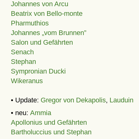
Johannes von Arcu
Beatrix von Bello-monte
Pharmuthios
Johannes
vom Brunnen
Salon und Gefährten
Senach
Stephan
Sympronian Ducki
Wikeranus
• Update:
Gregor von Dekapolis
,
Lauduin
• neu:
Ammia
Apollonius und Gefährten
Bartholuccius und Stephan