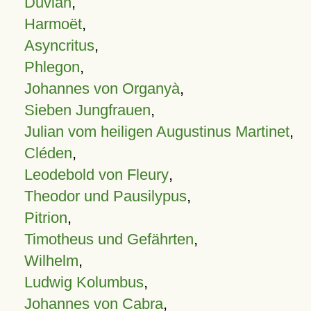
Duvian
,
Harmoët
,
Asyncritus
,
Phlegon
,
Johannes von Organyà
,
Sieben Jungfrauen
,
Julian vom heiligen Augustinus Martinet
,
Cléden
,
Leodebold von Fleury
,
Theodor und Pausilypus
,
Pitrion
,
Timotheus und Gefährten
,
Wilhelm
,
Ludwig Kolumbus
,
Johannes von Cabra
,