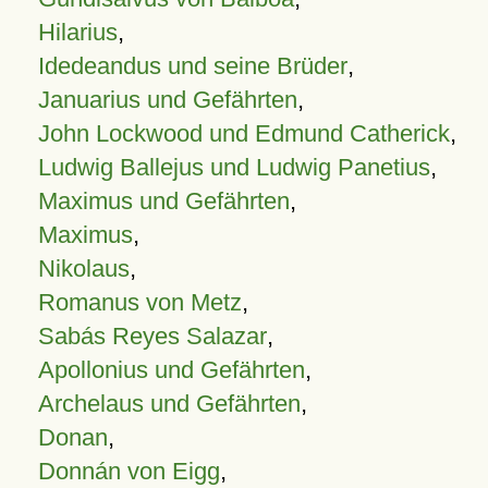
Hilarius
,
Idedeandus und seine Brüder
,
Januarius und Gefährten
,
John Lockwood und Edmund Catherick
,
Ludwig Ballejus und Ludwig Panetius
,
Maximus und Gefährten
,
Maximus
,
Nikolaus
,
Romanus von Metz
,
Sabás Reyes Salazar
,
Apollonius und Gefährten
,
Archelaus und Gefährten
,
Donan
,
Donnán von Eigg
,