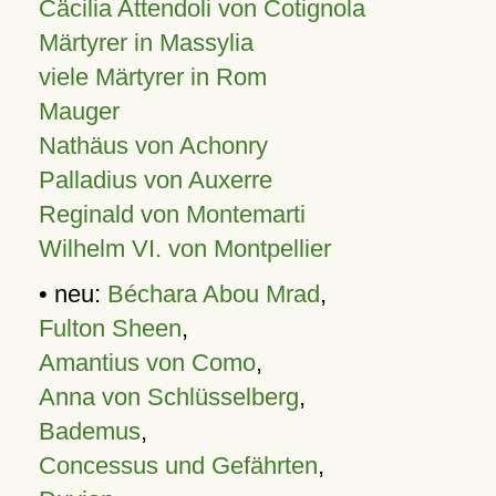
Cäcilia Attendoli von Cotignola
Märtyrer in Massylia
viele Märtyrer in Rom
Mauger
Nathäus von Achonry
Palladius von Auxerre
Reginald von Montemarti
Wilhelm VI. von Montpellier
• neu:
Béchara Abou Mrad
,
Fulton Sheen
,
Amantius von Como
,
Anna von Schlüsselberg
,
Bademus
,
Concessus und Gefährten
,