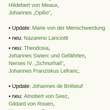
Hildebert von Meaux
,
Johannes „Opilio”
,
• Update:
Marie von der Menschwerdung
• neu:
Nazareno Lanciotti
• neu:
Theodosia
,
Johannes Swierc und Gefährten
,
Nerses IV. „Schnorhali”
,
Johannes Franziskus Lefranc
,
• Update:
Johannes de Brébeuf
• neu:
Alnobert von Seez
,
Gildard von Rouen
,