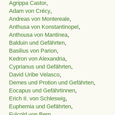
Agrippa Castor
,
Adam von Crécy
,
Andreas von Montereale
,
Anthusa von Konstantinopel
,
Anthousa von Mantinea
,
Balduin und Gefährten
,
Basilius von Parion
,
Kedron von Alexandria
,
Cyprianus und Gefährten
,
David Uribe Velasco
,
Demes und Protion und Gefährten
,
Eocapus und Gefährtinnen
,
Erich II. von Schleswig
,
Euphemia und Gefährten
,
Fulcold von Bern
,