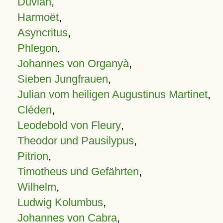
Duvian
,
Harmoët
,
Asyncritus
,
Phlegon
,
Johannes von Organyà
,
Sieben Jungfrauen
,
Julian vom heiligen Augustinus Martinet
,
Cléden
,
Leodebold von Fleury
,
Theodor und Pausilypus
,
Pitrion
,
Timotheus und Gefährten
,
Wilhelm
,
Ludwig Kolumbus
,
Johannes von Cabra
,