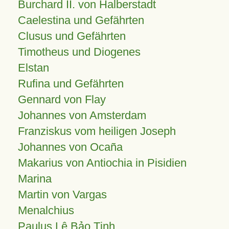
Burchard II. von Halberstadt
Caelestina und Gefährten
Clusus und Gefährten
Timotheus und Diogenes
Elstan
Rufina und Gefährten
Gennard von Flay
Johannes von Amsterdam
Franziskus vom heiligen Joseph
Johannes von Ocaña
Makarius von Antiochia in Pisidien
Marina
Martin von Vargas
Menalchius
Paulus Lê Bảo Tịnh