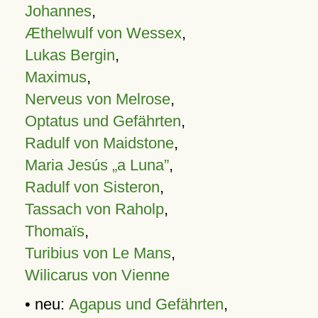
Johannes
,
Æthelwulf von Wessex
,
Lukas Bergin
,
Maximus
,
Nerveus von Melrose
,
Optatus und Gefährten
,
Radulf von Maidstone
,
Maria Jesús „a Luna”
,
Radulf von Sisteron
,
Tassach von Raholp
,
Thomaïs
,
Turibius von Le Mans
,
Wilicarus von Vienne
• neu:
Agapus und Gefährten
,