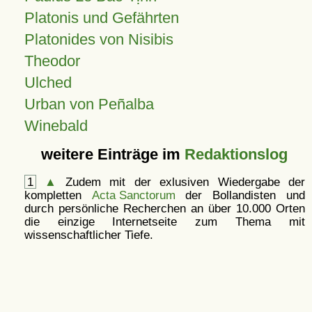
Platonis und Gefährten
Platonides von Nisibis
Theodor
Ulched
Urban von Peñalba
Winebald
weitere Einträge im
Redaktionslog
1
▲
Zudem mit der exlusiven Wiedergabe der
kompletten
Acta Sanctorum
der Bollandisten und
durch persönliche Recherchen an über 10.000 Orten
die einzige Internetseite zum Thema mit
wissenschaftlicher Tiefe.