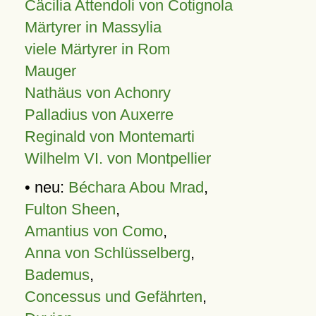
Cäcilia Attendoli von Cotignola
Märtyrer in Massylia
viele Märtyrer in Rom
Mauger
Nathäus von Achonry
Palladius von Auxerre
Reginald von Montemarti
Wilhelm VI. von Montpellier
• neu:
Béchara Abou Mrad
,
Fulton Sheen
,
Amantius von Como
,
Anna von Schlüsselberg
,
Bademus
,
Concessus und Gefährten
,