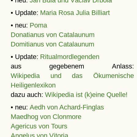
• neu:
Jan Bula und Václav Drbola
• Update:
Maria Rosa Julia Billiart
• neu:
Poma
Donatianus von Catalaunum
Domitianus von Catalaunum
• Update:
Ritualmordlegenden
aus gegebenem Anlass:
Wikipedia und das Ökumenische
Heiligenlexikon
dazu auch:
Wikipedia ist (k)eine Quelle!
• neu:
Aedh von Achard-Finglas
Maedhog von Clonmore
Agericus von Tours
Angelus von Vitoria