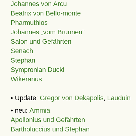
Johannes von Arcu
Beatrix von Bello-monte
Pharmuthios
Johannes
vom Brunnen
Salon und Gefährten
Senach
Stephan
Sympronian Ducki
Wikeranus
• Update:
Gregor von Dekapolis
,
Lauduin
• neu:
Ammia
Apollonius und Gefährten
Bartholuccius und Stephan