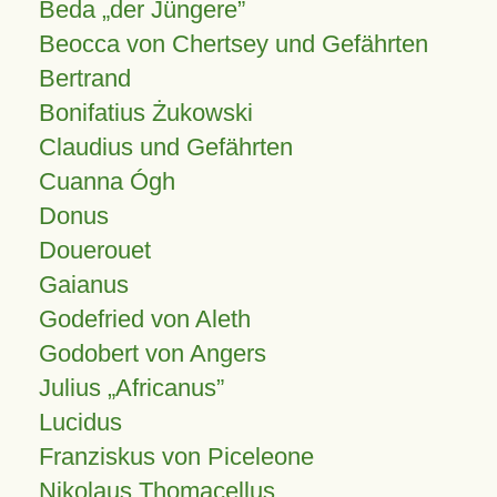
Beda „der Jüngere”
Beocca von Chertsey und Gefährten
Bertrand
Bonifatius Żukowski
Claudius und Gefährten
Cuanna Ógh
Donus
Douerouet
Gaianus
Godefried von Aleth
Godobert von Angers
Julius
Africanus
Lucidus
Franziskus von Piceleone
Nikolaus Thomacellus