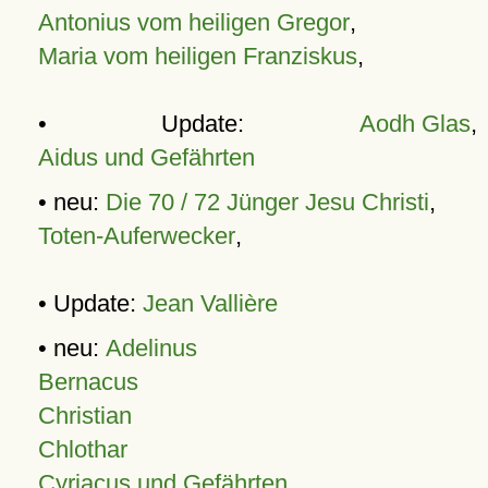
Antonius vom heiligen Gregor
,
Maria vom heiligen Franziskus
,
• Update:
Aodh Glas
,
Aidus und Gefährten
• neu:
Die 70 / 72 Jünger Jesu Christi
,
Toten-Auferwecker
,
• Update:
Jean Vallière
• neu:
Adelinus
Bernacus
Christian
Chlothar
Cyriacus und Gefährten