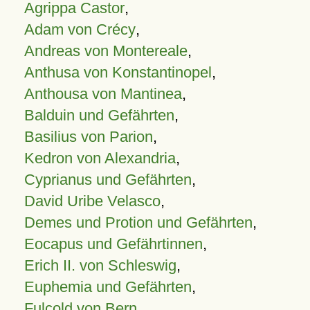
Agrippa Castor
,
Adam von Crécy
,
Andreas von Montereale
,
Anthusa von Konstantinopel
,
Anthousa von Mantinea
,
Balduin und Gefährten
,
Basilius von Parion
,
Kedron von Alexandria
,
Cyprianus und Gefährten
,
David Uribe Velasco
,
Demes und Protion und Gefährten
,
Eocapus und Gefährtinnen
,
Erich II. von Schleswig
,
Euphemia und Gefährten
,
Fulcold von Bern
,