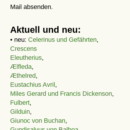
Mail absenden.
Aktuell und neu:
• neu:
Celerinus und Gefährten
,
Crescens
Eleutherius
,
Ælfleda
,
Æthelred
,
Eustachius Avril
,
Miles Gerard und Francis Dickenson
,
Fulbert
,
Gilduin
,
Giunoc von Buchan
,
Gundisalvus von Balboa
,