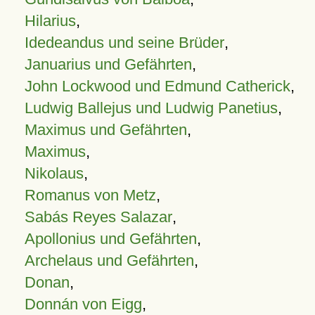
Hilarius
,
Idedeandus und seine Brüder
,
Januarius und Gefährten
,
John Lockwood und Edmund Catherick
,
Ludwig Ballejus und Ludwig Panetius
,
Maximus und Gefährten
,
Maximus
,
Nikolaus
,
Romanus von Metz
,
Sabás Reyes Salazar
,
Apollonius und Gefährten
,
Archelaus und Gefährten
,
Donan
,
Donnán von Eigg
,