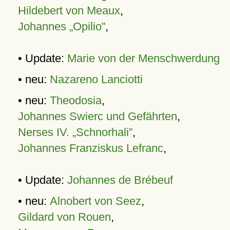
Hildebert von Meaux
,
Johannes „Opilio”
,
• Update:
Marie von der Menschwerdung
• neu:
Nazareno Lanciotti
• neu:
Theodosia
,
Johannes Swierc und Gefährten
,
Nerses IV. „Schnorhali”
,
Johannes Franziskus Lefranc
,
• Update:
Johannes de Brébeuf
• neu:
Alnobert von Seez
,
Gildard von Rouen
,