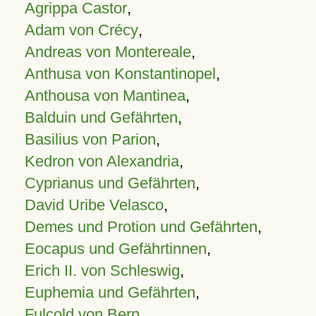
Agrippa Castor
,
Adam von Crécy
,
Andreas von Montereale
,
Anthusa von Konstantinopel
,
Anthousa von Mantinea
,
Balduin und Gefährten
,
Basilius von Parion
,
Kedron von Alexandria
,
Cyprianus und Gefährten
,
David Uribe Velasco
,
Demes und Protion und Gefährten
,
Eocapus und Gefährtinnen
,
Erich II. von Schleswig
,
Euphemia und Gefährten
,
Fulcold von Bern
,