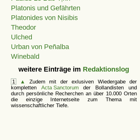
Platonis und Gefährten
Platonides von Nisibis
Theodor
Ulched
Urban von Peñalba
Winebald
weitere Einträge im
Redaktionslog
1
▲
Zudem mit der exlusiven Wiedergabe der
kompletten
Acta Sanctorum
der Bollandisten und
durch persönliche Recherchen an über 10.000 Orten
die einzige Internetseite zum Thema mit
wissenschaftlicher Tiefe.