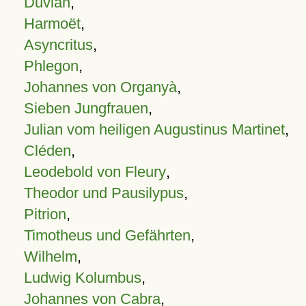
Duvian
,
Harmoët
,
Asyncritus
,
Phlegon
,
Johannes von Organyà
,
Sieben Jungfrauen
,
Julian vom heiligen Augustinus Martinet
,
Cléden
,
Leodebold von Fleury
,
Theodor und Pausilypus
,
Pitrion
,
Timotheus und Gefährten
,
Wilhelm
,
Ludwig Kolumbus
,
Johannes von Cabra
,