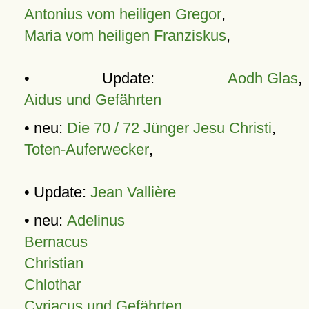
Antonius vom heiligen Gregor
,
Maria vom heiligen Franziskus
,
• Update:
Aodh Glas
,
Aidus und Gefährten
• neu:
Die 70 / 72 Jünger Jesu Christi
,
Toten-Auferwecker
,
• Update:
Jean Vallière
• neu:
Adelinus
Bernacus
Christian
Chlothar
Cyriacus und Gefährten