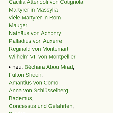
Cäcilia Attendoli von Cotignola
Märtyrer in Massylia
viele Märtyrer in Rom
Mauger
Nathäus von Achonry
Palladius von Auxerre
Reginald von Montemarti
Wilhelm VI. von Montpellier
• neu:
Béchara Abou Mrad
,
Fulton Sheen
,
Amantius von Como
,
Anna von Schlüsselberg
,
Bademus
,
Concessus und Gefährten
,