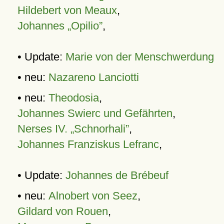
Hildebert von Meaux
,
Johannes „Opilio”
,
• Update:
Marie von der Menschwerdung
• neu:
Nazareno Lanciotti
• neu:
Theodosia
,
Johannes Swierc und Gefährten
,
Nerses IV. „Schnorhali”
,
Johannes Franziskus Lefranc
,
• Update:
Johannes de Brébeuf
• neu:
Alnobert von Seez
,
Gildard von Rouen
,