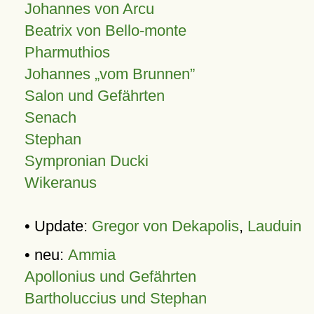
Johannes von Arcu
Beatrix von Bello-monte
Pharmuthios
Johannes
vom Brunnen
Salon und Gefährten
Senach
Stephan
Sympronian Ducki
Wikeranus
• Update:
Gregor von Dekapolis
,
Lauduin
• neu:
Ammia
Apollonius und Gefährten
Bartholuccius und Stephan