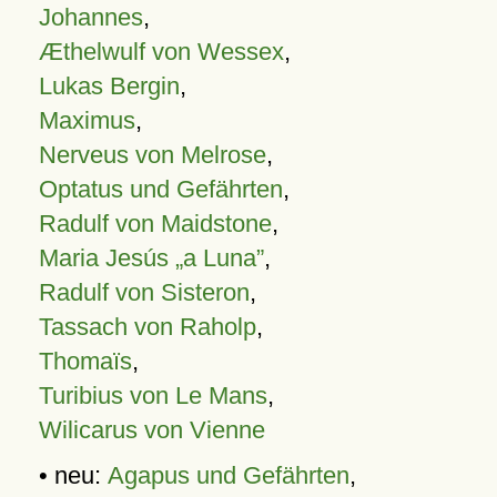
Johannes
,
Æthelwulf von Wessex
,
Lukas Bergin
,
Maximus
,
Nerveus von Melrose
,
Optatus und Gefährten
,
Radulf von Maidstone
,
Maria Jesús „a Luna”
,
Radulf von Sisteron
,
Tassach von Raholp
,
Thomaïs
,
Turibius von Le Mans
,
Wilicarus von Vienne
• neu:
Agapus und Gefährten
,