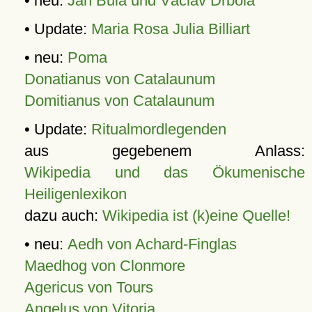
• neu:
Jan Bula und Václav Drbola
• Update:
Maria Rosa Julia Billiart
• neu:
Poma
Donatianus von Catalaunum
Domitianus von Catalaunum
• Update:
Ritualmordlegenden
aus gegebenem Anlass:
Wikipedia und das Ökumenische
Heiligenlexikon
dazu auch:
Wikipedia ist (k)eine Quelle!
• neu:
Aedh von Achard-Finglas
Maedhog von Clonmore
Agericus von Tours
Angelus von Vitoria