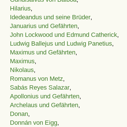
Hilarius
,
Idedeandus und seine Brüder
,
Januarius und Gefährten
,
John Lockwood und Edmund Catherick
,
Ludwig Ballejus und Ludwig Panetius
,
Maximus und Gefährten
,
Maximus
,
Nikolaus
,
Romanus von Metz
,
Sabás Reyes Salazar
,
Apollonius und Gefährten
,
Archelaus und Gefährten
,
Donan
,
Donnán von Eigg
,