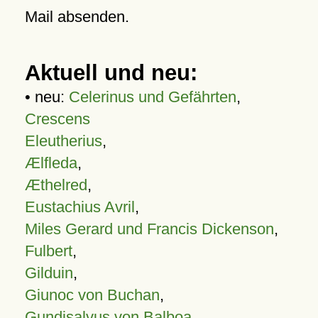
Mail absenden.
Aktuell und neu:
• neu:
Celerinus und Gefährten
,
Crescens
Eleutherius
,
Ælfleda
,
Æthelred
,
Eustachius Avril
,
Miles Gerard und Francis Dickenson
,
Fulbert
,
Gilduin
,
Giunoc von Buchan
,
Gundisalvus von Balboa
,