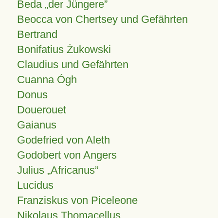
Beda „der Jüngere”
Beocca von Chertsey und Gefährten
Bertrand
Bonifatius Żukowski
Claudius und Gefährten
Cuanna Ógh
Donus
Douerouet
Gaianus
Godefried von Aleth
Godobert von Angers
Julius
Africanus
Lucidus
Franziskus von Piceleone
Nikolaus Thomacellus