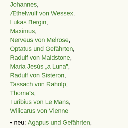
Johannes
,
Æthelwulf von Wessex
,
Lukas Bergin
,
Maximus
,
Nerveus von Melrose
,
Optatus und Gefährten
,
Radulf von Maidstone
,
Maria Jesús „a Luna”
,
Radulf von Sisteron
,
Tassach von Raholp
,
Thomaïs
,
Turibius von Le Mans
,
Wilicarus von Vienne
• neu:
Agapus und Gefährten
,