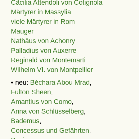
Cäcilia Attendoli von Cotignola
Märtyrer in Massylia
viele Märtyrer in Rom
Mauger
Nathäus von Achonry
Palladius von Auxerre
Reginald von Montemarti
Wilhelm VI. von Montpellier
• neu:
Béchara Abou Mrad
,
Fulton Sheen
,
Amantius von Como
,
Anna von Schlüsselberg
,
Bademus
,
Concessus und Gefährten
,