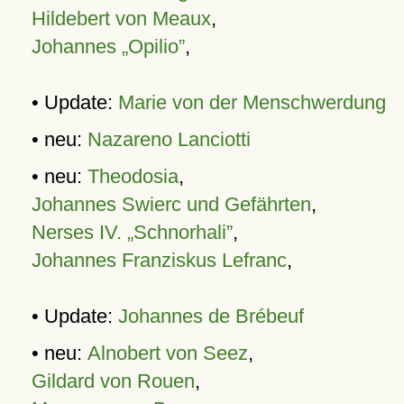
Hildebert von Meaux
,
Johannes „Opilio”
,
• Update:
Marie von der Menschwerdung
• neu:
Nazareno Lanciotti
• neu:
Theodosia
,
Johannes Swierc und Gefährten
,
Nerses IV. „Schnorhali”
,
Johannes Franziskus Lefranc
,
• Update:
Johannes de Brébeuf
• neu:
Alnobert von Seez
,
Gildard von Rouen
,