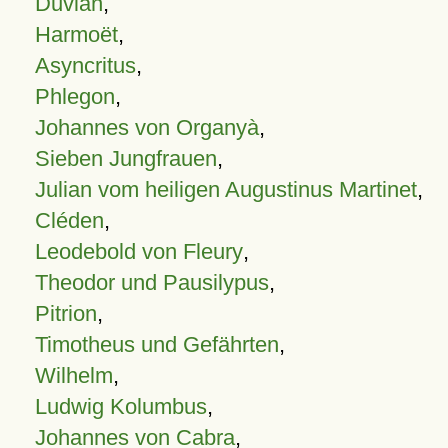
Duvian
,
Harmoët
,
Asyncritus
,
Phlegon
,
Johannes von Organyà
,
Sieben Jungfrauen
,
Julian vom heiligen Augustinus Martinet
,
Cléden
,
Leodebold von Fleury
,
Theodor und Pausilypus
,
Pitrion
,
Timotheus und Gefährten
,
Wilhelm
,
Ludwig Kolumbus
,
Johannes von Cabra
,