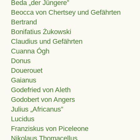
Beda „der Jüngere”
Beocca von Chertsey und Gefährten
Bertrand
Bonifatius Żukowski
Claudius und Gefährten
Cuanna Ógh
Donus
Douerouet
Gaianus
Godefried von Aleth
Godobert von Angers
Julius
Africanus
Lucidus
Franziskus von Piceleone
Nikolaus Thomacellus