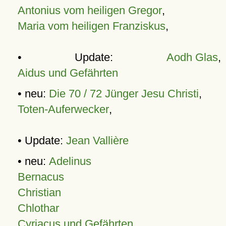
Antonius vom heiligen Gregor
,
Maria vom heiligen Franziskus
,
• Update:
Aodh Glas
,
Aidus und Gefährten
• neu:
Die 70 / 72 Jünger Jesu Christi
,
Toten-Auferwecker
,
• Update:
Jean Vallière
• neu:
Adelinus
Bernacus
Christian
Chlothar
Cyriacus und Gefährten