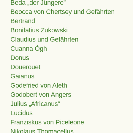
Beda „der Jüngere”
Beocca von Chertsey und Gefährten
Bertrand
Bonifatius Żukowski
Claudius und Gefährten
Cuanna Ógh
Donus
Douerouet
Gaianus
Godefried von Aleth
Godobert von Angers
Julius
Africanus
Lucidus
Franziskus von Piceleone
Nikolaus Thomacellus