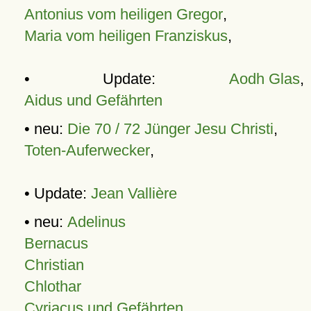
Antonius vom heiligen Gregor
,
Maria vom heiligen Franziskus
,
• Update:
Aodh Glas
,
Aidus und Gefährten
• neu:
Die 70 / 72 Jünger Jesu Christi
,
Toten-Auferwecker
,
• Update:
Jean Vallière
• neu:
Adelinus
Bernacus
Christian
Chlothar
Cyriacus und Gefährten