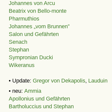
Johannes von Arcu
Beatrix von Bello-monte
Pharmuthios
Johannes
vom Brunnen
Salon und Gefährten
Senach
Stephan
Sympronian Ducki
Wikeranus
• Update:
Gregor von Dekapolis
,
Lauduin
• neu:
Ammia
Apollonius und Gefährten
Bartholuccius und Stephan