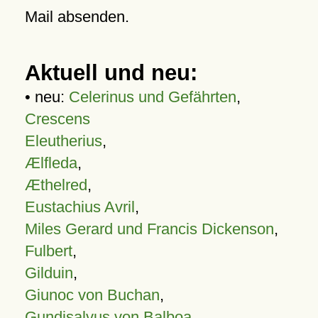
Mail absenden.
Aktuell und neu:
• neu:
Celerinus und Gefährten
,
Crescens
Eleutherius
,
Ælfleda
,
Æthelred
,
Eustachius Avril
,
Miles Gerard und Francis Dickenson
,
Fulbert
,
Gilduin
,
Giunoc von Buchan
,
Gundisalvus von Balboa
,