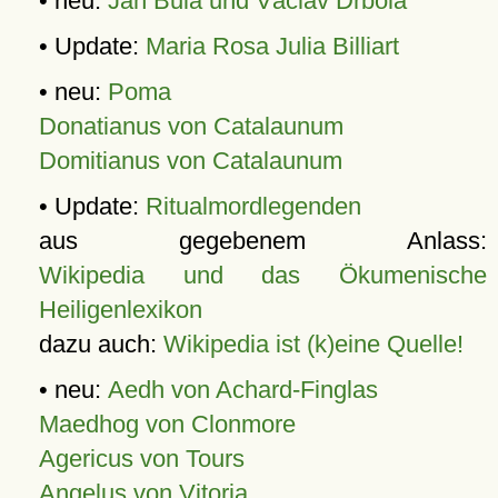
• neu:
Jan Bula und Václav Drbola
• Update:
Maria Rosa Julia Billiart
• neu:
Poma
Donatianus von Catalaunum
Domitianus von Catalaunum
• Update:
Ritualmordlegenden
aus gegebenem Anlass:
Wikipedia und das Ökumenische
Heiligenlexikon
dazu auch:
Wikipedia ist (k)eine Quelle!
• neu:
Aedh von Achard-Finglas
Maedhog von Clonmore
Agericus von Tours
Angelus von Vitoria