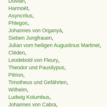
Duvian
,
Harmoët
,
Asyncritus
,
Phlegon
,
Johannes von Organyà
,
Sieben Jungfrauen
,
Julian vom heiligen Augustinus Martinet
,
Cléden
,
Leodebold von Fleury
,
Theodor und Pausilypus
,
Pitrion
,
Timotheus und Gefährten
,
Wilhelm
,
Ludwig Kolumbus
,
Johannes von Cabra
,