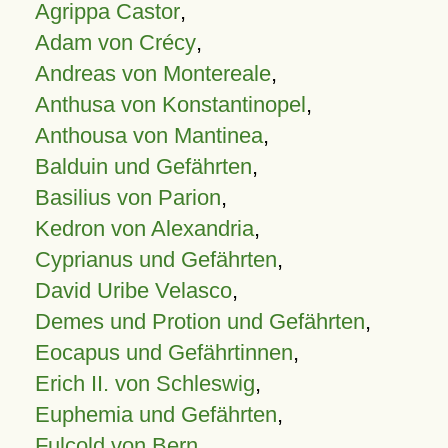
Agrippa Castor
,
Adam von Crécy
,
Andreas von Montereale
,
Anthusa von Konstantinopel
,
Anthousa von Mantinea
,
Balduin und Gefährten
,
Basilius von Parion
,
Kedron von Alexandria
,
Cyprianus und Gefährten
,
David Uribe Velasco
,
Demes und Protion und Gefährten
,
Eocapus und Gefährtinnen
,
Erich II. von Schleswig
,
Euphemia und Gefährten
,
Fulcold von Bern
,