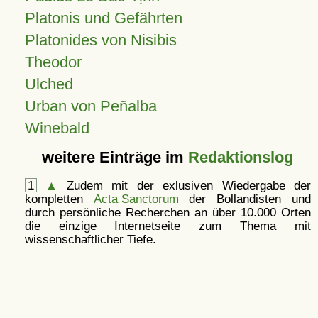
Platonis und Gefährten
Platonides von Nisibis
Theodor
Ulched
Urban von Peñalba
Winebald
weitere Einträge im
Redaktionslog
1
▲
Zudem mit der exlusiven Wiedergabe der
kompletten
Acta Sanctorum
der Bollandisten und
durch persönliche Recherchen an über 10.000 Orten
die einzige Internetseite zum Thema mit
wissenschaftlicher Tiefe.