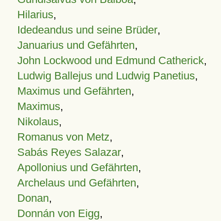
Hilarius
,
Idedeandus und seine Brüder
,
Januarius und Gefährten
,
John Lockwood und Edmund Catherick
,
Ludwig Ballejus und Ludwig Panetius
,
Maximus und Gefährten
,
Maximus
,
Nikolaus
,
Romanus von Metz
,
Sabás Reyes Salazar
,
Apollonius und Gefährten
,
Archelaus und Gefährten
,
Donan
,
Donnán von Eigg
,