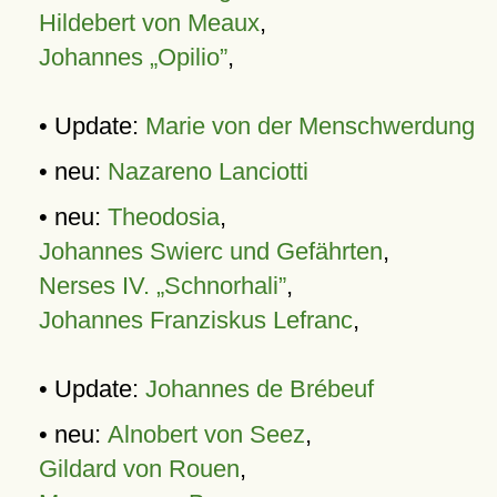
Hildebert von Meaux
,
Johannes „Opilio”
,
• Update:
Marie von der Menschwerdung
• neu:
Nazareno Lanciotti
• neu:
Theodosia
,
Johannes Swierc und Gefährten
,
Nerses IV. „Schnorhali”
,
Johannes Franziskus Lefranc
,
• Update:
Johannes de Brébeuf
• neu:
Alnobert von Seez
,
Gildard von Rouen
,