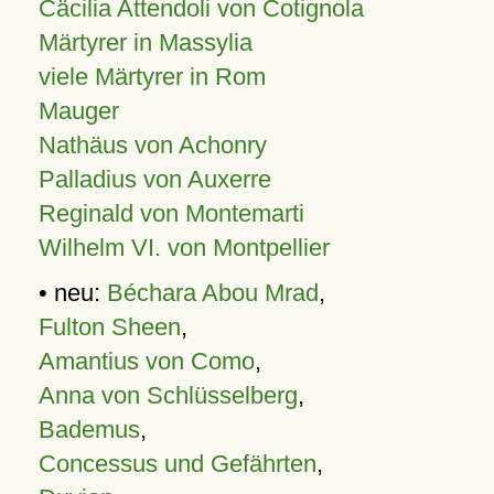
Cäcilia Attendoli von Cotignola
Märtyrer in Massylia
viele Märtyrer in Rom
Mauger
Nathäus von Achonry
Palladius von Auxerre
Reginald von Montemarti
Wilhelm VI. von Montpellier
• neu:
Béchara Abou Mrad
,
Fulton Sheen
,
Amantius von Como
,
Anna von Schlüsselberg
,
Bademus
,
Concessus und Gefährten
,