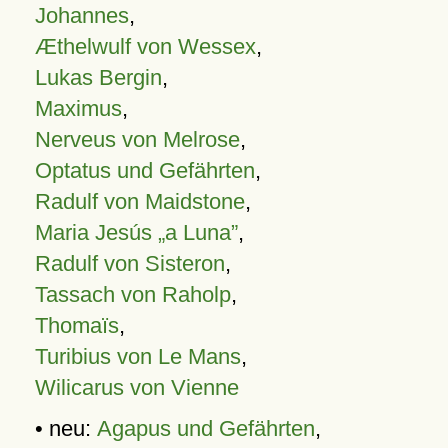
Johannes
,
Æthelwulf von Wessex
,
Lukas Bergin
,
Maximus
,
Nerveus von Melrose
,
Optatus und Gefährten
,
Radulf von Maidstone
,
Maria Jesús „a Luna”
,
Radulf von Sisteron
,
Tassach von Raholp
,
Thomaïs
,
Turibius von Le Mans
,
Wilicarus von Vienne
• neu:
Agapus und Gefährten
,