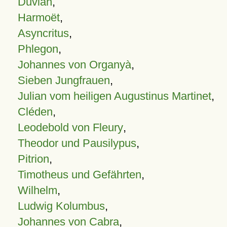
Duvian
,
Harmoët
,
Asyncritus
,
Phlegon
,
Johannes von Organyà
,
Sieben Jungfrauen
,
Julian vom heiligen Augustinus Martinet
,
Cléden
,
Leodebold von Fleury
,
Theodor und Pausilypus
,
Pitrion
,
Timotheus und Gefährten
,
Wilhelm
,
Ludwig Kolumbus
,
Johannes von Cabra
,