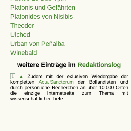
Platonis und Gefährten
Platonides von Nisibis
Theodor
Ulched
Urban von Peñalba
Winebald
weitere Einträge im
Redaktionslog
1
▲
Zudem mit der exlusiven Wiedergabe der
kompletten
Acta Sanctorum
der Bollandisten und
durch persönliche Recherchen an über 10.000 Orten
die einzige Internetseite zum Thema mit
wissenschaftlicher Tiefe.