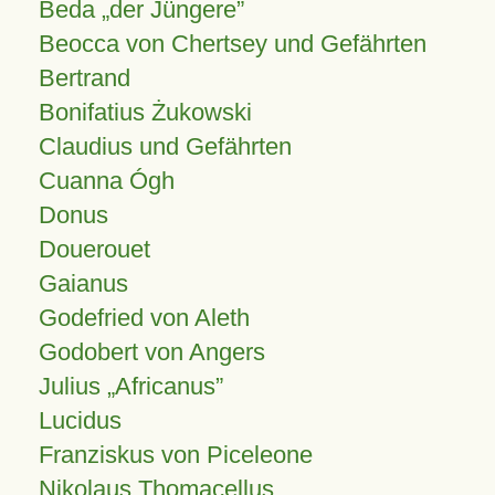
Beda „der Jüngere”
Beocca von Chertsey und Gefährten
Bertrand
Bonifatius Żukowski
Claudius und Gefährten
Cuanna Ógh
Donus
Douerouet
Gaianus
Godefried von Aleth
Godobert von Angers
Julius
Africanus
Lucidus
Franziskus von Piceleone
Nikolaus Thomacellus