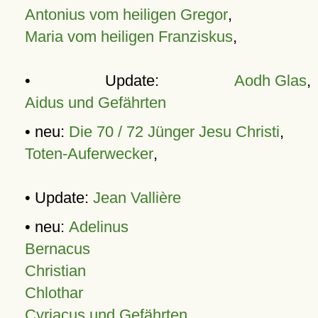
Antonius vom heiligen Gregor
,
Maria vom heiligen Franziskus
,
• Update:
Aodh Glas
,
Aidus und Gefährten
• neu:
Die 70 / 72 Jünger Jesu Christi
,
Toten-Auferwecker
,
• Update:
Jean Vallière
• neu:
Adelinus
Bernacus
Christian
Chlothar
Cyriacus und Gefährten