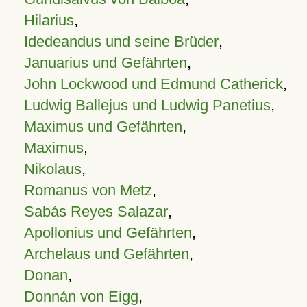
Hilarius
,
Idedeandus und seine Brüder
,
Januarius und Gefährten
,
John Lockwood und Edmund Catherick
,
Ludwig Ballejus und Ludwig Panetius
,
Maximus und Gefährten
,
Maximus
,
Nikolaus
,
Romanus von Metz
,
Sabás Reyes Salazar
,
Apollonius und Gefährten
,
Archelaus und Gefährten
,
Donan
,
Donnán von Eigg
,