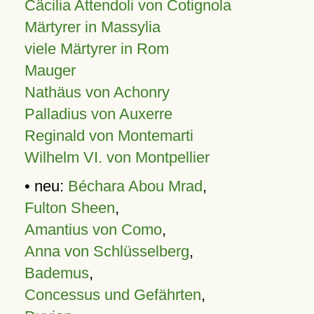
Cäcilia Attendoli von Cotignola
Märtyrer in Massylia
viele Märtyrer in Rom
Mauger
Nathäus von Achonry
Palladius von Auxerre
Reginald von Montemarti
Wilhelm VI. von Montpellier
• neu:
Béchara Abou Mrad
,
Fulton Sheen
,
Amantius von Como
,
Anna von Schlüsselberg
,
Bademus
,
Concessus und Gefährten
,