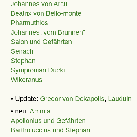
Johannes von Arcu
Beatrix von Bello-monte
Pharmuthios
Johannes
vom Brunnen
Salon und Gefährten
Senach
Stephan
Sympronian Ducki
Wikeranus
• Update:
Gregor von Dekapolis
,
Lauduin
• neu:
Ammia
Apollonius und Gefährten
Bartholuccius und Stephan