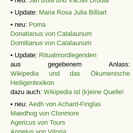
• neu:
Jan Bula und Václav Drbola
• Update:
Maria Rosa Julia Billiart
• neu:
Poma
Donatianus von Catalaunum
Domitianus von Catalaunum
• Update:
Ritualmordlegenden
aus gegebenem Anlass:
Wikipedia und das Ökumenische
Heiligenlexikon
dazu auch:
Wikipedia ist (k)eine Quelle!
• neu:
Aedh von Achard-Finglas
Maedhog von Clonmore
Agericus von Tours
Angelus von Vitoria