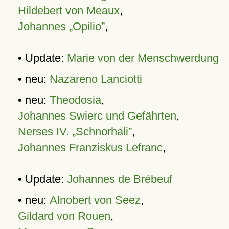
Hildebert von Meaux
,
Johannes „Opilio”
,
• Update:
Marie von der Menschwerdung
• neu:
Nazareno Lanciotti
• neu:
Theodosia
,
Johannes Swierc und Gefährten
,
Nerses IV. „Schnorhali”
,
Johannes Franziskus Lefranc
,
• Update:
Johannes de Brébeuf
• neu:
Alnobert von Seez
,
Gildard von Rouen
,