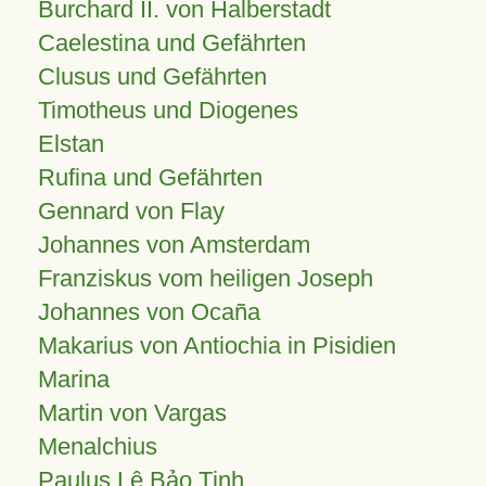
Burchard II. von Halberstadt
Caelestina und Gefährten
Clusus und Gefährten
Timotheus und Diogenes
Elstan
Rufina und Gefährten
Gennard von Flay
Johannes von Amsterdam
Franziskus vom heiligen Joseph
Johannes von Ocaña
Makarius von Antiochia in Pisidien
Marina
Martin von Vargas
Menalchius
Paulus Lê Bảo Tịnh