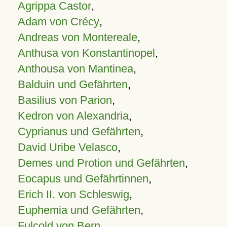
Agrippa Castor
,
Adam von Crécy
,
Andreas von Montereale
,
Anthusa von Konstantinopel
,
Anthousa von Mantinea
,
Balduin und Gefährten
,
Basilius von Parion
,
Kedron von Alexandria
,
Cyprianus und Gefährten
,
David Uribe Velasco
,
Demes und Protion und Gefährten
,
Eocapus und Gefährtinnen
,
Erich II. von Schleswig
,
Euphemia und Gefährten
,
Fulcold von Bern
,