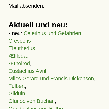
Mail absenden.
Aktuell und neu:
• neu:
Celerinus und Gefährten
,
Crescens
Eleutherius
,
Ælfleda
,
Æthelred
,
Eustachius Avril
,
Miles Gerard und Francis Dickenson
,
Fulbert
,
Gilduin
,
Giunoc von Buchan
,
Gundisalvus von Balboa
,