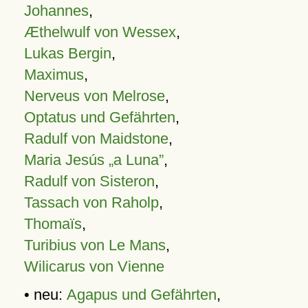
Johannes
,
Æthelwulf von Wessex
,
Lukas Bergin
,
Maximus
,
Nerveus von Melrose
,
Optatus und Gefährten
,
Radulf von Maidstone
,
Maria Jesús „a Luna”
,
Radulf von Sisteron
,
Tassach von Raholp
,
Thomaïs
,
Turibius von Le Mans
,
Wilicarus von Vienne
• neu:
Agapus und Gefährten
,