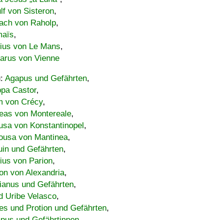
lf von Sisteron
,
ach von Raholp
,
maïs
,
bius von Le Mans
,
carus von Vienne
u:
Agapus und Gefährten
,
ppa Castor
,
 von Crécy
,
eas von Montereale
,
usa von Konstantinopel
,
ousa von Mantinea
,
uin und Gefährten
,
lius von Parion
,
on von Alexandria
,
ianus und Gefährten
,
d Uribe Velasco
,
s und Protion und Gefährten
,
pus und Gefährtinnen
,