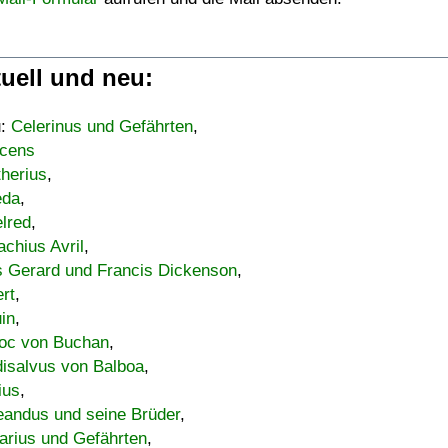
uell und neu:
u:
Celerinus und Gefährten
,
cens
therius
,
eda
,
lred
,
achius Avril
,
s Gerard und Francis Dickenson
,
ert
,
uin
,
oc von Buchan
,
isalvus von Balboa
,
ius
,
eandus und seine Brüder
,
arius und Gefährten
,