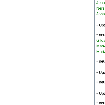
Joha
Ners
Joha
• Up
• ne
Gild
Manv
Mari
• ne
• Up
• ne
• Up
• ne