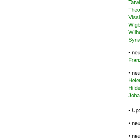
Tatw
Theo
Viss
Wigb
Wilh
Syna
• ne
Fran
• ne
Hele
Hild
Joha
• Up
• ne
• ne