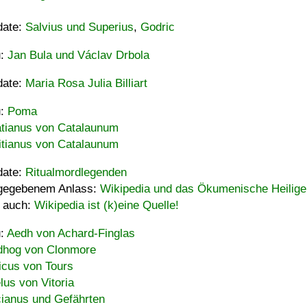
date:
Salvius und Superius
,
Godric
u:
Jan Bula und Václav Drbola
date:
Maria Rosa Julia Billiart
u:
Poma
tianus von Catalaunum
tianus von Catalaunum
date:
Ritualmordlegenden
gegebenem Anlass:
Wikipedia und das Ökumenische Heilige
 auch:
Wikipedia ist (k)eine Quelle!
u:
Aedh von Achard-Finglas
hog von Clonmore
icus von Tours
lus von Vitoria
ianus und Gefährten