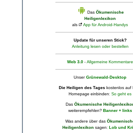
Das
Ökumenische
Heiligenlexikon
als
App für Android-Handys
Update für unseren Stick?
Anleitung lesen oder bestellen
Web 3.0
-
Allgemeine Kommentare
Unser
Grünewald-Desktop
Die Heiligen des Tages
kostenlos auf 
Homepage einbinden:
So geht es
Das
Ökumenische Heiligenlexiko
weiterempfehlen?
Banner + links
Was andere über das
Ökumenisch
Heiligenlexikon
sagen:
Lob und Kri