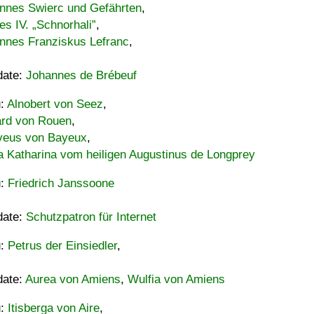
nnes Swierc und Gefährten
,
es IV. „Schnorhali”
,
nnes Franziskus Lefranc
,
date:
Johannes de Brébeuf
u:
Alnobert von Seez
,
ard von Rouen
,
eus von Bayeux
,
a Katharina vom heiligen Augustinus de Longprey
u:
Friedrich Janssoone
date:
Schutzpatron für Internet
u:
Petrus der Einsiedler
,
date:
Aurea von Amiens
,
Wulfia von Amiens
u:
Itisberga von Aire
,