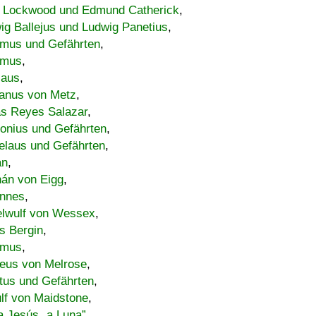
 Lockwood und Edmund Catherick
,
ig Ballejus und Ludwig Panetius
,
mus und Gefährten
,
imus
,
laus
,
nus von Metz
,
s Reyes Salazar
,
lonius und Gefährten
,
elaus und Gefährten
,
an
,
án von Eigg
,
nnes
,
lwulf von Wessex
,
s Bergin
,
imus
,
eus von Melrose
,
tus und Gefährten
,
lf von Maidstone
,
a Jesús „a Luna”
,