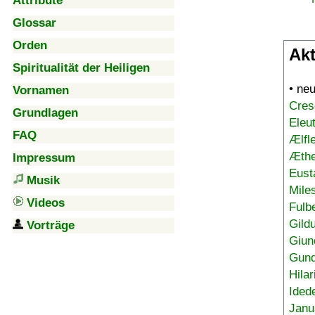
Attribute
Glossar
Orden
Akt
Spiritualität der Heiligen
• ne
Vornamen
Cres
Grundlagen
Eleu
FAQ
Ælfl
Æthe
Impressum
Eust
Musik
Mile
Videos
Fulb
Gild
Vorträge
Giun
Gund
Hilar
Ided
Janu