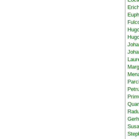
Eric
Euph
Fulc
Hug
Hugo
Joha
Joha
Laur
Marg
Mena
Parc
Petr
Prim
Quar
Radu
Gerh
Sus
Step