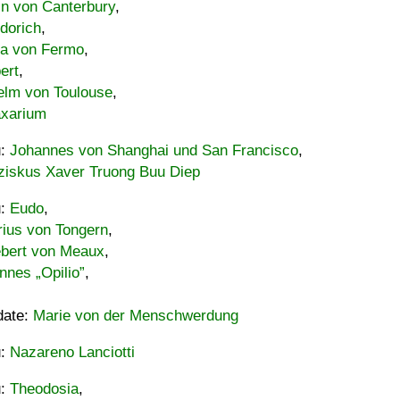
in von Canterbury
,
dorich
,
ia von Fermo
,
ert
,
elm von Toulouse
,
xarium
u:
Johannes von Shanghai und San Francisco
,
ziskus Xaver Truong Buu Diep
u:
Eudo
,
rius von Tongern
,
ebert von Meaux
,
nnes „Opilio”
,
date:
Marie von der Menschwerdung
u:
Nazareno Lanciotti
u:
Theodosia
,