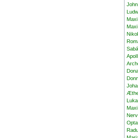
John
Ludw
Maxi
Max
Niko
Roma
Sabá
Apol
Arch
Don
Donn
Joha
Æthe
Luka
Max
Nerv
Opta
Radu
Mari