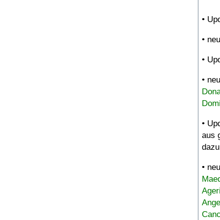
• Up
• ne
• Up
• ne
Dona
Domi
• Up
aus 
dazu
• ne
Maed
Ager
Ange
Canc