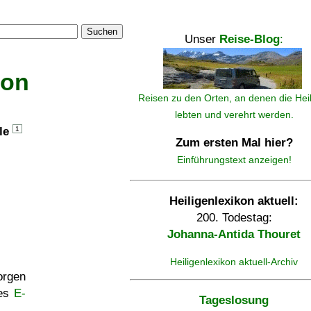
Suchen
Unser
Reise-Blog
:
kon
Reisen zu den Orten, an denen die Hei
lebten und verehrt werden.
lle
1
Zum ersten Mal hier?
Einführungstext anzeigen!
Heiligenlexikon aktuell:
200. Todestag:
Johanna-Antida Thouret
Heiligenlexikon aktuell-Archiv
rgen
ses
E-
Tageslosung