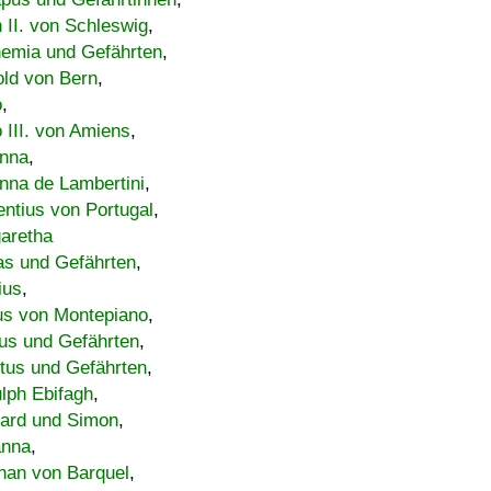
h II. von Schleswig
,
emia und Gefährten
,
old von Bern
,
o
,
 III. von Amiens
,
nna
,
nna de Lambertini
,
entius von Portugal
,
aretha
s und Gefährten
,
ius
,
us von Montepiano
,
us und Gefährten
,
tus und Gefährten
,
lph Ebifagh
,
ard und Simon
,
anna
,
han von Barquel
,