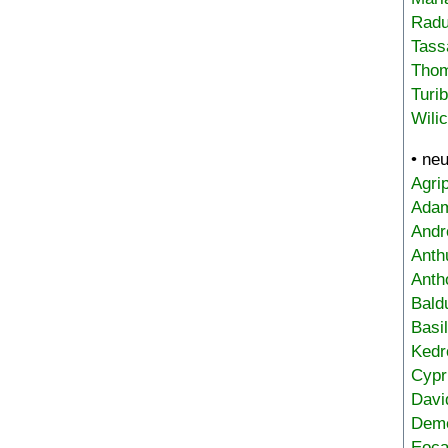
Radu
Tass
Tho
Turi
Wili
• ne
Agri
Adam
Andr
Anth
Anth
Bald
Basi
Kedr
Cypr
Davi
Deme
Eoca