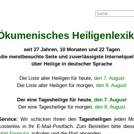
Ökumenisches Heiligenlexi
seit
27 Jahren, 10 Monaten und 22 Tagen
die meistbesuchte Seite und zuverlässigste Internetque
über Heilige in deutscher Sprache
Die Liste aller Heiligen für heute,
den 7. August
Die Liste aller Heiligen für morgen,
den 8. August
Der eine Tagesheilige für heute
, den 7. August
Der eine Tagesheilige für morgen
, den 8. August
Service:
Wir schicken Ihnen den
Tagesheiligen
jeden Mo
kostenlos in Ihr E-Mail-Postfach. Zum Bestellen bitte die
Mail-Formular
aufrufen und die Mail absenden.