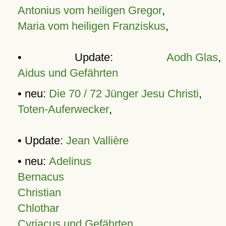
Antonius vom heiligen Gregor
,
Maria vom heiligen Franziskus
,
• Update:
Aodh Glas
,
Aidus und Gefährten
• neu:
Die 70 / 72 Jünger Jesu Christi
,
Toten-Auferwecker
,
• Update:
Jean Vallière
• neu:
Adelinus
Bernacus
Christian
Chlothar
Cyriacus und Gefährten