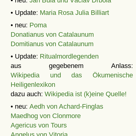
• neu:
Jan Bula und Václav Drbola
• Update:
Maria Rosa Julia Billiart
• neu:
Poma
Donatianus von Catalaunum
Domitianus von Catalaunum
• Update:
Ritualmordlegenden
aus gegebenem Anlass:
Wikipedia und das Ökumenische
Heiligenlexikon
dazu auch:
Wikipedia ist (k)eine Quelle!
• neu:
Aedh von Achard-Finglas
Maedhog von Clonmore
Agericus von Tours
Angelus von Vitoria