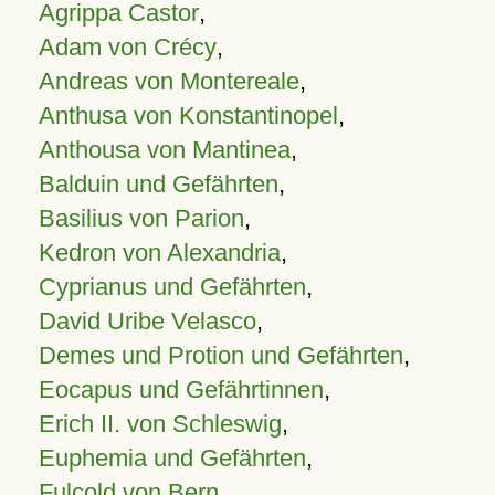
Agrippa Castor
,
Adam von Crécy
,
Andreas von Montereale
,
Anthusa von Konstantinopel
,
Anthousa von Mantinea
,
Balduin und Gefährten
,
Basilius von Parion
,
Kedron von Alexandria
,
Cyprianus und Gefährten
,
David Uribe Velasco
,
Demes und Protion und Gefährten
,
Eocapus und Gefährtinnen
,
Erich II. von Schleswig
,
Euphemia und Gefährten
,
Fulcold von Bern
,