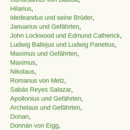
Hilarius
,
Idedeandus und seine Brüder
,
Januarius und Gefährten
,
John Lockwood und Edmund Catherick
,
Ludwig Ballejus und Ludwig Panetius
,
Maximus und Gefährten
,
Maximus
,
Nikolaus
,
Romanus von Metz
,
Sabás Reyes Salazar
,
Apollonius und Gefährten
,
Archelaus und Gefährten
,
Donan
,
Donnán von Eigg
,