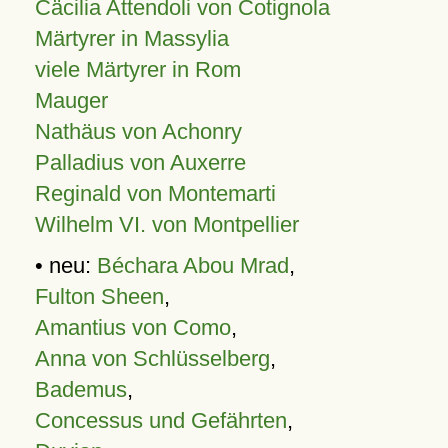
Cäcilia Attendoli von Cotignola
Märtyrer in Massylia
viele Märtyrer in Rom
Mauger
Nathäus von Achonry
Palladius von Auxerre
Reginald von Montemarti
Wilhelm VI. von Montpellier
• neu:
Béchara Abou Mrad
,
Fulton Sheen
,
Amantius von Como
,
Anna von Schlüsselberg
,
Bademus
,
Concessus und Gefährten
,