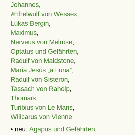
Johannes
,
Æthelwulf von Wessex
,
Lukas Bergin
,
Maximus
,
Nerveus von Melrose
,
Optatus und Gefährten
,
Radulf von Maidstone
,
Maria Jesús „a Luna”
,
Radulf von Sisteron
,
Tassach von Raholp
,
Thomaïs
,
Turibius von Le Mans
,
Wilicarus von Vienne
• neu:
Agapus und Gefährten
,