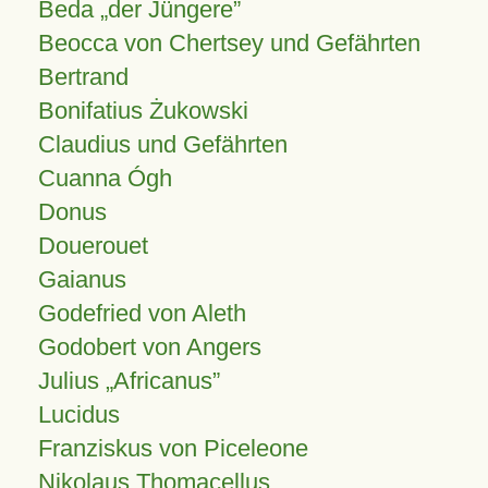
Beda „der Jüngere”
Beocca von Chertsey und Gefährten
Bertrand
Bonifatius Żukowski
Claudius und Gefährten
Cuanna Ógh
Donus
Douerouet
Gaianus
Godefried von Aleth
Godobert von Angers
Julius
Africanus
Lucidus
Franziskus von Piceleone
Nikolaus Thomacellus