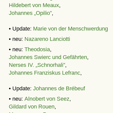
Hildebert von Meaux
,
Johannes „Opilio”
,
• Update:
Marie von der Menschwerdung
• neu:
Nazareno Lanciotti
• neu:
Theodosia
,
Johannes Swierc und Gefährten
,
Nerses IV. „Schnorhali”
,
Johannes Franziskus Lefranc
,
• Update:
Johannes de Brébeuf
• neu:
Alnobert von Seez
,
Gildard von Rouen
,