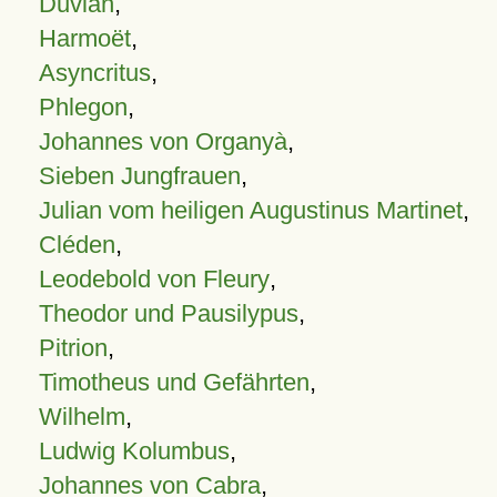
Duvian
,
Harmoët
,
Asyncritus
,
Phlegon
,
Johannes von Organyà
,
Sieben Jungfrauen
,
Julian vom heiligen Augustinus Martinet
,
Cléden
,
Leodebold von Fleury
,
Theodor und Pausilypus
,
Pitrion
,
Timotheus und Gefährten
,
Wilhelm
,
Ludwig Kolumbus
,
Johannes von Cabra
,