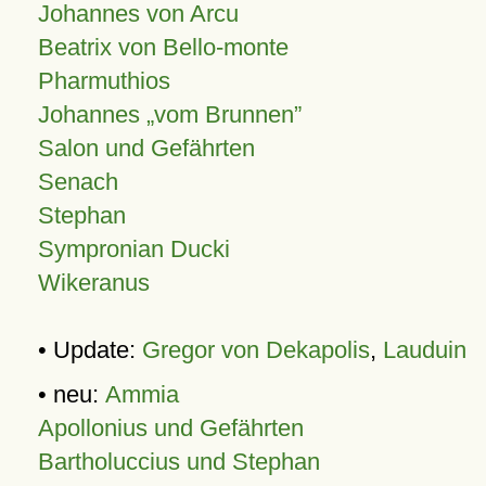
Johannes von Arcu
Beatrix von Bello-monte
Pharmuthios
Johannes
vom Brunnen
Salon und Gefährten
Senach
Stephan
Sympronian Ducki
Wikeranus
• Update:
Gregor von Dekapolis
,
Lauduin
• neu:
Ammia
Apollonius und Gefährten
Bartholuccius und Stephan