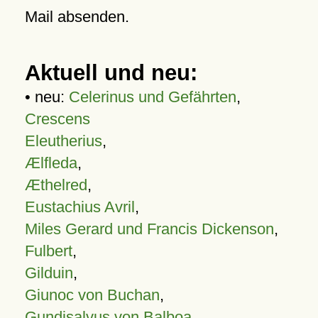
Mail absenden.
Aktuell und neu:
• neu:
Celerinus und Gefährten
,
Crescens
Eleutherius
,
Ælfleda
,
Æthelred
,
Eustachius Avril
,
Miles Gerard und Francis Dickenson
,
Fulbert
,
Gilduin
,
Giunoc von Buchan
,
Gundisalvus von Balboa
,