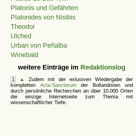
Platonis und Gefährten
Platonides von Nisibis
Theodor
Ulched
Urban von Peñalba
Winebald
weitere Einträge im
Redaktionslog
1
▲
Zudem mit der exlusiven Wiedergabe der
kompletten
Acta Sanctorum
der Bollandisten und
durch persönliche Recherchen an über 10.000 Orten
die einzige Internetseite zum Thema mit
wissenschaftlicher Tiefe.