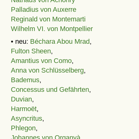
Palladius von Auxerre
Reginald von Montemarti
Wilhelm VI. von Montpellier
• neu:
Béchara Abou Mrad
,
Fulton Sheen
,
Amantius von Como
,
Anna von Schlüsselberg
,
Bademus
,
Concessus und Gefährten
,
Duvian
,
Harmoët
,
Asyncritus
,
Phlegon
,
Johannes von Organyà
,