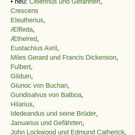
• neu:
Celerinus und Gefährten
,
Crescens
Eleutherius
,
Ælfleda
,
Æthelred
,
Eustachius Avril
,
Miles Gerard und Francis Dickenson
,
Fulbert
,
Gilduin
,
Giunoc von Buchan
,
Gundisalvus von Balboa
,
Hilarius
,
Idedeandus und seine Brüder
,
Januarius und Gefährten
,
John Lockwood und Edmund Catherick
,