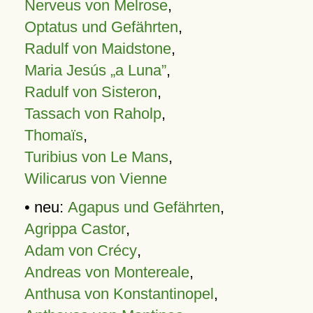
Nerveus von Melrose
,
Optatus und Gefährten
,
Radulf von Maidstone
,
Maria Jesús „a Luna”
,
Radulf von Sisteron
,
Tassach von Raholp
,
Thomaïs
,
Turibius von Le Mans
,
Wilicarus von Vienne
• neu:
Agapus und Gefährten
,
Agrippa Castor
,
Adam von Crécy
,
Andreas von Montereale
,
Anthusa von Konstantinopel
,