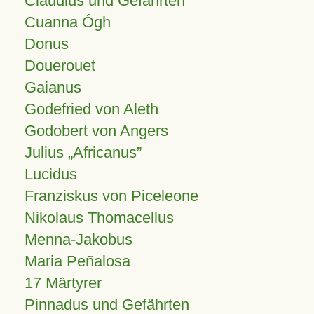
Claudius und Gefährten
Cuanna Ógh
Donus
Douerouet
Gaianus
Godefried von Aleth
Godobert von Angers
Julius
Africanus
Lucidus
Franziskus von Piceleone
Nikolaus Thomacellus
Menna-Jakobus
Maria Peñalosa
17 Märtyrer
Pinnadus und Gefährten