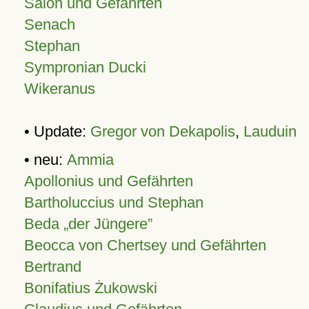
Salon und Gefährten
Senach
Stephan
Sympronian Ducki
Wikeranus
• Update:
Gregor von Dekapolis
,
Lauduin
• neu:
Ammia
Apollonius und Gefährten
Bartholuccius und Stephan
Beda „der Jüngere”
Beocca von Chertsey und Gefährten
Bertrand
Bonifatius Żukowski