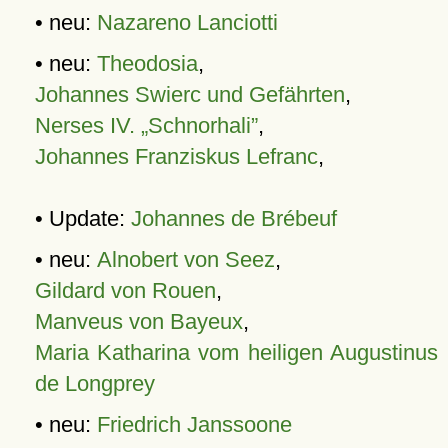
• neu:
Nazareno Lanciotti
• neu:
Theodosia
,
Johannes Swierc und Gefährten
,
Nerses IV. „Schnorhali”
,
Johannes Franziskus Lefranc
,
• Update:
Johannes de Brébeuf
• neu:
Alnobert von Seez
,
Gildard von Rouen
,
Manveus von Bayeux
,
Maria Katharina vom heiligen Augustinus
de Longprey
• neu:
Friedrich Janssoone