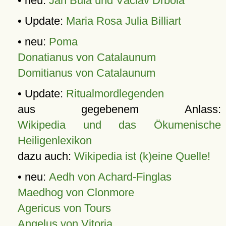
• neu:
Jan Bula und Václav Drbola
• Update:
Maria Rosa Julia Billiart
• neu:
Poma
Donatianus von Catalaunum
Domitianus von Catalaunum
• Update:
Ritualmordlegenden
aus gegebenem Anlass:
Wikipedia und das Ökumenische
Heiligenlexikon
dazu auch:
Wikipedia ist (k)eine Quelle!
• neu:
Aedh von Achard-Finglas
Maedhog von Clonmore
Agericus von Tours
Angelus von Vitoria