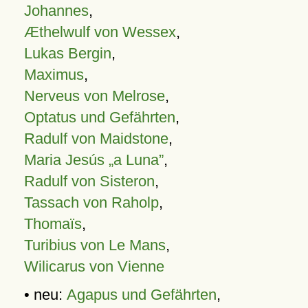
Johannes
,
Æthelwulf von Wessex
,
Lukas Bergin
,
Maximus
,
Nerveus von Melrose
,
Optatus und Gefährten
,
Radulf von Maidstone
,
Maria Jesús „a Luna”
,
Radulf von Sisteron
,
Tassach von Raholp
,
Thomaïs
,
Turibius von Le Mans
,
Wilicarus von Vienne
• neu:
Agapus und Gefährten
,