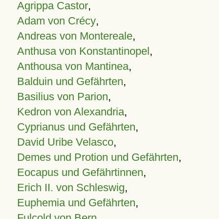
Agrippa Castor
,
Adam von Crécy
,
Andreas von Montereale
,
Anthusa von Konstantinopel
,
Anthousa von Mantinea
,
Balduin und Gefährten
,
Basilius von Parion
,
Kedron von Alexandria
,
Cyprianus und Gefährten
,
David Uribe Velasco
,
Demes und Protion und Gefährten
,
Eocapus und Gefährtinnen
,
Erich II. von Schleswig
,
Euphemia und Gefährten
,
Fulcold von Bern
,