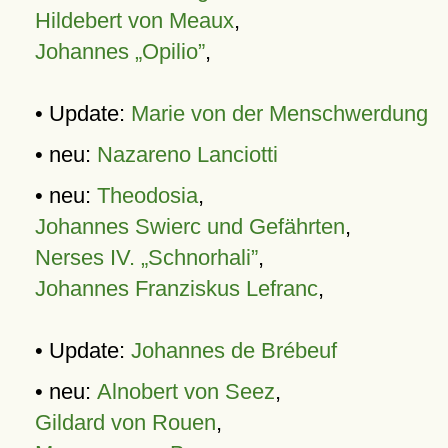
Hildebert von Meaux
,
Johannes „Opilio”
,
• Update:
Marie von der Menschwerdung
• neu:
Nazareno Lanciotti
• neu:
Theodosia
,
Johannes Swierc und Gefährten
,
Nerses IV. „Schnorhali”
,
Johannes Franziskus Lefranc
,
• Update:
Johannes de Brébeuf
• neu:
Alnobert von Seez
,
Gildard von Rouen
,