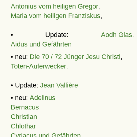
Antonius vom heiligen Gregor
,
Maria vom heiligen Franziskus
,
• Update:
Aodh Glas
,
Aidus und Gefährten
• neu:
Die 70 / 72 Jünger Jesu Christi
,
Toten-Auferwecker
,
• Update:
Jean Vallière
• neu:
Adelinus
Bernacus
Christian
Chlothar
Cyriacus und Gefährten