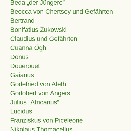
Beda „der Jüngere”
Beocca von Chertsey und Gefährten
Bertrand
Bonifatius Żukowski
Claudius und Gefährten
Cuanna Ógh
Donus
Douerouet
Gaianus
Godefried von Aleth
Godobert von Angers
Julius
Africanus
Lucidus
Franziskus von Piceleone
Nikolaus Thomacellus