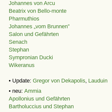
Johannes von Arcu
Beatrix von Bello-monte
Pharmuthios
Johannes
vom Brunnen
Salon und Gefährten
Senach
Stephan
Sympronian Ducki
Wikeranus
• Update:
Gregor von Dekapolis
,
Lauduin
• neu:
Ammia
Apollonius und Gefährten
Bartholuccius und Stephan