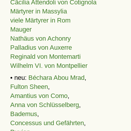
Cäcilia Attendoli von Cotignola
Märtyrer in Massylia
viele Märtyrer in Rom
Mauger
Nathäus von Achonry
Palladius von Auxerre
Reginald von Montemarti
Wilhelm VI. von Montpellier
• neu:
Béchara Abou Mrad
,
Fulton Sheen
,
Amantius von Como
,
Anna von Schlüsselberg
,
Bademus
,
Concessus und Gefährten
,