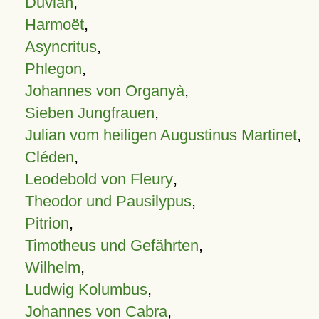
Duvian
,
Harmoët
,
Asyncritus
,
Phlegon
,
Johannes von Organyà
,
Sieben Jungfrauen
,
Julian vom heiligen Augustinus Martinet
,
Cléden
,
Leodebold von Fleury
,
Theodor und Pausilypus
,
Pitrion
,
Timotheus und Gefährten
,
Wilhelm
,
Ludwig Kolumbus
,
Johannes von Cabra
,