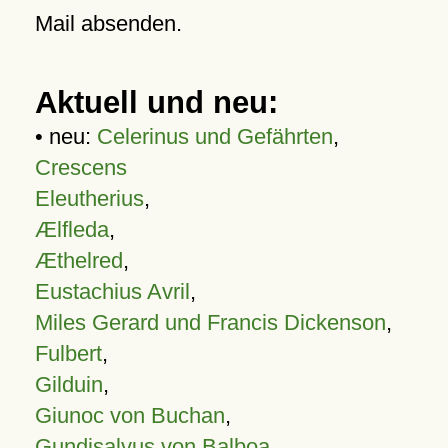
Mail absenden.
Aktuell und neu:
• neu:
Celerinus und Gefährten
,
Crescens
Eleutherius
,
Ælfleda
,
Æthelred
,
Eustachius Avril
,
Miles Gerard und Francis Dickenson
,
Fulbert
,
Gilduin
,
Giunoc von Buchan
,
Gundisalvus von Balboa
,