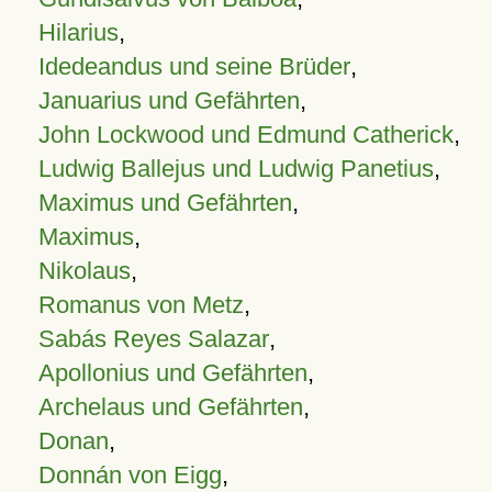
Hilarius
,
Idedeandus und seine Brüder
,
Januarius und Gefährten
,
John Lockwood und Edmund Catherick
,
Ludwig Ballejus und Ludwig Panetius
,
Maximus und Gefährten
,
Maximus
,
Nikolaus
,
Romanus von Metz
,
Sabás Reyes Salazar
,
Apollonius und Gefährten
,
Archelaus und Gefährten
,
Donan
,
Donnán von Eigg
,