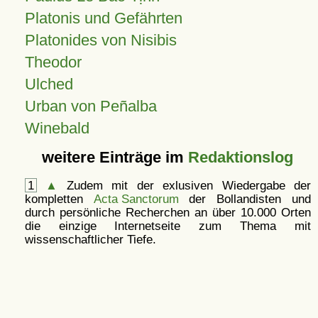
Platonis und Gefährten
Platonides von Nisibis
Theodor
Ulched
Urban von Peñalba
Winebald
weitere Einträge im
Redaktionslog
1
▲
Zudem mit der exlusiven Wiedergabe der
kompletten
Acta Sanctorum
der Bollandisten und
durch persönliche Recherchen an über 10.000 Orten
die einzige Internetseite zum Thema mit
wissenschaftlicher Tiefe.