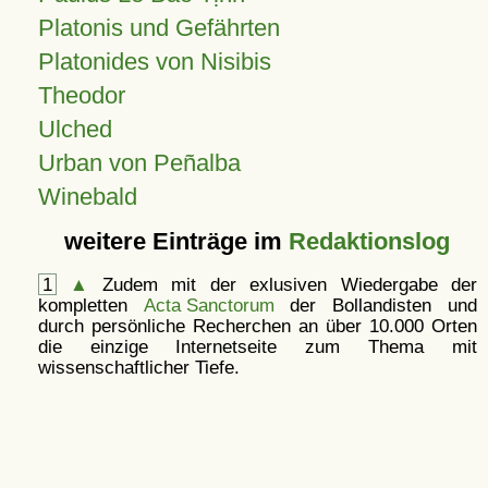
Platonis und Gefährten
Platonides von Nisibis
Theodor
Ulched
Urban von Peñalba
Winebald
weitere Einträge im
Redaktionslog
1
▲
Zudem mit der exlusiven Wiedergabe der
kompletten
Acta Sanctorum
der Bollandisten und
durch persönliche Recherchen an über 10.000 Orten
die einzige Internetseite zum Thema mit
wissenschaftlicher Tiefe.