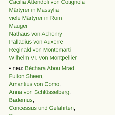
Cäcilia Attendoli von Cotignola
Märtyrer in Massylia
viele Märtyrer in Rom
Mauger
Nathäus von Achonry
Palladius von Auxerre
Reginald von Montemarti
Wilhelm VI. von Montpellier
• neu:
Béchara Abou Mrad
,
Fulton Sheen
,
Amantius von Como
,
Anna von Schlüsselberg
,
Bademus
,
Concessus und Gefährten
,