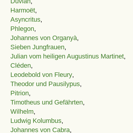
Duvian
,
Harmoët
,
Asyncritus
,
Phlegon
,
Johannes von Organyà
,
Sieben Jungfrauen
,
Julian vom heiligen Augustinus Martinet
,
Cléden
,
Leodebold von Fleury
,
Theodor und Pausilypus
,
Pitrion
,
Timotheus und Gefährten
,
Wilhelm
,
Ludwig Kolumbus
,
Johannes von Cabra
,