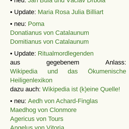
• neu:
Jan Bula und Václav Drbola
• Update:
Maria Rosa Julia Billiart
• neu:
Poma
Donatianus von Catalaunum
Domitianus von Catalaunum
• Update:
Ritualmordlegenden
aus gegebenem Anlass:
Wikipedia und das Ökumenische
Heiligenlexikon
dazu auch:
Wikipedia ist (k)eine Quelle!
• neu:
Aedh von Achard-Finglas
Maedhog von Clonmore
Agericus von Tours
Angelus von Vitoria