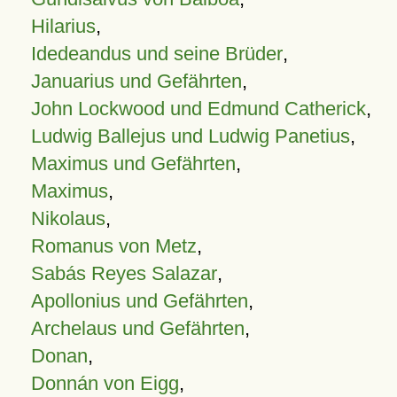
Hilarius
,
Idedeandus und seine Brüder
,
Januarius und Gefährten
,
John Lockwood und Edmund Catherick
,
Ludwig Ballejus und Ludwig Panetius
,
Maximus und Gefährten
,
Maximus
,
Nikolaus
,
Romanus von Metz
,
Sabás Reyes Salazar
,
Apollonius und Gefährten
,
Archelaus und Gefährten
,
Donan
,
Donnán von Eigg
,