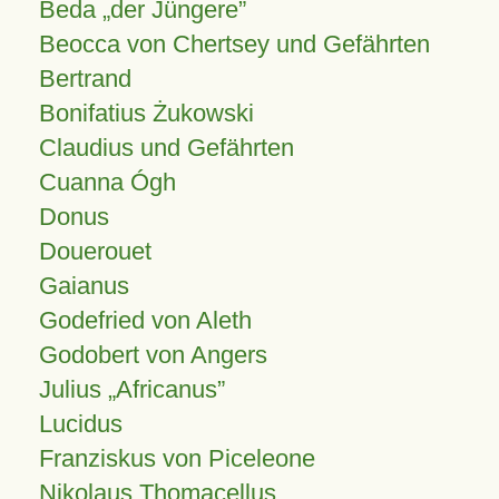
Beda „der Jüngere”
Beocca von Chertsey und Gefährten
Bertrand
Bonifatius Żukowski
Claudius und Gefährten
Cuanna Ógh
Donus
Douerouet
Gaianus
Godefried von Aleth
Godobert von Angers
Julius
Africanus
Lucidus
Franziskus von Piceleone
Nikolaus Thomacellus