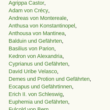
Agrippa Castor
,
Adam von Crécy
,
Andreas von Montereale
,
Anthusa von Konstantinopel
,
Anthousa von Mantinea
,
Balduin und Gefährten
,
Basilius von Parion
,
Kedron von Alexandria
,
Cyprianus und Gefährten
,
David Uribe Velasco
,
Demes und Protion und Gefährten
,
Eocapus und Gefährtinnen
,
Erich II. von Schleswig
,
Euphemia und Gefährten
,
Fulcold von Bern
,