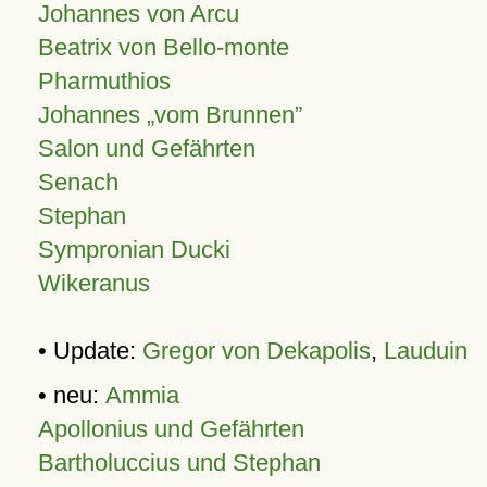
Johannes von Arcu
Beatrix von Bello-monte
Pharmuthios
Johannes
vom Brunnen
Salon und Gefährten
Senach
Stephan
Sympronian Ducki
Wikeranus
• Update:
Gregor von Dekapolis
,
Lauduin
• neu:
Ammia
Apollonius und Gefährten
Bartholuccius und Stephan