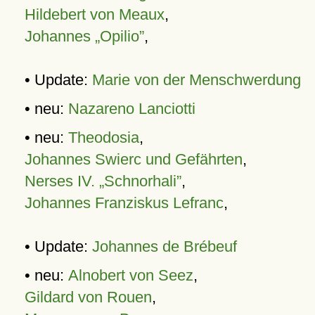
Hildebert von Meaux
,
Johannes „Opilio”
,
• Update:
Marie von der Menschwerdung
• neu:
Nazareno Lanciotti
• neu:
Theodosia
,
Johannes Swierc und Gefährten
,
Nerses IV. „Schnorhali”
,
Johannes Franziskus Lefranc
,
• Update:
Johannes de Brébeuf
• neu:
Alnobert von Seez
,
Gildard von Rouen
,