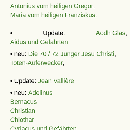
Antonius vom heiligen Gregor
,
Maria vom heiligen Franziskus
,
• Update:
Aodh Glas
,
Aidus und Gefährten
• neu:
Die 70 / 72 Jünger Jesu Christi
,
Toten-Auferwecker
,
• Update:
Jean Vallière
• neu:
Adelinus
Bernacus
Christian
Chlothar
Cyriacus und Gefährten