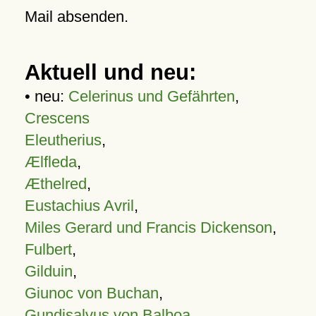
Mail absenden.
Aktuell und neu:
• neu:
Celerinus und Gefährten
,
Crescens
Eleutherius
,
Ælfleda
,
Æthelred
,
Eustachius Avril
,
Miles Gerard und Francis Dickenson
,
Fulbert
,
Gilduin
,
Giunoc von Buchan
,
Gundisalvus von Balboa
,