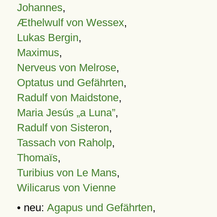
Johannes
,
Æthelwulf von Wessex
,
Lukas Bergin
,
Maximus
,
Nerveus von Melrose
,
Optatus und Gefährten
,
Radulf von Maidstone
,
Maria Jesús „a Luna”
,
Radulf von Sisteron
,
Tassach von Raholp
,
Thomaïs
,
Turibius von Le Mans
,
Wilicarus von Vienne
• neu:
Agapus und Gefährten
,