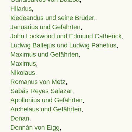
Hilarius
,
Idedeandus und seine Brüder
,
Januarius und Gefährten
,
John Lockwood und Edmund Catherick
,
Ludwig Ballejus und Ludwig Panetius
,
Maximus und Gefährten
,
Maximus
,
Nikolaus
,
Romanus von Metz
,
Sabás Reyes Salazar
,
Apollonius und Gefährten
,
Archelaus und Gefährten
,
Donan
,
Donnán von Eigg
,