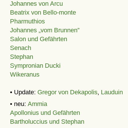
Johannes von Arcu
Beatrix von Bello-monte
Pharmuthios
Johannes
vom Brunnen
Salon und Gefährten
Senach
Stephan
Sympronian Ducki
Wikeranus
• Update:
Gregor von Dekapolis
,
Lauduin
• neu:
Ammia
Apollonius und Gefährten
Bartholuccius und Stephan