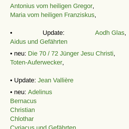
Antonius vom heiligen Gregor
,
Maria vom heiligen Franziskus
,
• Update:
Aodh Glas
,
Aidus und Gefährten
• neu:
Die 70 / 72 Jünger Jesu Christi
,
Toten-Auferwecker
,
• Update:
Jean Vallière
• neu:
Adelinus
Bernacus
Christian
Chlothar
Cyriacus und Gefährten