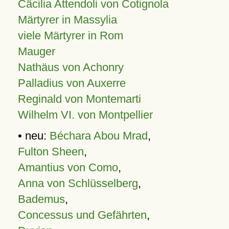
Cäcilia Attendoli von Cotignola
Märtyrer in Massylia
viele Märtyrer in Rom
Mauger
Nathäus von Achonry
Palladius von Auxerre
Reginald von Montemarti
Wilhelm VI. von Montpellier
• neu:
Béchara Abou Mrad
,
Fulton Sheen
,
Amantius von Como
,
Anna von Schlüsselberg
,
Bademus
,
Concessus und Gefährten
,