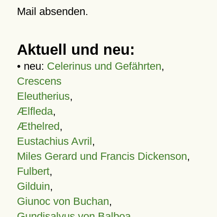
Mail absenden.
Aktuell und neu:
• neu:
Celerinus und Gefährten
,
Crescens
Eleutherius
,
Ælfleda
,
Æthelred
,
Eustachius Avril
,
Miles Gerard und Francis Dickenson
,
Fulbert
,
Gilduin
,
Giunoc von Buchan
,
Gundisalvus von Balboa
,