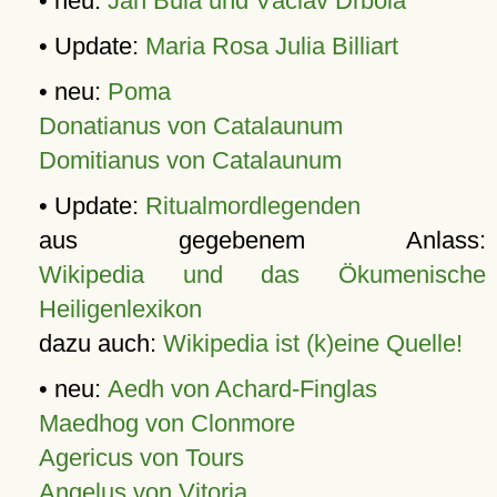
• neu:
Jan Bula und Václav Drbola
• Update:
Maria Rosa Julia Billiart
• neu:
Poma
Donatianus von Catalaunum
Domitianus von Catalaunum
• Update:
Ritualmordlegenden
aus gegebenem Anlass:
Wikipedia und das Ökumenische
Heiligenlexikon
dazu auch:
Wikipedia ist (k)eine Quelle!
• neu:
Aedh von Achard-Finglas
Maedhog von Clonmore
Agericus von Tours
Angelus von Vitoria