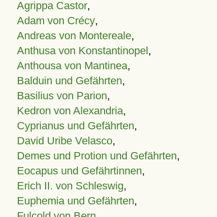
Agrippa Castor
,
Adam von Crécy
,
Andreas von Montereale
,
Anthusa von Konstantinopel
,
Anthousa von Mantinea
,
Balduin und Gefährten
,
Basilius von Parion
,
Kedron von Alexandria
,
Cyprianus und Gefährten
,
David Uribe Velasco
,
Demes und Protion und Gefährten
,
Eocapus und Gefährtinnen
,
Erich II. von Schleswig
,
Euphemia und Gefährten
,
Fulcold von Bern
,