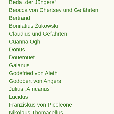
Beda „der Jüngere”
Beocca von Chertsey und Gefährten
Bertrand
Bonifatius Żukowski
Claudius und Gefährten
Cuanna Ógh
Donus
Douerouet
Gaianus
Godefried von Aleth
Godobert von Angers
Julius
Africanus
Lucidus
Franziskus von Piceleone
Nikolaus Thomacellus