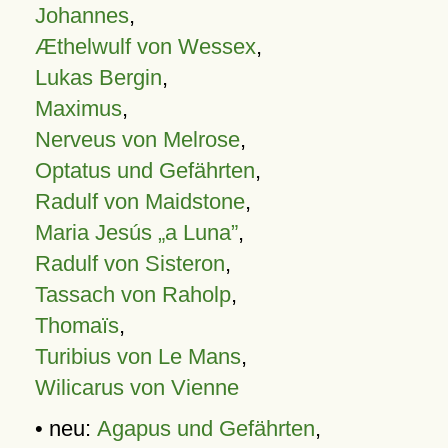
Johannes
,
Æthelwulf von Wessex
,
Lukas Bergin
,
Maximus
,
Nerveus von Melrose
,
Optatus und Gefährten
,
Radulf von Maidstone
,
Maria Jesús „a Luna”
,
Radulf von Sisteron
,
Tassach von Raholp
,
Thomaïs
,
Turibius von Le Mans
,
Wilicarus von Vienne
• neu:
Agapus und Gefährten
,