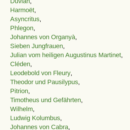
Duvian
,
Harmoët
,
Asyncritus
,
Phlegon
,
Johannes von Organyà
,
Sieben Jungfrauen
,
Julian vom heiligen Augustinus Martinet
,
Cléden
,
Leodebold von Fleury
,
Theodor und Pausilypus
,
Pitrion
,
Timotheus und Gefährten
,
Wilhelm
,
Ludwig Kolumbus
,
Johannes von Cabra
,