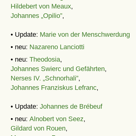
Hildebert von Meaux
,
Johannes „Opilio”
,
• Update:
Marie von der Menschwerdung
• neu:
Nazareno Lanciotti
• neu:
Theodosia
,
Johannes Swierc und Gefährten
,
Nerses IV. „Schnorhali”
,
Johannes Franziskus Lefranc
,
• Update:
Johannes de Brébeuf
• neu:
Alnobert von Seez
,
Gildard von Rouen
,