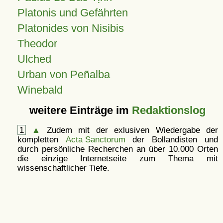
Platonis und Gefährten
Platonides von Nisibis
Theodor
Ulched
Urban von Peñalba
Winebald
weitere Einträge im
Redaktionslog
1
▲
Zudem mit der exlusiven Wiedergabe der
kompletten
Acta Sanctorum
der Bollandisten und
durch persönliche Recherchen an über 10.000 Orten
die einzige Internetseite zum Thema mit
wissenschaftlicher Tiefe.