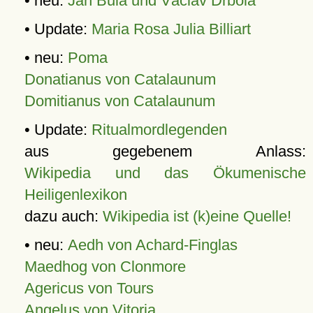
• neu:
Jan Bula und Václav Drbola
• Update:
Maria Rosa Julia Billiart
• neu:
Poma
Donatianus von Catalaunum
Domitianus von Catalaunum
• Update:
Ritualmordlegenden
aus gegebenem Anlass:
Wikipedia und das Ökumenische
Heiligenlexikon
dazu auch:
Wikipedia ist (k)eine Quelle!
• neu:
Aedh von Achard-Finglas
Maedhog von Clonmore
Agericus von Tours
Angelus von Vitoria