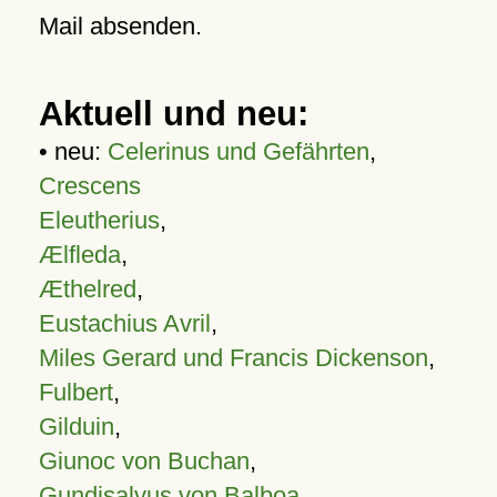
Mail absenden.
Aktuell und neu:
• neu:
Celerinus und Gefährten
,
Crescens
Eleutherius
,
Ælfleda
,
Æthelred
,
Eustachius Avril
,
Miles Gerard und Francis Dickenson
,
Fulbert
,
Gilduin
,
Giunoc von Buchan
,
Gundisalvus von Balboa
,