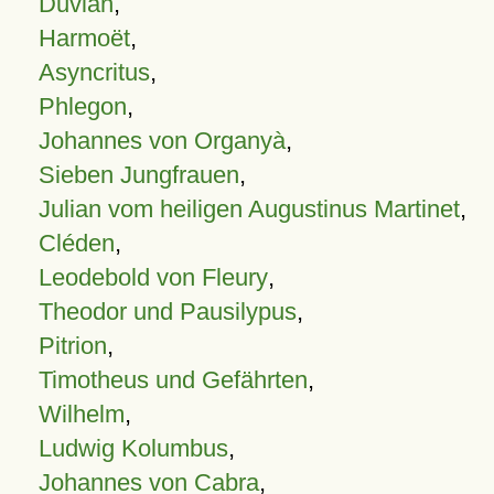
Duvian
,
Harmoët
,
Asyncritus
,
Phlegon
,
Johannes von Organyà
,
Sieben Jungfrauen
,
Julian vom heiligen Augustinus Martinet
,
Cléden
,
Leodebold von Fleury
,
Theodor und Pausilypus
,
Pitrion
,
Timotheus und Gefährten
,
Wilhelm
,
Ludwig Kolumbus
,
Johannes von Cabra
,