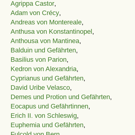
Agrippa Castor
,
Adam von Crécy
,
Andreas von Montereale
,
Anthusa von Konstantinopel
,
Anthousa von Mantinea
,
Balduin und Gefährten
,
Basilius von Parion
,
Kedron von Alexandria
,
Cyprianus und Gefährten
,
David Uribe Velasco
,
Demes und Protion und Gefährten
,
Eocapus und Gefährtinnen
,
Erich II. von Schleswig
,
Euphemia und Gefährten
,
Fulcold von Bern
,