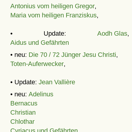
Antonius vom heiligen Gregor
,
Maria vom heiligen Franziskus
,
• Update:
Aodh Glas
,
Aidus und Gefährten
• neu:
Die 70 / 72 Jünger Jesu Christi
,
Toten-Auferwecker
,
• Update:
Jean Vallière
• neu:
Adelinus
Bernacus
Christian
Chlothar
Cyriacus und Gefährten