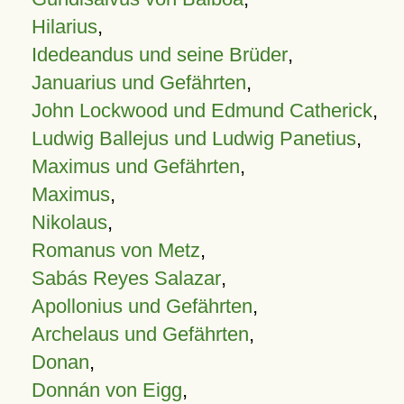
Hilarius
,
Idedeandus und seine Brüder
,
Januarius und Gefährten
,
John Lockwood und Edmund Catherick
,
Ludwig Ballejus und Ludwig Panetius
,
Maximus und Gefährten
,
Maximus
,
Nikolaus
,
Romanus von Metz
,
Sabás Reyes Salazar
,
Apollonius und Gefährten
,
Archelaus und Gefährten
,
Donan
,
Donnán von Eigg
,