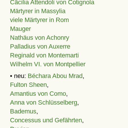
Cäcilia Attendoli von Cotignola
Märtyrer in Massylia
viele Märtyrer in Rom
Mauger
Nathäus von Achonry
Palladius von Auxerre
Reginald von Montemarti
Wilhelm VI. von Montpellier
• neu:
Béchara Abou Mrad
,
Fulton Sheen
,
Amantius von Como
,
Anna von Schlüsselberg
,
Bademus
,
Concessus und Gefährten
,