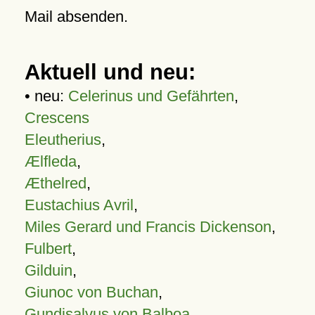
Mail absenden.
Aktuell und neu:
• neu:
Celerinus und Gefährten
,
Crescens
Eleutherius
,
Ælfleda
,
Æthelred
,
Eustachius Avril
,
Miles Gerard und Francis Dickenson
,
Fulbert
,
Gilduin
,
Giunoc von Buchan
,
Gundisalvus von Balboa
,