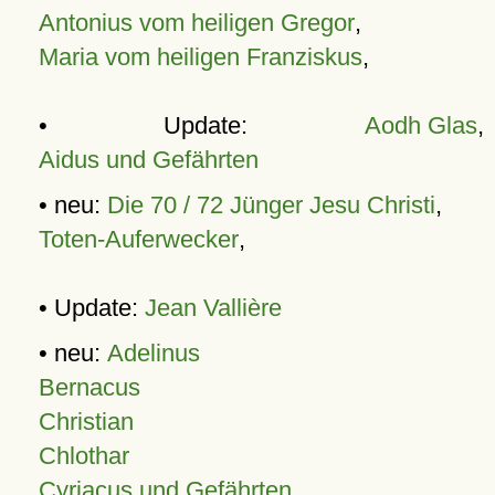
Antonius vom heiligen Gregor
,
Maria vom heiligen Franziskus
,
• Update:
Aodh Glas
,
Aidus und Gefährten
• neu:
Die 70 / 72 Jünger Jesu Christi
,
Toten-Auferwecker
,
• Update:
Jean Vallière
• neu:
Adelinus
Bernacus
Christian
Chlothar
Cyriacus und Gefährten