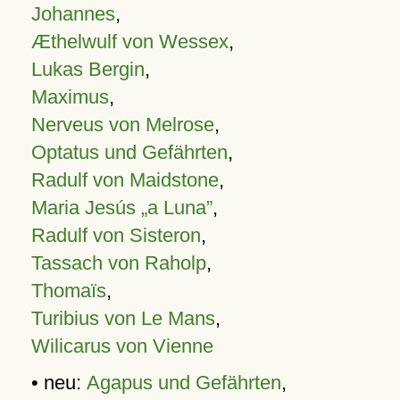
Johannes
,
Æthelwulf von Wessex
,
Lukas Bergin
,
Maximus
,
Nerveus von Melrose
,
Optatus und Gefährten
,
Radulf von Maidstone
,
Maria Jesús „a Luna”
,
Radulf von Sisteron
,
Tassach von Raholp
,
Thomaïs
,
Turibius von Le Mans
,
Wilicarus von Vienne
• neu:
Agapus und Gefährten
,