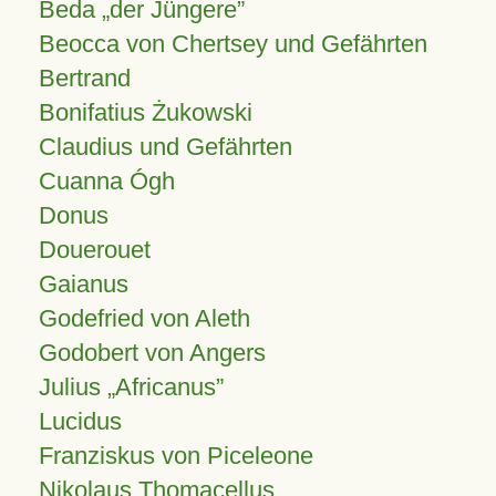
Beda „der Jüngere”
Beocca von Chertsey und Gefährten
Bertrand
Bonifatius Żukowski
Claudius und Gefährten
Cuanna Ógh
Donus
Douerouet
Gaianus
Godefried von Aleth
Godobert von Angers
Julius
Africanus
Lucidus
Franziskus von Piceleone
Nikolaus Thomacellus