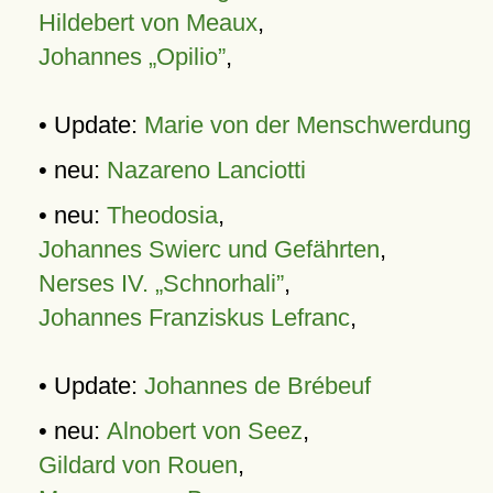
Hildebert von Meaux
,
Johannes „Opilio”
,
• Update:
Marie von der Menschwerdung
• neu:
Nazareno Lanciotti
• neu:
Theodosia
,
Johannes Swierc und Gefährten
,
Nerses IV. „Schnorhali”
,
Johannes Franziskus Lefranc
,
• Update:
Johannes de Brébeuf
• neu:
Alnobert von Seez
,
Gildard von Rouen
,