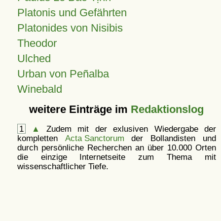
Platonis und Gefährten
Platonides von Nisibis
Theodor
Ulched
Urban von Peñalba
Winebald
weitere Einträge im
Redaktionslog
1
▲
Zudem mit der exlusiven Wiedergabe der
kompletten
Acta Sanctorum
der Bollandisten und
durch persönliche Recherchen an über 10.000 Orten
die einzige Internetseite zum Thema mit
wissenschaftlicher Tiefe.