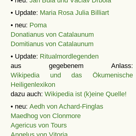
• neu:
Jan Bula und Václav Drbola
• Update:
Maria Rosa Julia Billiart
• neu:
Poma
Donatianus von Catalaunum
Domitianus von Catalaunum
• Update:
Ritualmordlegenden
aus gegebenem Anlass:
Wikipedia und das Ökumenische
Heiligenlexikon
dazu auch:
Wikipedia ist (k)eine Quelle!
• neu:
Aedh von Achard-Finglas
Maedhog von Clonmore
Agericus von Tours
Angelus von Vitoria