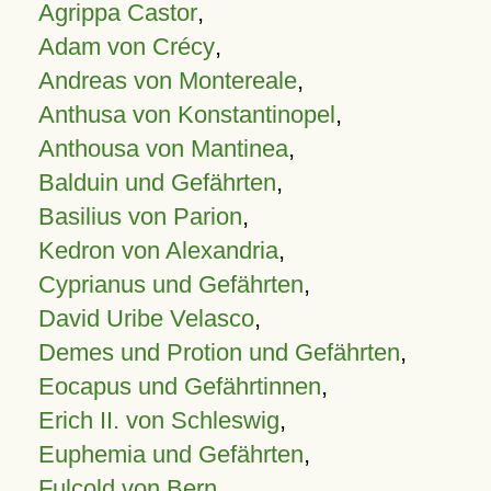
Agrippa Castor
,
Adam von Crécy
,
Andreas von Montereale
,
Anthusa von Konstantinopel
,
Anthousa von Mantinea
,
Balduin und Gefährten
,
Basilius von Parion
,
Kedron von Alexandria
,
Cyprianus und Gefährten
,
David Uribe Velasco
,
Demes und Protion und Gefährten
,
Eocapus und Gefährtinnen
,
Erich II. von Schleswig
,
Euphemia und Gefährten
,
Fulcold von Bern
,