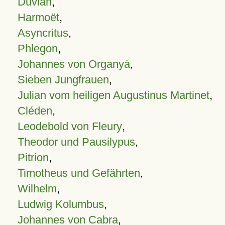
Duvian
,
Harmoët
,
Asyncritus
,
Phlegon
,
Johannes von Organyà
,
Sieben Jungfrauen
,
Julian vom heiligen Augustinus Martinet
,
Cléden
,
Leodebold von Fleury
,
Theodor und Pausilypus
,
Pitrion
,
Timotheus und Gefährten
,
Wilhelm
,
Ludwig Kolumbus
,
Johannes von Cabra
,