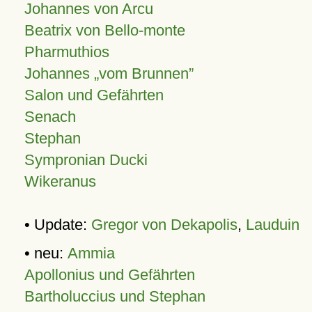
Johannes von Arcu
Beatrix von Bello-monte
Pharmuthios
Johannes
vom Brunnen
Salon und Gefährten
Senach
Stephan
Sympronian Ducki
Wikeranus
• Update:
Gregor von Dekapolis
,
Lauduin
• neu:
Ammia
Apollonius und Gefährten
Bartholuccius und Stephan