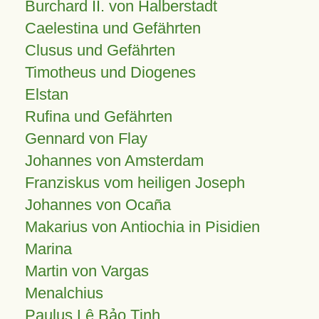
Burchard II. von Halberstadt
Caelestina und Gefährten
Clusus und Gefährten
Timotheus und Diogenes
Elstan
Rufina und Gefährten
Gennard von Flay
Johannes von Amsterdam
Franziskus vom heiligen Joseph
Johannes von Ocaña
Makarius von Antiochia in Pisidien
Marina
Martin von Vargas
Menalchius
Paulus Lê Bảo Tịnh