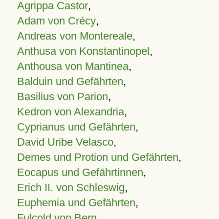
Agrippa Castor
,
Adam von Crécy
,
Andreas von Montereale
,
Anthusa von Konstantinopel
,
Anthousa von Mantinea
,
Balduin und Gefährten
,
Basilius von Parion
,
Kedron von Alexandria
,
Cyprianus und Gefährten
,
David Uribe Velasco
,
Demes und Protion und Gefährten
,
Eocapus und Gefährtinnen
,
Erich II. von Schleswig
,
Euphemia und Gefährten
,
Fulcold von Bern
,