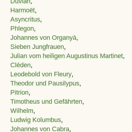
Duvian
,
Harmoët
,
Asyncritus
,
Phlegon
,
Johannes von Organyà
,
Sieben Jungfrauen
,
Julian vom heiligen Augustinus Martinet
,
Cléden
,
Leodebold von Fleury
,
Theodor und Pausilypus
,
Pitrion
,
Timotheus und Gefährten
,
Wilhelm
,
Ludwig Kolumbus
,
Johannes von Cabra
,