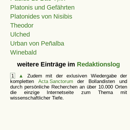
Platonis und Gefährten
Platonides von Nisibis
Theodor
Ulched
Urban von Peñalba
Winebald
weitere Einträge im
Redaktionslog
1
▲
Zudem mit der exlusiven Wiedergabe der
kompletten
Acta Sanctorum
der Bollandisten und
durch persönliche Recherchen an über 10.000 Orten
die einzige Internetseite zum Thema mit
wissenschaftlicher Tiefe.