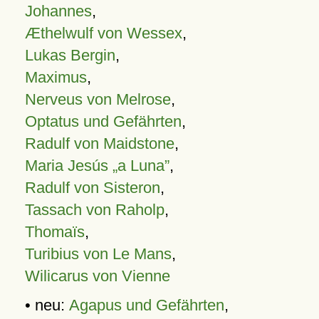
Johannes
,
Æthelwulf von Wessex
,
Lukas Bergin
,
Maximus
,
Nerveus von Melrose
,
Optatus und Gefährten
,
Radulf von Maidstone
,
Maria Jesús „a Luna”
,
Radulf von Sisteron
,
Tassach von Raholp
,
Thomaïs
,
Turibius von Le Mans
,
Wilicarus von Vienne
• neu:
Agapus und Gefährten
,