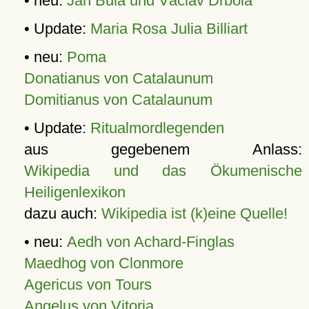
• neu:
Jan Bula und Václav Drbola
• Update:
Maria Rosa Julia Billiart
• neu:
Poma
Donatianus von Catalaunum
Domitianus von Catalaunum
• Update:
Ritualmordlegenden
aus gegebenem Anlass:
Wikipedia und das Ökumenische
Heiligenlexikon
dazu auch:
Wikipedia ist (k)eine Quelle!
• neu:
Aedh von Achard-Finglas
Maedhog von Clonmore
Agericus von Tours
Angelus von Vitoria