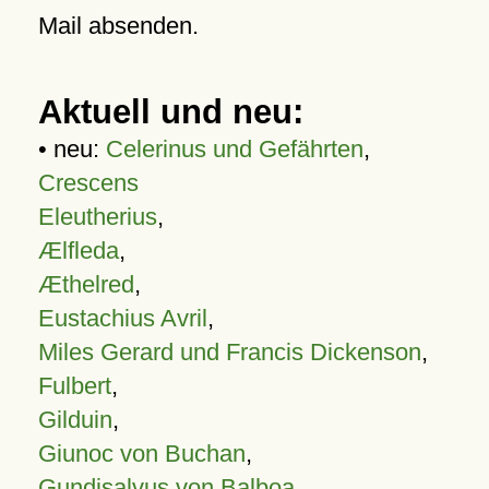
Mail absenden.
Aktuell und neu:
• neu:
Celerinus und Gefährten
,
Crescens
Eleutherius
,
Ælfleda
,
Æthelred
,
Eustachius Avril
,
Miles Gerard und Francis Dickenson
,
Fulbert
,
Gilduin
,
Giunoc von Buchan
,
Gundisalvus von Balboa
,