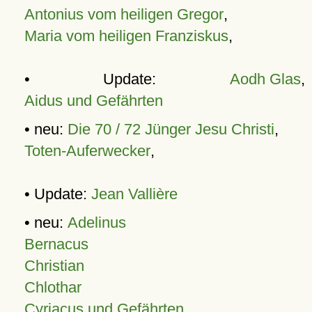
Antonius vom heiligen Gregor
,
Maria vom heiligen Franziskus
,
• Update:
Aodh Glas
,
Aidus und Gefährten
• neu:
Die 70 / 72 Jünger Jesu Christi
,
Toten-Auferwecker
,
• Update:
Jean Vallière
• neu:
Adelinus
Bernacus
Christian
Chlothar
Cyriacus und Gefährten