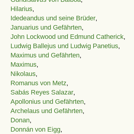
Hilarius
,
Idedeandus und seine Brüder
,
Januarius und Gefährten
,
John Lockwood und Edmund Catherick
,
Ludwig Ballejus und Ludwig Panetius
,
Maximus und Gefährten
,
Maximus
,
Nikolaus
,
Romanus von Metz
,
Sabás Reyes Salazar
,
Apollonius und Gefährten
,
Archelaus und Gefährten
,
Donan
,
Donnán von Eigg
,