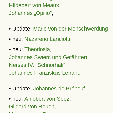
Hildebert von Meaux
,
Johannes „Opilio”
,
• Update:
Marie von der Menschwerdung
• neu:
Nazareno Lanciotti
• neu:
Theodosia
,
Johannes Swierc und Gefährten
,
Nerses IV. „Schnorhali”
,
Johannes Franziskus Lefranc
,
• Update:
Johannes de Brébeuf
• neu:
Alnobert von Seez
,
Gildard von Rouen
,