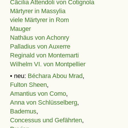
Cäcilia Attendoli von Cotignola
Märtyrer in Massylia
viele Märtyrer in Rom
Mauger
Nathäus von Achonry
Palladius von Auxerre
Reginald von Montemarti
Wilhelm VI. von Montpellier
• neu:
Béchara Abou Mrad
,
Fulton Sheen
,
Amantius von Como
,
Anna von Schlüsselberg
,
Bademus
,
Concessus und Gefährten
,