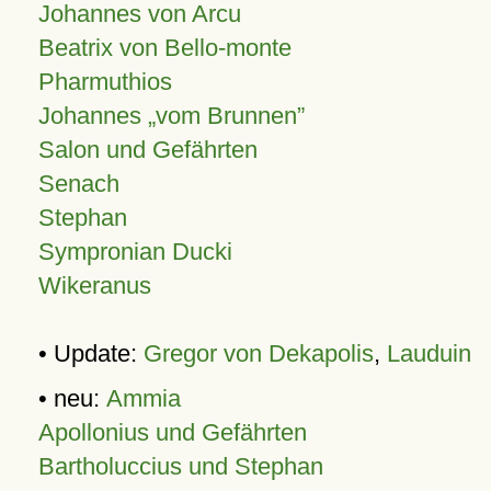
Johannes von Arcu
Beatrix von Bello-monte
Pharmuthios
Johannes
vom Brunnen
Salon und Gefährten
Senach
Stephan
Sympronian Ducki
Wikeranus
• Update:
Gregor von Dekapolis
,
Lauduin
• neu:
Ammia
Apollonius und Gefährten
Bartholuccius und Stephan