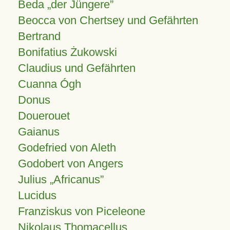
Beda „der Jüngere”
Beocca von Chertsey und Gefährten
Bertrand
Bonifatius Żukowski
Claudius und Gefährten
Cuanna Ógh
Donus
Douerouet
Gaianus
Godefried von Aleth
Godobert von Angers
Julius
Africanus
Lucidus
Franziskus von Piceleone
Nikolaus Thomacellus