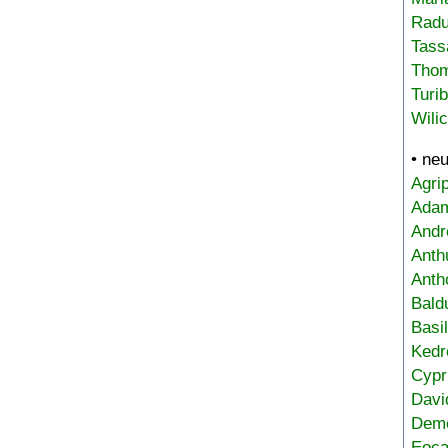
Radu
Tass
Tho
Turi
Wili
• ne
Agri
Adam
Andr
Anth
Anth
Bald
Basi
Kedr
Cypr
Davi
Deme
Eoca