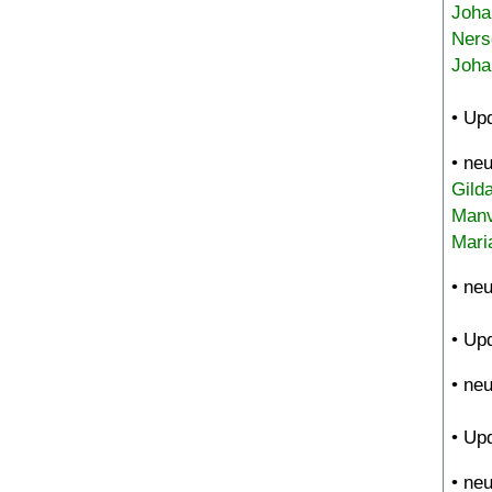
Joha
Ners
Joha
• Up
• ne
Gild
Manv
Mari
• ne
• Up
• ne
• Up
• ne