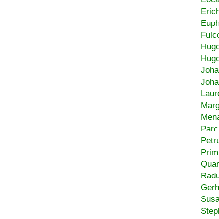
Eric
Euph
Fulc
Hug
Hugo
Joha
Joha
Laur
Marg
Mena
Parc
Petr
Prim
Quar
Radu
Gerh
Sus
Step