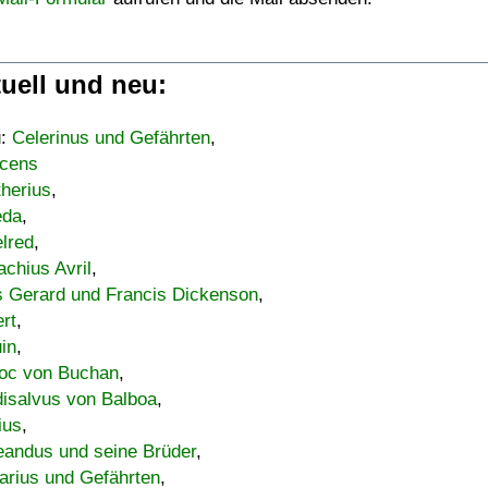
uell und neu:
u:
Celerinus und Gefährten
,
cens
therius
,
eda
,
lred
,
achius Avril
,
s Gerard und Francis Dickenson
,
ert
,
uin
,
oc von Buchan
,
isalvus von Balboa
,
ius
,
eandus und seine Brüder
,
arius und Gefährten
,