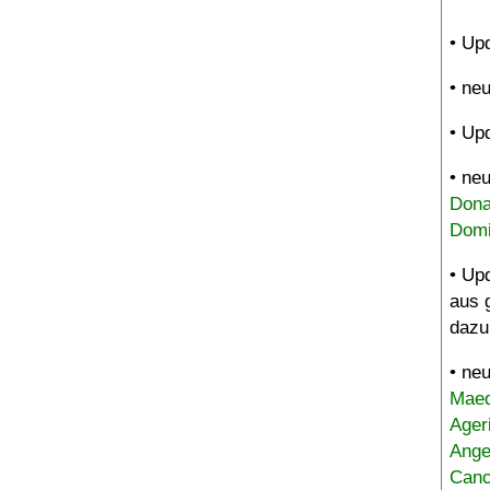
• Up
• ne
• Up
• ne
Dona
Domi
• Up
aus 
dazu
• ne
Maed
Ager
Ange
Canc