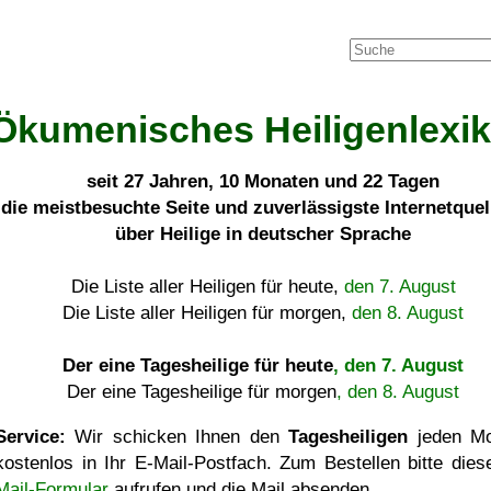
Ökumenisches Heiligenlexi
seit
27 Jahren, 10 Monaten und 22 Tagen
die meistbesuchte Seite und zuverlässigste Internetque
über Heilige in deutscher Sprache
Die Liste aller Heiligen für heute,
den 7. August
Die Liste aller Heiligen für morgen,
den 8. August
Der eine Tagesheilige für heute
, den 7. August
Der eine Tagesheilige für morgen
, den 8. August
Service:
Wir schicken Ihnen den
Tagesheiligen
jeden Mo
kostenlos in Ihr E-Mail-Postfach. Zum Bestellen bitte die
Mail-Formular
aufrufen und die Mail absenden.