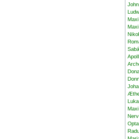
John
Ludw
Maxi
Max
Niko
Roma
Sabá
Apol
Arch
Don
Donn
Joha
Æthe
Luka
Max
Nerv
Opta
Radu
Mari