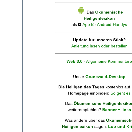
Das
Ökumenische
Heiligenlexikon
als
App für Android-Handys
Update für unseren Stick?
Anleitung lesen oder bestellen
Web 3.0
-
Allgemeine Kommentare
Unser
Grünewald-Desktop
Die Heiligen des Tages
kostenlos auf 
Homepage einbinden:
So geht es
Das
Ökumenische Heiligenlexiko
weiterempfehlen?
Banner + links
Was andere über das
Ökumenisch
Heiligenlexikon
sagen:
Lob und Kri