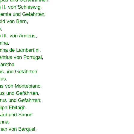
h II. von Schleswig
,
emia und Gefährten
,
old von Bern
,
o
,
 III. von Amiens
,
nna
,
nna de Lambertini
,
entius von Portugal
,
aretha
s und Gefährten
,
ius
,
us von Montepiano
,
us und Gefährten
,
tus und Gefährten
,
lph Ebifagh
,
ard und Simon
,
anna
,
han von Barquel
,