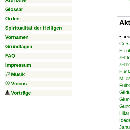
Attribute
Glossar
Orden
Akt
Spiritualität der Heiligen
• ne
Vornamen
Cres
Grundlagen
Eleu
FAQ
Ælfl
Æthe
Impressum
Eust
Musik
Mile
Videos
Fulb
Gild
Vorträge
Giun
Gund
Hilar
Ided
Janu