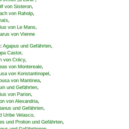
lf von Sisteron
,
ach von Raholp
,
maïs
,
bius von Le Mans
,
carus von Vienne
u:
Agapus und Gefährten
,
ppa Castor
,
 von Crécy
,
eas von Montereale
,
usa von Konstantinopel
,
ousa von Mantinea
,
uin und Gefährten
,
lius von Parion
,
on von Alexandria
,
ianus und Gefährten
,
d Uribe Velasco
,
s und Protion und Gefährten
,
pus und Gefährtinnen
,