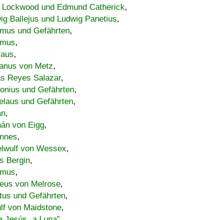
 Lockwood und Edmund Catherick
,
ig Ballejus und Ludwig Panetius
,
mus und Gefährten
,
imus
,
laus
,
nus von Metz
,
s Reyes Salazar
,
lonius und Gefährten
,
elaus und Gefährten
,
an
,
án von Eigg
,
nnes
,
lwulf von Wessex
,
s Bergin
,
imus
,
eus von Melrose
,
tus und Gefährten
,
lf von Maidstone
,
a Jesús „a Luna”
,