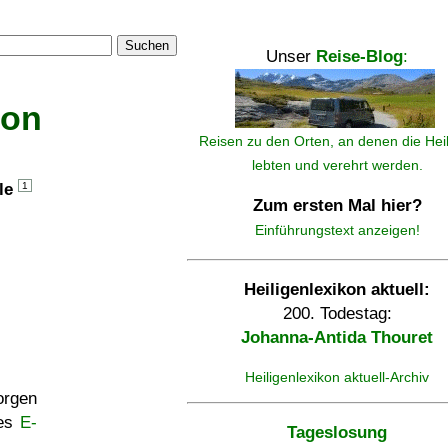
Suchen
Unser
Reise-Blog
:
kon
Reisen zu den Orten, an denen die Hei
lebten und verehrt werden.
lle
1
Zum ersten Mal hier?
Einführungstext anzeigen!
Heiligenlexikon aktuell:
200. Todestag:
Johanna-Antida Thouret
Heiligenlexikon aktuell-Archiv
rgen
ses
E-
Tageslosung