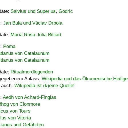
date:
Salvius und Superius
,
Godric
u:
Jan Bula und Václav Drbola
date:
Maria Rosa Julia Billiart
u:
Poma
tianus von Catalaunum
tianus von Catalaunum
date:
Ritualmordlegenden
gegebenem Anlass:
Wikipedia und das Ökumenische Heilige
 auch:
Wikipedia ist (k)eine Quelle!
u:
Aedh von Achard-Finglas
hog von Clonmore
icus von Tours
lus von Vitoria
ianus und Gefährten