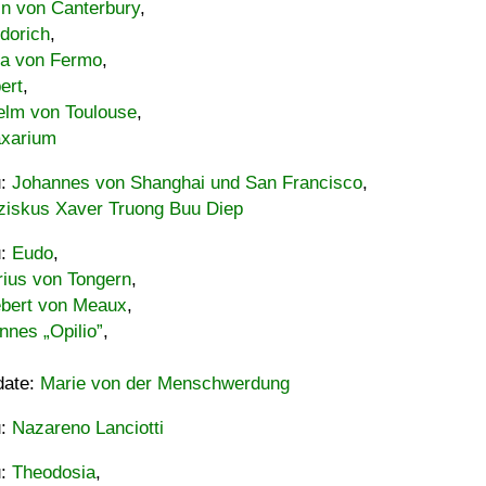
in von Canterbury
,
dorich
,
ia von Fermo
,
ert
,
elm von Toulouse
,
xarium
u:
Johannes von Shanghai und San Francisco
,
ziskus Xaver Truong Buu Diep
u:
Eudo
,
rius von Tongern
,
ebert von Meaux
,
nnes „Opilio”
,
date:
Marie von der Menschwerdung
u:
Nazareno Lanciotti
u:
Theodosia
,