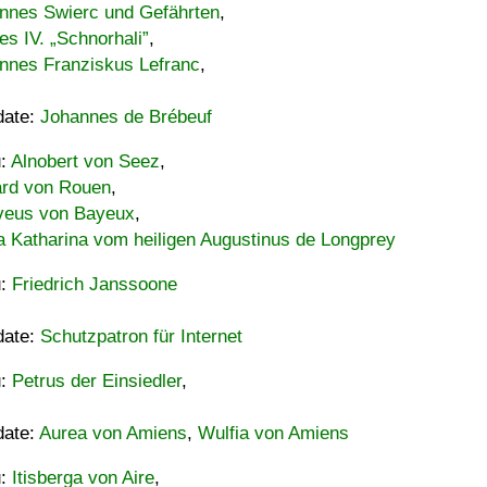
nnes Swierc und Gefährten
,
es IV. „Schnorhali”
,
nnes Franziskus Lefranc
,
date:
Johannes de Brébeuf
u:
Alnobert von Seez
,
ard von Rouen
,
eus von Bayeux
,
a Katharina vom heiligen Augustinus de Longprey
u:
Friedrich Janssoone
date:
Schutzpatron für Internet
u:
Petrus der Einsiedler
,
date:
Aurea von Amiens
,
Wulfia von Amiens
u:
Itisberga von Aire
,