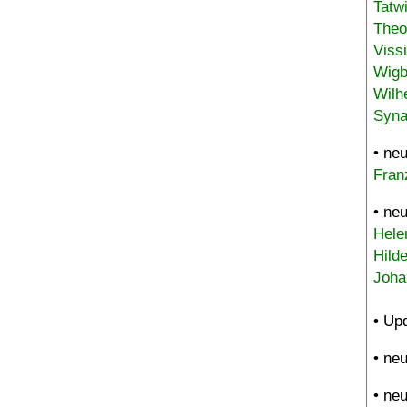
Tatw
Theo
Viss
Wigb
Wilh
Syna
• ne
Fran
• ne
Hele
Hild
Joha
• Up
• ne
• ne