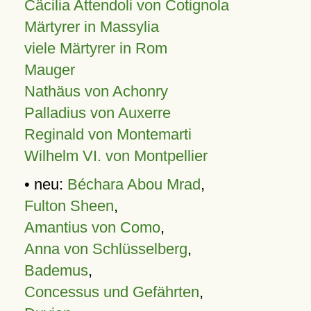
Cäcilia Attendoli von Cotignola
Märtyrer in Massylia
viele Märtyrer in Rom
Mauger
Nathäus von Achonry
Palladius von Auxerre
Reginald von Montemarti
Wilhelm VI. von Montpellier
• neu:
Béchara Abou Mrad
,
Fulton Sheen
,
Amantius von Como
,
Anna von Schlüsselberg
,
Bademus
,
Concessus und Gefährten
,