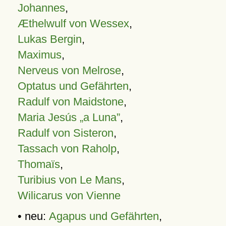
Johannes
,
Æthelwulf von Wessex
,
Lukas Bergin
,
Maximus
,
Nerveus von Melrose
,
Optatus und Gefährten
,
Radulf von Maidstone
,
Maria Jesús „a Luna”
,
Radulf von Sisteron
,
Tassach von Raholp
,
Thomaïs
,
Turibius von Le Mans
,
Wilicarus von Vienne
• neu:
Agapus und Gefährten
,