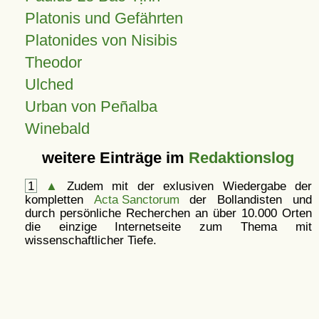
Platonis und Gefährten
Platonides von Nisibis
Theodor
Ulched
Urban von Peñalba
Winebald
weitere Einträge im
Redaktionslog
1
▲
Zudem mit der exlusiven Wiedergabe der
kompletten
Acta Sanctorum
der Bollandisten und
durch persönliche Recherchen an über 10.000 Orten
die einzige Internetseite zum Thema mit
wissenschaftlicher Tiefe.