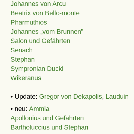
Johannes von Arcu
Beatrix von Bello-monte
Pharmuthios
Johannes
vom Brunnen
Salon und Gefährten
Senach
Stephan
Sympronian Ducki
Wikeranus
• Update:
Gregor von Dekapolis
,
Lauduin
• neu:
Ammia
Apollonius und Gefährten
Bartholuccius und Stephan