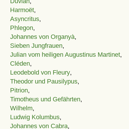
Duvian
,
Harmoët
,
Asyncritus
,
Phlegon
,
Johannes von Organyà
,
Sieben Jungfrauen
,
Julian vom heiligen Augustinus Martinet
,
Cléden
,
Leodebold von Fleury
,
Theodor und Pausilypus
,
Pitrion
,
Timotheus und Gefährten
,
Wilhelm
,
Ludwig Kolumbus
,
Johannes von Cabra
,