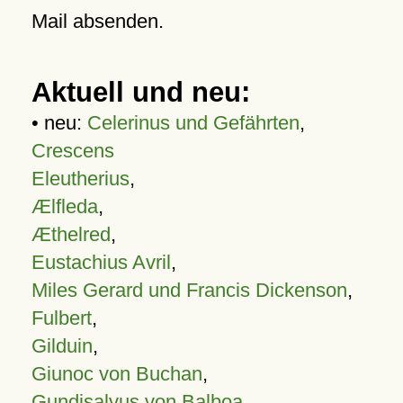
Mail absenden.
Aktuell und neu:
• neu:
Celerinus und Gefährten
,
Crescens
Eleutherius
,
Ælfleda
,
Æthelred
,
Eustachius Avril
,
Miles Gerard und Francis Dickenson
,
Fulbert
,
Gilduin
,
Giunoc von Buchan
,
Gundisalvus von Balboa
,