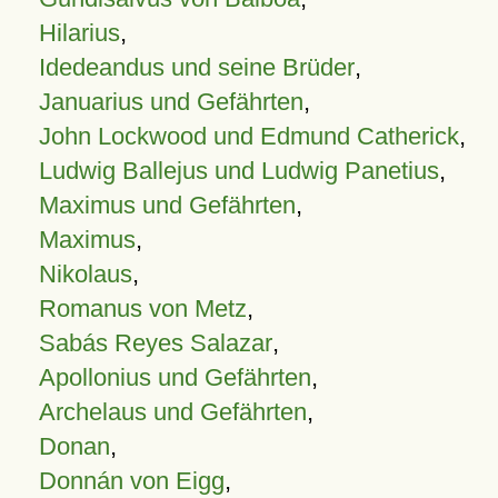
Hilarius
,
Idedeandus und seine Brüder
,
Januarius und Gefährten
,
John Lockwood und Edmund Catherick
,
Ludwig Ballejus und Ludwig Panetius
,
Maximus und Gefährten
,
Maximus
,
Nikolaus
,
Romanus von Metz
,
Sabás Reyes Salazar
,
Apollonius und Gefährten
,
Archelaus und Gefährten
,
Donan
,
Donnán von Eigg
,