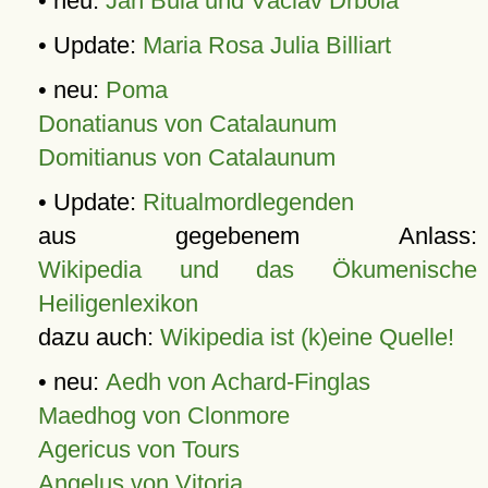
• neu:
Jan Bula und Václav Drbola
• Update:
Maria Rosa Julia Billiart
• neu:
Poma
Donatianus von Catalaunum
Domitianus von Catalaunum
• Update:
Ritualmordlegenden
aus gegebenem Anlass:
Wikipedia und das Ökumenische
Heiligenlexikon
dazu auch:
Wikipedia ist (k)eine Quelle!
• neu:
Aedh von Achard-Finglas
Maedhog von Clonmore
Agericus von Tours
Angelus von Vitoria