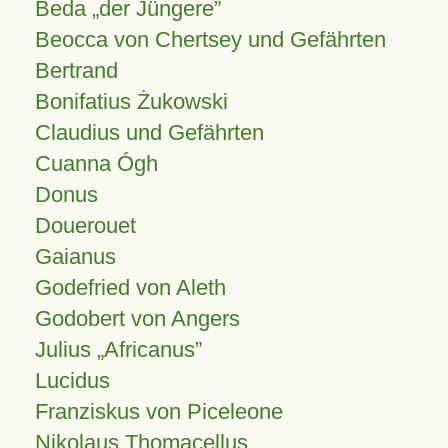
Beda „der Jüngere”
Beocca von Chertsey und Gefährten
Bertrand
Bonifatius Żukowski
Claudius und Gefährten
Cuanna Ógh
Donus
Douerouet
Gaianus
Godefried von Aleth
Godobert von Angers
Julius
Africanus
Lucidus
Franziskus von Piceleone
Nikolaus Thomacellus