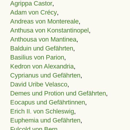
Agrippa Castor
,
Adam von Crécy
,
Andreas von Montereale
,
Anthusa von Konstantinopel
,
Anthousa von Mantinea
,
Balduin und Gefährten
,
Basilius von Parion
,
Kedron von Alexandria
,
Cyprianus und Gefährten
,
David Uribe Velasco
,
Demes und Protion und Gefährten
,
Eocapus und Gefährtinnen
,
Erich II. von Schleswig
,
Euphemia und Gefährten
,
Fulcold von Bern
,