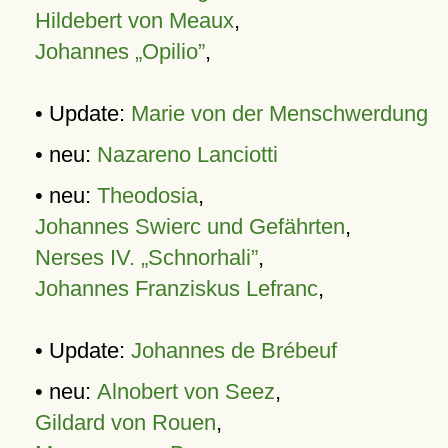
Hildebert von Meaux
,
Johannes „Opilio”
,
• Update:
Marie von der Menschwerdung
• neu:
Nazareno Lanciotti
• neu:
Theodosia
,
Johannes Swierc und Gefährten
,
Nerses IV. „Schnorhali”
,
Johannes Franziskus Lefranc
,
• Update:
Johannes de Brébeuf
• neu:
Alnobert von Seez
,
Gildard von Rouen
,