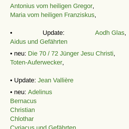
Antonius vom heiligen Gregor
,
Maria vom heiligen Franziskus
,
• Update:
Aodh Glas
,
Aidus und Gefährten
• neu:
Die 70 / 72 Jünger Jesu Christi
,
Toten-Auferwecker
,
• Update:
Jean Vallière
• neu:
Adelinus
Bernacus
Christian
Chlothar
Cyriacus und Gefährten