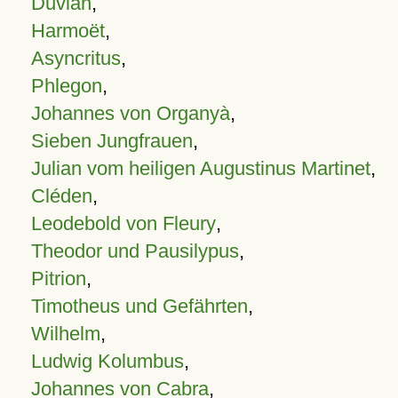
Duvian
,
Harmoët
,
Asyncritus
,
Phlegon
,
Johannes von Organyà
,
Sieben Jungfrauen
,
Julian vom heiligen Augustinus Martinet
,
Cléden
,
Leodebold von Fleury
,
Theodor und Pausilypus
,
Pitrion
,
Timotheus und Gefährten
,
Wilhelm
,
Ludwig Kolumbus
,
Johannes von Cabra
,