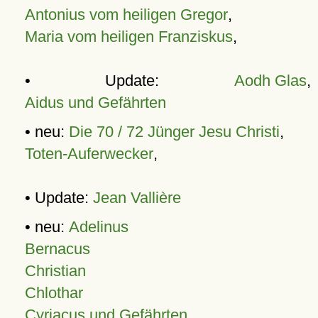
Antonius vom heiligen Gregor
,
Maria vom heiligen Franziskus
,
• Update:
Aodh Glas
,
Aidus und Gefährten
• neu:
Die 70 / 72 Jünger Jesu Christi
,
Toten-Auferwecker
,
• Update:
Jean Vallière
• neu:
Adelinus
Bernacus
Christian
Chlothar
Cyriacus und Gefährten