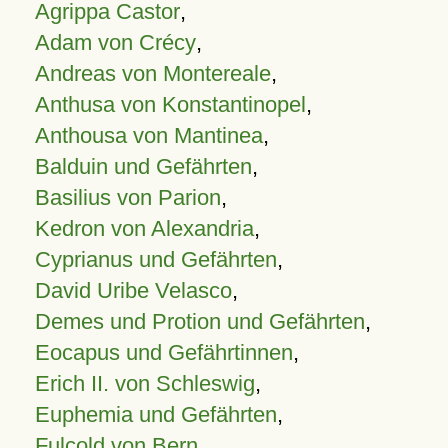
Agrippa Castor
,
Adam von Crécy
,
Andreas von Montereale
,
Anthusa von Konstantinopel
,
Anthousa von Mantinea
,
Balduin und Gefährten
,
Basilius von Parion
,
Kedron von Alexandria
,
Cyprianus und Gefährten
,
David Uribe Velasco
,
Demes und Protion und Gefährten
,
Eocapus und Gefährtinnen
,
Erich II. von Schleswig
,
Euphemia und Gefährten
,
Fulcold von Bern
,