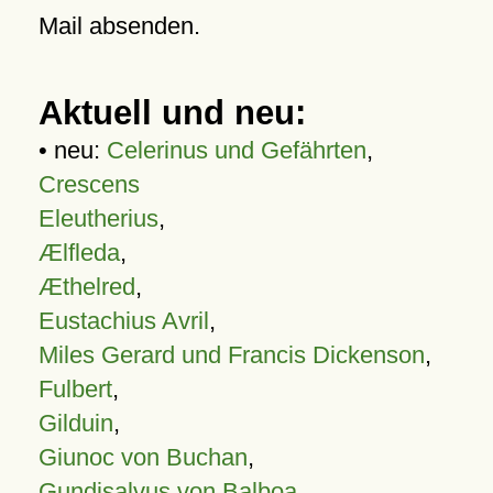
Mail absenden.
Aktuell und neu:
• neu:
Celerinus und Gefährten
,
Crescens
Eleutherius
,
Ælfleda
,
Æthelred
,
Eustachius Avril
,
Miles Gerard und Francis Dickenson
,
Fulbert
,
Gilduin
,
Giunoc von Buchan
,
Gundisalvus von Balboa
,