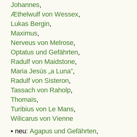
Johannes
,
Æthelwulf von Wessex
,
Lukas Bergin
,
Maximus
,
Nerveus von Melrose
,
Optatus und Gefährten
,
Radulf von Maidstone
,
Maria Jesús „a Luna”
,
Radulf von Sisteron
,
Tassach von Raholp
,
Thomaïs
,
Turibius von Le Mans
,
Wilicarus von Vienne
• neu:
Agapus und Gefährten
,