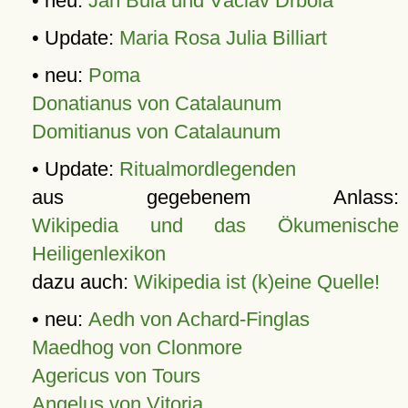
• neu:
Jan Bula und Václav Drbola
• Update:
Maria Rosa Julia Billiart
• neu:
Poma
Donatianus von Catalaunum
Domitianus von Catalaunum
• Update:
Ritualmordlegenden
aus gegebenem Anlass:
Wikipedia und das Ökumenische
Heiligenlexikon
dazu auch:
Wikipedia ist (k)eine Quelle!
• neu:
Aedh von Achard-Finglas
Maedhog von Clonmore
Agericus von Tours
Angelus von Vitoria