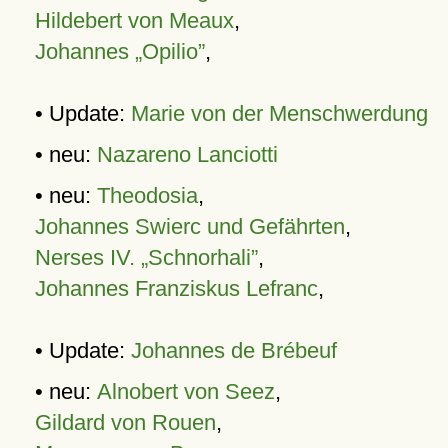
Hildebert von Meaux
,
Johannes „Opilio”
,
• Update:
Marie von der Menschwerdung
• neu:
Nazareno Lanciotti
• neu:
Theodosia
,
Johannes Swierc und Gefährten
,
Nerses IV. „Schnorhali”
,
Johannes Franziskus Lefranc
,
• Update:
Johannes de Brébeuf
• neu:
Alnobert von Seez
,
Gildard von Rouen
,