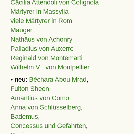
Cäcilia Attendoli von Cotignola
Märtyrer in Massylia
viele Märtyrer in Rom
Mauger
Nathäus von Achonry
Palladius von Auxerre
Reginald von Montemarti
Wilhelm VI. von Montpellier
• neu:
Béchara Abou Mrad
,
Fulton Sheen
,
Amantius von Como
,
Anna von Schlüsselberg
,
Bademus
,
Concessus und Gefährten
,