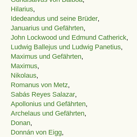
Hilarius
,
Idedeandus und seine Brüder
,
Januarius und Gefährten
,
John Lockwood und Edmund Catherick
,
Ludwig Ballejus und Ludwig Panetius
,
Maximus und Gefährten
,
Maximus
,
Nikolaus
,
Romanus von Metz
,
Sabás Reyes Salazar
,
Apollonius und Gefährten
,
Archelaus und Gefährten
,
Donan
,
Donnán von Eigg
,