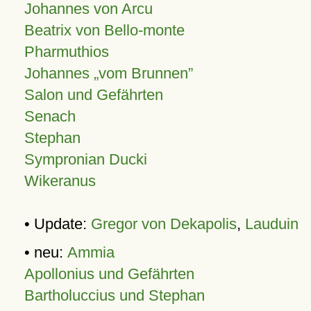
Johannes von Arcu
Beatrix von Bello-monte
Pharmuthios
Johannes
vom Brunnen
Salon und Gefährten
Senach
Stephan
Sympronian Ducki
Wikeranus
• Update:
Gregor von Dekapolis
,
Lauduin
• neu:
Ammia
Apollonius und Gefährten
Bartholuccius und Stephan