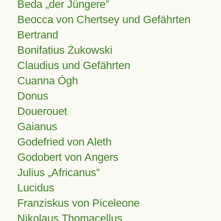
Beda „der Jüngere”
Beocca von Chertsey und Gefährten
Bertrand
Bonifatius Żukowski
Claudius und Gefährten
Cuanna Ógh
Donus
Douerouet
Gaianus
Godefried von Aleth
Godobert von Angers
Julius
Africanus
Lucidus
Franziskus von Piceleone
Nikolaus Thomacellus