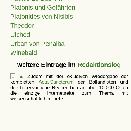
Platonis und Gefährten
Platonides von Nisibis
Theodor
Ulched
Urban von Peñalba
Winebald
weitere Einträge im
Redaktionslog
1
▲
Zudem mit der exlusiven Wiedergabe der
kompletten
Acta Sanctorum
der Bollandisten und
durch persönliche Recherchen an über 10.000 Orten
die einzige Internetseite zum Thema mit
wissenschaftlicher Tiefe.