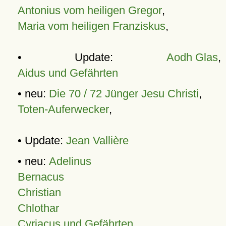
Antonius vom heiligen Gregor
,
Maria vom heiligen Franziskus
,
• Update:
Aodh Glas
,
Aidus und Gefährten
• neu:
Die 70 / 72 Jünger Jesu Christi
,
Toten-Auferwecker
,
• Update:
Jean Vallière
• neu:
Adelinus
Bernacus
Christian
Chlothar
Cyriacus und Gefährten