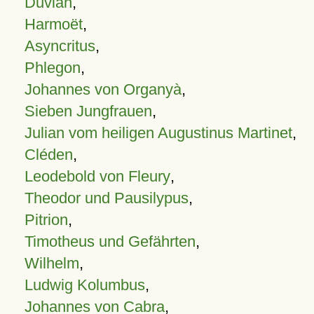
Duvian
,
Harmoët
,
Asyncritus
,
Phlegon
,
Johannes von Organyà
,
Sieben Jungfrauen
,
Julian vom heiligen Augustinus Martinet
,
Cléden
,
Leodebold von Fleury
,
Theodor und Pausilypus
,
Pitrion
,
Timotheus und Gefährten
,
Wilhelm
,
Ludwig Kolumbus
,
Johannes von Cabra
,