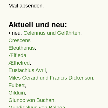
Mail absenden.
Aktuell und neu:
• neu:
Celerinus und Gefährten
,
Crescens
Eleutherius
,
Ælfleda
,
Æthelred
,
Eustachius Avril
,
Miles Gerard und Francis Dickenson
,
Fulbert
,
Gilduin
,
Giunoc von Buchan
,
Gundisalvus von Balboa
,