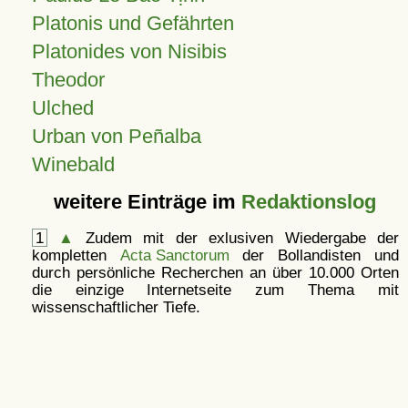
Platonis und Gefährten
Platonides von Nisibis
Theodor
Ulched
Urban von Peñalba
Winebald
weitere Einträge im
Redaktionslog
1
▲
Zudem mit der exlusiven Wiedergabe der
kompletten
Acta Sanctorum
der Bollandisten und
durch persönliche Recherchen an über 10.000 Orten
die einzige Internetseite zum Thema mit
wissenschaftlicher Tiefe.