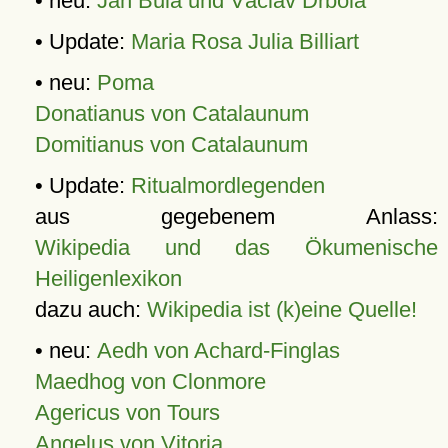
• neu:
Jan Bula und Václav Drbola
• Update:
Maria Rosa Julia Billiart
• neu:
Poma
Donatianus von Catalaunum
Domitianus von Catalaunum
• Update:
Ritualmordlegenden
aus gegebenem Anlass:
Wikipedia und das Ökumenische
Heiligenlexikon
dazu auch:
Wikipedia ist (k)eine Quelle!
• neu:
Aedh von Achard-Finglas
Maedhog von Clonmore
Agericus von Tours
Angelus von Vitoria