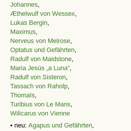
Johannes
,
Æthelwulf von Wessex
,
Lukas Bergin
,
Maximus
,
Nerveus von Melrose
,
Optatus und Gefährten
,
Radulf von Maidstone
,
Maria Jesús „a Luna”
,
Radulf von Sisteron
,
Tassach von Raholp
,
Thomaïs
,
Turibius von Le Mans
,
Wilicarus von Vienne
• neu:
Agapus und Gefährten
,