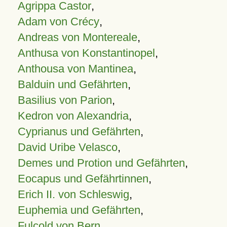
Agrippa Castor
,
Adam von Crécy
,
Andreas von Montereale
,
Anthusa von Konstantinopel
,
Anthousa von Mantinea
,
Balduin und Gefährten
,
Basilius von Parion
,
Kedron von Alexandria
,
Cyprianus und Gefährten
,
David Uribe Velasco
,
Demes und Protion und Gefährten
,
Eocapus und Gefährtinnen
,
Erich II. von Schleswig
,
Euphemia und Gefährten
,
Fulcold von Bern
,