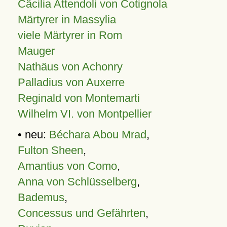
Cäcilia Attendoli von Cotignola
Märtyrer in Massylia
viele Märtyrer in Rom
Mauger
Nathäus von Achonry
Palladius von Auxerre
Reginald von Montemarti
Wilhelm VI. von Montpellier
• neu:
Béchara Abou Mrad
,
Fulton Sheen
,
Amantius von Como
,
Anna von Schlüsselberg
,
Bademus
,
Concessus und Gefährten
,