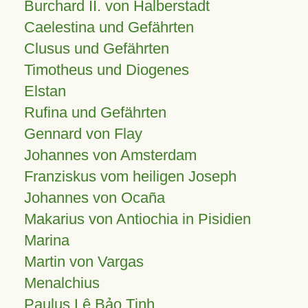
Burchard II. von Halberstadt
Caelestina und Gefährten
Clusus und Gefährten
Timotheus und Diogenes
Elstan
Rufina und Gefährten
Gennard von Flay
Johannes von Amsterdam
Franziskus vom heiligen Joseph
Johannes von Ocaña
Makarius von Antiochia in Pisidien
Marina
Martin von Vargas
Menalchius
Paulus Lê Bảo Tịnh