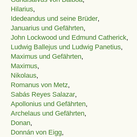
Hilarius
,
Idedeandus und seine Brüder
,
Januarius und Gefährten
,
John Lockwood und Edmund Catherick
,
Ludwig Ballejus und Ludwig Panetius
,
Maximus und Gefährten
,
Maximus
,
Nikolaus
,
Romanus von Metz
,
Sabás Reyes Salazar
,
Apollonius und Gefährten
,
Archelaus und Gefährten
,
Donan
,
Donnán von Eigg
,