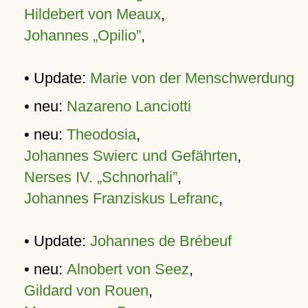
Hildebert von Meaux
,
Johannes „Opilio”
,
• Update:
Marie von der Menschwerdung
• neu:
Nazareno Lanciotti
• neu:
Theodosia
,
Johannes Swierc und Gefährten
,
Nerses IV. „Schnorhali”
,
Johannes Franziskus Lefranc
,
• Update:
Johannes de Brébeuf
• neu:
Alnobert von Seez
,
Gildard von Rouen
,