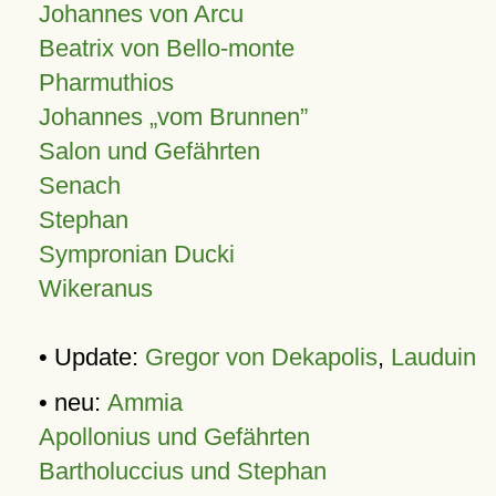
Johannes von Arcu
Beatrix von Bello-monte
Pharmuthios
Johannes
vom Brunnen
Salon und Gefährten
Senach
Stephan
Sympronian Ducki
Wikeranus
• Update:
Gregor von Dekapolis
,
Lauduin
• neu:
Ammia
Apollonius und Gefährten
Bartholuccius und Stephan