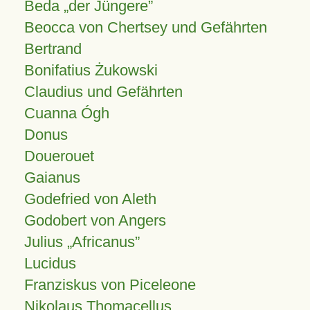
Beda „der Jüngere”
Beocca von Chertsey und Gefährten
Bertrand
Bonifatius Żukowski
Claudius und Gefährten
Cuanna Ógh
Donus
Douerouet
Gaianus
Godefried von Aleth
Godobert von Angers
Julius
Africanus
Lucidus
Franziskus von Piceleone
Nikolaus Thomacellus