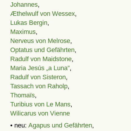
Johannes
,
Æthelwulf von Wessex
,
Lukas Bergin
,
Maximus
,
Nerveus von Melrose
,
Optatus und Gefährten
,
Radulf von Maidstone
,
Maria Jesús „a Luna”
,
Radulf von Sisteron
,
Tassach von Raholp
,
Thomaïs
,
Turibius von Le Mans
,
Wilicarus von Vienne
• neu:
Agapus und Gefährten
,