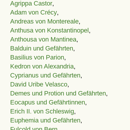
Agrippa Castor
,
Adam von Crécy
,
Andreas von Montereale
,
Anthusa von Konstantinopel
,
Anthousa von Mantinea
,
Balduin und Gefährten
,
Basilius von Parion
,
Kedron von Alexandria
,
Cyprianus und Gefährten
,
David Uribe Velasco
,
Demes und Protion und Gefährten
,
Eocapus und Gefährtinnen
,
Erich II. von Schleswig
,
Euphemia und Gefährten
,
Fulcold von Bern
,