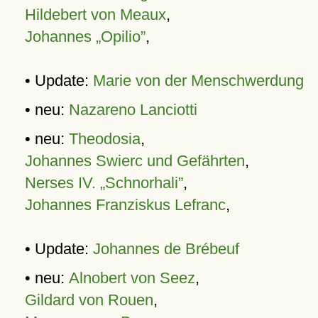
Hildebert von Meaux
,
Johannes „Opilio”
,
• Update:
Marie von der Menschwerdung
• neu:
Nazareno Lanciotti
• neu:
Theodosia
,
Johannes Swierc und Gefährten
,
Nerses IV. „Schnorhali”
,
Johannes Franziskus Lefranc
,
• Update:
Johannes de Brébeuf
• neu:
Alnobert von Seez
,
Gildard von Rouen
,