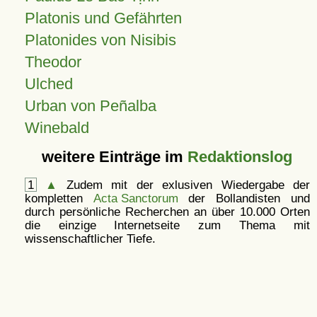
Platonis und Gefährten
Platonides von Nisibis
Theodor
Ulched
Urban von Peñalba
Winebald
weitere Einträge im
Redaktionslog
1
▲
Zudem mit der exlusiven Wiedergabe der
kompletten
Acta Sanctorum
der Bollandisten und
durch persönliche Recherchen an über 10.000 Orten
die einzige Internetseite zum Thema mit
wissenschaftlicher Tiefe.