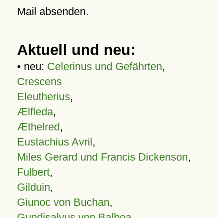
Mail absenden.
Aktuell und neu:
• neu:
Celerinus und Gefährten
,
Crescens
Eleutherius
,
Ælfleda
,
Æthelred
,
Eustachius Avril
,
Miles Gerard und Francis Dickenson
,
Fulbert
,
Gilduin
,
Giunoc von Buchan
,
Gundisalvus von Balboa
,