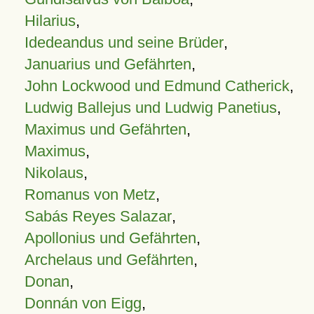
Hilarius
,
Idedeandus und seine Brüder
,
Januarius und Gefährten
,
John Lockwood und Edmund Catherick
,
Ludwig Ballejus und Ludwig Panetius
,
Maximus und Gefährten
,
Maximus
,
Nikolaus
,
Romanus von Metz
,
Sabás Reyes Salazar
,
Apollonius und Gefährten
,
Archelaus und Gefährten
,
Donan
,
Donnán von Eigg
,