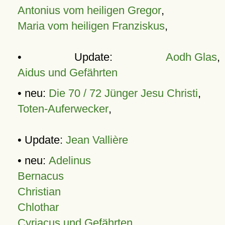
Antonius vom heiligen Gregor
,
Maria vom heiligen Franziskus
,
• Update:
Aodh Glas
,
Aidus und Gefährten
• neu:
Die 70 / 72 Jünger Jesu Christi
,
Toten-Auferwecker
,
• Update:
Jean Vallière
• neu:
Adelinus
Bernacus
Christian
Chlothar
Cyriacus und Gefährten