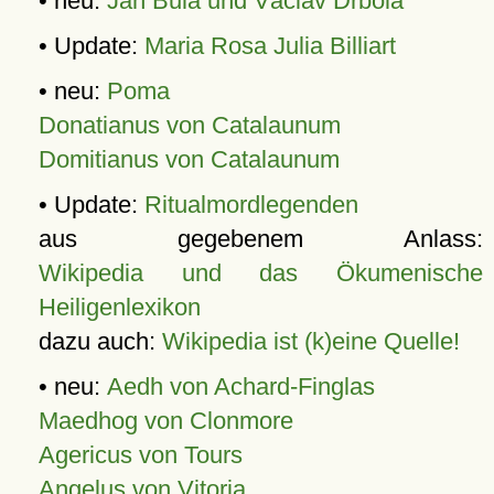
• neu:
Jan Bula und Václav Drbola
• Update:
Maria Rosa Julia Billiart
• neu:
Poma
Donatianus von Catalaunum
Domitianus von Catalaunum
• Update:
Ritualmordlegenden
aus gegebenem Anlass:
Wikipedia und das Ökumenische
Heiligenlexikon
dazu auch:
Wikipedia ist (k)eine Quelle!
• neu:
Aedh von Achard-Finglas
Maedhog von Clonmore
Agericus von Tours
Angelus von Vitoria