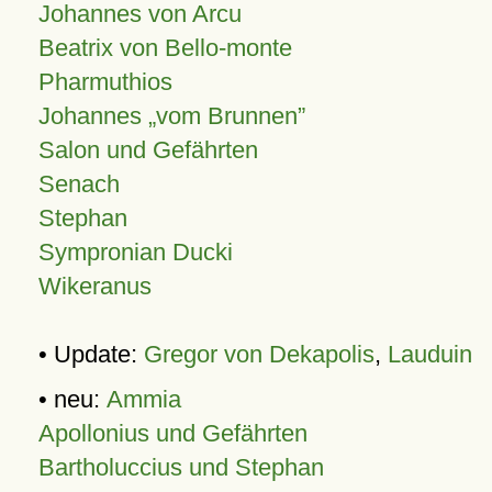
Johannes von Arcu
Beatrix von Bello-monte
Pharmuthios
Johannes
vom Brunnen
Salon und Gefährten
Senach
Stephan
Sympronian Ducki
Wikeranus
• Update:
Gregor von Dekapolis
,
Lauduin
• neu:
Ammia
Apollonius und Gefährten
Bartholuccius und Stephan