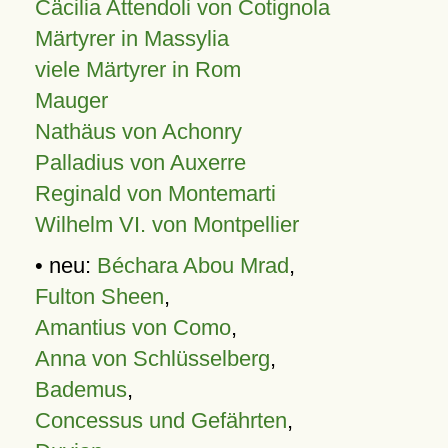
Cäcilia Attendoli von Cotignola
Märtyrer in Massylia
viele Märtyrer in Rom
Mauger
Nathäus von Achonry
Palladius von Auxerre
Reginald von Montemarti
Wilhelm VI. von Montpellier
• neu:
Béchara Abou Mrad
,
Fulton Sheen
,
Amantius von Como
,
Anna von Schlüsselberg
,
Bademus
,
Concessus und Gefährten
,