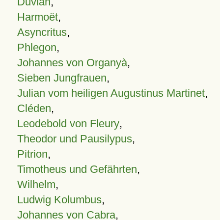
Duvian
,
Harmoët
,
Asyncritus
,
Phlegon
,
Johannes von Organyà
,
Sieben Jungfrauen
,
Julian vom heiligen Augustinus Martinet
,
Cléden
,
Leodebold von Fleury
,
Theodor und Pausilypus
,
Pitrion
,
Timotheus und Gefährten
,
Wilhelm
,
Ludwig Kolumbus
,
Johannes von Cabra
,