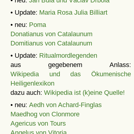
• neu:
Jan Bula und Václav Drbola
• Update:
Maria Rosa Julia Billiart
• neu:
Poma
Donatianus von Catalaunum
Domitianus von Catalaunum
• Update:
Ritualmordlegenden
aus gegebenem Anlass:
Wikipedia und das Ökumenische
Heiligenlexikon
dazu auch:
Wikipedia ist (k)eine Quelle!
• neu:
Aedh von Achard-Finglas
Maedhog von Clonmore
Agericus von Tours
Angelus von Vitoria