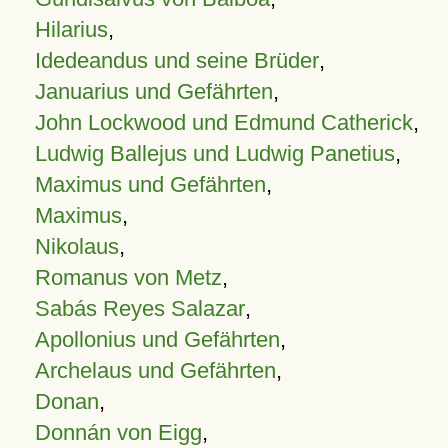
Hilarius
,
Idedeandus und seine Brüder
,
Januarius und Gefährten
,
John Lockwood und Edmund Catherick
,
Ludwig Ballejus und Ludwig Panetius
,
Maximus und Gefährten
,
Maximus
,
Nikolaus
,
Romanus von Metz
,
Sabás Reyes Salazar
,
Apollonius und Gefährten
,
Archelaus und Gefährten
,
Donan
,
Donnán von Eigg
,