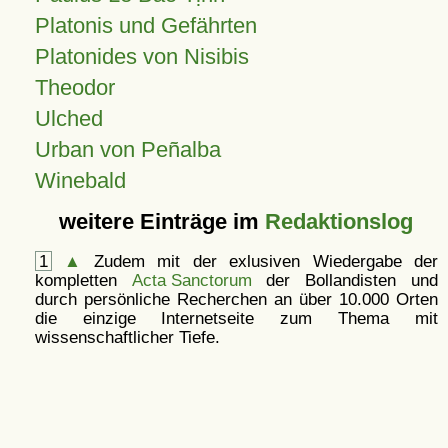
Platonis und Gefährten
Platonides von Nisibis
Theodor
Ulched
Urban von Peñalba
Winebald
weitere Einträge im
Redaktionslog
1
▲
Zudem mit der exlusiven Wiedergabe der
kompletten
Acta Sanctorum
der Bollandisten und
durch persönliche Recherchen an über 10.000 Orten
die einzige Internetseite zum Thema mit
wissenschaftlicher Tiefe.