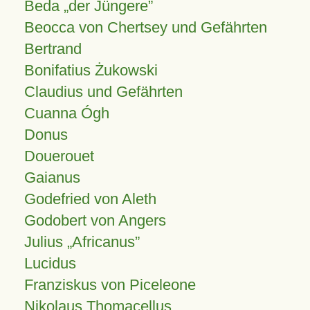
Beda „der Jüngere”
Beocca von Chertsey und Gefährten
Bertrand
Bonifatius Żukowski
Claudius und Gefährten
Cuanna Ógh
Donus
Douerouet
Gaianus
Godefried von Aleth
Godobert von Angers
Julius
Africanus
Lucidus
Franziskus von Piceleone
Nikolaus Thomacellus