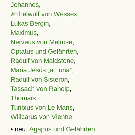
Johannes
,
Æthelwulf von Wessex
,
Lukas Bergin
,
Maximus
,
Nerveus von Melrose
,
Optatus und Gefährten
,
Radulf von Maidstone
,
Maria Jesús „a Luna”
,
Radulf von Sisteron
,
Tassach von Raholp
,
Thomaïs
,
Turibius von Le Mans
,
Wilicarus von Vienne
• neu:
Agapus und Gefährten
,