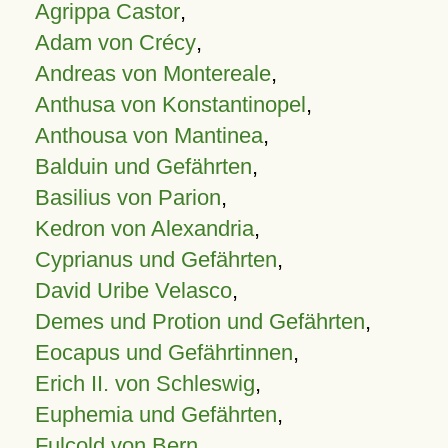
Agrippa Castor
,
Adam von Crécy
,
Andreas von Montereale
,
Anthusa von Konstantinopel
,
Anthousa von Mantinea
,
Balduin und Gefährten
,
Basilius von Parion
,
Kedron von Alexandria
,
Cyprianus und Gefährten
,
David Uribe Velasco
,
Demes und Protion und Gefährten
,
Eocapus und Gefährtinnen
,
Erich II. von Schleswig
,
Euphemia und Gefährten
,
Fulcold von Bern
,