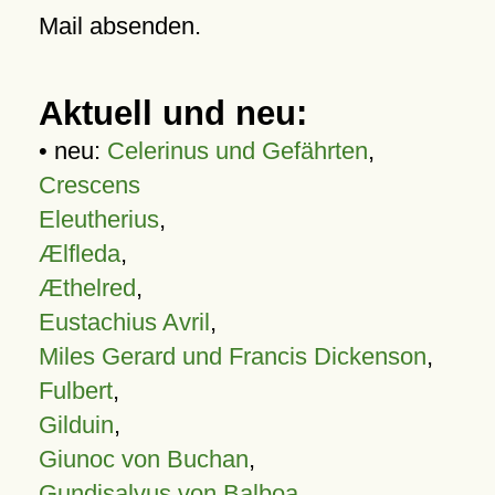
Mail absenden.
Aktuell und neu:
• neu:
Celerinus und Gefährten
,
Crescens
Eleutherius
,
Ælfleda
,
Æthelred
,
Eustachius Avril
,
Miles Gerard und Francis Dickenson
,
Fulbert
,
Gilduin
,
Giunoc von Buchan
,
Gundisalvus von Balboa
,