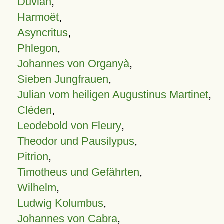
Duvian
,
Harmoët
,
Asyncritus
,
Phlegon
,
Johannes von Organyà
,
Sieben Jungfrauen
,
Julian vom heiligen Augustinus Martinet
,
Cléden
,
Leodebold von Fleury
,
Theodor und Pausilypus
,
Pitrion
,
Timotheus und Gefährten
,
Wilhelm
,
Ludwig Kolumbus
,
Johannes von Cabra
,