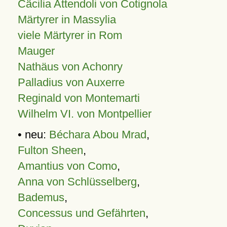
Cäcilia Attendoli von Cotignola
Märtyrer in Massylia
viele Märtyrer in Rom
Mauger
Nathäus von Achonry
Palladius von Auxerre
Reginald von Montemarti
Wilhelm VI. von Montpellier
• neu:
Béchara Abou Mrad
,
Fulton Sheen
,
Amantius von Como
,
Anna von Schlüsselberg
,
Bademus
,
Concessus und Gefährten
,