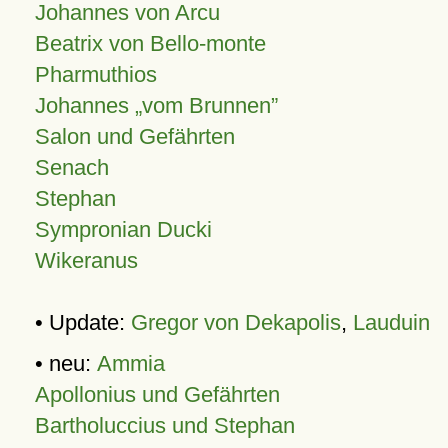
Johannes von Arcu
Beatrix von Bello-monte
Pharmuthios
Johannes
vom Brunnen
Salon und Gefährten
Senach
Stephan
Sympronian Ducki
Wikeranus
• Update:
Gregor von Dekapolis
,
Lauduin
• neu:
Ammia
Apollonius und Gefährten
Bartholuccius und Stephan