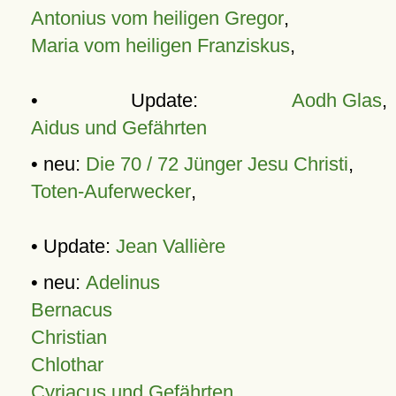
Antonius vom heiligen Gregor
,
Maria vom heiligen Franziskus
,
• Update:
Aodh Glas
,
Aidus und Gefährten
• neu:
Die 70 / 72 Jünger Jesu Christi
,
Toten-Auferwecker
,
• Update:
Jean Vallière
• neu:
Adelinus
Bernacus
Christian
Chlothar
Cyriacus und Gefährten