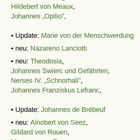
Hildebert von Meaux
,
Johannes „Opilio”
,
• Update:
Marie von der Menschwerdung
• neu:
Nazareno Lanciotti
• neu:
Theodosia
,
Johannes Swierc und Gefährten
,
Nerses IV. „Schnorhali”
,
Johannes Franziskus Lefranc
,
• Update:
Johannes de Brébeuf
• neu:
Alnobert von Seez
,
Gildard von Rouen
,