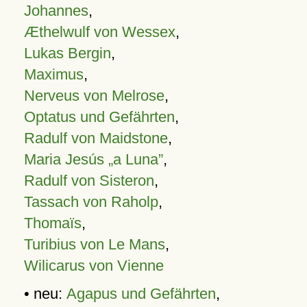
Johannes
,
Æthelwulf von Wessex
,
Lukas Bergin
,
Maximus
,
Nerveus von Melrose
,
Optatus und Gefährten
,
Radulf von Maidstone
,
Maria Jesús „a Luna”
,
Radulf von Sisteron
,
Tassach von Raholp
,
Thomaïs
,
Turibius von Le Mans
,
Wilicarus von Vienne
• neu:
Agapus und Gefährten
,