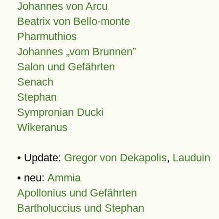
Johannes von Arcu
Beatrix von Bello-monte
Pharmuthios
Johannes
vom Brunnen
Salon und Gefährten
Senach
Stephan
Sympronian Ducki
Wikeranus
• Update:
Gregor von Dekapolis
,
Lauduin
• neu:
Ammia
Apollonius und Gefährten
Bartholuccius und Stephan