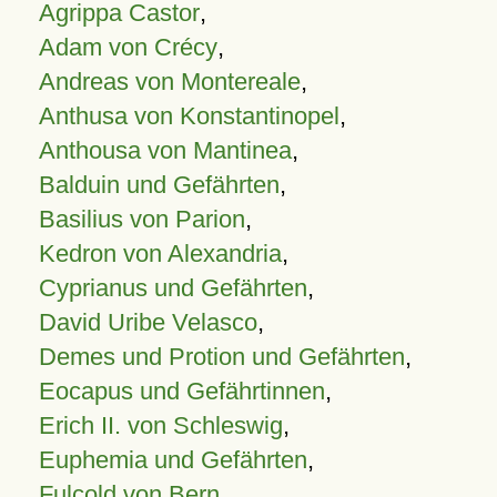
Agrippa Castor
,
Adam von Crécy
,
Andreas von Montereale
,
Anthusa von Konstantinopel
,
Anthousa von Mantinea
,
Balduin und Gefährten
,
Basilius von Parion
,
Kedron von Alexandria
,
Cyprianus und Gefährten
,
David Uribe Velasco
,
Demes und Protion und Gefährten
,
Eocapus und Gefährtinnen
,
Erich II. von Schleswig
,
Euphemia und Gefährten
,
Fulcold von Bern
,