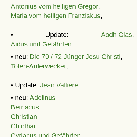
Antonius vom heiligen Gregor
,
Maria vom heiligen Franziskus
,
• Update:
Aodh Glas
,
Aidus und Gefährten
• neu:
Die 70 / 72 Jünger Jesu Christi
,
Toten-Auferwecker
,
• Update:
Jean Vallière
• neu:
Adelinus
Bernacus
Christian
Chlothar
Cyriacus und Gefährten