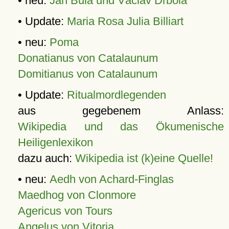
• neu:
Jan Bula und Václav Drbola
• Update:
Maria Rosa Julia Billiart
• neu:
Poma
Donatianus von Catalaunum
Domitianus von Catalaunum
• Update:
Ritualmordlegenden
aus gegebenem Anlass:
Wikipedia und das Ökumenische
Heiligenlexikon
dazu auch:
Wikipedia ist (k)eine Quelle!
• neu:
Aedh von Achard-Finglas
Maedhog von Clonmore
Agericus von Tours
Angelus von Vitoria