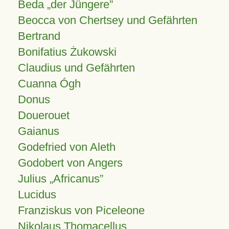
Beda „der Jüngere”
Beocca von Chertsey und Gefährten
Bertrand
Bonifatius Żukowski
Claudius und Gefährten
Cuanna Ógh
Donus
Douerouet
Gaianus
Godefried von Aleth
Godobert von Angers
Julius
Africanus
Lucidus
Franziskus von Piceleone
Nikolaus Thomacellus