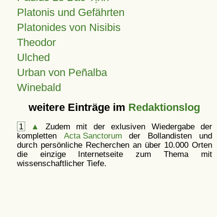
Platonis und Gefährten
Platonides von Nisibis
Theodor
Ulched
Urban von Peñalba
Winebald
weitere Einträge im
Redaktionslog
1
▲
Zudem mit der exlusiven Wiedergabe der
kompletten
Acta Sanctorum
der Bollandisten und
durch persönliche Recherchen an über 10.000 Orten
die einzige Internetseite zum Thema mit
wissenschaftlicher Tiefe.