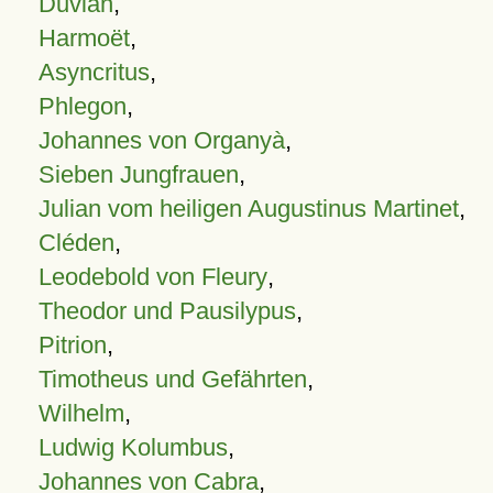
Duvian
,
Harmoët
,
Asyncritus
,
Phlegon
,
Johannes von Organyà
,
Sieben Jungfrauen
,
Julian vom heiligen Augustinus Martinet
,
Cléden
,
Leodebold von Fleury
,
Theodor und Pausilypus
,
Pitrion
,
Timotheus und Gefährten
,
Wilhelm
,
Ludwig Kolumbus
,
Johannes von Cabra
,