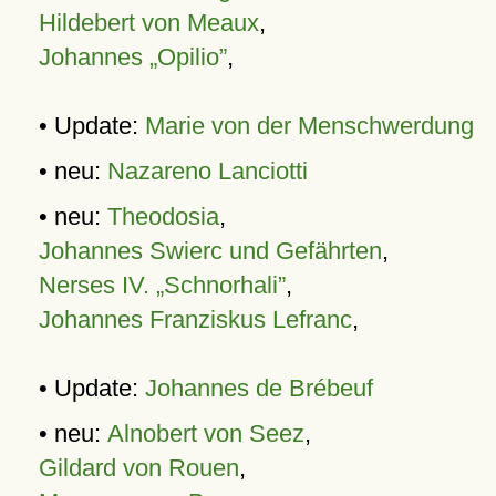
Hildebert von Meaux
,
Johannes „Opilio”
,
• Update:
Marie von der Menschwerdung
• neu:
Nazareno Lanciotti
• neu:
Theodosia
,
Johannes Swierc und Gefährten
,
Nerses IV. „Schnorhali”
,
Johannes Franziskus Lefranc
,
• Update:
Johannes de Brébeuf
• neu:
Alnobert von Seez
,
Gildard von Rouen
,