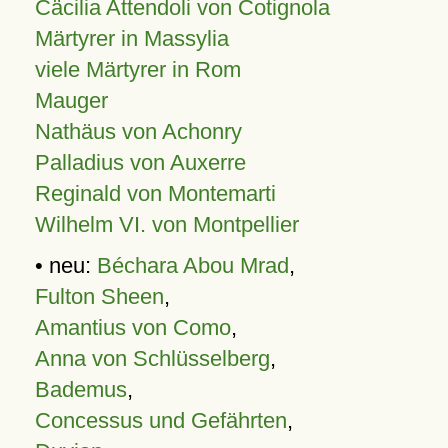
Cäcilia Attendoli von Cotignola
Märtyrer in Massylia
viele Märtyrer in Rom
Mauger
Nathäus von Achonry
Palladius von Auxerre
Reginald von Montemarti
Wilhelm VI. von Montpellier
• neu:
Béchara Abou Mrad
,
Fulton Sheen
,
Amantius von Como
,
Anna von Schlüsselberg
,
Bademus
,
Concessus und Gefährten
,