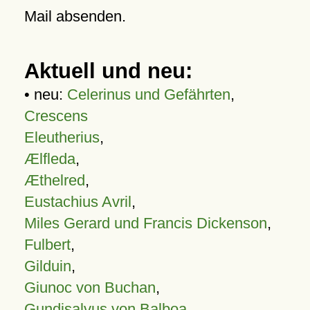
Mail absenden.
Aktuell und neu:
• neu:
Celerinus und Gefährten
,
Crescens
Eleutherius
,
Ælfleda
,
Æthelred
,
Eustachius Avril
,
Miles Gerard und Francis Dickenson
,
Fulbert
,
Gilduin
,
Giunoc von Buchan
,
Gundisalvus von Balboa
,